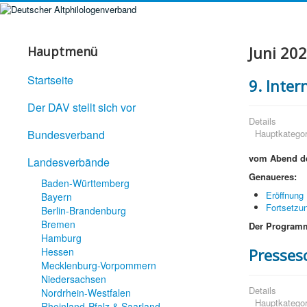
Juni 20
Hauptmenü
Startseite
9. Inte
Der DAV stellt sich vor
Details
Bundesverband
Hauptkategor
vom Abend de
Landesverbände
Genaueres:
Baden-Württemberg
Eröffnung 
Bayern
Fortsetzun
Berlin-Brandenburg
Bremen
Der Programm
Hamburg
Hessen
Presses
Mecklenburg-Vorpommern
Niedersachsen
Details
Nordrhein-Westfalen
Hauptkategor
Rheinland-Pfalz & Saarland