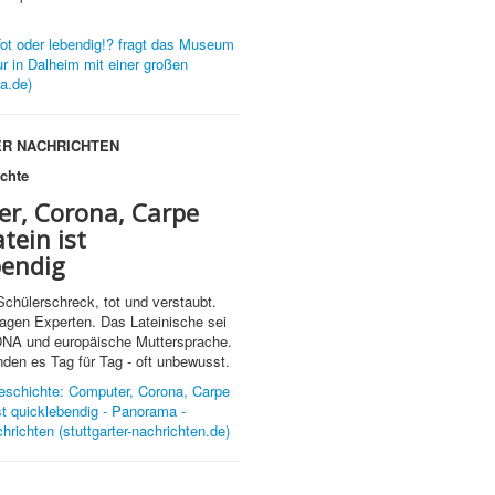
Tot oder lebendig!? fragt das Museum
ur in Dalheim mit einer großen
a.de)
R NACHRICHTEN
chte
r, Corona, Carpe
tein ist
bendig
 Schülerschreck, tot und verstaubt.
sagen Experten. Das Lateinische sei
DNA und europäische Muttersprache.
nden es Tag für Tag - oft unbewusst.
eschichte: Computer, Corona, Carpe
st quicklebendig - Panorama -
hrichten (stuttgarter-nachrichten.de)
L