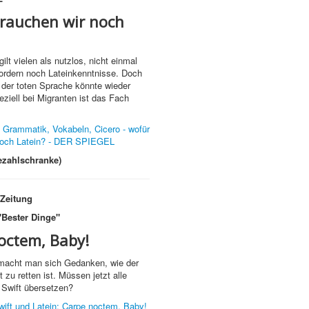
rauchen wir noch
gilt vielen als nutzlos, nicht einmal
ordern noch Lateinkenntnisse. Doch
der toten Sprache könnte wieder
iell bei Migranten ist das Fach
 Grammatik, Vokabeln, Cicero - wofür
noch Latein? - DER SPIEGEL
Bezahlschranke)
Zeitung
Bester Dinge"
octem, Baby!
macht man sich Gedanken, wie der
t zu retten ist. Müssen jetzt alle
 Swift übersetzen?
wift und Latein: Carpe noctem, Baby!