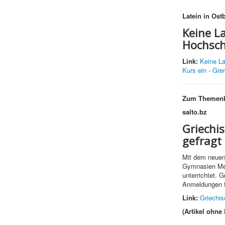
Latein in Ost
Keine La
Hochschu
Link:
Keine La
Kurs ein - Gr
Zum Themenb
salto.bz
Griechi
gefragt
Mit dem neuen 
Gymnasien Mer
unterrichtet. G
Anmeldungen f
Link:
Griechis
(Artikel ohne