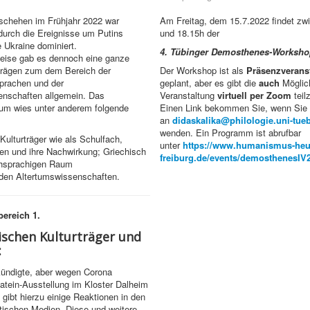
chehen im Frühjahr 2022 war
Am Freitag, dem 15.7.2022 findet zw
urch die Ereignisse um Putins
und 18.15h der
e Ukraine dominiert.
4. Tübinger Demosthenes-Worksho
weise gab es dennoch eine ganze
trägen zum dem Bereich der
Der Workshop ist als
Präsenzverans
prachen und der
geplant, aber es gibt die
auch
Möglich
enschaften allgemein. Das
Veranstaltung
virtuell per Zoom
teil
m wies unter anderem folgende
Einen Link bekommen Sie, wenn Sie s
an
didaskalika@philologie.uni-tue
wenden. Ein Programm ist abrufbar
 Kulturträger wie als Schulfach,
unter
https://www.humanismus-heut
en und ihre Nachwirkung; Griechisch
freiburg.de/events/demosthenesIV
chsprachigen Raum
 den Altertumswissenschaften.
ereich 1.
ischen Kulturträger und
:
kündigte, aber wegen Corona
atein-Ausstellung im Kloster Dalheim
s gibt hierzu einige Reaktionen in den
stischen Medien. Diese und weitere