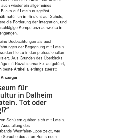
 auch wieder ein allgemeines
 Blicks auf Latein ausgelöst,
ß natürlich in Hinsicht auf Schule,
ere die Förderung der Integration, und
inschlägige Kompetenznachweise in
iengängen.
eine Beobachtungen als auch
fahrungen der Begegnung mit Latein
werden hierzu in den professionellen
isiert. Aus Gründen des Überblicks
räge mit Bezahlschranke aufgeführt,
 beste Artikel allerdings zuerst:
 Anzeiger
seum für
ultur in Dalheim
atein. Tot oder
!?“
on Schülern quälten sich mit Latein.
ge Ausstellung des
bands Westfalen-Lippe zeigt, wie
die Sprache des alten Roms noch