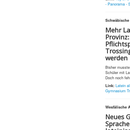
- Panorama - 
Schwäbische 
Mehr La
Provinz
Pflicht
Trossin
werden
Bisher musste
Schüler mit La
Doch noch feh
Link:
Latein a
Gymnasium Tro
Wesfälische 
Neues 
Sprache