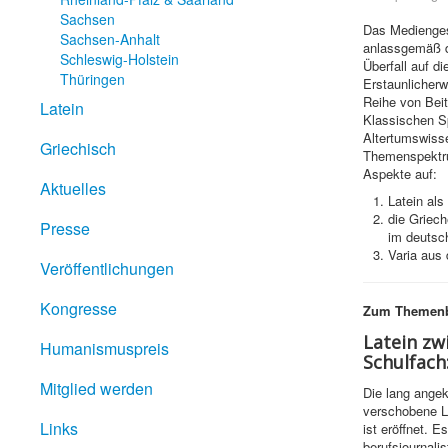
Sachsen
Das Medienges
Sachsen-Anhalt
anlassgemäß d
Schleswig-Holstein
Überfall auf di
Thüringen
Erstaunlicher
Reihe von Bei
Latein
Klassischen S
Altertumswiss
Griechisch
Themenspektru
Aspekte auf:
Aktuelles
Latein als
die Griech
Presse
im deuts
Varia aus
Veröffentlichungen
Kongresse
Zum Themenb
Latein zw
Humanismuspreis
Schulfach
Mitglied werden
Die lang ange
verschobene L
Links
ist eröffnet. E
berufsjournali