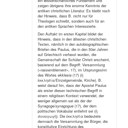
ein wissenschaftliches Fundament und
zeigen übrigens ihre enorme Kenntnis der
antiken christlichen Literatur. Es bleibt noch
der Hinweis, dass B. nicht nur für
Theologen schreibt, sondern auch für an
den antiken Sprachen Interessierte.
Den Auftakt im ersten Kapitel bildet der
Hinweis, dass in den ältesten christlichen
Texten, nämlich in den autobiographischen
Briefen des Paulus, die in den 50er Jahren
auf Griechisch verfasst wurden, die
Gemeinschaft der Schüler Christi erscheint,
basierend auf dem Begriff: Versammlung
(
«rassemblement»
, 17), im Ursprungssinn
des Wortes
ekklesia
(17) (ἡ
ἐκκλησία/Einzelgemeinde, Kirche). B.
weist darauf hin, dass der Apostel Paulus
als erster diesen technischen Begriff in
einem religiösen Kontext verwendet, der
weniger allgemein sei als der der
Synagoge/
synagogue
(17), der dem
politischen Vokabular entlehnt sei (ἡ
συναγωγή). Die ἐκκλησία bedeutete
demnach die Versammlung der Bürger, die
konstitutive Einrichtung des