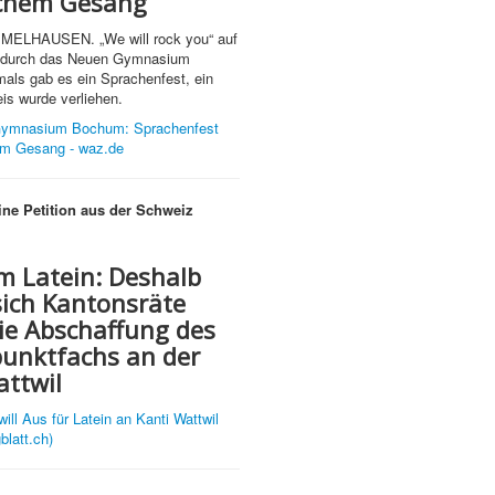
schem Gesang
LHAUSEN. „We will rock you“ auf
es durch das Neuen Gymnasium
als gab es ein Sprachenfest, ein
is wurde verliehen.
ymnasium Bochum: Sprachenfest
hem Gesang - waz.de
eine Petition aus der Schweiz
um Latein: Deshalb
sich Kantonsräte
ie Abschaffung des
unktfachs an der
attwil
will Aus für Latein an Kanti Wattwil
blatt.ch)