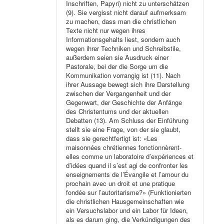
Inschriften, Papyri) nicht zu unterschätzen
(9). Sie vergisst nicht darauf aufmerksam
zu machen, dass man die christlichen
Texte nicht nur wegen ihres
Informationsgehalts liest, sondern auch
wegen ihrer Techniken und Schreibstile,
außerdem seien sie Ausdruck einer
Pastorale, bei der die Sorge um die
Kommunikation vorrangig ist (11). Nach
ihrer Aussage bewegt sich ihre Darstellung
zwischen der Vergangenheit und der
Gegenwart, der Geschichte der Anfänge
des Christentums und der aktuellen
Debatten (13). Am Schluss der Einführung
stellt sie eine Frage, von der sie glaubt,
dass sie gerechtfertigt ist: «Les
maisonnées chrétiennes fonctionnèrent-
elles comme un laboratoire d’expériences et
d’idées quand il s’est agi de confronter les
enseignements de l’Évangile et l’amour du
prochain avec un droit et une pratique
fondée sur l’autoritarisme?» (Funktionierten
die christlichen Hausgemeinschaften wie
ein Versuchslabor und ein Labor für Ideen,
als es darum ging, die Verkündigungen des