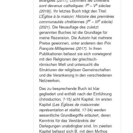
évangiles (2017), Comment les chrétiens
er
e
sont devenus catholiques: I
– V
siècles
(2019))
. Ihr letztes Buch trägt den Titel:
L’Église à la maison: Histoire des premières
er
e
communautés chrétiennes (I
– III
siècle)
(2021).
Die Neuauflage des zuletzt
genannten Buches ist die Grundlage für
meine Rezension. Die Autorin hat mehrere
Preise gewonnen, unter anderem den
Prix
François-Millepierres (2017).
In ihren
Publikationen befasst sie sich vorwiegend
mit den Religionen der griechisch-
römischen Welt und untersucht die
Strukturen der religiösen Gemeinschaften
und die Verankerung in den verschiedenen
Netzwerken.
Das zu besprechende Buch ist klar
gegliedert und enthält nach der Einführung
(
Introduction,
7-15
)
acht Kapitel. Im ersten
Kapitel (
Les Églises de maisonnée:
représentation et réalité,
17-34) werden
wesentliche Grundbegriffe erläutert, deren
Kenntnis für das Verständnis der
Darlegungen unabdingbar sind. Im zweiten
Kapitel befasst sich B. mit dem Mythos