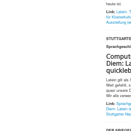
heute ist.
Link:
Latein. 
für Klosterkult
Ausstellung (w
STUTTGARTE
Sprachgeschi
Compute
Diem:
La
quickle
Latein gilt als
Weit gefehlt, 
quasi unsere 
Wir alle verwe
Link:
Sprachg
Diem: Latein i
Stuttgarter Nac
DER SPIEGE