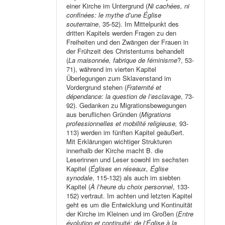
einer Kirche im Untergrund (
Ni cachées, ni
confinées: le mythe d’une Église
souterraine
, 35-52). Im Mittelpunkt des
dritten Kapitels werden Fragen zu den
Freiheiten und den Zwängen der Frauen in
der Frühzeit des Christentums behandelt
(
La maisonnée, fabrique de féminisme
?, 53-
71), während im vierten Kapitel
Überlegungen zum Sklavenstand im
Vordergrund stehen (
Fraternité et
dépendance: la question de l’esclavage
, 73-
92). Gedanken zu Migrationsbewegungen
aus beruflichen Gründen (
Migrations
professionnelles et mobilité religieuse,
93-
113) werden im fünften Kapitel geäußert.
Mit Erklärungen wichtiger Strukturen
innerhalb der Kirche macht B. die
Leserinnen und Leser sowohl im sechsten
Kapitel (
Églises en réseaux, Église
synodale
, 115-132) als auch im siebten
Kapitel (
À l’heure du choix personnel
, 133-
152) vertraut. Im achten und letzten Kapitel
geht es um die Entwicklung und Kontinuität
der Kirche im Kleinen und im Großen (
Entre
évolution et continuité: de l’Église à la