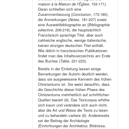
maison à la Maison de l’Église
, 153-171).
Daran schließen sich eine
Zusammenfassung (
Conclusion
, 173-180),
die Anmerkungen (
Notes
, 181-207) sowie
eine Auswahlbibliographie an (
Bibliographie
sélective
, 209-219), die hauptsächlich
Französisch sprachige Titel, aber auch
zahlreiche englische, wenige italienische,
keinen einzigen deutschen Titel enthält.
Wie üblich in französischen Publikationen
findet man das Inhaltsverzeichnis am Ende
des Buches (
Table
, 221-223).
Bereits in der Einleitung lassen einige
Bemerkungen der Autorin deutlich werden,
dass sie ausgewiesene Kennerin des frühen
Christentums ist. Sie weist daraufhin, dass
die Geschichte dieser frühen Phase des
Christentums mehrheitlich auf schriftlichen
Quellen basiert (9). Das Textcorpus erhöhe
sich kaum und verändere sich auch nicht,
aber die Art und Weise die Texte zu lesen
und zu behandeln variiere (9). Andererseits
sei der Beitrag der Archäologie
(Einrichtungen der Architektur, Bildnisse,