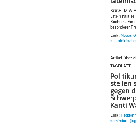
lateini
BOCHUM-WIEME
Latein hallt 
Bochum. Erstm
besonderer Pre
Link:
Neues G
mit lateinisc
Artikel über 
TAGBLATT
Politik
stellen 
gegen d
Schwerp
Kanti W
Link:
Petition 
verhindern (tag