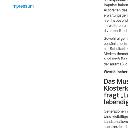
Impulse haben
Impressum
Aufgreifen des
erwartungsgemä
hier insbesond
im weiteren e
diversen Stud
Sowohl allgem
persönliche Er
als Schulfach 
Medien themat
sind
auch
Beit
der mutmaßlich
Westfälischer
Das Mu
Klosterk
fragt „L
lebendig
Generationen v
Eine vielfälti
Landschaftsver
substanziell 