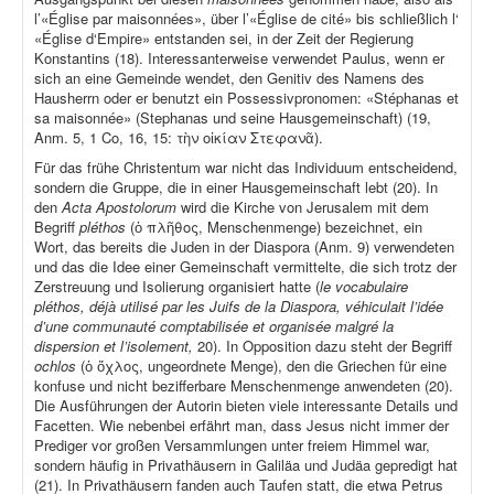
l’«Église par maisonnées», über l’«Église de cité» bis schließlich l‘
«Église d‘Empire» entstanden sei, in der Zeit der Regierung
Konstantins (18). Interessanterweise verwendet Paulus, wenn er
sich an eine Gemeinde wendet, den Genitiv des Namens des
Hausherrn oder er benutzt ein Possessivpronomen: «Stéphanas et
sa maisonnée» (Stephanas und seine Hausgemeinschaft) (19,
Anm. 5, 1 Co, 16, 15: τὴν οἰκίαν Στεφανᾶ).
Für das frühe Christentum war nicht das Individuum entscheidend,
sondern die Gruppe, die in einer Hausgemeinschaft lebt (20). In
den
Acta Apostolorum
wird die Kirche von Jerusalem mit dem
Begriff
pléthos
(ὁ πλῆθος, Menschenmenge) bezeichnet, ein
Wort, das bereits die Juden in der Diaspora (Anm. 9) verwendeten
und das die Idee einer Gemeinschaft vermittelte, die sich trotz der
Zerstreuung und Isolierung organisiert hatte (
le vocabulaire
pléthos, déjà utilisé par les Juifs de la Diaspora, véhiculait l’idée
d’une communauté comptabilisée et organisée malgré la
dispersion et l’isolement,
20). In Opposition dazu steht der Begriff
ochlos
(ὁ ὄχλος, ungeordnete Menge), den die Griechen für eine
konfuse und nicht bezifferbare Menschenmenge anwendeten (20).
Die Ausführungen der Autorin bieten viele interessante Details und
Facetten. Wie nebenbei erfährt man, dass Jesus nicht immer der
Prediger vor großen Versammlungen unter freiem Himmel war,
sondern häufig in Privathäusern in Galiläa und Judäa gepredigt hat
(21). In Privathäusern fanden auch Taufen statt, die etwa Petrus