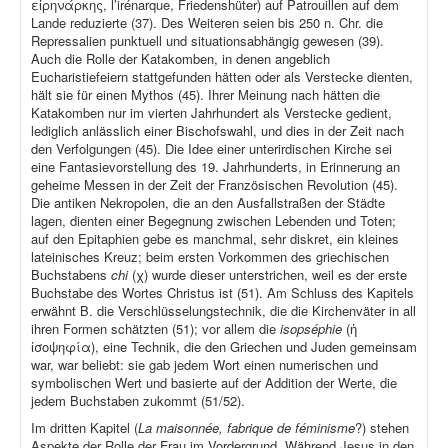
εἰρηνάρκης, l’irénarque, Friedenshüter) auf Patrouillen auf dem
Lande reduzierte (37). Des Weiteren seien bis 250 n. Chr. die
Repressalien punktuell und situationsabhängig gewesen (39).
Auch die Rolle der Katakomben, in denen angeblich
Eucharistiefeiern stattgefunden hätten oder als Verstecke dienten,
hält sie für einen Mythos (45). Ihrer Meinung nach hätten die
Katakomben nur im vierten Jahrhundert als Verstecke gedient,
lediglich anlässlich einer Bischofswahl, und dies in der Zeit nach
den Verfolgungen (45). Die Idee einer unterirdischen Kirche sei
eine Fantasievorstellung des 19. Jahrhunderts, in Erinnerung an
geheime Messen in der Zeit der Französischen Revolution (45).
Die antiken Nekropolen, die an den Ausfallstraßen der Städte
lagen, dienten einer Begegnung zwischen Lebenden und Toten;
auf den Epitaphien gebe es manchmal, sehr diskret, ein kleines
lateinisches Kreuz; beim ersten Vorkommen des griechischen
Buchstabens
chi
(χ) wurde dieser unterstrichen, weil es der erste
Buchstabe des Wortes Christus ist (51). Am Schluss des Kapitels
erwähnt B. die Verschlüsselungstechnik, die die Kirchenväter in all
ihren Formen schätzten (51); vor allem die
isopséphie
(ἡ
ἰσοψηφία), eine Technik, die den Griechen und Juden gemeinsam
war, war beliebt: sie gab jedem Wort einen numerischen und
symbolischen Wert und basierte auf der Addition der Werte, die
jedem Buchstaben zukommt (51/52).
Im dritten Kapitel (
La maisonnée, fabrique de féminisme
?) stehen
Aspekte der Rolle der Frau im Vordergrund. Während Jesus in den