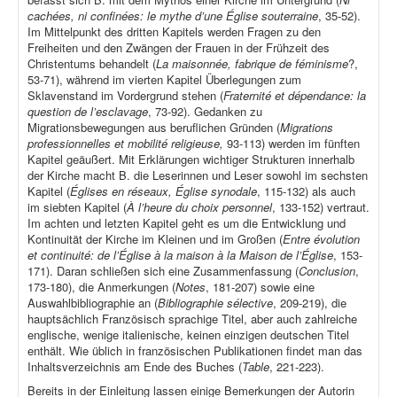
cachées, ni confinées: le mythe d’une Église souterraine
, 35-52).
Im Mittelpunkt des dritten Kapitels werden Fragen zu den
Freiheiten und den Zwängen der Frauen in der Frühzeit des
Christentums behandelt (
La maisonnée, fabrique de féminisme
?,
53-71), während im vierten Kapitel Überlegungen zum
Sklavenstand im Vordergrund stehen (
Fraternité et dépendance: la
question de l’esclavage
, 73-92). Gedanken zu
Migrationsbewegungen aus beruflichen Gründen (
Migrations
professionnelles et mobilité religieuse,
93-113) werden im fünften
Kapitel geäußert. Mit Erklärungen wichtiger Strukturen innerhalb
der Kirche macht B. die Leserinnen und Leser sowohl im sechsten
Kapitel (
Églises en réseaux, Église synodale
, 115-132) als auch
im siebten Kapitel (
À l’heure du choix personnel
, 133-152) vertraut.
Im achten und letzten Kapitel geht es um die Entwicklung und
Kontinuität der Kirche im Kleinen und im Großen (
Entre évolution
et continuité: de l’Église à la maison à la Maison de l’Église
, 153-
171). Daran schließen sich eine Zusammenfassung (
Conclusion
,
173-180), die Anmerkungen (
Notes
, 181-207) sowie eine
Auswahlbibliographie an (
Bibliographie sélective
, 209-219), die
hauptsächlich Französisch sprachige Titel, aber auch zahlreiche
englische, wenige italienische, keinen einzigen deutschen Titel
enthält. Wie üblich in französischen Publikationen findet man das
Inhaltsverzeichnis am Ende des Buches (
Table
, 221-223).
Bereits in der Einleitung lassen einige Bemerkungen der Autorin