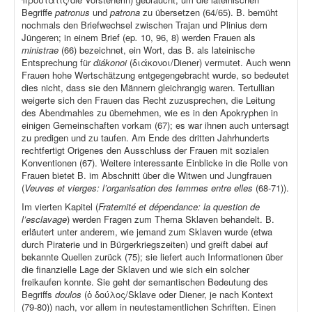
Begriffe
patronus
und
patrona
zu übersetzen (64/65). B. bemüht
nochmals den Briefwechsel zwischen Trajan und Plinius dem
Jüngeren; in einem Brief (ep
.
10, 96, 8) werden Frauen als
ministrae
(66) bezeichnet, ein Wort, das B. als lateinische
Entsprechung für
diákonoi
(διάκονοι/Diener) vermutet. Auch wenn
Frauen hohe Wertschätzung entgegengebracht wurde, so bedeutet
dies nicht, dass sie den Männern gleichrangig waren. Tertullian
weigerte sich den Frauen das Recht zuzusprechen, die Leitung
des Abendmahles zu übernehmen, wie es in den Apokryphen in
einigen Gemeinschaften vorkam (67); es war ihnen auch untersagt
zu predigen und zu taufen. Am Ende des dritten Jahrhunderts
rechtfertigt Origenes den Ausschluss der Frauen mit sozialen
Konventionen (67). Weitere interessante Einblicke in die Rolle von
Frauen bietet B. im Abschnitt über die Witwen und Jungfrauen
(
Veuves et vierges: l’organisation des femmes entre elles
(68-71)).
Im vierten Kapitel (
Fraternité et dépendance: la question de
l’esclavage
) werden Fragen zum Thema Sklaven behandelt. B.
erläutert unter anderem, wie jemand zum Sklaven wurde (etwa
durch Piraterie und in Bürgerkriegszeiten) und greift dabei auf
bekannte Quellen zurück (75); sie liefert auch Informationen über
die finanzielle Lage der Sklaven und wie sich ein solcher
freikaufen konnte. Sie geht der semantischen Bedeutung des
Begriffs
doulos
(ὁ δούλος/Sklave oder Diener, je nach Kontext
(79-80)) nach, vor allem in neutestamentlichen Schriften. Einen