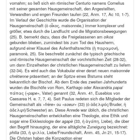
vornahm; so ließ sich ein römischer Centurio namens Cornelius
mit seiner gesamten Hausgemeinschaft, den Angestellten,
Verwandten und engen Freunden taufen (22, Anm. 17, Ac 10, 1-7).
Im Verlauf der Geschichte wurde die Organisation der
Hausgemeinschaft (ὁ οἶκος, maisonnée,) immer komplexer und
größer, etwa durch die Landflucht und die Migrationsbewegungen
(25). B. bemerkt dazu, dass die Freigelassenen am
oikos
gebunden blieben, zumindest bis zum Tod des Hausherrn,
aufgrund einer Klausel des Aufenthaltsrechts (ἡ παραμονή,
paramonè
,
25). Sie beschreibt zunächst die typisch griechische
und römische Hausgemeinschaft der vorchristlichen Zeit (28-32),
um dann Einzelheiten der christlichen Hausgemeinschaft zu liefern
(32-34). Es wird auch das Vokabular einer derart neuen
maisonnée
chrétienne
präsentiert; an der Spitze eines Bistums steht
bekanntlich der Bischof. Ab dem Ende des zweiten Jahrhunderts
wurden die Bischöfe von Rom, Karthago oder Alexandria
papa
/
πάπας (
«pape»
, Vater) genannt (32, Anm. 41, Eusebios von
Caesarea H
.
e
.
7, 7, 4). Seit Paulus redeten sich die Mitglieder der
Gemeinschaft als
«frère»
ou
«soeur»
(33) (ὁ ἀδελφός/Bruder, ἡ
ἀδελφή/Schwester) an. Diese Anrede war üblich, die christlichen
Hausgemeinschaften entwickelten eine Theologie, eine Ethik und
sogar eine Ekklesiologie der
agapè
(33, ἡ ἀγάπη, Liebe), die über
den Begriff hinausging, der eine alltägliche Zuneigung bezeichnet:
philia
(33, ἡ φιλία, Liebe/Freundschaft, Anm. 45, Jn 21, 15-17).
Die Christen haben die Konzeption einer