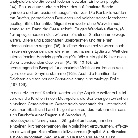
analysieren, die die verschiedenen sozialen Einheiten pflegten
(94). Paulus entwickelte ein Netz, das auf familiäre Bande
gründete und professionell ausgerichtet war. Die Kontakte wurden
mit Briefen, persönlichen Besuchen und solcher seiner Mitarbeiter
gepflegt (95). Der antike Migrant war weder ohne Wurzeln noch
stand er am Rand der Gesellschaft. Es gab Wanderkaufleute, (ὁ
ἔμπορος, emporos) die zwischen einzelnen Stationen unterwegs
waren, Briefe und Botschaften überbrachten und für einen
Ideenaustausch sorgten (96). In diese Handelsnetze waren auch
Frauen eingebunden, die wie eine Frau namens Lydia zur Welt des
internationalen Handels gehörten (99). Wie stets gibt B. hier auch
die entscheidenden Quellen an (Ac 16, 13-15). Ein
herausragendes Beispiel für christliche Mobilität ist Irenäus von
Lyon, der aus Smyrna stammte (105). Auch die Familien der
Soldaten spielten bei der Christianisierung eine wichtige Rolle
(107-109).
In den letzten drei Kapiteln werden einige Aspekte weiter entfaltet,
so etwa die Kirchen in den Metropolen, die Beziehungen zwischen
einzelnen Gemeinden im Gesamtreich oder auch der Unterschied
zwischen Stadt und Land. B. geht auch auf das Faktum ein, dass
sich Bischöfe einer Region auf Synoden (ἡ
σύνοδος/concilium/synode, 129) getroffen haben, um den
einzelnen Kirchengemeinden die Möglichkeit einzuräumen, effektiv
an notwendigen Beschlüssen teilzunehmen (Kapitel VI). Hinweise
auf den synodalen Weg, wie er in Deutschland seit 2018 im