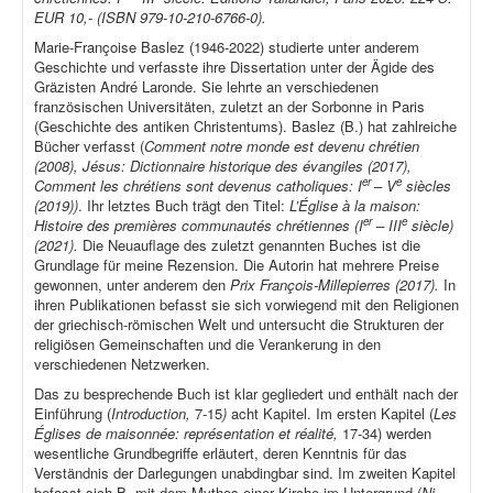
EUR 10,- (ISBN 979-10-210-6766-0).
Marie-Françoise Baslez (1946-2022) studierte unter anderem
Geschichte und verfasste ihre Dissertation unter der Ägide des
Gräzisten André Laronde. Sie lehrte an verschiedenen
französischen Universitäten, zuletzt an der Sorbonne in Paris
(Geschichte des antiken Christentums). Baslez (B.) hat zahlreiche
Bücher verfasst (
Comment notre monde est devenu chrétien
(2008), Jésus: Dictionnaire historique des évangiles (2017),
er
e
Comment les chrétiens sont devenus catholiques: I
– V
siècles
(2019))
. Ihr letztes Buch trägt den Titel:
L’Église à la maison:
er
e
Histoire des premières communautés chrétiennes (I
– III
siècle)
(2021).
Die Neuauflage des zuletzt genannten Buches ist die
Grundlage für meine Rezension. Die Autorin hat mehrere Preise
gewonnen, unter anderem den
Prix François-Millepierres (2017).
In
ihren Publikationen befasst sie sich vorwiegend mit den Religionen
der griechisch-römischen Welt und untersucht die Strukturen der
religiösen Gemeinschaften und die Verankerung in den
verschiedenen Netzwerken.
Das zu besprechende Buch ist klar gegliedert und enthält nach der
Einführung (
Introduction,
7-15
)
acht Kapitel. Im ersten Kapitel (
Les
Églises de maisonnée: représentation et réalité,
17-34) werden
wesentliche Grundbegriffe erläutert, deren Kenntnis für das
Verständnis der Darlegungen unabdingbar sind. Im zweiten Kapitel
befasst sich B. mit dem Mythos einer Kirche im Untergrund (
Ni