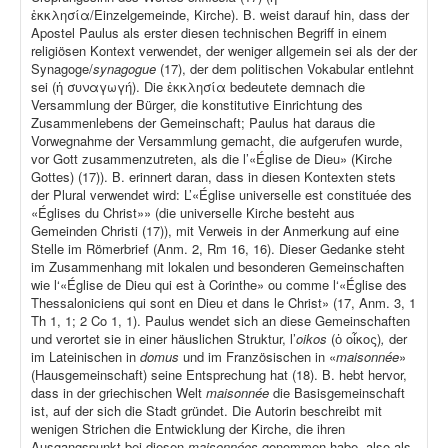
ἐκκλησία/Einzelgemeinde, Kirche). B. weist darauf hin, dass der
Apostel Paulus als erster diesen technischen Begriff in einem
religiösen Kontext verwendet, der weniger allgemein sei als der der
Synagoge/
synagogue
(17), der dem politischen Vokabular entlehnt
sei (ἡ συναγωγή). Die ἐκκλησία bedeutete demnach die
Versammlung der Bürger, die konstitutive Einrichtung des
Zusammenlebens der Gemeinschaft; Paulus hat daraus die
Vorwegnahme der Versammlung gemacht, die aufgerufen wurde,
vor Gott zusammenzutreten, als die l’«Église de Dieu» (Kirche
Gottes) (17)). B. erinnert daran, dass in diesen Kontexten stets
der Plural verwendet wird: L’«Église universelle est constituée des
«Églises du Christ»» (die universelle Kirche besteht aus
Gemeinden Christi (17)), mit Verweis in der Anmerkung auf eine
Stelle im Römerbrief (Anm. 2, Rm 16, 16). Dieser Gedanke steht
im Zusammenhang mit lokalen und besonderen Gemeinschaften
wie l‘«Église de Dieu qui est à Corinthe» ou comme l‘«Église des
Thessaloniciens qui sont en Dieu et dans le Christ» (17, Anm. 3, 1
Th 1, 1; 2 Co 1, 1). Paulus wendet sich an diese Gemeinschaften
und verortet sie in einer häuslichen Struktur, l’
oikos
(ὁ οἶκος)
,
der
im Lateinischen in
domus
und im Französischen in «
maisonnée
»
(Hausgemeinschaft) seine Entsprechung hat (18). B. hebt hervor,
dass in der griechischen Welt
maisonnée
die Basisgemeinschaft
ist, auf der sich die Stadt gründet. Die Autorin beschreibt mit
wenigen Strichen die Entwicklung der Kirche, die ihren
Ausgangspunkt bei diesen
maisonnées
genommen habe, also als