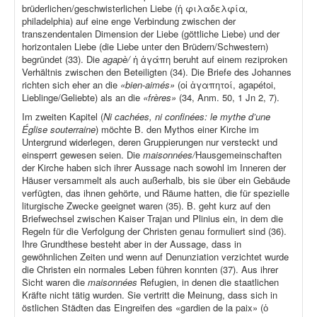
brüderlichen/geschwisterlichen Liebe (ἡ φιλαδελφία
,
philadelphia) auf eine enge Verbindung zwischen der
transzendentalen Dimension der Liebe (göttliche Liebe) und der
horizontalen Liebe (die Liebe unter den Brüdern/Schwestern)
begründet (33). Die
agapè/
ἡ ἀγάπη beruht auf einem reziproken
Verhältnis zwischen den Beteiligten (34). Die Briefe des Johannes
richten sich eher an die
«bien-aimés»
(οἱ ἀγαπητοί, agapétoi,
Lieblinge/Geliebte) als an die
«frères»
(34, Anm. 50, 1 Jn 2, 7).
Im zweiten Kapitel (
Ni cachées, ni confinées: le mythe d’une
Église souterraine
) möchte B. den Mythos einer Kirche im
Untergrund widerlegen, deren Gruppierungen nur versteckt und
einsperrt gewesen seien. Die
maisonnées/
Hausgemeinschaften
der Kirche haben sich ihrer Aussage nach sowohl im Inneren der
Häuser versammelt als auch außerhalb, bis sie über ein Gebäude
verfügten, das ihnen gehörte, und Räume hatten, die für spezielle
liturgische Zwecke geeignet waren (35). B. geht kurz auf den
Briefwechsel zwischen Kaiser Trajan und Plinius ein, in dem die
Regeln für die Verfolgung der Christen genau formuliert sind (36).
Ihre Grundthese besteht aber in der Aussage, dass in
gewöhnlichen Zeiten und wenn auf Denunziation verzichtet wurde
die Christen ein normales Leben führen konnten (37). Aus ihrer
Sicht waren die
maisonnées
Refugien, in denen die staatlichen
Kräfte nicht tätig wurden. Sie vertritt die Meinung, dass sich in
östlichen Städten das Eingreifen des «gardien de la paix» (ὁ