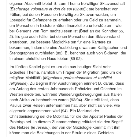
eigenen Abschnitt bietet B. zum Thema freiwilliger Sklavenschaft
(
Esclavage volontaire et don de soi
(82-83)); sie berichtet von
Fällen, bei denen Personen freiwillig zu Sklaven wurden, um
Lösegeld für Gefangene zu erhalten oder um Geld zu sammeln,
um Menschen in Existenznöten finanziell zu unterstützen – wie
bei Clemens von Rom nachzulesen ist (Brief an die Korinther 55,
2). Es gab auch Fälle, bei denen Menschen den Sklavenstand
erstrebten, um bessere Möglichkeiten für eine Karriere zu
bekommen, indem sie eine Ausbildung etwa zum Kalligraphen und
Stenographen durchliefen (83). B. berichtet auch von Sklaven, die
in einem christlichen Haus lebten (89-92).
Im fünften Kapitel geht es um ein aus heutiger Sicht sehr
aktuelles Thema, nämlich um Fragen der Migration (und um die
religiöse Mobilität) (
Migrations professionnelles et mobilité
religieuse
). Zu Beginn ihrer Ausführungen erinnert B. daran, dass
am Anfang des ersten Jahrtausends Phönizier und Griechen im
Westen siedelten, während Wanderungsbewegungen aus Italien
nach Afrika zu beobachten waren (93/94). Sie stellt fest, dass
Paulus zwar Reisen unternommen hat, aber nicht so viele, wie
allgemein angenommen wird (94). Ein Merkmal der
Christianisierung sei die Mobilität, für die der Apostel Paulus der
Prototyp sei. In diesem Zusammenhang erläutert sie den Begriff
des Netzes (
le réseau
), der von der Soziologie kommt; mit ihm
könne man die Beziehungen in der Struktur eines Gebietes