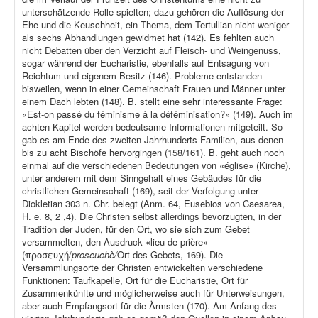
unterschätzende Rolle spielten; dazu gehören die Auflösung der
Ehe und die Keuschheit, ein Thema, dem Tertullian nicht weniger
als sechs Abhandlungen gewidmet hat (142). Es fehlten auch
nicht Debatten über den Verzicht auf Fleisch- und Weingenuss,
sogar während der Eucharistie, ebenfalls auf Entsagung von
Reichtum und eigenem Besitz (146). Probleme entstanden
bisweilen, wenn in einer Gemeinschaft Frauen und Männer unter
einem Dach lebten (148). B. stellt eine sehr interessante Frage:
«Est-on passé du féminisme à la déféminisation?» (149). Auch im
achten Kapitel werden bedeutsame Informationen mitgeteilt. So
gab es am Ende des zweiten Jahrhunderts Familien, aus denen
bis zu acht Bischöfe hervorgingen (158/161). B. geht auch noch
einmal auf die verschiedenen Bedeutungen von «église» (Kirche),
unter anderem mit dem Sinngehalt eines Gebäudes für die
christlichen Gemeinschaft (169), seit der Verfolgung unter
Diokletian 303 n. Chr. belegt (Anm. 64, Eusebios von Caesarea,
H. e. 8, 2 ,4). Die Christen selbst allerdings bevorzugten, in der
Tradition der Juden, für den Ort, wo sie sich zum Gebet
versammelten, den Ausdruck «lieu de prière»
(προσευχή/
proseuchè/
Ort des Gebets, 169). Die
Versammlungsorte der Christen entwickelten verschiedene
Funktionen: Taufkapelle, Ort für die Eucharistie, Ort für
Zusammenkünfte und möglicherweise auch für Unterweisungen,
aber auch Empfangsort für die Ärmsten (170). Am Anfang des