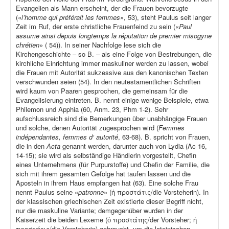
Evangelien als Mann erscheint, der die Frauen bevorzugte
(«
l’homme qui préférait les femmes»
, 53), steht Paulus seit langer
Zeit im Ruf, der erste christliche Frauenfeind zu sein («
Paul
assume ainsi depuis longtemps la réputation de premier misogyne
chrétien»
( 54)). In seiner Nachfolge lese sich die
Kirchengeschichte – so B. – als eine Folge von Bestrebungen, die
kirchliche Einrichtung immer maskuliner werden zu lassen, wobei
die Frauen mit Autorität sukzessive aus den kanonischen Texten
verschwunden seien (54). In den neutestamentlichen Schriften
wird kaum von Paaren gesprochen, die gemeinsam für die
Evangelisierung eintreten. B. nennt einige wenige Beispiele, etwa
Philemon und Apphia (60, Anm. 23, Phm 1-2). Sehr
aufschlussreich sind die Bemerkungen über unabhängige Frauen
und solche, denen Autorität zugesprochen wird (
Femmes
indépendantes, femmes d‘ autorité
, 63-68). B. spricht von Frauen,
die in den
Acta
genannt werden, darunter auch von Lydia (Ac 16,
14-15); sie wird als selbständige Händlerin vorgestellt, Chefin
eines Unternehmens (für Purpurstoffe) und Chefin der Familie, die
sich mit ihrem gesamten Gefolge hat taufen lassen und die
Aposteln in ihrem Haus empfangen hat (63). Eine solche Frau
nennt Paulus seine «
patronne
» (ἡ προστάτις/die Vorsteherin). In
der klassischen griechischen Zeit existierte dieser Begriff nicht,
nur die maskuline Variante; demgegenüber wurden in der
Kaiserzeit die beiden Lexeme (ὁ προστάτης/der Vorsteher; ἡ
προστάτις/die Vorsteherin) gebraucht, um die lateinischen