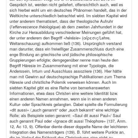
Gespräch ist, werden nicht geliefert, offensichtlich auch, weil es
sich hierbei wohl um ein deutsches Phänomen handelt, das in der
Weltkirche unterschiedlich betrachtet wird. Im siebten Kapitel wird
unter anderem thematisiert, dass der theologische Aufruhr
(
l’effervescence théologique
) ab dem zweiten Jahrhundert in der
Kirche zur Herausbildung verschiedener Meinungen geführt hat,
der unter anderem den Begriff «
hérésie
» (αἵρεσις/Lehre,
Weltanschauung) aufkommen ließ (136). Ursprünglich verstand
man darunter, dass ein freiwilliger Zusammenschluss durch eine
enge Bindung an griechische und jüdische philosophische
Gruppierungen erfolgte; demgegenüber nenne man heute den
Begriff Häresie im Zusammenhang mit einer Typologie, die
Anderssein, Irrtum und Ausschluss assoziiere (136). Hier hätte
man mit Gewinn auf deutschsprachige Publikationen zum Thema
Häresie und christliche Polemik verweisen können. Auch im
siebten Kapitel gibt es eine Reihe von bemerkenswerten
Informationen, etwa dass Christen eine weitere Identität bzw.
einen anderen Namen annahmen, wenn sie in einen anderen
Kultur- oder Sprachkreis gelangten. Dabei spielte die Formulierung
«dit aussi» /„auch genannt“ oder „auch bekannt“ eine wichtige
Rolle; als Beispiele seien genannt: «Saul dit aussi Paul»/ Saul
auch genannt Paul oder «Ignace dit aussi Théophore» (137, Anm.
12, Ac 13, 9). Offenbar diente dieser doppelte Name der leichteren
Integration des Namensträgers (139). B. führt weitere Punkte an,
die im Verlauf der Frühzeit des Christentums eine nicht zu