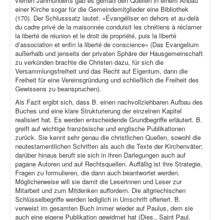
vierten Jahrhunderts gab es gemäß den Quellen in einem Anbau
einer Kirche sogar für die Gemeindemitglieder eine Bibliothek
(170). Der Schlusssatz lautet: «Évangéliser en dehors et au-delà
du cadre privé de la maisonnée conduisit les chrétiens à réclamer
la liberté de réunion et le droit de propriété, puis la liberté
d’association et enfin la liberté de conscience» (Das Evangelium
außerhalb und jenseits der privaten Sphäre der Hausgemeinschaft
zu verkünden brachte die Christen dazu, für sich die
Versammlungsfreiheit und das Recht auf Eigentum, dann die
Freiheit für eine Vereinsgründung und schließlich die Freiheit des
Gewissens zu beanspruchen).
Als Fazit ergibt sich, dass B. einen nachvollziehbaren Aufbau des
Buches und eine klare Strukturierung der einzelnen Kapitel
realisiert hat. Es werden entscheidende Grundbegriffe erläutert. B.
greift auf wichtige französische und englische Publikationen
zurück. Sie kennt sehr genau die christlichen Quellen, sowohl die
neutestamentlichen Schriften als auch die Texte der Kirchenväter;
darüber hinaus beruft sie sich in ihren Darlegungen auch auf
pagane Autoren und auf Rechtsquellen. Auffällig ist ihre Strategie,
Fragen zu formulieren, die dann auch beantwortet werden.
Möglicherweise will sie damit die Leserinnen und Leser zur
Mitarbeit und zum Mitdenken auffordern. Die altgriechischen
Schlüsselbegriffe werden lediglich in Umschrift offeriert. B.
verweist im gesamten Buch immer wieder auf Paulus, dem sie
auch eine eigene Publikation gewidmet hat (Dies., Saint Paul.