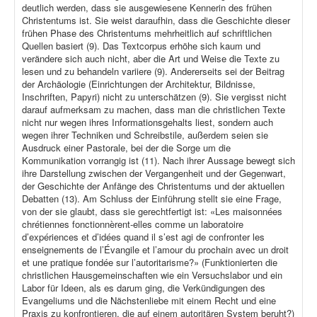
deutlich werden, dass sie ausgewiesene Kennerin des frühen
Christentums ist. Sie weist daraufhin, dass die Geschichte dieser
frühen Phase des Christentums mehrheitlich auf schriftlichen
Quellen basiert (9). Das Textcorpus erhöhe sich kaum und
verändere sich auch nicht, aber die Art und Weise die Texte zu
lesen und zu behandeln variiere (9). Andererseits sei der Beitrag
der Archäologie (Einrichtungen der Architektur, Bildnisse,
Inschriften, Papyri) nicht zu unterschätzen (9). Sie vergisst nicht
darauf aufmerksam zu machen, dass man die christlichen Texte
nicht nur wegen ihres Informationsgehalts liest, sondern auch
wegen ihrer Techniken und Schreibstile, außerdem seien sie
Ausdruck einer Pastorale, bei der die Sorge um die
Kommunikation vorrangig ist (11). Nach ihrer Aussage bewegt sich
ihre Darstellung zwischen der Vergangenheit und der Gegenwart,
der Geschichte der Anfänge des Christentums und der aktuellen
Debatten (13). Am Schluss der Einführung stellt sie eine Frage,
von der sie glaubt, dass sie gerechtfertigt ist: «Les maisonnées
chrétiennes fonctionnèrent-elles comme un laboratoire
d’expériences et d’idées quand il s’est agi de confronter les
enseignements de l’Évangile et l’amour du prochain avec un droit
et une pratique fondée sur l’autoritarisme?» (Funktionierten die
christlichen Hausgemeinschaften wie ein Versuchslabor und ein
Labor für Ideen, als es darum ging, die Verkündigungen des
Evangeliums und die Nächstenliebe mit einem Recht und eine
Praxis zu konfrontieren, die auf einem autoritären System beruht?)