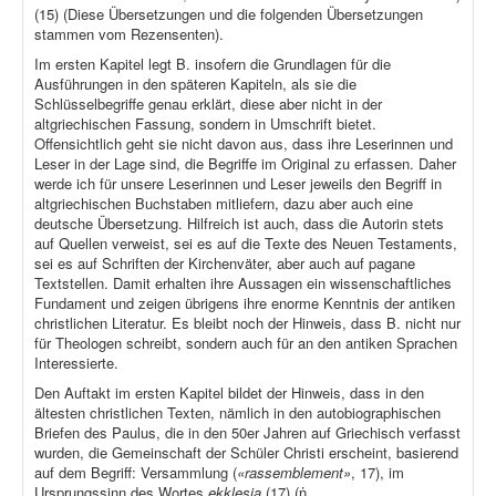
(15) (Diese Übersetzungen und die folgenden Übersetzungen
stammen vom Rezensenten).
Im ersten Kapitel legt B. insofern die Grundlagen für die
Ausführungen in den späteren Kapiteln, als sie die
Schlüsselbegriffe genau erklärt, diese aber nicht in der
altgriechischen Fassung, sondern in Umschrift bietet.
Offensichtlich geht sie nicht davon aus, dass ihre Leserinnen und
Leser in der Lage sind, die Begriffe im Original zu erfassen. Daher
werde ich für unsere Leserinnen und Leser jeweils den Begriff in
altgriechischen Buchstaben mitliefern, dazu aber auch eine
deutsche Übersetzung. Hilfreich ist auch, dass die Autorin stets
auf Quellen verweist, sei es auf die Texte des Neuen Testaments,
sei es auf Schriften der Kirchenväter, aber auch auf pagane
Textstellen. Damit erhalten ihre Aussagen ein wissenschaftliches
Fundament und zeigen übrigens ihre enorme Kenntnis der antiken
christlichen Literatur. Es bleibt noch der Hinweis, dass B. nicht nur
für Theologen schreibt, sondern auch für an den antiken Sprachen
Interessierte.
Den Auftakt im ersten Kapitel bildet der Hinweis, dass in den
ältesten christlichen Texten, nämlich in den autobiographischen
Briefen des Paulus, die in den 50er Jahren auf Griechisch verfasst
wurden, die Gemeinschaft der Schüler Christi erscheint, basierend
auf dem Begriff: Versammlung (
«rassemblement»
, 17), im
Ursprungssinn des Wortes
ekklesia
(17) (ἡ