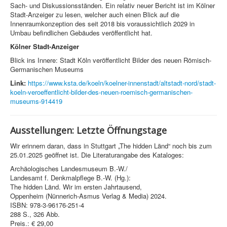
Sach- und Diskussionsständen. Ein relativ neuer Bericht ist im Kölner
Stadt-Anzeiger zu lesen, welcher auch einen Blick auf die
Innenraumkonzeption des seit 2018 bis voraussichtlich 2029 in
Umbau befindlichen Gebäudes veröffentlicht hat.
Kölner Stadt-Anzeiger
Blick ins Innere: Stadt Köln veröffentlicht Bilder des neuen Römisch-
Germanischen Museums
Link:
https://www.ksta.de/koeln/koelner-innenstadt/altstadt-nord/stadt-
koeln-veroeffentlicht-bilder-des-neuen-roemisch-germanischen-
museums-914419
Ausstellungen: Letzte Öffnungstage
Wir erinnern daran, dass in Stuttgart „The hidden Länd“ noch bis zum
25.01.2025 geöffnet ist. Die Literaturangabe des Kataloges:
Archäologisches Landesmuseum B.-W./
Landesamt f. Denkmalpflege B.-W. (Hg.):
The hidden Länd. Wir im ersten Jahrtausend,
Oppenheim (Nünnerich-Asmus Verlag & Media) 2024.
ISBN: 978-3-96176-251-4
288 S., 326 Abb.
Preis.: € 29,00