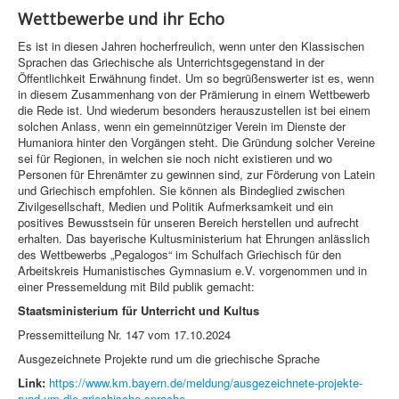
Wettbewerbe und ihr Echo
Es ist in diesen Jahren hocherfreulich, wenn unter den Klassischen
Sprachen das Griechische als Unterrichtsgegenstand in der
Öffentlichkeit Erwähnung findet. Um so begrüßenswerter ist es, wenn
in diesem Zusammenhang von der Prämierung in einem Wettbewerb
die Rede ist. Und wiederum besonders herauszustellen ist bei einem
solchen Anlass, wenn ein gemeinnütziger Verein im Dienste der
Humaniora hinter den Vorgängen steht. Die Gründung solcher Vereine
sei für Regionen, in welchen sie noch nicht existieren und wo
Personen für Ehrenämter zu gewinnen sind, zur Förderung von Latein
und Griechisch empfohlen. Sie können als Bindeglied zwischen
Zivilgesellschaft, Medien und Politik Aufmerksamkeit und ein
positives Bewusstsein für unseren Bereich herstellen und aufrecht
erhalten. Das bayerische Kultusministerium hat Ehrungen anlässlich
des Wettbewerbs „Pegalogos“ im Schulfach Griechisch für den
Arbeitskreis Humanistisches Gymnasium e.V. vorgenommen und in
einer Pressemeldung mit Bild publik gemacht:
Staatsministerium für Unterricht und Kultus
Pressemitteilung Nr. 147 vom 17.10.2024
Ausgezeichnete Projekte rund um die griechische Sprache
Link:
https://www.km.bayern.de/meldung/ausgezeichnete-projekte-
rund-um-die-griechische-sprache