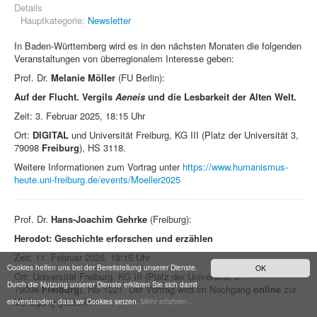
Details
Hauptkategorie:
Newsletter
In Baden-Württemberg wird es in den nächsten Monaten die folgenden
Veranstaltungen von überregionalem Interesse geben:
Prof. Dr.
Melanie Möller
(FU Berlin):
Auf der Flucht. Vergils
Aeneis
und die Lesbarkeit der Alten Welt.
Zeit: 3. Februar 2025, 18:15 Uhr
Ort:
DIGITAL
und Universität Freiburg, KG III (Platz der Universität 3,
79098
Freiburg
), HS 3118.
Weitere Informationen zum Vortrag unter
https://www.humanismus-
heute.uni-freiburg.de/events/Moeller2025
Prof. Dr.
Hans-Joachim Gehrke
(Freiburg):
Herodot: Geschichte erforschen und erzählen
Zeit: 11. Februar 2025, 18:15 Uhr
Cookies helfen uns bei der Bereitstellung unserer Dienste.
OK
Ort: Universität Freiburg, KG III (Platz der Universität 3,
Durch die Nutzung unserer Dienste erklären Sie sich damit
79098
Freiburg
),
HS 1221. Der Vortrag wird im Nachgang
online
zur
Verfügung gestellt.
einverstanden, dass wir Cookies setzen.
Mehr erfahren...