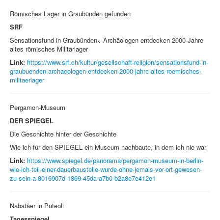
Römisches Lager in Graubünden gefunden
SRF
Sensationsfund in Graubünden< Archäologen entdecken 2000 Jahre
altes römisches Militärlager
Link:
https://www.srf.ch/kultur/gesellschaft-religion/sensationsfund-in-
graubuenden-archaeologen-entdecken-2000-jahre-altes-roemisches-
militaerlager
Pergamon-Museum
DER SPIEGEL
Die Geschichte hinter der Geschichte
Wie ich für den SPIEGEL ein Museum nachbaute, in dem ich nie war
Link:
https://www.spiegel.de/panorama/pergamon-museum-in-berlin-
wie-ich-teil-einer-dauerbaustelle-wurde-ohne-jemals-vor-ort-gewesen-
zu-sein-a-8016907d-1869-45da-a7b0-b2a8e7e412e1
Nabatäer in Puteoli
Tagesspiegel