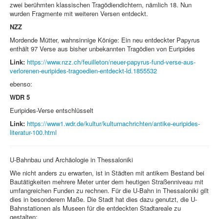
zwei berühmten klassischen Tragödiendichtern, nämlich 18. Nun
wurden Fragmente mit weiteren Versen entdeckt.
NZZ
Mordende Mütter, wahnsinnige Könige: Ein neu entdeckter Papyrus
enthält 97 Verse aus bisher unbekannten Tragödien von Euripides
Link:
https://www.nzz.ch/feuilleton/neuer-papyrus-fund-verse-aus-
verlorenen-euripides-tragoedien-entdeckt-ld.1855532
ebenso:
WDR 5
Euripides-Verse entschlüsselt
Link:
https://www1.wdr.de/kultur/kulturnachrichten/antike-euripides-
literatur-100.html
U-Bahnbau und Archäologie in Thessaloniki
Wie nicht anders zu erwarten, ist in Städten mit antikem Bestand bei
Bautätigkeiten mehrere Meter unter dem heutigen Straßenniveau mit
umfangreichen Funden zu rechnen. Für die U-Bahn in Thessaloniki gilt
dies in besonderem Maße. Die Stadt hat dies dazu genutzt, die U-
Bahnstationen als Museen für die entdeckten Stadtareale zu
gestalten: