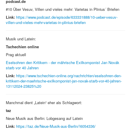
podcast.de
#10 Über Vesuv, Villen und vieles mehr: Varietas in Plinius´ Briefen
Link:
https://www.podcast.de/episode/633331888/10-ueber-vesuv-
villen-und-vieles-mehr-varietas-in-plinius-briefen
Musik und Latein:
Tschechien online
Prag aktuell
Eselsohren den Kritikern - der mährische Exilkomponist Jan Novák
starb vor 40 Jahren
Link:
https://www.tschechien-online.org/nachrichten/eselsohren-den-
kritikern-der-maehrische-exilkomponist-jan-novak-starb-vor-40-jahren-
13112024-23825%20
Manchmal dient „Latein“ eher als Schlagwort:
taz
Neue Musik aus Berlin: Lobgesang auf Latein
Link:
https://taz.de/Neue-Musik-aus-Berlin/!6054336/