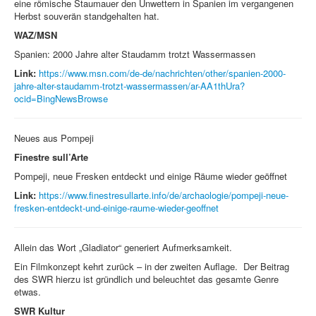
eine römische Staumauer den Unwettern in Spanien im vergangenen
Herbst souverän standgehalten hat.
WAZ/MSN
Spanien: 2000 Jahre alter Staudamm trotzt Wassermassen
Link:
https://www.msn.com/de-de/nachrichten/other/spanien-2000-
jahre-alter-staudamm-trotzt-wassermassen/ar-AA1thUra?
ocid=BingNewsBrowse
Neues aus Pompeji
Finestre sull’Arte
Pompeji, neue Fresken entdeckt und einige Räume wieder geöffnet
Link:
https://www.finestresullarte.info/de/archaologie/pompeji-neue-
fresken-entdeckt-und-einige-raume-wieder-geoffnet
Allein das Wort „Gladiator“ generiert Aufmerksamkeit.
Ein Filmkonzept kehrt zurück – in der zweiten Auflage. Der Beitrag
des SWR hierzu ist gründlich und beleuchtet das gesamte Genre
etwas.
SWR Kultur