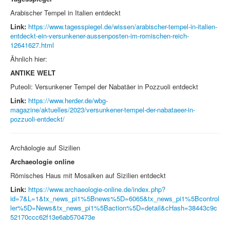
Arabischer Tempel in Italien entdeckt
Link:
https://www.tagesspiegel.de/wissen/arabischer-tempel-in-italien-
entdeckt-ein-versunkener-aussenposten-im-romischen-reich-
12641627.html
Ähnlich hier:
ANTIKE WELT
Puteoli: Versunkener Tempel der Nabatäer in Pozzuoli entdeckt
Link:
https://www.herder.de/wbg-
magazine/aktuelles/2023/versunkener-tempel-der-nabataeer-in-
pozzuoli-entdeckt/
Archäologie auf Sizilien
Archaeologie online
Römisches Haus mit Mosaiken auf Sizilien entdeckt
Link:
https://www.archaeologie-online.de/index.php?
id=7&L=1&tx_news_pi1%5Bnews%5D=6065&tx_news_pi1%5Bcontrol
ler%5D=News&tx_news_pi1%5Baction%5D=detail&cHash=38443c9c
52170ccc62f13e6ab570473e