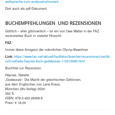
weltsprache-zum-analyseinstrument
Dort auch als pdf-Dokument.
BUCHEMPFEHLUNGEN UND REZENSIONEN
Göttlich – eher göt
innen
lich – ist ein von Uwe Walter in der FAZ
rezensiertes Buch in vielerlei Hinsicht:
FAZ
Immer diese Arroganz der männlichen Olymp-Bewohner
Link:
https://www.faz.net/aktuell/feuilleton/buecher/rezensionen/sachb
uch/nathalie-haynes-buch-goddesses-110216090.html
Buchtitel zur Rezension:
Haynes, Natalie:
„Godesses“. Die Macht der griechischen Göttinnen,
aus dem Englischen von Lena Kraus,
München (dtv-Verlag) 2024.
352 S.
ISBN: 978-3-423-26406-8
Preis: € 18,00