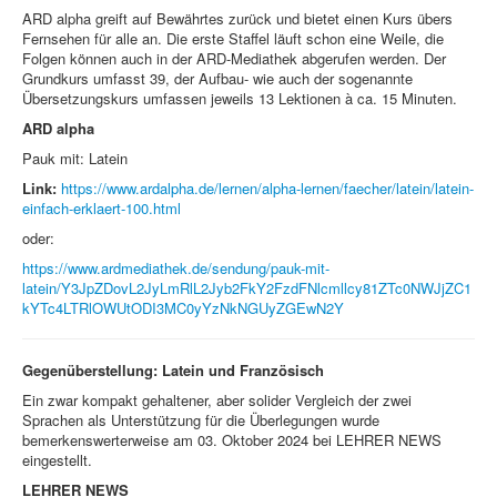
ARD alpha greift auf Bewährtes zurück und bietet einen Kurs übers
Fernsehen für alle an. Die erste Staffel läuft schon eine Weile, die
Folgen können auch in der ARD-Mediathek abgerufen werden. Der
Grundkurs umfasst 39, der Aufbau- wie auch der sogenannte
Übersetzungskurs umfassen jeweils 13 Lektionen à ca. 15 Minuten.
ARD alpha
Pauk mit: Latein
Link:
https://www.ardalpha.de/lernen/alpha-lernen/faecher/latein/latein-
einfach-erklaert-100.html
oder:
https://www.ardmediathek.de/sendung/pauk-mit-
latein/Y3JpZDovL2JyLmRlL2Jyb2FkY2FzdFNlcmllcy81ZTc0NWJjZC1
kYTc4LTRlOWUtODI3MC0yYzNkNGUyZGEwN2Y
Gegenüberstellung: Latein und Französisch
Ein zwar kompakt gehaltener, aber solider Vergleich der zwei
Sprachen als Unterstützung für die Überlegungen wurde
bemerkenswerterweise am 03. Oktober 2024 bei LEHRER NEWS
eingestellt.
LEHRER NEWS