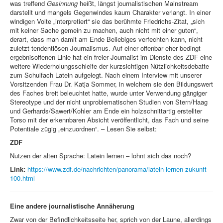
was treffend
Gesinnung
heißt, längst journalistischen Mainstream
darstellt und mangels Gegenwindes kaum Charakter verlangt. In einer
windigen Volte „interpretiert“ sie das berühmte Friedrichs-Zitat, „sich
mit keiner Sache gemein zu machen, auch nicht mit einer guten“,
derart, dass man damit am Ende Beliebiges verfechten kann, nicht
zuletzt tendentiösen Journalismus. Auf einer offenbar eher bedingt
ergebnisoffenen Linie hat ein freier Journalist im Dienste des ZDF eine
weitere Wiederholungsschleife der kurzsichtigen Nützlichkeitsdebatte
zum Schulfach Latein aufgelegt. Nach einem Interview mit unserer
Vorsitzenden Frau Dr. Katja Sommer, in welchem sie den Bildungswert
des Faches breit beleuchtet hatte, wurde unter Verwendung gängiger
Stereotype und der nicht unproblematischen Studien von Stern/Haag
und Gerhards/Sawert/Kohler am Ende ein holzschnittartig erstellter
Torso mit der erkennbaren Absicht veröffentlicht, das Fach und seine
Potentiale zügig „einzuordnen“. – Lesen Sie selbst:
ZDF
Nutzen der alten Sprache: Latein lernen – lohnt sich das noch?
Link:
https://www.zdf.de/nachrichten/panorama/latein-lernen-zukunft-
100.html
Eine andere journalistische Annäherung
Zwar von der Befindlichkeitsseite her, sprich von der Laune, allerdings