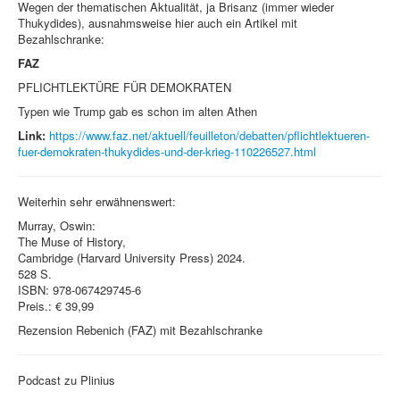
Wegen der thematischen Aktualität, ja Brisanz (immer wieder
Thukydides), ausnahmsweise hier auch ein Artikel mit
Bezahlschranke:
FAZ
PFLICHTLEKTÜRE FÜR DEMOKRATEN
Typen wie Trump gab es schon im alten Athen
Link:
https://www.faz.net/aktuell/feuilleton/debatten/pflichtlektueren-
fuer-demokraten-thukydides-und-der-krieg-110226527.html
Weiterhin sehr erwähnenswert:
Murray, Oswin:
The Muse of History,
Cambridge (Harvard University Press) 2024.
528 S.
ISBN: 978-067429745-6
Preis.: € 39,99
Rezension Rebenich (FAZ) mit Bezahlschranke
Podcast zu Plinius