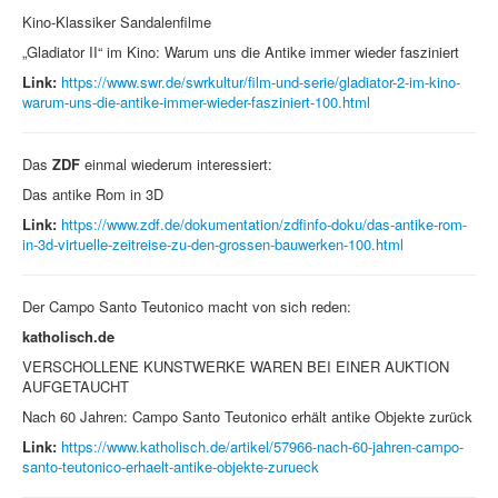
Kino-Klassiker Sandalenfilme
„Gladiator II“ im Kino: Warum uns die Antike immer wieder fasziniert
Link:
https://www.swr.de/swrkultur/film-und-serie/gladiator-2-im-kino-
warum-uns-die-antike-immer-wieder-fasziniert-100.html
Das
ZDF
einmal wiederum interessiert:
Das antike Rom in 3D
Link:
https://www.zdf.de/dokumentation/zdfinfo-doku/das-antike-rom-
in-3d-virtuelle-zeitreise-zu-den-grossen-bauwerken-100.html
Der Campo Santo Teutonico macht von sich reden:
katholisch.de
VERSCHOLLENE KUNSTWERKE WAREN BEI EINER AUKTION
AUFGETAUCHT
Nach 60 Jahren: Campo Santo Teutonico erhält antike Objekte zurück
Link:
https://www.katholisch.de/artikel/57966-nach-60-jahren-campo-
santo-teutonico-erhaelt-antike-objekte-zurueck