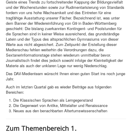
Geiste eines Trends zu fortschreitender Kappung der Bildungsvielfalt
und der Wochenstunden sowie zur Rudimentarisierung von Standards
fordern von uns hohe Wachsamkeit und das Eintreten für eine
tragfähige Ausstattung unserer Fächer. Bezeichnend ist, was unter
dem Banner der Wiedereinführung von G9 in Baden-Württemberg
geschieht: Die bislang zuerkannten Kontingent- und Poolstunden für
die Sprachen sind in keiner Weise ausreichend, das grundständige
Latein und der Typus des altsprachlichen Gymnasiums von dieser
Warte aus nicht abgesichert. Zum Zeitpunkt der Erstellung dieser
Medienschau fehlen weiterhin die Verordnungen dazu, die
Sextanerinformationstage stehen wiederum unmittelbar bevor.
Journalistisch findet dies jedoch sowohl infolge der Kleinteiligkeit der
Materie als auch der unklaren Lage nur wenig Niederschlag.
Das DAV-Medienteam wünscht Ihnen einen guten Start ins noch junge
Jahr.
Auch im letzten Quartal gab es wieder Beiträge aus folgenden
Bereichen:
Die Klassischen Sprachen als Lerngegenstand
Die Gegenwart von Antike, Mittelalter und Renaissance
Neues aus den benachbarten Altertumswissenschaften
Zum Themenbereich 1.