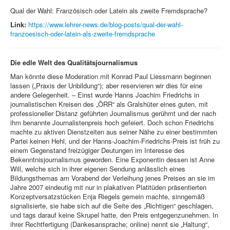
Qual der Wahl: Französisch oder Latein als zweite Fremdsprache?
Link:
https://www.lehrer-news.de/blog-posts/qual-der-wahl-
franzoesisch-oder-latein-als-zweite-fremdsprache
Die edle Welt des Qualitätsjournalismus
Man könnte diese Moderation mit Konrad Paul Liessmann beginnen
lassen („Praxis der Unbildung“); aber reservieren wir dies für eine
andere Gelegenheit. – Einst wurde Hanns Joachim Friedrichs in
journalistischen Kreisen des „ÖRR“ als Gralshüter eines guten, mit
professioneller Distanz geführten Journalismus gerühmt und der nach
ihm benannte Journalistenpreis hoch gefeiert. Doch schon Friedrichs
machte zu aktiven Dienstzeiten aus seiner Nähe zu einer bestimmten
Partei keinen Hehl, und der Hanns-Joachim-Friedrichs-Preis ist früh zu
einem Gegenstand freizügiger Deutungen im Interesse des
Bekenntnisjournalismus geworden. Eine Exponentin dessen ist Anne
Will, welche sich in ihrer eigenen Sendung anlässlich eines
Bildungsthemas am Vorabend der Verleihung jenes Preises an sie im
Jahre 2007 eindeutig mit nur in plakativen Platitüden präsentierten
Konzeptversatzstücken Enja Riegels gemein machte, sinngemäß
signalisierte, sie habe sich auf die Seite des „Richtigen“ geschlagen,
und tags darauf keine Skrupel hatte, den Preis entgegenzunehmen. In
ihrer Rechtfertigung (Dankesansprache; online) nennt sie „Haltung“,