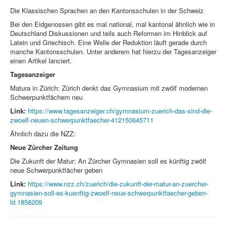
Die Klassischen Sprachen an den Kantonsschulen in der Schweiz
Bei den Eidgenossen gibt es mal national, mal kantonal ähnlich wie in
Deutschland Diskussionen und teils auch Reformen im Hinblick auf
Latein und Griechisch. Eine Welle der Reduktion läuft gerade durch
manche Kantonsschulen. Unter anderem hat hierzu der Tagesanzeiger
einen Artikel lanciert.
Tagesanzeiger
Matura in Zürich: Zürich denkt das Gymnasium mit zwölf modernen
Schwer­punkt­fächern neu
Link:
https://www.tagesanzeiger.ch/gymnasium-zuerich-das-sind-die-
zwoelf-neuen-schwerpunktfaecher-412150645711
Ähnlich dazu die NZZ:
Neue Zürcher Zeitung
Die Zukunft der Matur: An Zürcher Gymnasien soll es künftig zwölf
neue Schwerpunktfächer geben
Link:
https://www.nzz.ch/zuerich/die-zukunft-der-matur-an-zuercher-
gymnasien-soll-es-kuenftig-zwoelf-neue-schwerpunktfaecher-geben-
ld.1858209