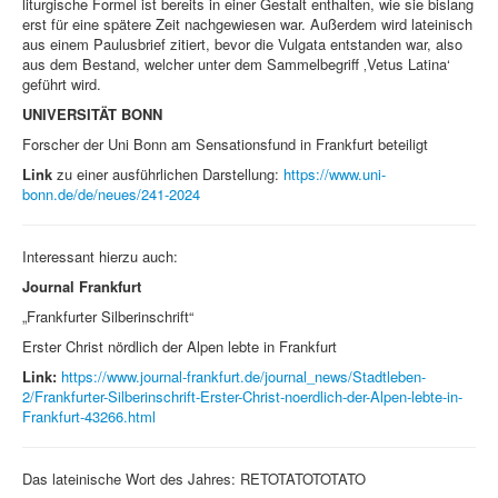
liturgische Formel ist bereits in einer Gestalt enthalten, wie sie bislang
erst für eine spätere Zeit nachgewiesen war. Außerdem wird lateinisch
aus einem Paulusbrief zitiert, bevor die Vulgata entstanden war, also
aus dem Bestand, welcher unter dem Sammelbegriff ‚Vetus Latina‘
geführt wird.
UNIVERSITÄT BONN
Forscher der Uni Bonn am Sensationsfund in Frankfurt beteiligt
Link
zu einer ausführlichen Darstellung:
https://www.uni-
bonn.de/de/neues/241-2024
Interessant hierzu auch:
Journal Frankfurt
„Frankfurter Silberinschrift“
Erster Christ nördlich der Alpen lebte in Frankfurt
Link:
https://www.journal-frankfurt.de/journal_news/Stadtleben-
2/Frankfurter-Silberinschrift-Erster-Christ-noerdlich-der-Alpen-lebte-in-
Frankfurt-43266.html
Das lateinische Wort des Jahres: RETOTATOTOTATO