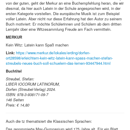
von der guten, geht der Merkur an eine Buchempfehlung heran, die wir
diesmal, da hier auch Latein in der Schule angesprochen wird, in der
ersten Kategorie vorstellen. Die europäische Musik ist zum Beispiel
voller Latein. Aber nicht nur diese Erfahrung hat den Autor zu seinem
Buch motiviert: Er möchte Schülerinnen und Schülern ab dem dritten
Lernjahr über eine Witzesammlung Freude am Fach vermitteln.
MERKUR
Kein Witz: Latein kann Spaß machen
Link:
https://www.merkur.de/lokales/erding/dorfen-
ort28598/erleichtern-kein-witz-latein-kann-spass-machen-stefan-
streubels-neues-buch-soll-schuelern-das-lernen-93447944.html
Buchtitel
Streubel, Stefan:
LIBER IOCORUM LATINORUM,
Dorfen (Streubel-Verlag) 2024.
ISBN:
978-3-938171-09-7
146 Seiten
Preis: € 14,80
Auch die tz thematisiert die Klassischen Sprachen:
Das renommierte Max-Gymnasium wird 175 Jahre alt. Für ein Blatt