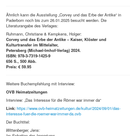
Ähnlich kann die Ausstellung „Corvey und das Erbe der Antike“ in
Paderborn noch bis zum 26.01.2025 besucht werden. Die
Literaturangabe des Verlages:
Ruhmann, Christiane & Kempkens, Holger:
Corvey und das Erbe der Antike –
Kaiser, Klöster und
Kulturtransfer im Mittelalter,
Petersberg (Michael-Imhof-Verlag) 2024.
ISBN: 978-3-7319-1425-9
656 S., 500 Abb.
Preis: € 59.95
Weitere Buchempfehlung mit Interview:
OVB Heimatzeitungen
Interview: „Das Interesse für die Römer war immer da“
Link:
https://www.ovb-heimatzeitungen.de/kultur/2024/09/01/das-
interesse-fuer-die-roemer-war-immer-da.ovb
Der Buchtitel:
Wittenberger, Jens:
Im Schatten des Imperiums