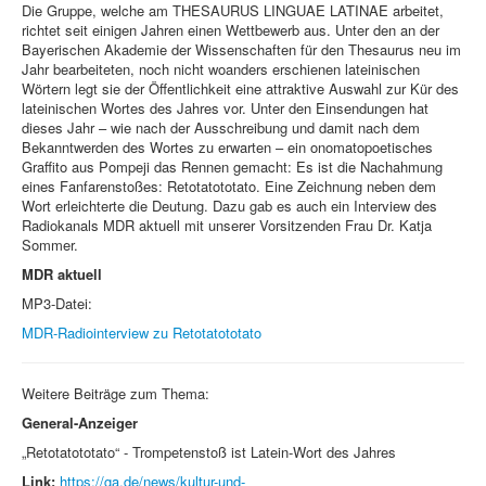
Die Gruppe, welche am THESAURUS LINGUAE LATINAE arbeitet,
richtet seit einigen Jahren einen Wettbewerb aus. Unter den an der
Bayerischen Akademie der Wissenschaften für den Thesaurus neu im
Jahr bearbeiteten, noch nicht woanders erschienen lateinischen
Wörtern legt sie der Öffentlichkeit eine attraktive Auswahl zur Kür des
lateinischen Wortes des Jahres vor. Unter den Einsendungen hat
dieses Jahr – wie nach der Ausschreibung und damit nach dem
Bekanntwerden des Wortes zu erwarten – ein onomatopoetisches
Graffito aus Pompeji das Rennen gemacht: Es ist die Nachahmung
eines Fanfarenstoßes: Retotatototato. Eine Zeichnung neben dem
Wort erleichterte die Deutung. Dazu gab es auch ein Interview des
Radiokanals MDR aktuell mit unserer Vorsitzenden Frau Dr. Katja
Sommer.
MDR aktuell
MP3-Datei:
MDR-Radiointerview zu Retotatototato
Weitere Beiträge zum Thema:
General-Anzeiger
„Retotatototato“ - Trompetenstoß ist Latein-Wort des Jahres
Link:
https://ga.de/news/kultur-und-