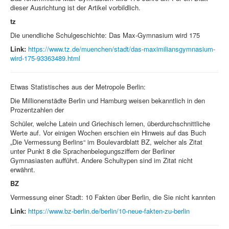
dieser Ausrichtung ist der Artikel vorbildlich.
tz
Die unendliche Schulgeschichte: Das Max-Gymnasium wird 175
Link:
https://www.tz.de/muenchen/stadt/das-maximiliansgymnasium-
wird-175-93363489.html
Etwas Statistisches aus der Metropole Berlin:
Die Millionenstädte Berlin und Hamburg weisen bekanntlich in den
Prozentzahlen der
Schüler, welche Latein und Griechisch lernen, überdurchschnittliche
Werte auf. Vor einigen Wochen erschien ein Hinweis auf das Buch
„Die Vermessung Berlins“ im Boulevardblatt BZ, welcher als Zitat
unter Punkt 8 die Sprachenbelegungsziffern der Berliner
Gymnasiasten aufführt. Andere Schultypen sind im Zitat nicht
erwähnt.
BZ
Vermessung einer Stadt: 10 Fakten über Berlin, die Sie nicht kannten
Link:
https://www.bz-berlin.de/berlin/10-neue-fakten-zu-berlin