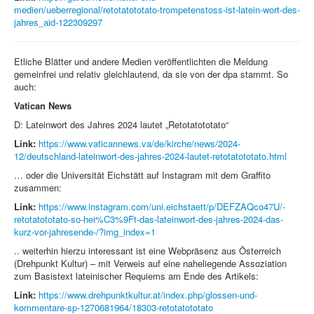
medien/ueberregional/retotatototato-trompetenstoss-ist-latein-wort-des-
jahres_aid-122309297
Etliche Blätter und andere Medien veröffentlichten die Meldung
gemeinfrei und relativ gleichlautend, da sie von der dpa stammt. So
auch:
Vatican News
D: Lateinwort des Jahres 2024 lautet „Retotatototato“
Link:
https://www.vaticannews.va/de/kirche/news/2024-
12/deutschland-lateinwort-des-jahres-2024-lautet-retotatototato.html
… oder die Universität Eichstätt auf Instagram mit dem Graffito
zusammen:
Link:
https://www.instagram.com/uni.eichstaett/p/DEFZAQco47U/-
retotatototato-so-hei%C3%9Ft-das-lateinwort-des-jahres-2024-das-
kurz-vor-jahresende-/?img_index=1
.. weiterhin hierzu interessant ist eine Webpräsenz aus Österreich
(Drehpunkt Kultur) – mit Verweis auf eine naheliegende Assoziation
zum Basistext lateinischer Requiems am Ende des Artikels:
Link:
https://www.drehpunktkultur.at/index.php/glossen-und-
kommentare-sp-1270681964/18303-retotatototato