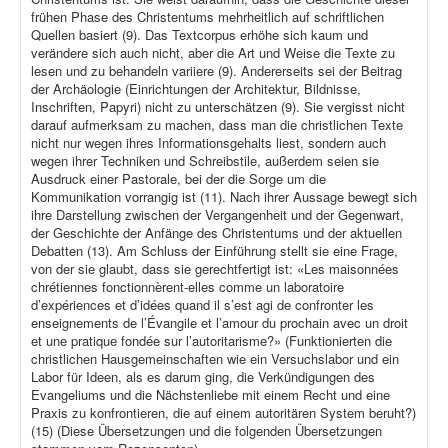
frühen Phase des Christentums mehrheitlich auf schriftlichen
Quellen basiert (9). Das Textcorpus erhöhe sich kaum und
verändere sich auch nicht, aber die Art und Weise die Texte zu
lesen und zu behandeln variiere (9). Andererseits sei der Beitrag
der Archäologie (Einrichtungen der Architektur, Bildnisse,
Inschriften, Papyri) nicht zu unterschätzen (9). Sie vergisst nicht
darauf aufmerksam zu machen, dass man die christlichen Texte
nicht nur wegen ihres Informationsgehalts liest, sondern auch
wegen ihrer Techniken und Schreibstile, außerdem seien sie
Ausdruck einer Pastorale, bei der die Sorge um die
Kommunikation vorrangig ist (11). Nach ihrer Aussage bewegt sich
ihre Darstellung zwischen der Vergangenheit und der Gegenwart,
der Geschichte der Anfänge des Christentums und der aktuellen
Debatten (13). Am Schluss der Einführung stellt sie eine Frage,
von der sie glaubt, dass sie gerechtfertigt ist: «Les maisonnées
chrétiennes fonctionnèrent-elles comme un laboratoire
d’expériences et d’idées quand il s’est agi de confronter les
enseignements de l’Évangile et l’amour du prochain avec un droit
et une pratique fondée sur l’autoritarisme?» (Funktionierten die
christlichen Hausgemeinschaften wie ein Versuchslabor und ein
Labor für Ideen, als es darum ging, die Verkündigungen des
Evangeliums und die Nächstenliebe mit einem Recht und eine
Praxis zu konfrontieren, die auf einem autoritären System beruht?)
(15) (Diese Übersetzungen und die folgenden Übersetzungen