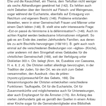
Ehe und die Keuschheit, ein Thema, dem Tertullian nicht weniger
als sechs Abhandlungen gewidmet hat (142). Es fehlten auch
nicht Debatten über den Verzicht auf Fleisch- und Weingenuss,
sogar während der Eucharistie, ebenfalls auf Entsagung von
Reichtum und eigenem Besitz (146). Probleme entstanden
bisweilen, wenn in einer Gemeinschaft Frauen und Männer unter
einem Dach lebten (148). B. stellt eine sehr interessante Frage:
«Est-on passé du féminisme à la déféminisation?» (149). Auch im
achten Kapitel werden bedeutsame Informationen mitgeteilt. So
gab es am Ende des zweiten Jahrhunderts Familien, aus denen
bis zu acht Bischöfe hervorgingen (158/161). B. geht auch noch
einmal auf die verschiedenen Bedeutungen von «église» (Kirche),
unter anderem mit dem Sinngehalt eines Gebäudes für die
christlichen Gemeinschaft (169), seit der Verfolgung unter
Diokletian 303 n. Chr. belegt (Anm. 64, Eusebios von Caesarea,
H. e. 8, 2 ,4). Die Christen selbst allerdings bevorzugten, in der
Tradition der Juden, für den Ort, wo sie sich zum Gebet
versammelten, den Ausdruck «lieu de prière»
(προσευχή/
proseuchè/
Ort des Gebets, 169). Die
Versammlungsorte der Christen entwickelten verschiedene
Funktionen: Taufkapelle, Ort für die Eucharistie, Ort für
Zusammenkünfte und möglicherweise auch für Unterweisungen,
aber auch Empfangsort für die Ärmsten (170). Am Anfang des
vierten Jahrhunderts gab es gemäß den Quellen in einem Anbau
einer Kirche sogar für die Gemeindemitglieder eine Bibliothek