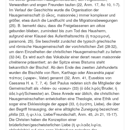
Verwandten und engen Freunden taufen (22, Anm. 17, Ac 10, 1-7).
Im Verlauf der Geschichte wurde die Organisation der
Hausgemeinschaft (ὁ οἶκος, maisonnée,) immer komplexer und
größer, etwa durch die Landflucht und die Migrationsbewegungen
(25). B. bemerkt dazu, dass die Freigelassenen am
oikos
gebunden blieben, zumindest bis zum Tod des Hausherrn,
aufgrund einer Klausel des Aufenthaltsrechts (ἡ παραμονή,
paramonè
,
25). Sie beschreibt zunächst die typisch griechische
und römische Hausgemeinschaft der vorchristlichen Zeit (28-32),
um dann Einzelheiten der christlichen Hausgemeinschaft zu liefern
(32-34). Es wird auch das Vokabular einer derart neuen
maisonnée
chrétienne
präsentiert; an der Spitze eines Bistums steht
bekanntlich der Bischof. Ab dem Ende des zweiten Jahrhunderts
wurden die Bischöfe von Rom, Karthago oder Alexandria
papa
/
πάπας (
«pape»
, Vater) genannt (32, Anm. 41, Eusebios von
Caesarea H
.
e
.
7, 7, 4). Seit Paulus redeten sich die Mitglieder der
Gemeinschaft als
«frère»
ou
«soeur»
(33) (ὁ ἀδελφός/Bruder, ἡ
ἀδελφή/Schwester) an. Diese Anrede war üblich, die christlichen
Hausgemeinschaften entwickelten eine Theologie, eine Ethik und
sogar eine Ekklesiologie der
agapè
(33, ἡ ἀγάπη, Liebe), die über
den Begriff hinausging, der eine alltägliche Zuneigung bezeichnet:
philia
(33, ἡ φιλία, Liebe/Freundschaft, Anm. 45, Jn 21, 15-17).
Die Christen haben die Konzeption einer
brüderlichen/geschwisterlichen Liebe (ἡ φιλαδελφία
,
philadelphia) auf eine enge Verbindung zwischen der