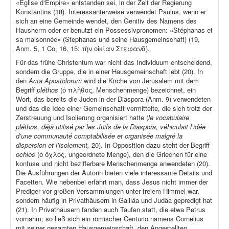
«Église d‘Empire» entstanden sei, in der Zeit der Regierung
Konstantins (18). Interessanterweise verwendet Paulus, wenn er
sich an eine Gemeinde wendet, den Genitiv des Namens des
Hausherrn oder er benutzt ein Possessivpronomen: «Stéphanas et
sa maisonnée» (Stephanas und seine Hausgemeinschaft) (19,
Anm. 5, 1 Co, 16, 15: τὴν οἰκίαν Στεφανᾶ).
Für das frühe Christentum war nicht das Individuum entscheidend,
sondern die Gruppe, die in einer Hausgemeinschaft lebt (20). In
den
Acta Apostolorum
wird die Kirche von Jerusalem mit dem
Begriff
pléthos
(ὁ πλῆθος, Menschenmenge) bezeichnet, ein
Wort, das bereits die Juden in der Diaspora (Anm. 9) verwendeten
und das die Idee einer Gemeinschaft vermittelte, die sich trotz der
Zerstreuung und Isolierung organisiert hatte (
le vocabulaire
pléthos, déjà utilisé par les Juifs de la Diaspora, véhiculait l’idée
d’une communauté comptabilisée et organisée malgré la
dispersion et l’isolement,
20). In Opposition dazu steht der Begriff
ochlos
(ὁ ὄχλος, ungeordnete Menge), den die Griechen für eine
konfuse und nicht bezifferbare Menschenmenge anwendeten (20).
Die Ausführungen der Autorin bieten viele interessante Details und
Facetten. Wie nebenbei erfährt man, dass Jesus nicht immer der
Prediger vor großen Versammlungen unter freiem Himmel war,
sondern häufig in Privathäusern in Galiläa und Judäa gepredigt hat
(21). In Privathäusern fanden auch Taufen statt, die etwa Petrus
vornahm; so ließ sich ein römischer Centurio namens Cornelius
mit seiner gesamten Hausgemeinschaft, den Angestellten,