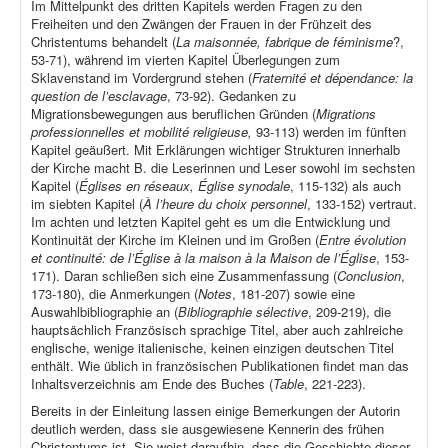
Im Mittelpunkt des dritten Kapitels werden Fragen zu den
Freiheiten und den Zwängen der Frauen in der Frühzeit des
Christentums behandelt (
La maisonnée, fabrique de féminisme
?,
53-71), während im vierten Kapitel Überlegungen zum
Sklavenstand im Vordergrund stehen (
Fraternité et dépendance: la
question de l’esclavage
, 73-92). Gedanken zu
Migrationsbewegungen aus beruflichen Gründen (
Migrations
professionnelles et mobilité religieuse,
93-113) werden im fünften
Kapitel geäußert. Mit Erklärungen wichtiger Strukturen innerhalb
der Kirche macht B. die Leserinnen und Leser sowohl im sechsten
Kapitel (
Églises en réseaux, Église synodale
, 115-132) als auch
im siebten Kapitel (
À l’heure du choix personnel
, 133-152) vertraut.
Im achten und letzten Kapitel geht es um die Entwicklung und
Kontinuität der Kirche im Kleinen und im Großen (
Entre évolution
et continuité: de l’Église à la maison à la Maison de l’Église
, 153-
171). Daran schließen sich eine Zusammenfassung (
Conclusion
,
173-180), die Anmerkungen (
Notes
, 181-207) sowie eine
Auswahlbibliographie an (
Bibliographie sélective
, 209-219), die
hauptsächlich Französisch sprachige Titel, aber auch zahlreiche
englische, wenige italienische, keinen einzigen deutschen Titel
enthält. Wie üblich in französischen Publikationen findet man das
Inhaltsverzeichnis am Ende des Buches (
Table
, 221-223).
Bereits in der Einleitung lassen einige Bemerkungen der Autorin
deutlich werden, dass sie ausgewiesene Kennerin des frühen
Christentums ist. Sie weist daraufhin, dass die Geschichte dieser