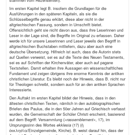
stammen vom Rezensenten).
Im ersten Kapitel legt B. insofern die Grundlagen für die
Ausführungen in den späteren Kapiteln, als sie die
Schlüsselbegriffe genau erklärt, diese aber nicht in der
altgriechischen Fassung, sondern in Umschrift bietet.
Offensichtlich geht sie nicht davon aus, dass ihre Leserinnen und
Leser in der Lage sind, die Begriffe im Original zu erfassen. Daher
werde ich für unsere Leserinnen und Leser jeweils den Begriff in
altgriechischen Buchstaben mitliefern, dazu aber auch eine
deutsche Übersetzung. Hilfreich ist auch, dass die Autorin stets
auf Quellen verweist, sei es auf die Texte des Neuen Testaments,
sei es auf Schriften der Kirchenväter, aber auch auf pagane
Textstellen. Damit erhalten ihre Aussagen ein wissenschaftliches
Fundament und zeigen übrigens ihre enorme Kenntnis der antiken
christlichen Literatur. Es bleibt noch der Hinweis, dass B. nicht nur
für Theologen schreibt, sondern auch für an den antiken Sprachen
Interessierte.
Den Auftakt im ersten Kapitel bildet der Hinweis, dass in den
ältesten christlichen Texten, nämlich in den autobiographischen
Briefen des Paulus, die in den 50er Jahren auf Griechisch verfasst
wurden, die Gemeinschaft der Schüler Christi erscheint, basierend
auf dem Begriff: Versammlung (
«rassemblement»
, 17), im
Ursprungssinn des Wortes
ekklesia
(17) (ἡ
ἐκκλησία/Einzelgemeinde, Kirche). B. weist darauf hin, dass der