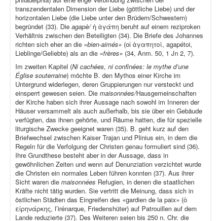
transzendentalen Dimension der Liebe (göttliche Liebe) und der
horizontalen Liebe (die Liebe unter den Brüdern/Schwestern)
begründet (33). Die
agapè/
ἡ ἀγάπη beruht auf einem reziproken
Verhältnis zwischen den Beteiligten (34). Die Briefe des Johannes
richten sich eher an die
«bien-aimés»
(οἱ ἀγαπητοί, agapétoi,
Lieblinge/Geliebte) als an die
«frères»
(34, Anm. 50, 1 Jn 2, 7).
Im zweiten Kapitel (
Ni cachées, ni confinées: le mythe d’une
Église souterraine
) möchte B. den Mythos einer Kirche im
Untergrund widerlegen, deren Gruppierungen nur versteckt und
einsperrt gewesen seien. Die
maisonnées/
Hausgemeinschaften
der Kirche haben sich ihrer Aussage nach sowohl im Inneren der
Häuser versammelt als auch außerhalb, bis sie über ein Gebäude
verfügten, das ihnen gehörte, und Räume hatten, die für spezielle
liturgische Zwecke geeignet waren (35). B. geht kurz auf den
Briefwechsel zwischen Kaiser Trajan und Plinius ein, in dem die
Regeln für die Verfolgung der Christen genau formuliert sind (36).
Ihre Grundthese besteht aber in der Aussage, dass in
gewöhnlichen Zeiten und wenn auf Denunziation verzichtet wurde
die Christen ein normales Leben führen konnten (37). Aus ihrer
Sicht waren die
maisonnées
Refugien, in denen die staatlichen
Kräfte nicht tätig wurden. Sie vertritt die Meinung, dass sich in
östlichen Städten das Eingreifen des «gardien de la paix» (ὁ
εἰρηνάρκης, l’irénarque, Friedenshüter) auf Patrouillen auf dem
Lande reduzierte (37). Des Weiteren seien bis 250 n. Chr. die