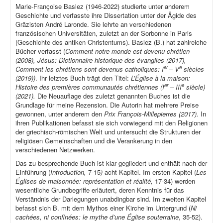
Marie-Françoise Baslez (1946-2022) studierte unter anderem
Geschichte und verfasste ihre Dissertation unter der Ägide des
Gräzisten André Laronde. Sie lehrte an verschiedenen
französischen Universitäten, zuletzt an der Sorbonne in Paris
(Geschichte des antiken Christentums). Baslez (B.) hat zahlreiche
Bücher verfasst (
Comment notre monde est devenu chrétien
(2008), Jésus: Dictionnaire historique des évangiles (2017),
er
e
Comment les chrétiens sont devenus catholiques: I
– V
siècles
(2019))
. Ihr letztes Buch trägt den Titel:
L’Église à la maison:
er
e
Histoire des premières communautés chrétiennes (I
– III
siècle)
(2021).
Die Neuauflage des zuletzt genannten Buches ist die
Grundlage für meine Rezension. Die Autorin hat mehrere Preise
gewonnen, unter anderem den
Prix François-Millepierres (2017).
In
ihren Publikationen befasst sie sich vorwiegend mit den Religionen
der griechisch-römischen Welt und untersucht die Strukturen der
religiösen Gemeinschaften und die Verankerung in den
verschiedenen Netzwerken.
Das zu besprechende Buch ist klar gegliedert und enthält nach der
Einführung (
Introduction,
7-15
)
acht Kapitel. Im ersten Kapitel (
Les
Églises de maisonnée: représentation et réalité,
17-34) werden
wesentliche Grundbegriffe erläutert, deren Kenntnis für das
Verständnis der Darlegungen unabdingbar sind. Im zweiten Kapitel
befasst sich B. mit dem Mythos einer Kirche im Untergrund (
Ni
cachées, ni confinées: le mythe d’une Église souterraine
, 35-52).