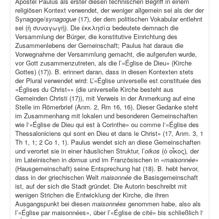
Apostel Paulus als erster diesen technischen Begriff in einem
religiösen Kontext verwendet, der weniger allgemein sei als der der
Synagoge/
synagogue
(17), der dem politischen Vokabular entlehnt
sei (ἡ συναγωγή). Die ἐκκλησία bedeutete demnach die
Versammlung der Bürger, die konstitutive Einrichtung des
Zusammenlebens der Gemeinschaft; Paulus hat daraus die
Vorwegnahme der Versammlung gemacht, die aufgerufen wurde,
vor Gott zusammenzutreten, als die l’«Église de Dieu» (Kirche
Gottes) (17)). B. erinnert daran, dass in diesen Kontexten stets
der Plural verwendet wird: L’«Église universelle est constituée des
«Églises du Christ»» (die universelle Kirche besteht aus
Gemeinden Christi (17)), mit Verweis in der Anmerkung auf eine
Stelle im Römerbrief (Anm. 2, Rm 16, 16). Dieser Gedanke steht
im Zusammenhang mit lokalen und besonderen Gemeinschaften
wie l‘«Église de Dieu qui est à Corinthe» ou comme l‘«Église des
Thessaloniciens qui sont en Dieu et dans le Christ» (17, Anm. 3, 1
Th 1, 1; 2 Co 1, 1). Paulus wendet sich an diese Gemeinschaften
und verortet sie in einer häuslichen Struktur, l’
oikos
(ὁ οἶκος)
,
der
im Lateinischen in
domus
und im Französischen in «
maisonnée
»
(Hausgemeinschaft) seine Entsprechung hat (18). B. hebt hervor,
dass in der griechischen Welt
maisonnée
die Basisgemeinschaft
ist, auf der sich die Stadt gründet. Die Autorin beschreibt mit
wenigen Strichen die Entwicklung der Kirche, die ihren
Ausgangspunkt bei diesen
maisonnées
genommen habe, also als
l’«Église par maisonnées», über l’«Église de cité» bis schließlich l‘