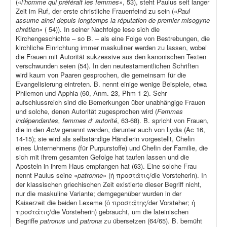
(«
l’homme qui préférait les femmes»
, 53), steht Paulus seit langer
Zeit im Ruf, der erste christliche Frauenfeind zu sein («
Paul
assume ainsi depuis longtemps la réputation de premier misogyne
chrétien»
( 54)). In seiner Nachfolge lese sich die
Kirchengeschichte – so B. – als eine Folge von Bestrebungen, die
kirchliche Einrichtung immer maskuliner werden zu lassen, wobei
die Frauen mit Autorität sukzessive aus den kanonischen Texten
verschwunden seien (54). In den neutestamentlichen Schriften
wird kaum von Paaren gesprochen, die gemeinsam für die
Evangelisierung eintreten. B. nennt einige wenige Beispiele, etwa
Philemon und Apphia (60, Anm. 23, Phm 1-2). Sehr
aufschlussreich sind die Bemerkungen über unabhängige Frauen
und solche, denen Autorität zugesprochen wird (
Femmes
indépendantes, femmes d‘ autorité
, 63-68). B. spricht von Frauen,
die in den
Acta
genannt werden, darunter auch von Lydia (Ac 16,
14-15); sie wird als selbständige Händlerin vorgestellt, Chefin
eines Unternehmens (für Purpurstoffe) und Chefin der Familie, die
sich mit ihrem gesamten Gefolge hat taufen lassen und die
Aposteln in ihrem Haus empfangen hat (63). Eine solche Frau
nennt Paulus seine «
patronne
» (ἡ προστάτις/die Vorsteherin). In
der klassischen griechischen Zeit existierte dieser Begriff nicht,
nur die maskuline Variante; demgegenüber wurden in der
Kaiserzeit die beiden Lexeme (ὁ προστάτης/der Vorsteher; ἡ
προστάτις/die Vorsteherin) gebraucht, um die lateinischen
Begriffe
patronus
und
patrona
zu übersetzen (64/65). B. bemüht