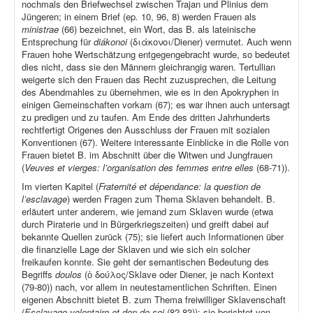
nochmals den Briefwechsel zwischen Trajan und Plinius dem
Jüngeren; in einem Brief (ep
.
10, 96, 8) werden Frauen als
ministrae
(66) bezeichnet, ein Wort, das B. als lateinische
Entsprechung für
diákonoi
(διάκονοι/Diener) vermutet. Auch wenn
Frauen hohe Wertschätzung entgegengebracht wurde, so bedeutet
dies nicht, dass sie den Männern gleichrangig waren. Tertullian
weigerte sich den Frauen das Recht zuzusprechen, die Leitung
des Abendmahles zu übernehmen, wie es in den Apokryphen in
einigen Gemeinschaften vorkam (67); es war ihnen auch untersagt
zu predigen und zu taufen. Am Ende des dritten Jahrhunderts
rechtfertigt Origenes den Ausschluss der Frauen mit sozialen
Konventionen (67). Weitere interessante Einblicke in die Rolle von
Frauen bietet B. im Abschnitt über die Witwen und Jungfrauen
(
Veuves et vierges: l’organisation des femmes entre elles
(68-71)).
Im vierten Kapitel (
Fraternité et dépendance: la question de
l’esclavage
) werden Fragen zum Thema Sklaven behandelt. B.
erläutert unter anderem, wie jemand zum Sklaven wurde (etwa
durch Piraterie und in Bürgerkriegszeiten) und greift dabei auf
bekannte Quellen zurück (75); sie liefert auch Informationen über
die finanzielle Lage der Sklaven und wie sich ein solcher
freikaufen konnte. Sie geht der semantischen Bedeutung des
Begriffs
doulos
(ὁ δούλος/Sklave oder Diener, je nach Kontext
(79-80)) nach, vor allem in neutestamentlichen Schriften. Einen
eigenen Abschnitt bietet B. zum Thema freiwilliger Sklavenschaft
(
Esclavage volontaire et don de soi
(82-83)); sie berichtet von