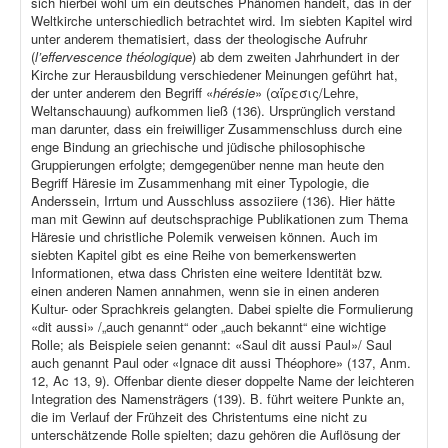
sich hierbei wohl um ein deutsches Phänomen handelt, das in der
Weltkirche unterschiedlich betrachtet wird. Im siebten Kapitel wird
unter anderem thematisiert, dass der theologische Aufruhr
(
l’effervescence théologique
) ab dem zweiten Jahrhundert in der
Kirche zur Herausbildung verschiedener Meinungen geführt hat,
der unter anderem den Begriff «
hérésie
» (αἵρεσις/Lehre,
Weltanschauung) aufkommen ließ (136). Ursprünglich verstand
man darunter, dass ein freiwilliger Zusammenschluss durch eine
enge Bindung an griechische und jüdische philosophische
Gruppierungen erfolgte; demgegenüber nenne man heute den
Begriff Häresie im Zusammenhang mit einer Typologie, die
Anderssein, Irrtum und Ausschluss assoziiere (136). Hier hätte
man mit Gewinn auf deutschsprachige Publikationen zum Thema
Häresie und christliche Polemik verweisen können. Auch im
siebten Kapitel gibt es eine Reihe von bemerkenswerten
Informationen, etwa dass Christen eine weitere Identität bzw.
einen anderen Namen annahmen, wenn sie in einen anderen
Kultur- oder Sprachkreis gelangten. Dabei spielte die Formulierung
«dit aussi» /„auch genannt“ oder „auch bekannt“ eine wichtige
Rolle; als Beispiele seien genannt: «Saul dit aussi Paul»/ Saul
auch genannt Paul oder «Ignace dit aussi Théophore» (137, Anm.
12, Ac 13, 9). Offenbar diente dieser doppelte Name der leichteren
Integration des Namensträgers (139). B. führt weitere Punkte an,
die im Verlauf der Frühzeit des Christentums eine nicht zu
unterschätzende Rolle spielten; dazu gehören die Auflösung der