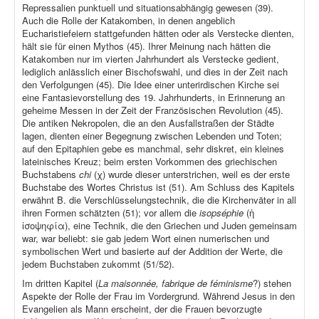
Repressalien punktuell und situationsabhängig gewesen (39).
Auch die Rolle der Katakomben, in denen angeblich
Eucharistiefeiern stattgefunden hätten oder als Verstecke dienten,
hält sie für einen Mythos (45). Ihrer Meinung nach hätten die
Katakomben nur im vierten Jahrhundert als Verstecke gedient,
lediglich anlässlich einer Bischofswahl, und dies in der Zeit nach
den Verfolgungen (45). Die Idee einer unterirdischen Kirche sei
eine Fantasievorstellung des 19. Jahrhunderts, in Erinnerung an
geheime Messen in der Zeit der Französischen Revolution (45).
Die antiken Nekropolen, die an den Ausfallstraßen der Städte
lagen, dienten einer Begegnung zwischen Lebenden und Toten;
auf den Epitaphien gebe es manchmal, sehr diskret, ein kleines
lateinisches Kreuz; beim ersten Vorkommen des griechischen
Buchstabens
chi
(χ) wurde dieser unterstrichen, weil es der erste
Buchstabe des Wortes Christus ist (51). Am Schluss des Kapitels
erwähnt B. die Verschlüsselungstechnik, die die Kirchenväter in all
ihren Formen schätzten (51); vor allem die
isopséphie
(ἡ
ἰσοψηφία), eine Technik, die den Griechen und Juden gemeinsam
war, war beliebt: sie gab jedem Wort einen numerischen und
symbolischen Wert und basierte auf der Addition der Werte, die
jedem Buchstaben zukommt (51/52).
Im dritten Kapitel (
La maisonnée, fabrique de féminisme
?) stehen
Aspekte der Rolle der Frau im Vordergrund. Während Jesus in den
Evangelien als Mann erscheint, der die Frauen bevorzugte