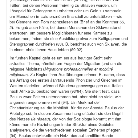
Fällen, bei denen Personen freiwillig zu Sklaven wurden, um
Lösegeld für Gefangene zu erhalten oder um Geld zu sammeln,
um Menschen in Existenznöten finanziell zu unterstützen – wie
bei Clemens von Rom nachzulesen ist (Brief an die Korinther 55,
2). Es gab auch Fälle, bei denen Menschen den Sklavenstand
erstrebten, um bessere Möglichkeiten für eine Karriere zu
bekommen, indem sie eine Ausbildung etwa zum Kalligraphen und
Stenographen durchliefen (83). B. berichtet auch von Sklaven, die
in einem christlichen Haus lebten (89-92).
Im fünften Kapitel geht es um ein aus heutiger Sicht sehr
aktuelles Thema, nämlich um Fragen der Migration (und um die
religiöse Mobilität) (
Migrations professionnelles et mobilité
religieuse
). Zu Beginn ihrer Ausführungen erinnert B. daran, dass
am Anfang des ersten Jahrtausends Phönizier und Griechen im
Westen siedelten, während Wanderungsbewegungen aus Italien
nach Afrika zu beobachten waren (93/94). Sie stellt fest, dass
Paulus zwar Reisen unternommen hat, aber nicht so viele, wie
allgemein angenommen wird (94). Ein Merkmal der
Christianisierung sei die Mobilität, für die der Apostel Paulus der
Prototyp sei. In diesem Zusammenhang erläutert sie den Begriff
des Netzes (
le réseau
), der von der Soziologie kommt; mit ihm
könne man die Beziehungen in der Struktur eines Gebietes
analysieren, die die verschiedenen sozialen Einheiten pflegten
(94). Paulus entwickelte ein Netz, das auf familiäre Bande