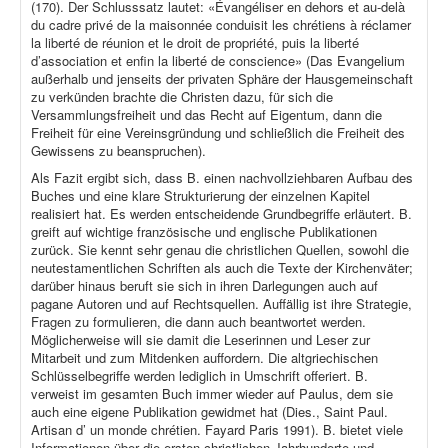
(170). Der Schlusssatz lautet: «Évangéliser en dehors et au-delà
du cadre privé de la maisonnée conduisit les chrétiens à réclamer
la liberté de réunion et le droit de propriété, puis la liberté
d’association et enfin la liberté de conscience» (Das Evangelium
außerhalb und jenseits der privaten Sphäre der Hausgemeinschaft
zu verkünden brachte die Christen dazu, für sich die
Versammlungsfreiheit und das Recht auf Eigentum, dann die
Freiheit für eine Vereinsgründung und schließlich die Freiheit des
Gewissens zu beanspruchen).
Als Fazit ergibt sich, dass B. einen nachvollziehbaren Aufbau des
Buches und eine klare Strukturierung der einzelnen Kapitel
realisiert hat. Es werden entscheidende Grundbegriffe erläutert. B.
greift auf wichtige französische und englische Publikationen
zurück. Sie kennt sehr genau die christlichen Quellen, sowohl die
neutestamentlichen Schriften als auch die Texte der Kirchenväter;
darüber hinaus beruft sie sich in ihren Darlegungen auch auf
pagane Autoren und auf Rechtsquellen. Auffällig ist ihre Strategie,
Fragen zu formulieren, die dann auch beantwortet werden.
Möglicherweise will sie damit die Leserinnen und Leser zur
Mitarbeit und zum Mitdenken auffordern. Die altgriechischen
Schlüsselbegriffe werden lediglich in Umschrift offeriert. B.
verweist im gesamten Buch immer wieder auf Paulus, dem sie
auch eine eigene Publikation gewidmet hat (Dies., Saint Paul.
Artisan d’ un monde chrétien. Fayard Paris 1991). B. bietet viele
Informationen über die ersten christlichen Jahrhunderte und