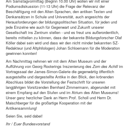
Am Samstagvormittag (Beginn 10.00 Uhr) wollen wir mit einer
Podiumsdiskussion (11-13 Uhr) die Frage der Relevanz der
Beschäftigung mit den Alten Sprachen, den antiken Texten und
Denkansätzen in Schule und Universität, auch angesichts der
Herausforderungen der bildungspolitischen Situation, für jeden und
jede Einzelne wie auch für Gegenwart und Zukunft unserer
Gesellschaft ins Zentrum stellen - und es freut uns außerordentlich,
bereits mitteilen zu können, dass der bekannte Bildungsforscher Olaf
Köller dabei sein wird und dass wir den nicht minder bekannten SZ-
Redakteur (und Altphilologen) Johan Schloemann für die Moderation
gewinnen konnten!
Am Nachmittag nehmen wir mit dem Alten Museum und der
Aufführung von Georg Rooterings Inszenierung des
Zorn des Achill
im
Vortragssaal der James-Simon-Galerie die gegenwärtig öffentlich
ausgestellte und dargestellte Antike in den Blick, den krönenden
Abschluss bildet die Vorstellung der Festschrift für unseren
langjährigen Vorsitzenden Bernhard Zimmermann, abgerundet mit
einem Empfang auf den Stufen und im Atrium des Alten Museums!
Unser ganz herzlicher Dank an Herrn Prof. Scholl und Herrn Dr.
Maischberger für die großartige Kooperation mit der
Antikensammlung!
Seien Sie, seid dabei!
Ihr / Euer Bundesvorstand