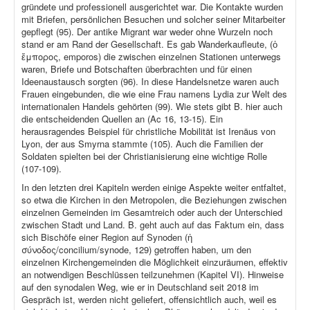
gründete und professionell ausgerichtet war. Die Kontakte wurden
mit Briefen, persönlichen Besuchen und solcher seiner Mitarbeiter
gepflegt (95). Der antike Migrant war weder ohne Wurzeln noch
stand er am Rand der Gesellschaft. Es gab Wanderkaufleute, (ὁ
ἔμπορος, emporos) die zwischen einzelnen Stationen unterwegs
waren, Briefe und Botschaften überbrachten und für einen
Ideenaustausch sorgten (96). In diese Handelsnetze waren auch
Frauen eingebunden, die wie eine Frau namens Lydia zur Welt des
internationalen Handels gehörten (99). Wie stets gibt B. hier auch
die entscheidenden Quellen an (Ac 16, 13-15). Ein
herausragendes Beispiel für christliche Mobilität ist Irenäus von
Lyon, der aus Smyrna stammte (105). Auch die Familien der
Soldaten spielten bei der Christianisierung eine wichtige Rolle
(107-109).
In den letzten drei Kapiteln werden einige Aspekte weiter entfaltet,
so etwa die Kirchen in den Metropolen, die Beziehungen zwischen
einzelnen Gemeinden im Gesamtreich oder auch der Unterschied
zwischen Stadt und Land. B. geht auch auf das Faktum ein, dass
sich Bischöfe einer Region auf Synoden (ἡ
σύνοδος/concilium/synode, 129) getroffen haben, um den
einzelnen Kirchengemeinden die Möglichkeit einzuräumen, effektiv
an notwendigen Beschlüssen teilzunehmen (Kapitel VI). Hinweise
auf den synodalen Weg, wie er in Deutschland seit 2018 im
Gespräch ist, werden nicht geliefert, offensichtlich auch, weil es