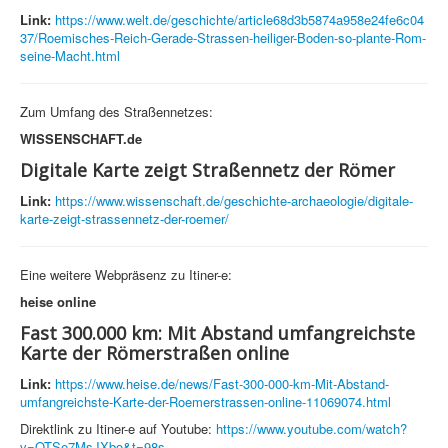
Link:
https://www.welt.de/geschichte/article68d3b5874a958e24fe6c04
37/Roemisches-Reich-Gerade-Strassen-heiliger-Boden-so-plante-Rom-
seine-Macht.html
Zum Umfang des Straßennetzes:
WISSENSCHAFT.de
Digitale Karte zeigt Straßennetz der Römer
Link:
https://www.wissenschaft.de/geschichte-archaeologie/digitale-
karte-zeigt-strassennetz-der-roemer/
Eine weitere Webpräsenz zu Itiner-e:
heise online
Fast 300.000 km: Mit Abstand umfangreichste
Karte der Römerstraßen online
Link:
https://www.heise.de/news/Fast-300-000-km-Mit-Abstand-
umfangreichste-Karte-der-Roemerstrassen-online-11069074.html
Direktlink zu Itiner-e auf Youtube:
https://www.youtube.com/watch?
v=OTSe7MsJXbo&t=98s