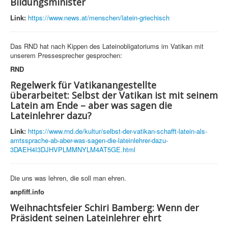
Bildungsminister
Link:
https://www.news.at/menschen/latein-griechisch
Das RND hat nach Kippen des Lateinobligatoriums im Vatikan mit
unserem Pressesprecher gesprochen:
RND
Regelwerk für Vatikanangestellte
überarbeitet: Selbst der Vatikan ist mit seinem
Latein am Ende – aber was sagen die
Lateinlehrer dazu?
Link:
https://www.rnd.de/kultur/selbst-der-vatikan-schafft-latein-als-
amtssprache-ab-aber-was-sagen-die-lateinlehrer-dazu-
3DAEH4I3DJHVPLMMNYLM4AT5GE.html
Die uns was lehren, die soll man ehren.
anpfiff.info
Weihnachtsfeier Schiri Bamberg: Wenn der
Präsident seinen Lateinlehrer ehrt