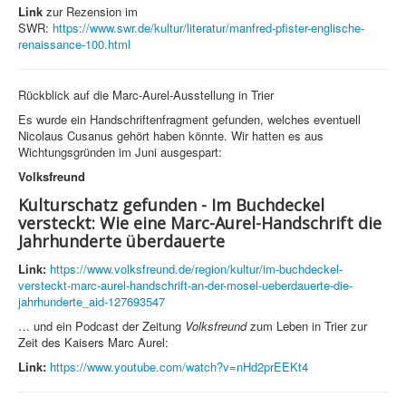
Link
zur Rezension im
SWR:
https://www.swr.de/kultur/literatur/manfred-pfister-englische-
renaissance-100.html
Rückblick auf die Marc-Aurel-Ausstellung in Trier
Es wurde ein Handschriftenfragment gefunden, welches eventuell
Nicolaus Cusanus gehört haben könnte. Wir hatten es aus
Wichtungsgründen im Juni ausgespart:
Volksfreund
Kulturschatz gefunden - Im Buchdeckel
versteckt: Wie eine Marc-Aurel-Handschrift die
Jahrhunderte überdauerte
Link:
https://www.volksfreund.de/region/kultur/im-buchdeckel-
versteckt-marc-aurel-handschrift-an-der-mosel-ueberdauerte-die-
jahrhunderte_aid-127693547
… und ein Podcast der Zeitung
Volksfreund
zum Leben in Trier zur
Zeit des Kaisers Marc Aurel:
Link:
https://www.youtube.com/watch?v=nHd2prEEKt4