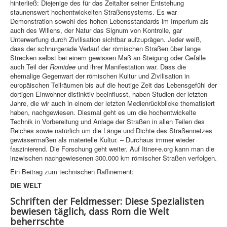
hinterließ: Diejenige des für das Zeitalter seiner Entstehung
staunenswert hochentwickelten Straßensystems. Es war
Demonstration sowohl des hohen Lebensstandards im Imperium als
auch des Willens, der Natur das Signum von Kontrolle, gar
Unterwerfung durch Zivilisation sichtbar aufzuprägen. Jeder weiß,
dass der schnurgerade Verlauf der römischen Straßen über lange
Strecken selbst bei einem gewissen Maß an Steigung oder Gefälle
auch Teil der
Romidee
und ihrer Manifestation war. Dass die
ehemalige Gegenwart der römischen Kultur und Zivilisation in
europäischen Teilräumen bis auf die heutige Zeit das Lebensgefühl der
dortigen Einwohner distinktiv beeinflusst, haben Studien der letzten
Jahre, die wir auch in einem der letzten Medienrückblicke thematisiert
haben, nachgewiesen. Diesmal geht es um die hochentwickelte
Technik in Vorbereitung und Anlage der Straßen in allen Teilen des
Reiches sowie natürlich um die Länge und Dichte des Straßennetzes
gewissermaßen als materielle Kultur. – Durchaus immer wieder
faszinierend. Die Forschung geht weiter. Auf Itiner-e.org kann man die
inzwischen nachgewiesenen 300.000 km römischer Straßen verfolgen.
Ein Beitrag zum technischen Raffinement:
DIE WELT
Schriften der Feldmesser: Diese Spezialisten
bewiesen täglich, dass Rom die Welt
beherrschte