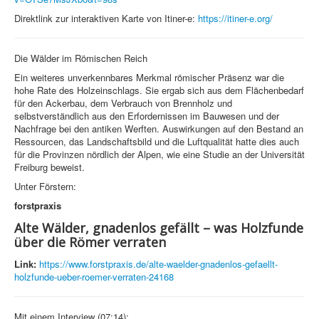
Direktlink zur interaktiven Karte von Itiner-e:
https://itiner-e.org/
Die Wälder im Römischen Reich
Ein weiteres unverkennbares Merkmal römischer Präsenz war die
hohe Rate des Holzeinschlags. Sie ergab sich aus dem Flächenbedarf
für den Ackerbau, dem Verbrauch von Brennholz und
selbstverständlich aus den Erfordernissen im Bauwesen und der
Nachfrage bei den antiken Werften. Auswirkungen auf den Bestand an
Ressourcen, das Landschaftsbild und die Luftqualität hatte dies auch
für die Provinzen nördlich der Alpen, wie eine Studie an der Universität
Freiburg beweist.
Unter Förstern:
forstpraxis
Alte Wälder, gnadenlos gefällt – was Holzfunde
über die Römer verraten
Link:
https://www.forstpraxis.de/alte-waelder-gnadenlos-gefaellt-
holzfunde-ueber-roemer-verraten-24168
Mit einem Interview (07:14):