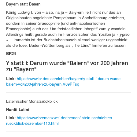
Bayern statt Baiern:
König Ludwig I. von – also, na ja – Ba-y-ern ließ nicht nur das an
Originalbauten angelehnte Pompejanum in Aschaffenburg errichten,
sondern in seiner Graecophilie (und anti-napoleonischen
Francophobie) auch das
i
im freistaatlichen Inbegriff zum
y
wandeln.
Allerdings heißt gerade auch im Französischen das Ypsilon ja »
ygrec
«… Immerhin ist der Buchstabentausch allemal weniger ungeschickt
als die Idee, Baden-Württemberg als „The Länd“ firmieren zu lassen.
BR24
Y statt i: Darum wurde "Baiern" vor 200 Jahren
zu "Bayern"
Link:
https://www.br.de/nachrichten/bayern/y-statt-i-darum-wurde-
baiern-vor-200-jahren-zu-bayern,V09PFsq
Lateinischer Monatsrückblick
Nuntii Latini
Link:
https://www.bremenzwei.de/themen/latein-nachrichten-
rueckblick-dezember-110.html