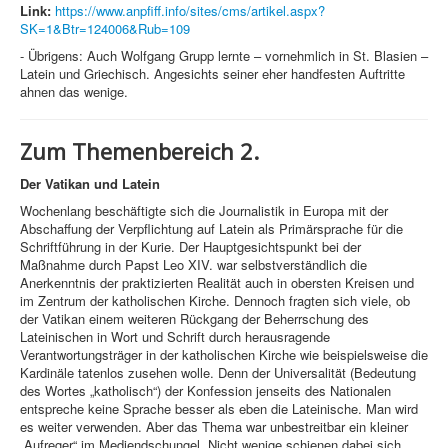
Link:
https://www.anpfiff.info/sites/cms/artikel.aspx?
SK=1&Btr=124006&Rub=109
- Übrigens: Auch Wolfgang Grupp lernte – vornehmlich in St. Blasien –
Latein und Griechisch. Angesichts seiner eher handfesten Auftritte
ahnen das wenige.
Zum Themenbereich 2.
Der Vatikan und Latein
Wochenlang beschäftigte sich die Journalistik in Europa mit der
Abschaffung der Verpflichtung auf Latein als Primärsprache für die
Schriftführung in der Kurie. Der Hauptgesichtspunkt bei der
Maßnahme durch Papst Leo XIV. war selbstverständlich die
Anerkenntnis der praktizierten Realität auch in obersten Kreisen und
im Zentrum der katholischen Kirche. Dennoch fragten sich viele, ob
der Vatikan einem weiteren Rückgang der Beherrschung des
Lateinischen in Wort und Schrift durch herausragende
Verantwortungsträger in der katholischen Kirche wie beispielsweise die
Kardinäle tatenlos zusehen wolle. Denn der Universalität (Bedeutung
des Wortes „katholisch“) der Konfession jenseits des Nationalen
entspreche keine Sprache besser als eben die Lateinische. Man wird
es weiter verwenden. Aber das Thema war unbestreitbar ein kleiner
„Aufreger“ im Mediendschungel. Nicht wenige schienen dabei sich