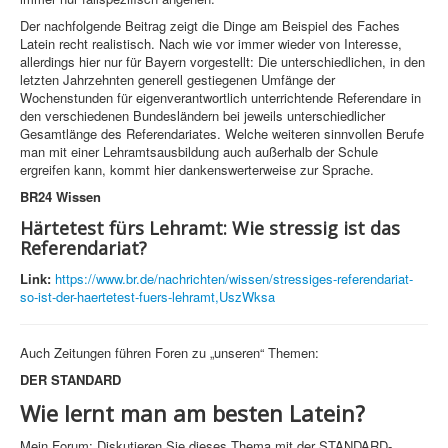
Der nachfolgende Beitrag zeigt die Dinge am Beispiel des Faches
Latein recht realistisch. Nach wie vor immer wieder von Interesse,
allerdings hier nur für Bayern vorgestellt: Die unterschiedlichen, in den
letzten Jahrzehnten generell gestiegenen Umfänge der
Wochenstunden für eigenverantwortlich unterrichtende Referendare in
den verschiedenen Bundesländern bei jeweils unterschiedlicher
Gesamtlänge des Referendariates. Welche weiteren sinnvollen Berufe
man mit einer Lehramtsausbildung auch außerhalb der Schule
ergreifen kann, kommt hier dankenswerterweise zur Sprache.
BR24 Wissen
Härtetest fürs Lehramt: Wie stressig ist das
Referendariat?
Link:
https://www.br.de/nachrichten/wissen/stressiges-referendariat-
so-ist-der-haertetest-fuers-lehramt,UszWksa
Auch Zeitungen führen Foren zu „unseren“ Themen:
DER STANDARD
Wie lernt man am besten Latein?
Mein Forum: Diskutieren Sie dieses Thema mit der STANDARD-