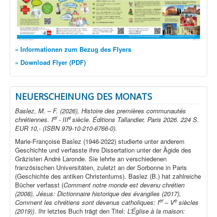
» Informationen zum Bezug des Flyers
» Download Flyer (PDF)
NEUERSCHEINUNG DES MONATS
Baslez, M. – F. (2026), Histoire des premières communautés
er
e
chrétiennes. I
- III
siècle. Éditions Tallandier, Paris 2026. 224 S.
EUR 10,- (ISBN 979-10-210-6766-0).
Marie-Françoise Baslez (1946-2022) studierte unter anderem
Geschichte und verfasste ihre Dissertation unter der Ägide des
Gräzisten André Laronde. Sie lehrte an verschiedenen
französischen Universitäten, zuletzt an der Sorbonne in Paris
(Geschichte des antiken Christentums). Baslez (B.) hat zahlreiche
Bücher verfasst (
Comment notre monde est devenu chrétien
(2008), Jésus: Dictionnaire historique des évangiles (2017),
er
e
Comment les chrétiens sont devenus catholiques: I
– V
siècles
(2019))
. Ihr letztes Buch trägt den Titel:
L’Église à la maison: