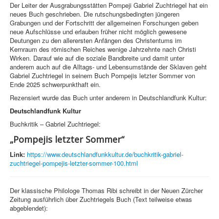
Der Leiter der Ausgrabungsstätten Pompeji Gabriel Zuchtriegel hat ein
neues Buch geschrieben. Die rutschungsbedingten jüngeren
Grabungen und der Fortschritt der allgemeinen Forschungen geben
neue Aufschlüsse und erlauben früher nicht möglich gewesene
Deutungen zu den allerersten Anfängen des Christentums im
Kernraum des römischen Reiches wenige Jahrzehnte nach Christi
Wirken. Darauf wie auf die soziale Bandbreite und damit unter
anderem auch auf die Alltags- und Lebensumstände der Sklaven geht
Gabriel Zuchtriegel in seinem Buch Pompejis letzter Sommer von
Ende 2025 schwerpunkthaft ein.
Rezensiert wurde das Buch unter anderem in Deutschlandfunk Kultur:
Deutschlandfunk Kultur
Buchkritik – Gabriel Zuchtriegel:
„Pompejis letzter Sommer“
Link:
https://www.deutschlandfunkkultur.de/buchkritik-gabriel-
zuchtriegel-pompejis-letzter-sommer-100.html
Der klassische Philologe Thomas Ribi schreibt in der Neuen Zürcher
Zeitung ausführlich über Zuchtriegels Buch (Text teilweise etwas
abgeblendet):