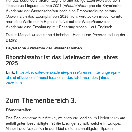
Für das besonders breitentaugliche und lustige Lateinwort aus dem
Thesaurus Linguae Latinae 2024 (
retotatototato
) gab die Bayerische
Akademie der Wissenschaften noch eine Pressemeldung heraus.
Obwohl sich das Exemplar von 2025 nicht verstecken muss, konnte
man eine Weile nur in Eigeninitiative auf der Webpräsenz der
Akademie eine Erwähnung mit Erklärung finden – auf Englisch!
Dieser Mangel wurde alsbald behoben. Hier ist die Pressemeldung der
BadW:
Bayerische Akademie der Wissenschaften
Rhonchissator ist das Lateinwort des Jahres
2025
Link:
https://badw.de/die-akademie/presse/pressemitteilungen/pm-
einzelartikel/detail/rhonchissator-ist-das-lateinwort-des-jahres-
2025.html
Zum Themenbereich 3.
Römerstraßen
Das Realienthema zur Antike, welches die Medien im Herbst 2025 am
auffälligsten beschäftigte, ist die Errungenschaft, welche in Europa,
Nahost und Nordafrika in der Fläche die nachhaltigsten Spuren