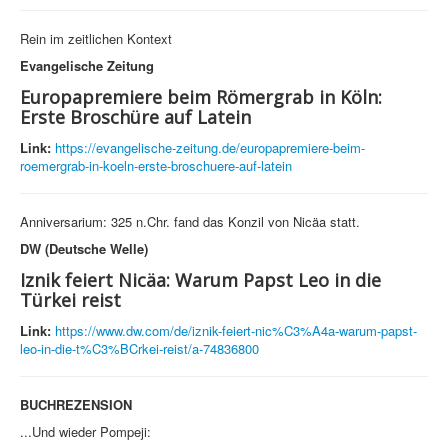
Rein im zeitlichen Kontext
Evangelische Zeitung
Europapremiere beim Römergrab in Köln:
Erste Broschüre auf Latein
Link:
https://evangelische-zeitung.de/europapremiere-beim-
roemergrab-in-koeln-erste-broschuere-auf-latein
Anniversarium: 325 n.Chr. fand das Konzil von Nicäa statt.
DW (Deutsche Welle)
Iznik feiert Nicäa: Warum Papst Leo in die
Türkei reist
Link:
https://www.dw.com/de/iznik-feiert-nic%C3%A4a-warum-papst-
leo-in-die-t%C3%BCrkei-reist/a-74836800
BUCHREZENSION
...Und wieder Pompeji: