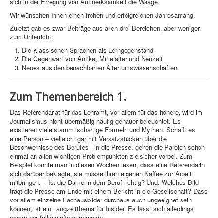
sich in der Erregung von Aufmerksamkeit die Waage.
Wir wünschen Ihnen einen frohen und erfolgreichen Jahresanfang.
Zuletzt gab es zwar Beiträge aus allen drei Bereichen, aber weniger
zum Unterricht:
Die Klassischen Sprachen als Lerngegenstand
Die Gegenwart von Antike, Mittelalter und Neuzeit
Neues aus den benachbarten Altertumswissenschaften
Zum Themenbereich 1.
Das Referendariat für das Lehramt, vor allem für das höhere, wird im
Journalismus nicht übermäßig häufig genauer beleuchtet. Es
existieren viele stammtischartige Formeln und Mythen. Schafft es
eine Person – vielleicht gar mit Versatzstücken über die
Beschwernisse des Berufes - in die Presse, gehen die Parolen schon
einmal an allen wichtigen Problempunkten zielsicher vorbei. Zum
Beispiel konnte man in diesen Wochen lesen, dass eine Referendarin
sich darüber beklagte, sie müsse ihren eigenen Kaffee zur Arbeit
mitbringen. – Ist die Dame in dem Beruf richtig? Und: Welches Bild
trägt die Presse am Ende mit einem Bericht in die Gesellschaft? Dass
vor allem einzelne Fachausbilder durchaus auch ungeeignet sein
können, ist ein Langzeitthema für Insider. Es lässt sich allerdings
immer nur fallspezifisch angehen.