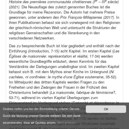
er
e
Histoire des premières communautés chrétiennes (I
– III
siècle)
(2021).
Die Neuauflage des zuletzt genannten Buches ist die
Grundlage für meine Rezension. Die Autorin hat mehrere Preise
gewonnen, unter anderem den
Prix François-Millepierres (2017).
In
ihren Publikationen befasst sie sich vorwiegend mit den Religionen
der griechisch-römischen Welt und untersucht die Strukturen der
religiösen Gemeinschaften und die Verankerung in den
verschiedenen Netzwerken.
Das zu besprechende Buch ist klar gegliedert und enthält nach der
Einführung (
Introduction,
7-15
)
acht Kapitel. Im ersten Kapitel (
Les
Églises de maisonnée: représentation et réalité,
17-34) werden
wesentliche Grundbegriffe erläutert, deren Kenntnis für das
Verständnis der Darlegungen unabdingbar sind. Im zweiten Kapitel
befasst sich B. mit dem Mythos einer Kirche im Untergrund (
Ni
cachées, ni confinées: le mythe d’une Église souterraine
, 35-52).
Im Mittelpunkt des dritten Kapitels werden Fragen zu den
Freiheiten und den Zwängen der Frauen in der Frühzeit des
Christentums behandelt (
La maisonnée, fabrique de féminisme
?,
53-71), während im vierten Kapitel Überlegungen zum
Sklavenstand im Vordergrund stehen (
Fraternité et dépendance: la
question de l’esclavage
, 73-92). Gedanken zu
Cookies helfen uns bei der Bereitstellung unserer Dienste.
OK
Migrationsbewegungen aus beruflichen Gründen (
Migrations
Durch die Nutzung unserer Dienste erklären Sie sich damit
professionnelles et mobilité religieuse,
93-113) werden im fünften
einverstanden, dass wir Cookies setzen.
Mehr erfahren...
Kapitel geäußert. Mit Erklärungen wichtiger Strukturen innerhalb
der Kirche macht B. die Leserinnen und Leser sowohl im sechsten