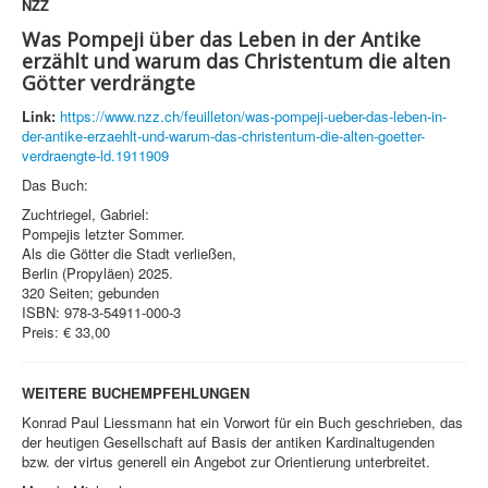
NZZ
Was Pompeji über das Leben in der Antike
erzählt und warum das Christentum die alten
Götter verdrängte
Link:
https://www.nzz.ch/feuilleton/was-pompeji-ueber-das-leben-in-
der-antike-erzaehlt-und-warum-das-christentum-die-alten-goetter-
verdraengte-ld.1911909
Das Buch:
Zuchtriegel, Gabriel:
Pompejis letzter Sommer.
Als die Götter die Stadt verließen,
Berlin (Propyläen) 2025.
320 Seiten; gebunden
ISBN: 978-3-54911-000-3
Preis: € 33,00
WEITERE BUCHEMPFEHLUNGEN
Konrad Paul Liessmann hat ein Vorwort für ein Buch geschrieben, das
der heutigen Gesellschaft auf Basis der antiken Kardinaltugenden
bzw. der virtus generell ein Angebot zur Orientierung unterbreitet.