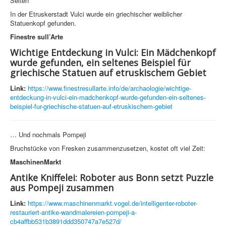
Selten
In der Etruskerstadt Vulci wurde ein griechischer weiblicher
Statuenkopf gefunden.
Finestre sull’Arte
Wichtige Entdeckung in Vulci: Ein Mädchenkopf
wurde gefunden, ein seltenes Beispiel für
griechische Statuen auf etruskischem Gebiet
Link:
https://www.finestresullarte.info/de/archaologie/wichtige-
entdeckung-in-vulci-ein-madchenkopf-wurde-gefunden-ein-seltenes-
beispiel-fur-griechische-statuen-auf-etruskischem-gebiet
… Und nochmals Pompeji
Bruchstücke von Fresken zusammenzusetzen, kostet oft viel Zeit:
MaschinenMarkt
Antike Kniffelei: Roboter aus Bonn setzt Puzzle
aus Pompeji zusammen
Link:
https://www.maschinenmarkt.vogel.de/intelligenter-roboter-
restauriert-antike-wandmalereien-pompeji-a-
cb4affbb531b3891ddd350747a7e527d/