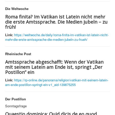
Die Weltwoche
Roma finita? Im Vatikan ist Latein nicht mehr
die erste Amtssprache. Die Medien jubeln – zu
früh!
Link:
https://weltwoche.de/daily/roma-finita-im-vatikan-ist-latein-nicht-
mehr-die-erste-amtssprache-die-medien-jubeln-zu-frueh/
Rheinische Post
Amtssprache abgeschafft: Wenn der Vatikan
mit seinem Latein am Ende ist, springt „Der
Postillon“ ein
Link:
https://rp-online.de/panorama/religion/vatikan-mit-seinem-latein-
am-ende-postillon-springt-ein-v1_aid-139875255
Der Postillon
Sonntagsfrage
Quaestio dominica: Quid dicis de eo quod