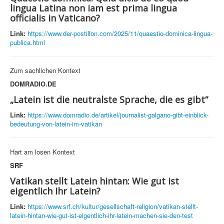
lingua Latina non iam est prima lingua
officialis in Vaticano?
Link:
https://www.der-postillon.com/2025/11/quaestio-dominica-lingua-
publica.html
Zum sachlichen Kontext
DOMRADIO.DE
„Latein ist die neutralste Sprache, die es gibt“
Link:
https://www.domradio.de/artikel/journalist-galgano-gibt-einblick-
bedeutung-von-latein-im-vatikan
Hart am losen Kontext
SRF
Vatikan stellt Latein hintan: Wie gut ist
eigentlich Ihr Latein?
Link:
https://www.srf.ch/kultur/gesellschaft-religion/vatikan-stellt-
latein-hintan-wie-gut-ist-eigentlich-ihr-latein-machen-sie-den-test