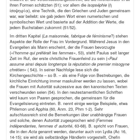
ihren Formen schätzten (51); vor allem die
isopséphie
(ἡ
ἰσοψηφία), eine Technik, die den Griechen und Juden gemeinsam
war, war beliebt: sie gab jedem Wort einen numerischen und
symbolischen Wert und basierte auf der Addition der Werte, die
jedem Buchstaben zukommt (51/52).
Im dritten Kapitel (
La maisonnée, fabrique de féminisme
?) stehen
Aspekte der Rolle der Frau im Vordergrund. Während Jesus in den
Evangelien als Mann erscheint, der die Frauen bevorzugte
(«
l’homme qui préférait les femmes»
, 53), steht Paulus seit langer
Zeit im Ruf, der erste christliche Frauenfeind zu sein («
Paul
assume ainsi depuis longtemps la réputation de premier misogyne
chrétien»
( 54)). In seiner Nachfolge lese sich die
Kirchengeschichte – so B. – als eine Folge von Bestrebungen, die
kirchliche Einrichtung immer maskuliner werden zu lassen, wobei
die Frauen mit Autorität sukzessive aus den kanonischen Texten
verschwunden seien (54). In den neutestamentlichen Schriften
wird kaum von Paaren gesprochen, die gemeinsam für die
Evangelisierung eintreten. B. nennt einige wenige Beispiele, etwa
Philemon und Apphia (60, Anm. 23, Phm 1-2). Sehr
aufschlussreich sind die Bemerkungen über unabhängige Frauen
und solche, denen Autorität zugesprochen wird (
Femmes
indépendantes, femmes d‘ autorité
, 63-68). B. spricht von Frauen,
die in den
Acta
genannt werden, darunter auch von Lydia (Ac 16,
14-15); sie wird als selbständige Händlerin vorgestellt, Chefin