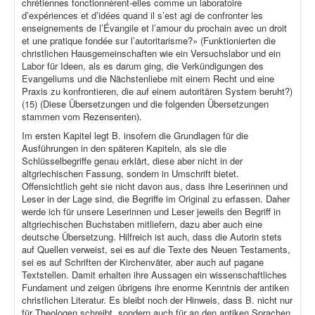
chrétiennes fonctionnèrent-elles comme un laboratoire
d’expériences et d’idées quand il s’est agi de confronter les
enseignements de l’Évangile et l’amour du prochain avec un droit
et une pratique fondée sur l’autoritarisme?» (Funktionierten die
christlichen Hausgemeinschaften wie ein Versuchslabor und ein
Labor für Ideen, als es darum ging, die Verkündigungen des
Evangeliums und die Nächstenliebe mit einem Recht und eine
Praxis zu konfrontieren, die auf einem autoritären System beruht?)
(15) (Diese Übersetzungen und die folgenden Übersetzungen
stammen vom Rezensenten).
Im ersten Kapitel legt B. insofern die Grundlagen für die
Ausführungen in den späteren Kapiteln, als sie die
Schlüsselbegriffe genau erklärt, diese aber nicht in der
altgriechischen Fassung, sondern in Umschrift bietet.
Offensichtlich geht sie nicht davon aus, dass ihre Leserinnen und
Leser in der Lage sind, die Begriffe im Original zu erfassen. Daher
werde ich für unsere Leserinnen und Leser jeweils den Begriff in
altgriechischen Buchstaben mitliefern, dazu aber auch eine
deutsche Übersetzung. Hilfreich ist auch, dass die Autorin stets
auf Quellen verweist, sei es auf die Texte des Neuen Testaments,
sei es auf Schriften der Kirchenväter, aber auch auf pagane
Textstellen. Damit erhalten ihre Aussagen ein wissenschaftliches
Fundament und zeigen übrigens ihre enorme Kenntnis der antiken
christlichen Literatur. Es bleibt noch der Hinweis, dass B. nicht nur
für Theologen schreibt, sondern auch für an den antiken Sprachen