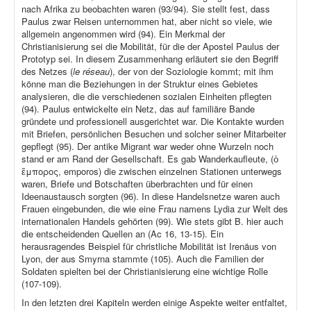
nach Afrika zu beobachten waren (93/94). Sie stellt fest, dass
Paulus zwar Reisen unternommen hat, aber nicht so viele, wie
allgemein angenommen wird (94). Ein Merkmal der
Christianisierung sei die Mobilität, für die der Apostel Paulus der
Prototyp sei. In diesem Zusammenhang erläutert sie den Begriff
des Netzes (
le réseau
), der von der Soziologie kommt; mit ihm
könne man die Beziehungen in der Struktur eines Gebietes
analysieren, die die verschiedenen sozialen Einheiten pflegten
(94). Paulus entwickelte ein Netz, das auf familiäre Bande
gründete und professionell ausgerichtet war. Die Kontakte wurden
mit Briefen, persönlichen Besuchen und solcher seiner Mitarbeiter
gepflegt (95). Der antike Migrant war weder ohne Wurzeln noch
stand er am Rand der Gesellschaft. Es gab Wanderkaufleute, (ὁ
ἔμπορος, emporos) die zwischen einzelnen Stationen unterwegs
waren, Briefe und Botschaften überbrachten und für einen
Ideenaustausch sorgten (96). In diese Handelsnetze waren auch
Frauen eingebunden, die wie eine Frau namens Lydia zur Welt des
internationalen Handels gehörten (99). Wie stets gibt B. hier auch
die entscheidenden Quellen an (Ac 16, 13-15). Ein
herausragendes Beispiel für christliche Mobilität ist Irenäus von
Lyon, der aus Smyrna stammte (105). Auch die Familien der
Soldaten spielten bei der Christianisierung eine wichtige Rolle
(107-109).
In den letzten drei Kapiteln werden einige Aspekte weiter entfaltet,