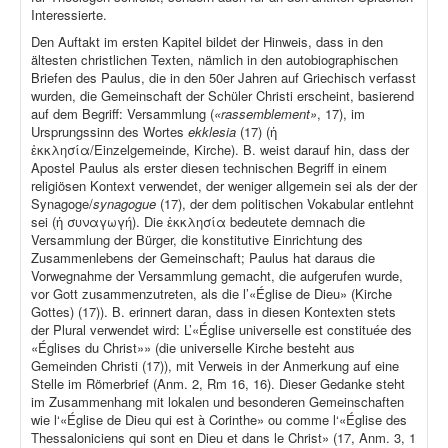
Interessierte.
Den Auftakt im ersten Kapitel bildet der Hinweis, dass in den
ältesten christlichen Texten, nämlich in den autobiographischen
Briefen des Paulus, die in den 50er Jahren auf Griechisch verfasst
wurden, die Gemeinschaft der Schüler Christi erscheint, basierend
auf dem Begriff: Versammlung (
«rassemblement»
, 17), im
Ursprungssinn des Wortes
ekklesia
(17) (ἡ
ἐκκλησία/Einzelgemeinde, Kirche). B. weist darauf hin, dass der
Apostel Paulus als erster diesen technischen Begriff in einem
religiösen Kontext verwendet, der weniger allgemein sei als der der
Synagoge/
synagogue
(17), der dem politischen Vokabular entlehnt
sei (ἡ συναγωγή). Die ἐκκλησία bedeutete demnach die
Versammlung der Bürger, die konstitutive Einrichtung des
Zusammenlebens der Gemeinschaft; Paulus hat daraus die
Vorwegnahme der Versammlung gemacht, die aufgerufen wurde,
vor Gott zusammenzutreten, als die l’«Église de Dieu» (Kirche
Gottes) (17)). B. erinnert daran, dass in diesen Kontexten stets
der Plural verwendet wird: L’«Église universelle est constituée des
«Églises du Christ»» (die universelle Kirche besteht aus
Gemeinden Christi (17)), mit Verweis in der Anmerkung auf eine
Stelle im Römerbrief (Anm. 2, Rm 16, 16). Dieser Gedanke steht
im Zusammenhang mit lokalen und besonderen Gemeinschaften
wie l‘«Église de Dieu qui est à Corinthe» ou comme l‘«Église des
Thessaloniciens qui sont en Dieu et dans le Christ» (17, Anm. 3, 1