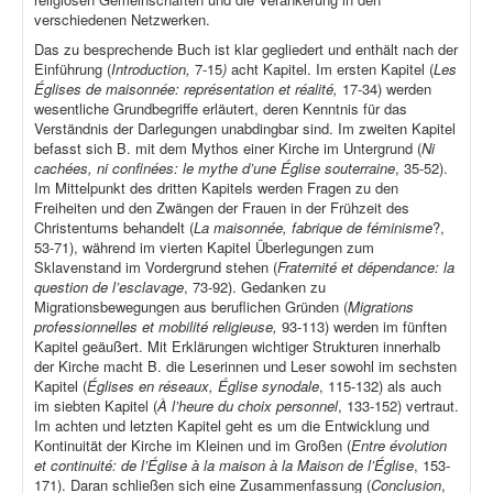
verschiedenen Netzwerken.
Das zu besprechende Buch ist klar gegliedert und enthält nach der
Einführung (
Introduction,
7-15
)
acht Kapitel. Im ersten Kapitel (
Les
Églises de maisonnée: représentation et réalité,
17-34) werden
wesentliche Grundbegriffe erläutert, deren Kenntnis für das
Verständnis der Darlegungen unabdingbar sind. Im zweiten Kapitel
befasst sich B. mit dem Mythos einer Kirche im Untergrund (
Ni
cachées, ni confinées: le mythe d’une Église souterraine
, 35-52).
Im Mittelpunkt des dritten Kapitels werden Fragen zu den
Freiheiten und den Zwängen der Frauen in der Frühzeit des
Christentums behandelt (
La maisonnée, fabrique de féminisme
?,
53-71), während im vierten Kapitel Überlegungen zum
Sklavenstand im Vordergrund stehen (
Fraternité et dépendance: la
question de l’esclavage
, 73-92). Gedanken zu
Migrationsbewegungen aus beruflichen Gründen (
Migrations
professionnelles et mobilité religieuse,
93-113) werden im fünften
Kapitel geäußert. Mit Erklärungen wichtiger Strukturen innerhalb
der Kirche macht B. die Leserinnen und Leser sowohl im sechsten
Kapitel (
Églises en réseaux, Église synodale
, 115-132) als auch
im siebten Kapitel (
À l’heure du choix personnel
, 133-152) vertraut.
Im achten und letzten Kapitel geht es um die Entwicklung und
Kontinuität der Kirche im Kleinen und im Großen (
Entre évolution
et continuité: de l’Église à la maison à la Maison de l’Église
, 153-
171). Daran schließen sich eine Zusammenfassung (
Conclusion
,