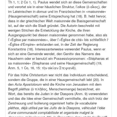
Th 1, 1; 2 Co 1, 1). Paulus wendet sich an diese Gemeinschaften
und verortet sie in einer häuslichen Struktur, l’
oikos
(ὁ οἶκος)
,
der
im Lateinischen in
domus
und im Französischen in «
maisonnée
»
(Hausgemeinschaft) seine Entsprechung hat (18). B. hebt hervor,
dass in der griechischen Welt
maisonnée
die Basisgemeinschaft
ist, auf der sich die Stadt gründet. Die Autorin beschreibt mit
wenigen Strichen die Entwicklung der Kirche, die ihren
Ausgangspunkt bei diesen
maisonnées
genommen habe, also als
l’«Église par maisonnées», über l’«Église de cité» bis schließlich l‘
«Église d‘Empire» entstanden sei, in der Zeit der Regierung
Konstantins (18). Interessanterweise verwendet Paulus, wenn er
sich an eine Gemeinde wendet, den Genitiv des Namens des
Hausherrn oder er benutzt ein Possessivpronomen: «Stéphanas et
sa maisonnée» (Stephanas und seine Hausgemeinschaft) (19,
Anm. 5, 1 Co, 16, 15: τὴν οἰκίαν Στεφανᾶ).
Für das frühe Christentum war nicht das Individuum entscheidend,
sondern die Gruppe, die in einer Hausgemeinschaft lebt (20). In
den
Acta Apostolorum
wird die Kirche von Jerusalem mit dem
Begriff
pléthos
(ὁ πλῆθος, Menschenmenge) bezeichnet, ein
Wort, das bereits die Juden in der Diaspora (Anm. 9) verwendeten
und das die Idee einer Gemeinschaft vermittelte, die sich trotz der
Zerstreuung und Isolierung organisiert hatte (
le vocabulaire
pléthos, déjà utilisé par les Juifs de la Diaspora, véhiculait l’idée
d’une communauté comptabilisée et organisée malgré la