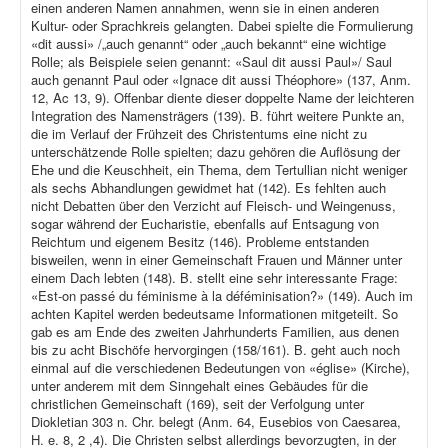
einen anderen Namen annahmen, wenn sie in einen anderen
Kultur- oder Sprachkreis gelangten. Dabei spielte die Formulierung
«dit aussi» /„auch genannt“ oder „auch bekannt“ eine wichtige
Rolle; als Beispiele seien genannt: «Saul dit aussi Paul»/ Saul
auch genannt Paul oder «Ignace dit aussi Théophore» (137, Anm.
12, Ac 13, 9). Offenbar diente dieser doppelte Name der leichteren
Integration des Namensträgers (139). B. führt weitere Punkte an,
die im Verlauf der Frühzeit des Christentums eine nicht zu
unterschätzende Rolle spielten; dazu gehören die Auflösung der
Ehe und die Keuschheit, ein Thema, dem Tertullian nicht weniger
als sechs Abhandlungen gewidmet hat (142). Es fehlten auch
nicht Debatten über den Verzicht auf Fleisch- und Weingenuss,
sogar während der Eucharistie, ebenfalls auf Entsagung von
Reichtum und eigenem Besitz (146). Probleme entstanden
bisweilen, wenn in einer Gemeinschaft Frauen und Männer unter
einem Dach lebten (148). B. stellt eine sehr interessante Frage:
«Est-on passé du féminisme à la déféminisation?» (149). Auch im
achten Kapitel werden bedeutsame Informationen mitgeteilt. So
gab es am Ende des zweiten Jahrhunderts Familien, aus denen
bis zu acht Bischöfe hervorgingen (158/161). B. geht auch noch
einmal auf die verschiedenen Bedeutungen von «église» (Kirche),
unter anderem mit dem Sinngehalt eines Gebäudes für die
christlichen Gemeinschaft (169), seit der Verfolgung unter
Diokletian 303 n. Chr. belegt (Anm. 64, Eusebios von Caesarea,
H. e. 8, 2 ,4). Die Christen selbst allerdings bevorzugten, in der