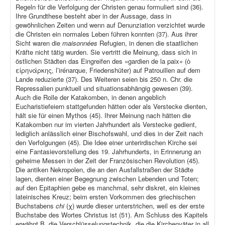
Regeln für die Verfolgung der Christen genau formuliert sind (36).
Ihre Grundthese besteht aber in der Aussage, dass in
gewöhnlichen Zeiten und wenn auf Denunziation verzichtet wurde
die Christen ein normales Leben führen konnten (37). Aus ihrer
Sicht waren die
maisonnées
Refugien, in denen die staatlichen
Kräfte nicht tätig wurden. Sie vertritt die Meinung, dass sich in
östlichen Städten das Eingreifen des «gardien de la paix» (ὁ
εἰρηνάρκης, l’irénarque, Friedenshüter) auf Patrouillen auf dem
Lande reduzierte (37). Des Weiteren seien bis 250 n. Chr. die
Repressalien punktuell und situationsabhängig gewesen (39).
Auch die Rolle der Katakomben, in denen angeblich
Eucharistiefeiern stattgefunden hätten oder als Verstecke dienten,
hält sie für einen Mythos (45). Ihrer Meinung nach hätten die
Katakomben nur im vierten Jahrhundert als Verstecke gedient,
lediglich anlässlich einer Bischofswahl, und dies in der Zeit nach
den Verfolgungen (45). Die Idee einer unterirdischen Kirche sei
eine Fantasievorstellung des 19. Jahrhunderts, in Erinnerung an
geheime Messen in der Zeit der Französischen Revolution (45).
Die antiken Nekropolen, die an den Ausfallstraßen der Städte
lagen, dienten einer Begegnung zwischen Lebenden und Toten;
auf den Epitaphien gebe es manchmal, sehr diskret, ein kleines
lateinisches Kreuz; beim ersten Vorkommen des griechischen
Buchstabens
chi
(χ) wurde dieser unterstrichen, weil es der erste
Buchstabe des Wortes Christus ist (51). Am Schluss des Kapitels
erwähnt B. die Verschlüsselungstechnik, die die Kirchenväter in all