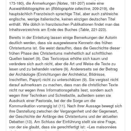
173-180), die Anmerkungen (
Notes
, 181-207) sowie eine
Auswahlbibliographie an (
Bibliographie sélective
, 209-219), die
hauptsächlich Französisch sprachige Titel, aber auch zahlreiche
englische, wenige italienische, keinen einzigen deutschen Titel
enthält. Wie üblich in französischen Publikationen findet man das
Inhaltsverzeichnis am Ende des Buches (
Table
, 221-223).
Bereits in der Einleitung lassen einige Bemerkungen der Autorin
deutlich werden, dass sie ausgewiesene Kennerin des frühen
Christentums ist. Sie weist daraufhin, dass die Geschichte dieser
frühen Phase des Christentums mehrheitlich auf schriftlichen
Quellen basiert (9). Das Textcorpus erhöhe sich kaum und
verändere sich auch nicht, aber die Art und Weise die Texte zu
lesen und zu behandeln variiere (9). Andererseits sei der Beitrag
der Archäologie (Einrichtungen der Architektur, Bildnisse,
Inschriften, Papyri) nicht zu unterschätzen (9). Sie vergisst nicht
darauf aufmerksam zu machen, dass man die christlichen Texte
nicht nur wegen ihres Informationsgehalts liest, sondern auch
wegen ihrer Techniken und Schreibstile, außerdem seien sie
Ausdruck einer Pastorale, bei der die Sorge um die
Kommunikation vorrangig ist (11). Nach ihrer Aussage bewegt sich
ihre Darstellung zwischen der Vergangenheit und der Gegenwart,
der Geschichte der Anfänge des Christentums und der aktuellen
Debatten (13). Am Schluss der Einführung stellt sie eine Frage,
von der sie glaubt, dass sie gerechtfertigt ist: «Les maisonnées