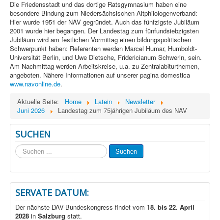
Die Friedensstadt und das dortige Ratsgymnasium haben eine
besondere Bindung zum Niedersächsischen Altphilologenverband:
Hier wurde 1951 der NAV gegründet. Auch das fünfzigste Jubiläum
2001 wurde hier begangen. Der Landestag zum fünfundsiebzigsten
Jubiläum wird am festlichen Vormittag einen bildungspolitischen
Schwerpunkt haben: Referenten werden Marcel Humar, Humboldt-
Universität Berlin, und Uwe Dietsche, Fridericianum Schwerin, sein.
Am Nachmittag werden Arbeitskreise, u.a. zu Zentralabiturthemen,
angeboten. Nähere Informationen auf unserer pagina domestica
www.navonline.de
.
Aktuelle Seite:
Home
Latein
Newsletter
Juni 2026
Landestag zum 75jährigen Jubiläum des NAV
SUCHEN
Suchen
Suchen
...
SERVATE DATUM:
Der nächste DAV-Bundeskongress findet vom
18. bis 22. April
2028
in
Salzburg
statt.