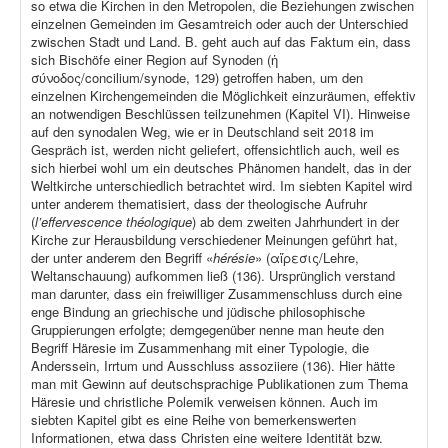
so etwa die Kirchen in den Metropolen, die Beziehungen zwischen
einzelnen Gemeinden im Gesamtreich oder auch der Unterschied
zwischen Stadt und Land. B. geht auch auf das Faktum ein, dass
sich Bischöfe einer Region auf Synoden (ἡ
σύνοδος/concilium/synode, 129) getroffen haben, um den
einzelnen Kirchengemeinden die Möglichkeit einzuräumen, effektiv
an notwendigen Beschlüssen teilzunehmen (Kapitel VI). Hinweise
auf den synodalen Weg, wie er in Deutschland seit 2018 im
Gespräch ist, werden nicht geliefert, offensichtlich auch, weil es
sich hierbei wohl um ein deutsches Phänomen handelt, das in der
Weltkirche unterschiedlich betrachtet wird. Im siebten Kapitel wird
unter anderem thematisiert, dass der theologische Aufruhr
(
l’effervescence théologique
) ab dem zweiten Jahrhundert in der
Kirche zur Herausbildung verschiedener Meinungen geführt hat,
der unter anderem den Begriff «
hérésie
» (αἵρεσις/Lehre,
Weltanschauung) aufkommen ließ (136). Ursprünglich verstand
man darunter, dass ein freiwilliger Zusammenschluss durch eine
enge Bindung an griechische und jüdische philosophische
Gruppierungen erfolgte; demgegenüber nenne man heute den
Begriff Häresie im Zusammenhang mit einer Typologie, die
Anderssein, Irrtum und Ausschluss assoziiere (136). Hier hätte
man mit Gewinn auf deutschsprachige Publikationen zum Thema
Häresie und christliche Polemik verweisen können. Auch im
siebten Kapitel gibt es eine Reihe von bemerkenswerten
Informationen, etwa dass Christen eine weitere Identität bzw.