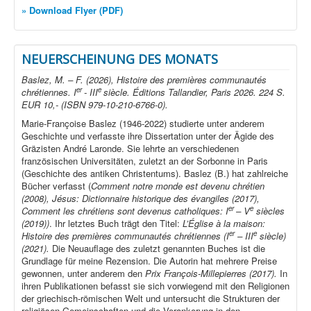
» Download Flyer (PDF)
NEUERSCHEINUNG DES MONATS
Baslez, M. – F. (2026), Histoire des premières communautés
er
e
chrétiennes. I
- III
siècle. Éditions Tallandier, Paris 2026. 224 S.
EUR 10,- (ISBN 979-10-210-6766-0).
Marie-Françoise Baslez (1946-2022) studierte unter anderem
Geschichte und verfasste ihre Dissertation unter der Ägide des
Gräzisten André Laronde. Sie lehrte an verschiedenen
französischen Universitäten, zuletzt an der Sorbonne in Paris
(Geschichte des antiken Christentums). Baslez (B.) hat zahlreiche
Bücher verfasst (
Comment notre monde est devenu chrétien
(2008), Jésus: Dictionnaire historique des évangiles (2017),
er
e
Comment les chrétiens sont devenus catholiques: I
– V
siècles
(2019))
. Ihr letztes Buch trägt den Titel:
L’Église à la maison:
er
e
Histoire des premières communautés chrétiennes (I
– III
siècle)
(2021).
Die Neuauflage des zuletzt genannten Buches ist die
Grundlage für meine Rezension. Die Autorin hat mehrere Preise
gewonnen, unter anderem den
Prix François-Millepierres (2017).
In
ihren Publikationen befasst sie sich vorwiegend mit den Religionen
der griechisch-römischen Welt und untersucht die Strukturen der
religiösen Gemeinschaften und die Verankerung in den