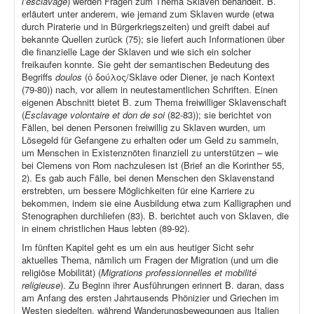
l’esclavage
) werden Fragen zum Thema Sklaven behandelt. B.
erläutert unter anderem, wie jemand zum Sklaven wurde (etwa
durch Piraterie und in Bürgerkriegszeiten) und greift dabei auf
bekannte Quellen zurück (75); sie liefert auch Informationen über
die finanzielle Lage der Sklaven und wie sich ein solcher
freikaufen konnte. Sie geht der semantischen Bedeutung des
Begriffs
doulos
(ὁ δούλος/Sklave oder Diener, je nach Kontext
(79-80)) nach, vor allem in neutestamentlichen Schriften. Einen
eigenen Abschnitt bietet B. zum Thema freiwilliger Sklavenschaft
(
Esclavage volontaire et don de soi
(82-83)); sie berichtet von
Fällen, bei denen Personen freiwillig zu Sklaven wurden, um
Lösegeld für Gefangene zu erhalten oder um Geld zu sammeln,
um Menschen in Existenznöten finanziell zu unterstützen – wie
bei Clemens von Rom nachzulesen ist (Brief an die Korinther 55,
2). Es gab auch Fälle, bei denen Menschen den Sklavenstand
erstrebten, um bessere Möglichkeiten für eine Karriere zu
bekommen, indem sie eine Ausbildung etwa zum Kalligraphen und
Stenographen durchliefen (83). B. berichtet auch von Sklaven, die
in einem christlichen Haus lebten (89-92).
Im fünften Kapitel geht es um ein aus heutiger Sicht sehr
aktuelles Thema, nämlich um Fragen der Migration (und um die
religiöse Mobilität) (
Migrations professionnelles et mobilité
religieuse
). Zu Beginn ihrer Ausführungen erinnert B. daran, dass
am Anfang des ersten Jahrtausends Phönizier und Griechen im
Westen siedelten, während Wanderungsbewegungen aus Italien