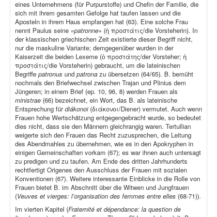
eines Unternehmens (für Purpurstoffe) und Chefin der Familie, die
sich mit ihrem gesamten Gefolge hat taufen lassen und die
Aposteln in ihrem Haus empfangen hat (63). Eine solche Frau
nennt Paulus seine «
patronne
» (ἡ προστάτις/die Vorsteherin). In
der klassischen griechischen Zeit existierte dieser Begriff nicht,
nur die maskuline Variante; demgegenüber wurden in der
Kaiserzeit die beiden Lexeme (ὁ προστάτης/der Vorsteher; ἡ
προστάτις/die Vorsteherin) gebraucht, um die lateinischen
Begriffe
patronus
und
patrona
zu übersetzen (64/65). B. bemüht
nochmals den Briefwechsel zwischen Trajan und Plinius dem
Jüngeren; in einem Brief (ep
.
10, 96, 8) werden Frauen als
ministrae
(66) bezeichnet, ein Wort, das B. als lateinische
Entsprechung für
diákonoi
(διάκονοι/Diener) vermutet. Auch wenn
Frauen hohe Wertschätzung entgegengebracht wurde, so bedeutet
dies nicht, dass sie den Männern gleichrangig waren. Tertullian
weigerte sich den Frauen das Recht zuzusprechen, die Leitung
des Abendmahles zu übernehmen, wie es in den Apokryphen in
einigen Gemeinschaften vorkam (67); es war ihnen auch untersagt
zu predigen und zu taufen. Am Ende des dritten Jahrhunderts
rechtfertigt Origenes den Ausschluss der Frauen mit sozialen
Konventionen (67). Weitere interessante Einblicke in die Rolle von
Frauen bietet B. im Abschnitt über die Witwen und Jungfrauen
(
Veuves et vierges: l’organisation des femmes entre elles
(68-71)).
Im vierten Kapitel (
Fraternité et dépendance: la question de