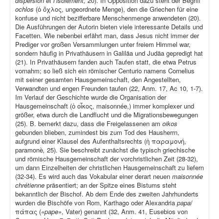
dispersion et l’isolement,
20). In Opposition dazu steht der Begriff
ochlos
(ὁ ὄχλος, ungeordnete Menge), den die Griechen für eine
konfuse und nicht bezifferbare Menschenmenge anwendeten (20).
Die Ausführungen der Autorin bieten viele interessante Details und
Facetten. Wie nebenbei erfährt man, dass Jesus nicht immer der
Prediger vor großen Versammlungen unter freiem Himmel war,
sondern häufig in Privathäusern in Galiläa und Judäa gepredigt hat
(21). In Privathäusern fanden auch Taufen statt, die etwa Petrus
vornahm; so ließ sich ein römischer Centurio namens Cornelius
mit seiner gesamten Hausgemeinschaft, den Angestellten,
Verwandten und engen Freunden taufen (22, Anm. 17, Ac 10, 1-7).
Im Verlauf der Geschichte wurde die Organisation der
Hausgemeinschaft (ὁ οἶκος, maisonnée,) immer komplexer und
größer, etwa durch die Landflucht und die Migrationsbewegungen
(25). B. bemerkt dazu, dass die Freigelassenen am
oikos
gebunden blieben, zumindest bis zum Tod des Hausherrn,
aufgrund einer Klausel des Aufenthaltsrechts (ἡ παραμονή,
paramonè
,
25). Sie beschreibt zunächst die typisch griechische
und römische Hausgemeinschaft der vorchristlichen Zeit (28-32),
um dann Einzelheiten der christlichen Hausgemeinschaft zu liefern
(32-34). Es wird auch das Vokabular einer derart neuen
maisonnée
chrétienne
präsentiert; an der Spitze eines Bistums steht
bekanntlich der Bischof. Ab dem Ende des zweiten Jahrhunderts
wurden die Bischöfe von Rom, Karthago oder Alexandria
papa
/
πάπας (
«pape»
, Vater) genannt (32, Anm. 41, Eusebios von