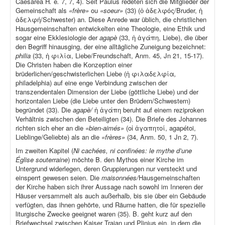
Caesarea H
.
e
.
7, 7, 4). Seit Paulus redeten sich die Mitglieder der
Gemeinschaft als
«frère»
ou
«soeur»
(33) (ὁ ἀδελφός/Bruder, ἡ
ἀδελφή/Schwester) an. Diese Anrede war üblich, die christlichen
Hausgemeinschaften entwickelten eine Theologie, eine Ethik und
sogar eine Ekklesiologie der
agapè
(33, ἡ ἀγάπη, Liebe), die über
den Begriff hinausging, der eine alltägliche Zuneigung bezeichnet:
philia
(33, ἡ φιλία, Liebe/Freundschaft, Anm. 45, Jn 21, 15-17).
Die Christen haben die Konzeption einer
brüderlichen/geschwisterlichen Liebe (ἡ φιλαδελφία
,
philadelphia) auf eine enge Verbindung zwischen der
transzendentalen Dimension der Liebe (göttliche Liebe) und der
horizontalen Liebe (die Liebe unter den Brüdern/Schwestern)
begründet (33). Die
agapè/
ἡ ἀγάπη beruht auf einem reziproken
Verhältnis zwischen den Beteiligten (34). Die Briefe des Johannes
richten sich eher an die
«bien-aimés»
(οἱ ἀγαπητοί, agapétoi,
Lieblinge/Geliebte) als an die
«frères»
(34, Anm. 50, 1 Jn 2, 7).
Im zweiten Kapitel (
Ni cachées, ni confinées: le mythe d’une
Église souterraine
) möchte B. den Mythos einer Kirche im
Untergrund widerlegen, deren Gruppierungen nur versteckt und
einsperrt gewesen seien. Die
maisonnées/
Hausgemeinschaften
der Kirche haben sich ihrer Aussage nach sowohl im Inneren der
Häuser versammelt als auch außerhalb, bis sie über ein Gebäude
verfügten, das ihnen gehörte, und Räume hatten, die für spezielle
liturgische Zwecke geeignet waren (35). B. geht kurz auf den
Briefwechsel zwischen Kaiser Trajan und Plinius ein, in dem die