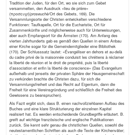
Tradition der Juden, für den Ort, wo sie sich zum Gebet
versammelten, den Ausdruck «lieu de prière»
(προσευχή/
proseuchè/
Ort des Gebets, 169). Die
Versammlungsorte der Christen entwickelten verschiedene
Funktionen: Taufkapelle, Ort für die Eucharistie, Ort für
Zusammenkünfte und möglicherweise auch für Unterweisungen,
aber auch Empfangsort für die Ärmsten (170). Am Anfang des
vierten Jahrhunderts gab es gemäß den Quellen in einem Anbau
einer Kirche sogar für die Gemeindemitglieder eine Bibliothek
(170). Der Schlusssatz lautet: «Évangéliser en dehors et au-delà
du cadre privé de la maisonnée conduisit les chrétiens à réclamer
la liberté de réunion et le droit de propriété, puis la liberté
d’association et enfin la liberté de conscience» (Das Evangelium
außerhalb und jenseits der privaten Sphäre der Hausgemeinschaft
zu verkünden brachte die Christen dazu, für sich die
Versammlungsfreiheit und das Recht auf Eigentum, dann die
Freiheit für eine Vereinsgründung und schließlich die Freiheit des
Gewissens zu beanspruchen).
Als Fazit ergibt sich, dass B. einen nachvollziehbaren Aufbau des
Buches und eine klare Strukturierung der einzelnen Kapitel
realisiert hat. Es werden entscheidende Grundbegriffe erläutert. B.
greift auf wichtige französische und englische Publikationen
zurück. Sie kennt sehr genau die christlichen Quellen, sowohl die
neutestamentlichen Schriften als auch die Texte der Kirchenväter;