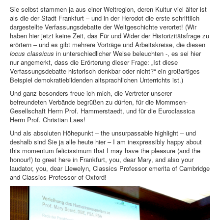
Sie selbst stammen ja aus einer Weltregion, deren Kultur viel älter ist
als die der Stadt Frankfurt – und in der Herodot die erste schriftlich
dargestellte Verfassungsdebatte der Weltgeschichte verortet! (Wir
haben hier jetzt keine Zeit, das Für und Wider der Historizitätsfrage zu
erörtern – und es gibt mehrere Vorträge und Arbeitskreise, die diesen
locus classicus
in unterschiedlicher Weise beleuchten -, es sei hier
nur angemerkt, dass die Erörterung dieser Frage: „Ist diese
Verfassungsdebatte historisch denkbar oder nicht?“ ein großartiges
Beispiel demokratiebildenden altsprachlichen Unterrichts ist.)
Und ganz besonders freue ich mich, die Vertreter unserer
befreundeten Verbände begrüßen zu dürfen, für die Mommsen-
Gesellschaft Herrn Prof. Hammerstaedt, und für die Euroclassica
Herrn Prof. Christian Laes!
Und als absoluten Höhepunkt – the unsurpassable highlight – und
deshalb sind Sie ja alle heute hier – I am inexpressibly happy about
this momentum felicissimum that I may have the pleasure (and the
honour!) to greet here in Frankfurt, you, dear Mary, and also your
laudator, you, dear Llewelyn, Classics Professor emerita of Cambridge
and Classics Professor of Oxford!