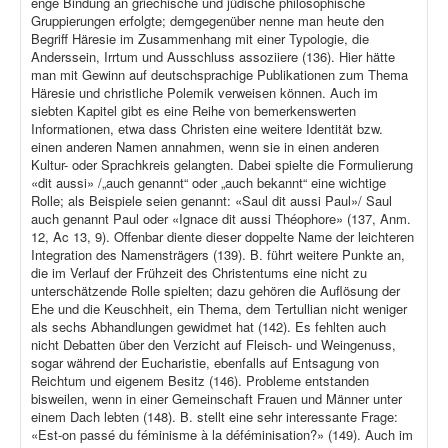
enge Bindung an griechische und jüdische philosophische
Gruppierungen erfolgte; demgegenüber nenne man heute den
Begriff Häresie im Zusammenhang mit einer Typologie, die
Anderssein, Irrtum und Ausschluss assoziiere (136). Hier hätte
man mit Gewinn auf deutschsprachige Publikationen zum Thema
Häresie und christliche Polemik verweisen können. Auch im
siebten Kapitel gibt es eine Reihe von bemerkenswerten
Informationen, etwa dass Christen eine weitere Identität bzw.
einen anderen Namen annahmen, wenn sie in einen anderen
Kultur- oder Sprachkreis gelangten. Dabei spielte die Formulierung
«dit aussi» /„auch genannt“ oder „auch bekannt“ eine wichtige
Rolle; als Beispiele seien genannt: «Saul dit aussi Paul»/ Saul
auch genannt Paul oder «Ignace dit aussi Théophore» (137, Anm.
12, Ac 13, 9). Offenbar diente dieser doppelte Name der leichteren
Integration des Namensträgers (139). B. führt weitere Punkte an,
die im Verlauf der Frühzeit des Christentums eine nicht zu
unterschätzende Rolle spielten; dazu gehören die Auflösung der
Ehe und die Keuschheit, ein Thema, dem Tertullian nicht weniger
als sechs Abhandlungen gewidmet hat (142). Es fehlten auch
nicht Debatten über den Verzicht auf Fleisch- und Weingenuss,
sogar während der Eucharistie, ebenfalls auf Entsagung von
Reichtum und eigenem Besitz (146). Probleme entstanden
bisweilen, wenn in einer Gemeinschaft Frauen und Männer unter
einem Dach lebten (148). B. stellt eine sehr interessante Frage:
«Est-on passé du féminisme à la déféminisation?» (149). Auch im