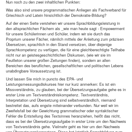
Nun noch zu den zwei inhaltlichen Punkten:
Was also sind unsere programmatischen Anliegen als Fachverband für
Griechisch und Latein hinsichtlich der Demokratie-Bildung?
Auf der einen Seite verstehen wir unsere Sprachbildungsleistung in
den altsprachlichen Fächern als _wie man heute sagt - Empowerment
für unsere Schülerinnen und Schüler, indem wir sie durch das
Proprium unserer Fächer, nämlich mittels der Anleitung zum präzisen
Übersetzen, sprachlich in den Stand versetzen, über diejenige
Sprachkompetenz zu verfügen, die für eine gleichberechtigte Teilhabe
nicht nur an geistesgeschichtlichen Diskursen, (wie wir sie im
Feuilleton unserer großen Zeitungen finden), sondern an allen
Bereichen des beruflichen, gesellschaftlichen und politischen Lebens
unabdingbare Voraussetzung ist.
Und lassen Sie mich in puncto des EPA- und
Leistungsmessungsdiskurses hier nur kurz anmerken: Es ist ein
Missverständnis, zu glauben, bei der Übersetzungsaufgabe gehe es in
erster Linie um Textverständniskompetenz. Textverständnis,
Interpretation und Übersetzung sind selbstverständlich, niemand
bestreitet das, aufs engste miteinander verbunden. Nur weil wir im
Zweifelsfall bei der Gewichtung grammatischer oder syntaktischer
Fehler die Entstellung des Textsinnes heranziehen, heißt das nicht,
dass es bei der Übersetzungsaufgabe in erster Linie um den Nachweis
von Textverständnis gehe. Vielmehr geht es hier um den Nachweis
von Übersetzungskompetenz. Diese hat letztlich Sprachbildung zum