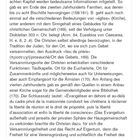
achten Kapitel werden bedeutsame Informationen mitgeteilt. So
gab es am Ende des zweiten Jahrhunderts Familien, aus denen
bis zu acht Bischöfe hervorgingen (158/161). B. geht auch noch
einmal auf die verschiedenen Bedeutungen von «église» (Kirche),
unter anderem mit dem Sinngehalt eines Gebäudes für die
christlichen Gemeinschaft (169), seit der Verfolgung unter
Diokletian 303 n. Chr. belegt (Anm. 64, Eusebios von Caesarea,
H. e. 8, 2 ,4). Die Christen selbst allerdings bevorzugten, in der
Tradition der Juden, für den Ort, wo sie sich zum Gebet
versammelten, den Ausdruck «lieu de prière»
(προσευχή/
proseuchè/
Ort des Gebets, 169). Die
Versammlungsorte der Christen entwickelten verschiedene
Funktionen: Taufkapelle, Ort für die Eucharistie, Ort für
Zusammenkünfte und möglicherweise auch für Unterweisungen,
aber auch Empfangsort für die Ärmsten (170). Am Anfang des
vierten Jahrhunderts gab es gemäß den Quellen in einem Anbau
einer Kirche sogar für die Gemeindemitglieder eine Bibliothek
(170). Der Schlusssatz lautet: «Évangéliser en dehors et au-delà
du cadre privé de la maisonnée conduisit les chrétiens à réclamer
la liberté de réunion et le droit de propriété, puis la liberté
d’association et enfin la liberté de conscience» (Das Evangelium
außerhalb und jenseits der privaten Sphäre der Hausgemeinschaft
zu verkünden brachte die Christen dazu, für sich die
Versammlungsfreiheit und das Recht auf Eigentum, dann die
Freiheit für eine Vereinsgründung und schließlich die Freiheit des