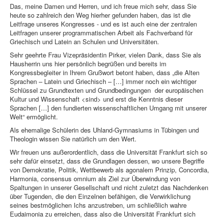
Das, meine Damen und Herren, und ich freue mich sehr, dass Sie
heute so zahlreich den Weg hierher gefunden haben, das ist die
Leitfrage unseres Kongresses - und es ist auch eine der zentralen
Leitfragen unserer programmatischen Arbeit als Fachverband für
Griechisch und Latein an Schulen und Universitäten.
Sehr geehrte Frau Vizepräsidentin Pirker, vielen Dank, dass Sie als
Hausherrin uns hier persönlich begrüßen und bereits im
Kongressbegleiter in Ihrem Grußwort betont haben, dass „die Alten
Sprachen – Latein und Griechisch – […] immer noch ein wichtiger
Schlüssel zu Grundtexten und Grundbedingungen der europäischen
Kultur und Wissenschaft <sind> und erst die Kenntnis dieser
Sprachen […] den fundierten wissenschaftlichen Umgang mit unserer
Welt“ ermöglicht.
Als ehemalige Schülerin des Uhland-Gymnasiums in Tübingen und
Theologin wissen Sie natürlich um den Wert.
Wir freuen uns außerordentlich, dass die Universität Frankfurt sich so
sehr dafür einsetzt, dass die Grundlagen dessen, wo unsere Begriffe
von Demokratie, Politik, Wettbewerb als agonalem Prinzip, Concordia,
Harmonia, consensus omnium als Ziel zur Überwindung von
Spaltungen in unserer Gesellschaft und nicht zuletzt das Nachdenken
über Tugenden, die den Einzelnen befähigen, die Verwirklichung
seines bestmöglichen Ichs anzustreben, um schließlich wahre
Eudaimonia zu erreichen, dass also die Universität Frankfurt sich