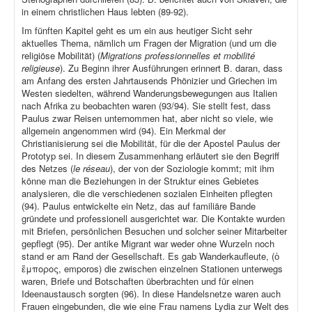
in einem christlichen Haus lebten (89-92).
Im fünften Kapitel geht es um ein aus heutiger Sicht sehr
aktuelles Thema, nämlich um Fragen der Migration (und um die
religiöse Mobilität) (
Migrations professionnelles et mobilité
religieuse
). Zu Beginn ihrer Ausführungen erinnert B. daran, dass
am Anfang des ersten Jahrtausends Phönizier und Griechen im
Westen siedelten, während Wanderungsbewegungen aus Italien
nach Afrika zu beobachten waren (93/94). Sie stellt fest, dass
Paulus zwar Reisen unternommen hat, aber nicht so viele, wie
allgemein angenommen wird (94). Ein Merkmal der
Christianisierung sei die Mobilität, für die der Apostel Paulus der
Prototyp sei. In diesem Zusammenhang erläutert sie den Begriff
des Netzes (
le réseau
), der von der Soziologie kommt; mit ihm
könne man die Beziehungen in der Struktur eines Gebietes
analysieren, die die verschiedenen sozialen Einheiten pflegten
(94). Paulus entwickelte ein Netz, das auf familiäre Bande
gründete und professionell ausgerichtet war. Die Kontakte wurden
mit Briefen, persönlichen Besuchen und solcher seiner Mitarbeiter
gepflegt (95). Der antike Migrant war weder ohne Wurzeln noch
stand er am Rand der Gesellschaft. Es gab Wanderkaufleute, (ὁ
ἔμπορος, emporos) die zwischen einzelnen Stationen unterwegs
waren, Briefe und Botschaften überbrachten und für einen
Ideenaustausch sorgten (96). In diese Handelsnetze waren auch
Frauen eingebunden, die wie eine Frau namens Lydia zur Welt des