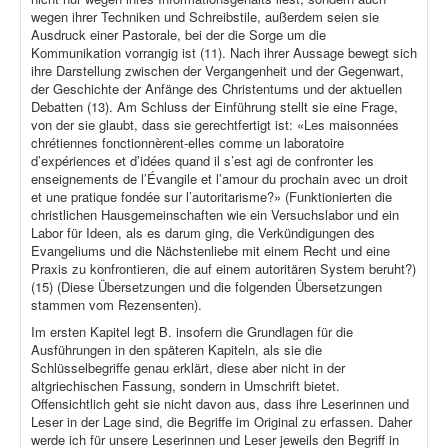
wegen ihrer Techniken und Schreibstile, außerdem seien sie
Ausdruck einer Pastorale, bei der die Sorge um die
Kommunikation vorrangig ist (11). Nach ihrer Aussage bewegt sich
ihre Darstellung zwischen der Vergangenheit und der Gegenwart,
der Geschichte der Anfänge des Christentums und der aktuellen
Debatten (13). Am Schluss der Einführung stellt sie eine Frage,
von der sie glaubt, dass sie gerechtfertigt ist: «Les maisonnées
chrétiennes fonctionnèrent-elles comme un laboratoire
d’expériences et d’idées quand il s’est agi de confronter les
enseignements de l’Évangile et l’amour du prochain avec un droit
et une pratique fondée sur l’autoritarisme?» (Funktionierten die
christlichen Hausgemeinschaften wie ein Versuchslabor und ein
Labor für Ideen, als es darum ging, die Verkündigungen des
Evangeliums und die Nächstenliebe mit einem Recht und eine
Praxis zu konfrontieren, die auf einem autoritären System beruht?)
(15) (Diese Übersetzungen und die folgenden Übersetzungen
stammen vom Rezensenten).
Im ersten Kapitel legt B. insofern die Grundlagen für die
Ausführungen in den späteren Kapiteln, als sie die
Schlüsselbegriffe genau erklärt, diese aber nicht in der
altgriechischen Fassung, sondern in Umschrift bietet.
Offensichtlich geht sie nicht davon aus, dass ihre Leserinnen und
Leser in der Lage sind, die Begriffe im Original zu erfassen. Daher
werde ich für unsere Leserinnen und Leser jeweils den Begriff in