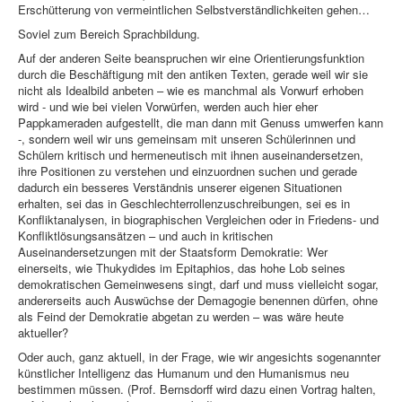
Erschütterung von vermeintlichen Selbstverständlichkeiten gehen…
Soviel zum Bereich Sprachbildung.
Auf der anderen Seite beanspruchen wir eine Orientierungsfunktion
durch die Beschäftigung mit den antiken Texten, gerade weil wir sie
nicht als Idealbild anbeten – wie es manchmal als Vorwurf erhoben
wird - und wie bei vielen Vorwürfen, werden auch hier eher
Pappkameraden aufgestellt, die man dann mit Genuss umwerfen kann
-, sondern weil wir uns gemeinsam mit unseren Schülerinnen und
Schülern kritisch und hermeneutisch mit ihnen auseinandersetzen,
ihre Positionen zu verstehen und einzuordnen suchen und gerade
dadurch ein besseres Verständnis unserer eigenen Situationen
erhalten, sei das in Geschlechterrollenzuschreibungen, sei es in
Konfliktanalysen, in biographischen Vergleichen oder in Friedens- und
Konfliktlösungsansätzen – und auch in kritischen
Auseinandersetzungen mit der Staatsform Demokratie: Wer
einerseits, wie Thukydides im Epitaphios, das hohe Lob seines
demokratischen Gemeinwesens singt, darf und muss vielleicht sogar,
andererseits auch Auswüchse der Demagogie benennen dürfen, ohne
als Feind der Demokratie abgetan zu werden – was wäre heute
aktueller?
Oder auch, ganz aktuell, in der Frage, wie wir angesichts sogenannter
künstlicher Intelligenz das Humanum und den Humanismus neu
bestimmen müssen. (Prof. Bernsdorff wird dazu einen Vortrag halten,