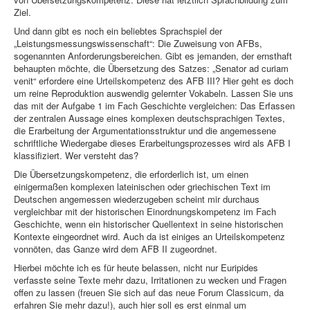
Ziel.
Und dann gibt es noch ein beliebtes Sprachspiel der
„Leistungsmessungswissenschaft“: Die Zuweisung von AFBs,
sogenannten Anforderungsbereichen. Gibt es jemanden, der ernsthaft
behaupten möchte, die Übersetzung des Satzes: „Senator ad curiam
venit“ erfordere eine Urteilskompetenz des AFB III? Hier geht es doch
um reine Reproduktion auswendig gelernter Vokabeln. Lassen Sie uns
das mit der Aufgabe 1 im Fach Geschichte vergleichen: Das Erfassen
der zentralen Aussage eines komplexen deutschsprachigen Textes,
die Erarbeitung der Argumentationsstruktur und die angemessene
schriftliche Wiedergabe dieses Erarbeitungsprozesses wird als AFB I
klassifiziert. Wer versteht das?
Die Übersetzungskompetenz, die erforderlich ist, um einen
einigermaßen komplexen lateinischen oder griechischen Text im
Deutschen angemessen wiederzugeben scheint mir durchaus
vergleichbar mit der historischen Einordnungskompetenz im Fach
Geschichte, wenn ein historischer Quellentext in seine historischen
Kontexte eingeordnet wird. Auch da ist einiges an Urteilskompetenz
vonnöten, das Ganze wird dem AFB II zugeordnet.
Hierbei möchte ich es für heute belassen, nicht nur Euripides
verfasste seine Texte mehr dazu, Irritationen zu wecken und Fragen
offen zu lassen (freuen Sie sich auf das neue Forum Classicum, da
erfahren Sie mehr dazu!), auch hier soll es erst einmal um