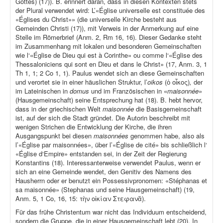
Gottes) (17)). B. erinnert daran, dass in diesen Kontexten stets
der Plural verwendet wird: L’«Église universelle est constituée des
«Églises du Christ»» (die universelle Kirche besteht aus
Gemeinden Christi (17)), mit Verweis in der Anmerkung auf eine
Stelle im Römerbrief (Anm. 2, Rm 16, 16). Dieser Gedanke steht
im Zusammenhang mit lokalen und besonderen Gemeinschaften
wie l‘«Église de Dieu qui est à Corinthe» ou comme l‘«Église des
Thessaloniciens qui sont en Dieu et dans le Christ» (17, Anm. 3, 1
Th 1, 1; 2 Co 1, 1). Paulus wendet sich an diese Gemeinschaften
und verortet sie in einer häuslichen Struktur, l’
oikos
(ὁ οἶκος)
,
der
im Lateinischen in
domus
und im Französischen in «
maisonnée
»
(Hausgemeinschaft) seine Entsprechung hat (18). B. hebt hervor,
dass in der griechischen Welt
maisonnée
die Basisgemeinschaft
ist, auf der sich die Stadt gründet. Die Autorin beschreibt mit
wenigen Strichen die Entwicklung der Kirche, die ihren
Ausgangspunkt bei diesen
maisonnées
genommen habe, also als
l’«Église par maisonnées», über l’«Église de cité» bis schließlich l‘
«Église d‘Empire» entstanden sei, in der Zeit der Regierung
Konstantins (18). Interessanterweise verwendet Paulus, wenn er
sich an eine Gemeinde wendet, den Genitiv des Namens des
Hausherrn oder er benutzt ein Possessivpronomen: «Stéphanas et
sa maisonnée» (Stephanas und seine Hausgemeinschaft) (19,
Anm. 5, 1 Co, 16, 15: τὴν οἰκίαν Στεφανᾶ).
Für das frühe Christentum war nicht das Individuum entscheidend,
sondern die Gruppe, die in einer Hausgemeinschaft lebt (20). In