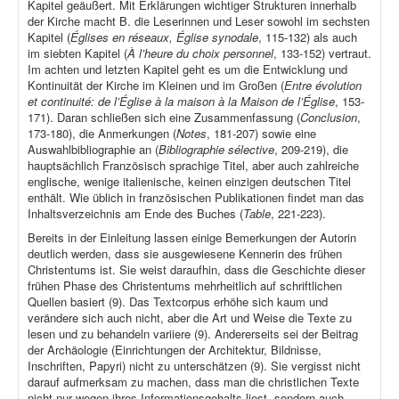
Kapitel geäußert. Mit Erklärungen wichtiger Strukturen innerhalb
der Kirche macht B. die Leserinnen und Leser sowohl im sechsten
Kapitel (
Églises en réseaux, Église synodale
, 115-132) als auch
im siebten Kapitel (
À l’heure du choix personnel
, 133-152) vertraut.
Im achten und letzten Kapitel geht es um die Entwicklung und
Kontinuität der Kirche im Kleinen und im Großen (
Entre évolution
et continuité: de l’Église à la maison à la Maison de l’Église
, 153-
171). Daran schließen sich eine Zusammenfassung (
Conclusion
,
173-180), die Anmerkungen (
Notes
, 181-207) sowie eine
Auswahlbibliographie an (
Bibliographie sélective
, 209-219), die
hauptsächlich Französisch sprachige Titel, aber auch zahlreiche
englische, wenige italienische, keinen einzigen deutschen Titel
enthält. Wie üblich in französischen Publikationen findet man das
Inhaltsverzeichnis am Ende des Buches (
Table
, 221-223).
Bereits in der Einleitung lassen einige Bemerkungen der Autorin
deutlich werden, dass sie ausgewiesene Kennerin des frühen
Christentums ist. Sie weist daraufhin, dass die Geschichte dieser
frühen Phase des Christentums mehrheitlich auf schriftlichen
Quellen basiert (9). Das Textcorpus erhöhe sich kaum und
verändere sich auch nicht, aber die Art und Weise die Texte zu
lesen und zu behandeln variiere (9). Andererseits sei der Beitrag
der Archäologie (Einrichtungen der Architektur, Bildnisse,
Inschriften, Papyri) nicht zu unterschätzen (9). Sie vergisst nicht
darauf aufmerksam zu machen, dass man die christlichen Texte
nicht nur wegen ihres Informationsgehalts liest, sondern auch