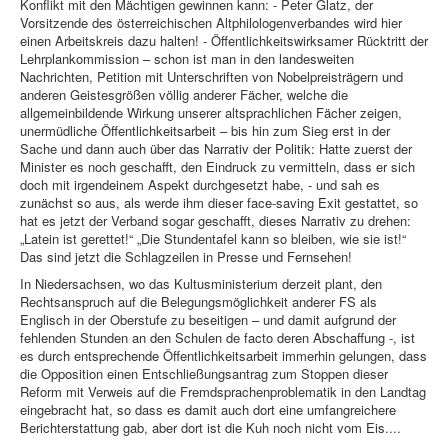
Konflikt mit den Mächtigen gewinnen kann: - Peter Glatz, der
Vorsitzende des österreichischen Altphilologenverbandes wird hier
einen Arbeitskreis dazu halten! - Öffentlichkeitswirksamer Rücktritt der
Lehrplankommission – schon ist man in den landesweiten
Nachrichten, Petition mit Unterschriften von Nobelpreisträgern und
anderen Geistesgrößen völlig anderer Fächer, welche die
allgemeinbildende Wirkung unserer altsprachlichen Fächer zeigen,
unermüdliche Öffentlichkeitsarbeit – bis hin zum Sieg erst in der
Sache und dann auch über das Narrativ der Politik: Hatte zuerst der
Minister es noch geschafft, den Eindruck zu vermitteln, dass er sich
doch mit irgendeinem Aspekt durchgesetzt habe, - und sah es
zunächst so aus, als werde ihm dieser face-saving Exit gestattet, so
hat es jetzt der Verband sogar geschafft, dieses Narrativ zu drehen:
„Latein ist gerettet!“ „Die Stundentafel kann so bleiben, wie sie ist!“
Das sind jetzt die Schlagzeilen in Presse und Fernsehen!
In Niedersachsen, wo das Kultusministerium derzeit plant, den
Rechtsanspruch auf die Belegungsmöglichkeit anderer FS als
Englisch in der Oberstufe zu beseitigen – und damit aufgrund der
fehlenden Stunden an den Schulen de facto deren Abschaffung -, ist
es durch entsprechende Öffentlichkeitsarbeit immerhin gelungen, dass
die Opposition einen Entschließungsantrag zum Stoppen dieser
Reform mit Verweis auf die Fremdsprachenproblematik in den Landtag
eingebracht hat, so dass es damit auch dort eine umfangreichere
Berichterstattung gab, aber dort ist die Kuh noch nicht vom Eis....