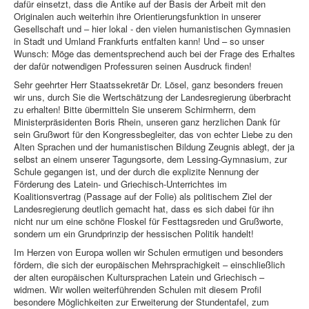
dafür einsetzt, dass die Antike auf der Basis der Arbeit mit den
Originalen auch weiterhin ihre Orientierungsfunktion in unserer
Gesellschaft und – hier lokal - den vielen humanistischen Gymnasien
in Stadt und Umland Frankfurts entfalten kann! Und – so unser
Wunsch: Möge das dementsprechend auch bei der Frage des Erhaltes
der dafür notwendigen Professuren seinen Ausdruck finden!
Sehr geehrter Herr Staatssekretär Dr. Lösel, ganz besonders freuen
wir uns, durch Sie die Wertschätzung der Landesregierung überbracht
zu erhalten! Bitte übermitteln Sie unserem Schirmherrn, dem
Ministerpräsidenten Boris Rhein, unseren ganz herzlichen Dank für
sein Grußwort für den Kongressbegleiter, das von echter Liebe zu den
Alten Sprachen und der humanistischen Bildung Zeugnis ablegt, der ja
selbst an einem unserer Tagungsorte, dem Lessing-Gymnasium, zur
Schule gegangen ist, und der durch die explizite Nennung der
Förderung des Latein- und Griechisch-Unterrichtes im
Koalitionsvertrag (Passage auf der Folie) als politischem Ziel der
Landesregierung deutlich gemacht hat, dass es sich dabei für ihn
nicht nur um eine schöne Floskel für Festtagsreden und Grußworte,
sondern um ein Grundprinzip der hessischen Politik handelt!
Im Herzen von Europa wollen wir Schulen ermutigen und besonders
fördern, die sich der europäischen Mehrsprachigkeit – einschließlich
der alten europäischen Kultursprachen Latein und Griechisch –
widmen. Wir wollen weiterführenden Schulen mit diesem Profil
besondere Möglichkeiten zur Erweiterung der Stundentafel, zum