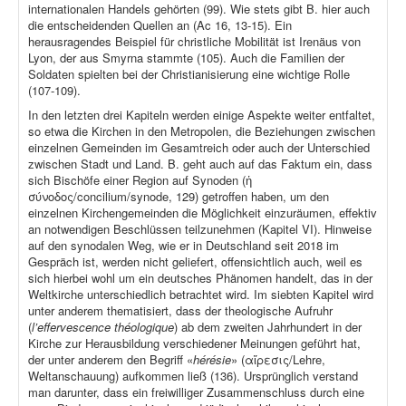
internationalen Handels gehörten (99). Wie stets gibt B. hier auch
die entscheidenden Quellen an (Ac 16, 13-15). Ein
herausragendes Beispiel für christliche Mobilität ist Irenäus von
Lyon, der aus Smyrna stammte (105). Auch die Familien der
Soldaten spielten bei der Christianisierung eine wichtige Rolle
(107-109).
In den letzten drei Kapiteln werden einige Aspekte weiter entfaltet,
so etwa die Kirchen in den Metropolen, die Beziehungen zwischen
einzelnen Gemeinden im Gesamtreich oder auch der Unterschied
zwischen Stadt und Land. B. geht auch auf das Faktum ein, dass
sich Bischöfe einer Region auf Synoden (ἡ
σύνοδος/concilium/synode, 129) getroffen haben, um den
einzelnen Kirchengemeinden die Möglichkeit einzuräumen, effektiv
an notwendigen Beschlüssen teilzunehmen (Kapitel VI). Hinweise
auf den synodalen Weg, wie er in Deutschland seit 2018 im
Gespräch ist, werden nicht geliefert, offensichtlich auch, weil es
sich hierbei wohl um ein deutsches Phänomen handelt, das in der
Weltkirche unterschiedlich betrachtet wird. Im siebten Kapitel wird
unter anderem thematisiert, dass der theologische Aufruhr
(
l’effervescence théologique
) ab dem zweiten Jahrhundert in der
Kirche zur Herausbildung verschiedener Meinungen geführt hat,
der unter anderem den Begriff «
hérésie
» (αἵρεσις/Lehre,
Weltanschauung) aufkommen ließ (136). Ursprünglich verstand
man darunter, dass ein freiwilliger Zusammenschluss durch eine