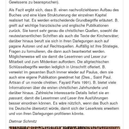
Gewissens zu beanspruchen).
Als Fazit ergibt sich, dass B. einen nachvollziehbaren Aufbau des
Buches und eine klare Strukturierung der einzelnen Kapitel
realisiert hat. Es werden entscheidende Grundbegriffe erläutert. B.
greift auf wichtige französische und englische Publikationen
zurück. Sie kennt sehr genau die christlichen Quellen, sowohl die
neutestamentlichen Schriften als auch die Texte der Kirchenväter;
darüber hinaus beruft sie sich in ihren Darlegungen auch auf
pagane Autoren und auf Rechtsquellen. Auffällig ist ihre Strategie,
Fragen zu formulieren, die dann auch beantwortet werden.
Möglicherweise will sie damit die Leserinnen und Leser zur
Mitarbeit und zum Mitdenken auffordern. Die altgriechischen
Schlüsselbegriffe werden lediglich in Umschrift offeriert. B.
verweist im gesamten Buch immer wieder auf Paulus, dem sie
auch eine eigene Publikation gewidmet hat (Dies., Saint Paul.
Artisan d’ un monde chrétien. Fayard Paris 1991). B. bietet viele
Informationen über die ersten christlichen Jahrhunderte und
darüber hinaus. Zahlreiche interessante Details liefert sie
en
passant
, damit die Leserinnen und Leser ihre Ausführungen
besser einordnen können. Es wäre nützlich, wenn das Buch auch
ins Deutsche übersetzt würde, damit sich der Leserkreis erweitern
und von ihren Darlegungen profitieren könnte.
Dietmar Schmitz