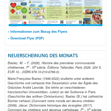
» Informationen zum Bezug des Flyers
» Download Flyer (PDF)
NEUERSCHEINUNG DES MONATS
Baslez, M. – F. (2026), Histoire des premières communautés
er
e
chrétiennes. I
- III
siècle. Éditions Tallandier, Paris 2026. 224 S.
EUR 10,- (ISBN 979-10-210-6766-0).
Marie-Françoise Baslez (1946-2022) studierte unter anderem
Geschichte und verfasste ihre Dissertation unter der Ägide des
Gräzisten André Laronde. Sie lehrte an verschiedenen
französischen Universitäten, zuletzt an der Sorbonne in Paris
(Geschichte des antiken Christentums). Baslez (B.) hat zahlreiche
Bücher verfasst (
Comment notre monde est devenu chrétien
(2008), Jésus: Dictionnaire historique des évangiles (2017),
er
e
Comment les chrétiens sont devenus catholiques: I
– V
siècles