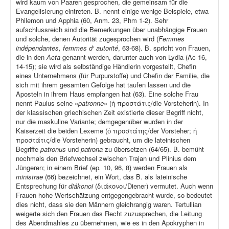
wird kaum von Paaren gesprochen, die gemeinsam für die
Evangelisierung eintreten. B. nennt einige wenige Beispiele, etwa
Philemon und Apphia (60, Anm. 23, Phm 1-2). Sehr
aufschlussreich sind die Bemerkungen über unabhängige Frauen
und solche, denen Autorität zugesprochen wird (
Femmes
indépendantes, femmes d‘ autorité
, 63-68). B. spricht von Frauen,
die in den
Acta
genannt werden, darunter auch von Lydia (Ac 16,
14-15); sie wird als selbständige Händlerin vorgestellt, Chefin
eines Unternehmens (für Purpurstoffe) und Chefin der Familie, die
sich mit ihrem gesamten Gefolge hat taufen lassen und die
Aposteln in ihrem Haus empfangen hat (63). Eine solche Frau
nennt Paulus seine «
patronne
» (ἡ προστάτις/die Vorsteherin). In
der klassischen griechischen Zeit existierte dieser Begriff nicht,
nur die maskuline Variante; demgegenüber wurden in der
Kaiserzeit die beiden Lexeme (ὁ προστάτης/der Vorsteher; ἡ
προστάτις/die Vorsteherin) gebraucht, um die lateinischen
Begriffe
patronus
und
patrona
zu übersetzen (64/65). B. bemüht
nochmals den Briefwechsel zwischen Trajan und Plinius dem
Jüngeren; in einem Brief (ep
.
10, 96, 8) werden Frauen als
ministrae
(66) bezeichnet, ein Wort, das B. als lateinische
Entsprechung für
diákonoi
(διάκονοι/Diener) vermutet. Auch wenn
Frauen hohe Wertschätzung entgegengebracht wurde, so bedeutet
dies nicht, dass sie den Männern gleichrangig waren. Tertullian
weigerte sich den Frauen das Recht zuzusprechen, die Leitung
des Abendmahles zu übernehmen, wie es in den Apokryphen in