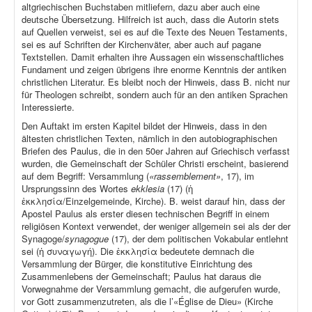
altgriechischen Buchstaben mitliefern, dazu aber auch eine
deutsche Übersetzung. Hilfreich ist auch, dass die Autorin stets
auf Quellen verweist, sei es auf die Texte des Neuen Testaments,
sei es auf Schriften der Kirchenväter, aber auch auf pagane
Textstellen. Damit erhalten ihre Aussagen ein wissenschaftliches
Fundament und zeigen übrigens ihre enorme Kenntnis der antiken
christlichen Literatur. Es bleibt noch der Hinweis, dass B. nicht nur
für Theologen schreibt, sondern auch für an den antiken Sprachen
Interessierte.
Den Auftakt im ersten Kapitel bildet der Hinweis, dass in den
ältesten christlichen Texten, nämlich in den autobiographischen
Briefen des Paulus, die in den 50er Jahren auf Griechisch verfasst
wurden, die Gemeinschaft der Schüler Christi erscheint, basierend
auf dem Begriff: Versammlung (
«rassemblement»
, 17), im
Ursprungssinn des Wortes
ekklesia
(17) (ἡ
ἐκκλησία/Einzelgemeinde, Kirche). B. weist darauf hin, dass der
Apostel Paulus als erster diesen technischen Begriff in einem
religiösen Kontext verwendet, der weniger allgemein sei als der der
Synagoge/
synagogue
(17), der dem politischen Vokabular entlehnt
sei (ἡ συναγωγή). Die ἐκκλησία bedeutete demnach die
Versammlung der Bürger, die konstitutive Einrichtung des
Zusammenlebens der Gemeinschaft; Paulus hat daraus die
Vorwegnahme der Versammlung gemacht, die aufgerufen wurde,
vor Gott zusammenzutreten, als die l’«Église de Dieu» (Kirche