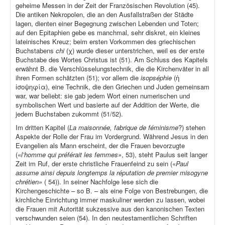
geheime Messen in der Zeit der Französischen Revolution (45).
Die antiken Nekropolen, die an den Ausfallstraßen der Städte
lagen, dienten einer Begegnung zwischen Lebenden und Toten;
auf den Epitaphien gebe es manchmal, sehr diskret, ein kleines
lateinisches Kreuz; beim ersten Vorkommen des griechischen
Buchstabens
chi
(χ) wurde dieser unterstrichen, weil es der erste
Buchstabe des Wortes Christus ist (51). Am Schluss des Kapitels
erwähnt B. die Verschlüsselungstechnik, die die Kirchenväter in all
ihren Formen schätzten (51); vor allem die
isopséphie
(ἡ
ἰσοψηφία), eine Technik, die den Griechen und Juden gemeinsam
war, war beliebt: sie gab jedem Wort einen numerischen und
symbolischen Wert und basierte auf der Addition der Werte, die
jedem Buchstaben zukommt (51/52).
Im dritten Kapitel (
La maisonnée, fabrique de féminisme
?) stehen
Aspekte der Rolle der Frau im Vordergrund. Während Jesus in den
Evangelien als Mann erscheint, der die Frauen bevorzugte
(«
l’homme qui préférait les femmes»
, 53), steht Paulus seit langer
Zeit im Ruf, der erste christliche Frauenfeind zu sein («
Paul
assume ainsi depuis longtemps la réputation de premier misogyne
chrétien»
( 54)). In seiner Nachfolge lese sich die
Kirchengeschichte – so B. – als eine Folge von Bestrebungen, die
kirchliche Einrichtung immer maskuliner werden zu lassen, wobei
die Frauen mit Autorität sukzessive aus den kanonischen Texten
verschwunden seien (54). In den neutestamentlichen Schriften