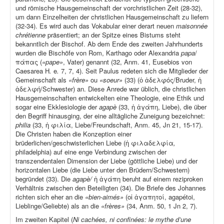
und römische Hausgemeinschaft der vorchristlichen Zeit (28-32),
um dann Einzelheiten der christlichen Hausgemeinschaft zu liefern
(32-34). Es wird auch das Vokabular einer derart neuen
maisonnée
chrétienne
präsentiert; an der Spitze eines Bistums steht
bekanntlich der Bischof. Ab dem Ende des zweiten Jahrhunderts
wurden die Bischöfe von Rom, Karthago oder Alexandria
papa
/
πάπας (
«pape»
, Vater) genannt (32, Anm. 41, Eusebios von
Caesarea H
.
e
.
7, 7, 4). Seit Paulus redeten sich die Mitglieder der
Gemeinschaft als
«frère»
ou
«soeur»
(33) (ὁ ἀδελφός/Bruder, ἡ
ἀδελφή/Schwester) an. Diese Anrede war üblich, die christlichen
Hausgemeinschaften entwickelten eine Theologie, eine Ethik und
sogar eine Ekklesiologie der
agapè
(33, ἡ ἀγάπη, Liebe), die über
den Begriff hinausging, der eine alltägliche Zuneigung bezeichnet:
philia
(33, ἡ φιλία, Liebe/Freundschaft, Anm. 45, Jn 21, 15-17).
Die Christen haben die Konzeption einer
brüderlichen/geschwisterlichen Liebe (ἡ φιλαδελφία
,
philadelphia) auf eine enge Verbindung zwischen der
transzendentalen Dimension der Liebe (göttliche Liebe) und der
horizontalen Liebe (die Liebe unter den Brüdern/Schwestern)
begründet (33). Die
agapè/
ἡ ἀγάπη beruht auf einem reziproken
Verhältnis zwischen den Beteiligten (34). Die Briefe des Johannes
richten sich eher an die
«bien-aimés»
(οἱ ἀγαπητοί, agapétoi,
Lieblinge/Geliebte) als an die
«frères»
(34, Anm. 50, 1 Jn 2, 7).
Im zweiten Kapitel (
Ni cachées, ni confinées: le mythe d’une