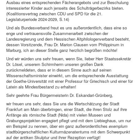
Ausbau eines entsprechenden Fächerangebots und zur Beschulung
interessierter Kinder auch jenseits des Schulträgerbezirks bieten.
(Koalitionsvertrag zwischen CDU und SPD für die 21.
Legislaturperiode 2024-2029, S.14)
Und als Bundesverband freut es uns außerordentlich, dass eine so
enge und vertrauensvolle Zusammenarbeit zwischen der
Landesregierung und dem Hessischen Altphilologenverband besteht,
dessen Vorsitzende, Frau Dr. Marion Clausen vom Philippinum in
Marburg, ich an dieser Stelle ganz herzlich begrüßen möchte!
Und wir würden uns sehr freuen, wenn Sie, lieber Herr Staatssekretär
Dr. Lösel, unserem Schirmherrn unseren großen Dank
zurückmeldeten, dass er in diesem Sinne auch auf seinen
Wissenschaftsminister einwirkt, um die entsprechende Ausstattung
der Goethe-Universität mit einer Professur für Griechisch und einer für
Latein als Mindestbestand zu erhalten!
Sehr geehrte Frau Bürgermeisterin Dr. Eskandari-Grünberg,
wir freuen uns sehr, dass Sie uns die Wertschätzung der Stadt
Frankfurt am Main überbringen, einer Stadt, die ihren Stolz auf ihre
Anfänge als römische Stadt (Nida) mit vielen Museen und
Grabungsprojekten engagiert pflegt und mit dem Liebieghaus, um nur
ein Beispiel zu nennen, über ein ganz außerordentliches
exemplum
stadtbürgerschaftlichen Kulturmäzenatentums mit dem Schwerpunkt
auf der antiken Skulptur und ihrer Rezeption verfügt!