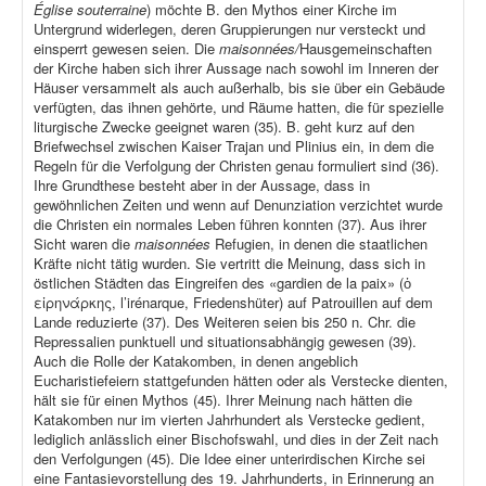
Église souterraine
) möchte B. den Mythos einer Kirche im
Untergrund widerlegen, deren Gruppierungen nur versteckt und
einsperrt gewesen seien. Die
maisonnées/
Hausgemeinschaften
der Kirche haben sich ihrer Aussage nach sowohl im Inneren der
Häuser versammelt als auch außerhalb, bis sie über ein Gebäude
verfügten, das ihnen gehörte, und Räume hatten, die für spezielle
liturgische Zwecke geeignet waren (35). B. geht kurz auf den
Briefwechsel zwischen Kaiser Trajan und Plinius ein, in dem die
Regeln für die Verfolgung der Christen genau formuliert sind (36).
Ihre Grundthese besteht aber in der Aussage, dass in
gewöhnlichen Zeiten und wenn auf Denunziation verzichtet wurde
die Christen ein normales Leben führen konnten (37). Aus ihrer
Sicht waren die
maisonnées
Refugien, in denen die staatlichen
Kräfte nicht tätig wurden. Sie vertritt die Meinung, dass sich in
östlichen Städten das Eingreifen des «gardien de la paix» (ὁ
εἰρηνάρκης, l’irénarque, Friedenshüter) auf Patrouillen auf dem
Lande reduzierte (37). Des Weiteren seien bis 250 n. Chr. die
Repressalien punktuell und situationsabhängig gewesen (39).
Auch die Rolle der Katakomben, in denen angeblich
Eucharistiefeiern stattgefunden hätten oder als Verstecke dienten,
hält sie für einen Mythos (45). Ihrer Meinung nach hätten die
Katakomben nur im vierten Jahrhundert als Verstecke gedient,
lediglich anlässlich einer Bischofswahl, und dies in der Zeit nach
den Verfolgungen (45). Die Idee einer unterirdischen Kirche sei
eine Fantasievorstellung des 19. Jahrhunderts, in Erinnerung an