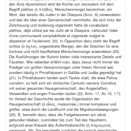
den
Acta Apostolorum
wird die Kirche von Jerusalem mit dem
Begriff
pléthos
(ὁ πλῆθος, Menschenmenge) bezeichnet, ein
Wort, das bereits die Juden in der Diaspora (Anm. 9) verwendeten
und das die Idee einer Gemeinschaft vermittelte, die sich trotz der
Zerstreuung und Isolierung organisiert hatte (
le vocabulaire
pléthos, déjà utilisé par les Juifs de la Diaspora, véhiculait l’idée
d’une communauté comptabilisée et organisée malgré la
dispersion et l’isolement,
20). In Opposition dazu steht der Begriff
ochlos
(ὁ ὄχλος, ungeordnete Menge), den die Griechen für eine
konfuse und nicht bezifferbare Menschenmenge anwendeten (20).
Die Ausführungen der Autorin bieten viele interessante Details und
Facetten. Wie nebenbei erfährt man, dass Jesus nicht immer der
Prediger vor großen Versammlungen unter freiem Himmel war,
sondern häufig in Privathäusern in Galiläa und Judäa gepredigt hat
(21). In Privathäusern fanden auch Taufen statt, die etwa Petrus
vornahm; so ließ sich ein römischer Centurio namens Cornelius
mit seiner gesamten Hausgemeinschaft, den Angestellten,
Verwandten und engen Freunden taufen (22, Anm. 17, Ac 10, 1-7).
Im Verlauf der Geschichte wurde die Organisation der
Hausgemeinschaft (ὁ οἶκος, maisonnée,) immer komplexer und
größer, etwa durch die Landflucht und die Migrationsbewegungen
(25). B. bemerkt dazu, dass die Freigelassenen am
oikos
gebunden blieben, zumindest bis zum Tod des Hausherrn,
aufgrund einer Klausel des Aufenthaltsrechts (ἡ παραμονή,
paramonè
,
25). Sie beschreibt zunächst die typisch griechische