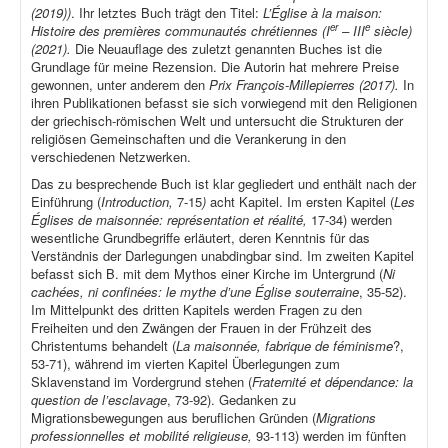
(2019))
. Ihr letztes Buch trägt den Titel:
L’Église à la maison:
er
e
Histoire des premières communautés chrétiennes (I
– III
siècle)
(2021).
Die Neuauflage des zuletzt genannten Buches ist die
Grundlage für meine Rezension. Die Autorin hat mehrere Preise
gewonnen, unter anderem den
Prix François-Millepierres (2017).
In
ihren Publikationen befasst sie sich vorwiegend mit den Religionen
der griechisch-römischen Welt und untersucht die Strukturen der
religiösen Gemeinschaften und die Verankerung in den
verschiedenen Netzwerken.
Das zu besprechende Buch ist klar gegliedert und enthält nach der
Einführung (
Introduction,
7-15
)
acht Kapitel. Im ersten Kapitel (
Les
Églises de maisonnée: représentation et réalité,
17-34) werden
wesentliche Grundbegriffe erläutert, deren Kenntnis für das
Verständnis der Darlegungen unabdingbar sind. Im zweiten Kapitel
befasst sich B. mit dem Mythos einer Kirche im Untergrund (
Ni
cachées, ni confinées: le mythe d’une Église souterraine
, 35-52).
Im Mittelpunkt des dritten Kapitels werden Fragen zu den
Freiheiten und den Zwängen der Frauen in der Frühzeit des
Christentums behandelt (
La maisonnée, fabrique de féminisme
?,
53-71), während im vierten Kapitel Überlegungen zum
Sklavenstand im Vordergrund stehen (
Fraternité et dépendance: la
question de l’esclavage
, 73-92). Gedanken zu
Migrationsbewegungen aus beruflichen Gründen (
Migrations
professionnelles et mobilité religieuse,
93-113) werden im fünften