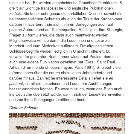
realisiert hat. Es werden entscheidende Grundbegriffe erläutert. B.
greift auf wichtige französische und englische Publikationen
zurück. Sie kennt sehr genau die christlichen Quellen, sowohl die
neutestamentlichen Schriften als auch die Texte der Kirchenväter;
darüber hinaus beruft sie sich in ihren Darlegungen auch auf
pagane Autoren und auf Rechtsquellen. Auffällig ist ihre Strategie,
Fragen zu formulieren, die dann auch beantwortet werden.
Möglicherweise will sie damit die Leserinnen und Leser zur
Mitarbeit und zum Mitdenken auffordern. Die altgriechischen
Schlüsselbegriffe werden lediglich in Umschrift offeriert. B.
verweist im gesamten Buch immer wieder auf Paulus, dem sie
auch eine eigene Publikation gewidmet hat (Dies., Saint Paul.
Artisan d’ un monde chrétien. Fayard Paris 1991). B. bietet viele
Informationen über die ersten christlichen Jahrhunderte und
darüber hinaus. Zahlreiche interessante Details liefert sie
en
passant
, damit die Leserinnen und Leser ihre Ausführungen
besser einordnen können. Es wäre nützlich, wenn das Buch auch
ins Deutsche übersetzt würde, damit sich der Leserkreis erweitern
und von ihren Darlegungen profitieren könnte.
Dietmar Schmitz