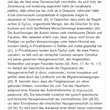
und das die Idee einer Gemeinschaft vermittelte, die sich trotz der
Zerstreuung und Isolierung organisiert hatte (
le vocabulaire
pléthos, déjà utilisé par les Juifs de la Diaspora, véhiculait l’idée
d’une communauté comptabilisée et organisée malgré la
dispersion et l’isolement,
20). In Opposition dazu steht der Begriff
ochlos
(ὁ ὄχλος, ungeordnete Menge), den die Griechen für eine
konfuse und nicht bezifferbare Menschenmenge anwendeten (20).
Die Ausführungen der Autorin bieten viele interessante Details und
Facetten. Wie nebenbei erfährt man, dass Jesus nicht immer der
Prediger vor großen Versammlungen unter freiem Himmel war,
sondern häufig in Privathäusern in Galiläa und Judäa gepredigt hat
(21). In Privathäusern fanden auch Taufen statt, die etwa Petrus
vornahm; so ließ sich ein römischer Centurio namens Cornelius
mit seiner gesamten Hausgemeinschaft, den Angestellten,
Verwandten und engen Freunden taufen (22, Anm. 17, Ac 10, 1-7).
Im Verlauf der Geschichte wurde die Organisation der
Hausgemeinschaft (ὁ οἶκος, maisonnée,) immer komplexer und
größer, etwa durch die Landflucht und die Migrationsbewegungen
(25). B. bemerkt dazu, dass die Freigelassenen am
oikos
gebunden blieben, zumindest bis zum Tod des Hausherrn,
aufgrund einer Klausel des Aufenthaltsrechts (ἡ παραμονή,
paramonè
,
25). Sie beschreibt zunächst die typisch griechische
und römische Hausgemeinschaft der vorchristlichen Zeit (28-32),
um dann Einzelheiten der christlichen Hausgemeinschaft zu liefern
(32-34). Es wird auch das Vokabular einer derart neuen
maisonnée