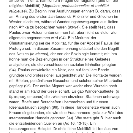
aktuelles Thema, nämlich um Fragen der Migration (und um die
religiöse Mobilität) (
Migrations professionnelles et mobilité
religieuse
). Zu Beginn ihrer Ausführungen erinnert B. daran, dass
am Anfang des ersten Jahrtausends Phönizier und Griechen im
Westen siedelten, während Wanderungsbewegungen aus Italien
nach Afrika zu beobachten waren (93/94). Sie stellt fest, dass
Paulus zwar Reisen unternommen hat, aber nicht so viele, wie
allgemein angenommen wird (94). Ein Merkmal der
Christianisierung sei die Mobilität, für die der Apostel Paulus der
Prototyp sei. In diesem Zusammenhang erläutert sie den Begriff
des Netzes (
le réseau
), der von der Soziologie kommt; mit ihm
könne man die Beziehungen in der Struktur eines Gebietes
analysieren, die die verschiedenen sozialen Einheiten pflegten
(94). Paulus entwickelte ein Netz, das auf familiäre Bande
gründete und professionell ausgerichtet war. Die Kontakte wurden
mit Briefen, persönlichen Besuchen und solcher seiner Mitarbeiter
gepflegt (95). Der antike Migrant war weder ohne Wurzeln noch
stand er am Rand der Gesellschaft. Es gab Wanderkaufleute, (ὁ
ἔμπορος, emporos) die zwischen einzelnen Stationen unterwegs
waren, Briefe und Botschaften überbrachten und für einen
Ideenaustausch sorgten (96). In diese Handelsnetze waren auch
Frauen eingebunden, die wie eine Frau namens Lydia zur Welt des
internationalen Handels gehörten (99). Wie stets gibt B. hier auch
die entscheidenden Quellen an (Ac 16, 13-15). Ein
herausragendes Beispiel für christliche Mobilität ist Irenäus von