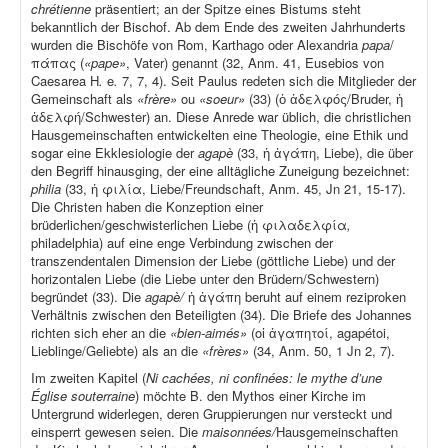
chrétienne
präsentiert; an der Spitze eines Bistums steht
bekanntlich der Bischof. Ab dem Ende des zweiten Jahrhunderts
wurden die Bischöfe von Rom, Karthago oder Alexandria
papa
/
πάπας (
«pape»
, Vater) genannt (32, Anm. 41, Eusebios von
Caesarea H
.
e
.
7, 7, 4). Seit Paulus redeten sich die Mitglieder der
Gemeinschaft als
«frère»
ou
«soeur»
(33) (ὁ ἀδελφός/Bruder, ἡ
ἀδελφή/Schwester) an. Diese Anrede war üblich, die christlichen
Hausgemeinschaften entwickelten eine Theologie, eine Ethik und
sogar eine Ekklesiologie der
agapè
(33, ἡ ἀγάπη, Liebe), die über
den Begriff hinausging, der eine alltägliche Zuneigung bezeichnet:
philia
(33, ἡ φιλία, Liebe/Freundschaft, Anm. 45, Jn 21, 15-17).
Die Christen haben die Konzeption einer
brüderlichen/geschwisterlichen Liebe (ἡ φιλαδελφία
,
philadelphia) auf eine enge Verbindung zwischen der
transzendentalen Dimension der Liebe (göttliche Liebe) und der
horizontalen Liebe (die Liebe unter den Brüdern/Schwestern)
begründet (33). Die
agapè/
ἡ ἀγάπη beruht auf einem reziproken
Verhältnis zwischen den Beteiligten (34). Die Briefe des Johannes
richten sich eher an die
«bien-aimés»
(οἱ ἀγαπητοί, agapétoi,
Lieblinge/Geliebte) als an die
«frères»
(34, Anm. 50, 1 Jn 2, 7).
Im zweiten Kapitel (
Ni cachées, ni confinées: le mythe d’une
Église souterraine
) möchte B. den Mythos einer Kirche im
Untergrund widerlegen, deren Gruppierungen nur versteckt und
einsperrt gewesen seien. Die
maisonnées/
Hausgemeinschaften