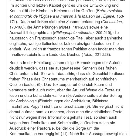
Im achten und letzten Kapitel geht es um die Entwicklung und
Kontinuität der Kirche im Kleinen und im Großen (
Entre évolution
et continuité: de l’Église à la maison à la Maison de l’Église
, 153-
171). Daran schließen sich eine Zusammenfassung (
Conclusion
,
173-180), die Anmerkungen (
Notes
, 181-207) sowie eine
Auswahlbibliographie an (
Bibliographie sélective
, 209-219), die
hauptsächlich Französisch sprachige Titel, aber auch zahlreiche
englische, wenige italienische, keinen einzigen deutschen Titel
enthält. Wie üblich in französischen Publikationen findet man das
Inhaltsverzeichnis am Ende des Buches (
Table
, 221-223).
Bereits in der Einleitung lassen einige Bemerkungen der Autorin
deutlich werden, dass sie ausgewiesene Kennerin des frühen
Christentums ist. Sie weist daraufhin, dass die Geschichte dieser
frühen Phase des Christentums mehrheitlich auf schriftlichen
Quellen basiert (9). Das Textcorpus erhöhe sich kaum und
verändere sich auch nicht, aber die Art und Weise die Texte zu
lesen und zu behandeln variiere (9). Andererseits sei der Beitrag
der Archäologie (Einrichtungen der Architektur, Bildnisse,
Inschriften, Papyri) nicht zu unterschätzen (9). Sie vergisst nicht
darauf aufmerksam zu machen, dass man die christlichen Texte
nicht nur wegen ihres Informationsgehalts liest, sondern auch
wegen ihrer Techniken und Schreibstile, außerdem seien sie
Ausdruck einer Pastorale, bei der die Sorge um die
Kommunikation vorrangig ist (11). Nach ihrer Aussage bewegt sich