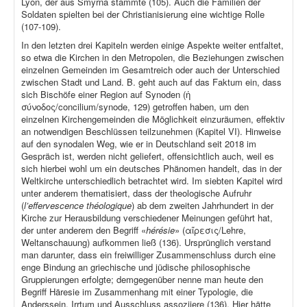
Lyon, der aus Smyrna stammte (105). Auch die Familien der
Soldaten spielten bei der Christianisierung eine wichtige Rolle
(107-109).
In den letzten drei Kapiteln werden einige Aspekte weiter entfaltet,
so etwa die Kirchen in den Metropolen, die Beziehungen zwischen
einzelnen Gemeinden im Gesamtreich oder auch der Unterschied
zwischen Stadt und Land. B. geht auch auf das Faktum ein, dass
sich Bischöfe einer Region auf Synoden (ἡ
σύνοδος/concilium/synode, 129) getroffen haben, um den
einzelnen Kirchengemeinden die Möglichkeit einzuräumen, effektiv
an notwendigen Beschlüssen teilzunehmen (Kapitel VI). Hinweise
auf den synodalen Weg, wie er in Deutschland seit 2018 im
Gespräch ist, werden nicht geliefert, offensichtlich auch, weil es
sich hierbei wohl um ein deutsches Phänomen handelt, das in der
Weltkirche unterschiedlich betrachtet wird. Im siebten Kapitel wird
unter anderem thematisiert, dass der theologische Aufruhr
(
l’effervescence théologique
) ab dem zweiten Jahrhundert in der
Kirche zur Herausbildung verschiedener Meinungen geführt hat,
der unter anderem den Begriff «
hérésie
» (αἵρεσις/Lehre,
Weltanschauung) aufkommen ließ (136). Ursprünglich verstand
man darunter, dass ein freiwilliger Zusammenschluss durch eine
enge Bindung an griechische und jüdische philosophische
Gruppierungen erfolgte; demgegenüber nenne man heute den
Begriff Häresie im Zusammenhang mit einer Typologie, die
Anderssein, Irrtum und Ausschluss assoziiere (136). Hier hätte