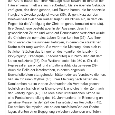
der Kirche haben sich ihrer Aussage nach sowohl im Inneren der
Häuser versammelt als auch außerhalb, bis sie über ein Gebäude
verfügten, das ihnen gehörte, und Räume hatten, die für spezielle
liturgische Zwecke geeignet waren (35). B. geht kurz auf den
Briefwechsel zwischen Kaiser Trajan und Plinius ein, in dem die
Regeln für die Verfolgung der Christen genau formuliert sind (36).
Ihre Grundthese besteht aber in der Aussage, dass in
gewöhnlichen Zeiten und wenn auf Denunziation verzichtet wurde
die Christen ein normales Leben führen konnten (37). Aus ihrer
Sicht waren die
maisonnées
Refugien, in denen die staatlichen
Kräfte nicht tätig wurden. Sie vertritt die Meinung, dass sich in
östlichen Städten das Eingreifen des «gardien de la paix» (ὁ
εἰρηνάρκης, l’irénarque, Friedenshüter) auf Patrouillen auf dem
Lande reduzierte (37). Des Weiteren seien bis 250 n. Chr. die
Repressalien punktuell und situationsabhängig gewesen (39).
Auch die Rolle der Katakomben, in denen angeblich
Eucharistiefeiern stattgefunden hätten oder als Verstecke dienten,
hält sie für einen Mythos (45). Ihrer Meinung nach hätten die
Katakomben nur im vierten Jahrhundert als Verstecke gedient,
lediglich anlässlich einer Bischofswahl, und dies in der Zeit nach
den Verfolgungen (45). Die Idee einer unterirdischen Kirche sei
eine Fantasievorstellung des 19. Jahrhunderts, in Erinnerung an
geheime Messen in der Zeit der Französischen Revolution (45).
Die antiken Nekropolen, die an den Ausfallstraßen der Städte
lagen, dienten einer Begegnung zwischen Lebenden und Toten;