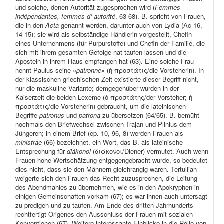
und solche, denen Autorität zugesprochen wird (
Femmes
indépendantes, femmes d‘ autorité
, 63-68). B. spricht von Frauen,
die in den
Acta
genannt werden, darunter auch von Lydia (Ac 16,
14-15); sie wird als selbständige Händlerin vorgestellt, Chefin
eines Unternehmens (für Purpurstoffe) und Chefin der Familie, die
sich mit ihrem gesamten Gefolge hat taufen lassen und die
Aposteln in ihrem Haus empfangen hat (63). Eine solche Frau
nennt Paulus seine «
patronne
» (ἡ προστάτις/die Vorsteherin). In
der klassischen griechischen Zeit existierte dieser Begriff nicht,
nur die maskuline Variante; demgegenüber wurden in der
Kaiserzeit die beiden Lexeme (ὁ προστάτης/der Vorsteher; ἡ
προστάτις/die Vorsteherin) gebraucht, um die lateinischen
Begriffe
patronus
und
patrona
zu übersetzen (64/65). B. bemüht
nochmals den Briefwechsel zwischen Trajan und Plinius dem
Jüngeren; in einem Brief (ep
.
10, 96, 8) werden Frauen als
ministrae
(66) bezeichnet, ein Wort, das B. als lateinische
Entsprechung für
diákonoi
(διάκονοι/Diener) vermutet. Auch wenn
Frauen hohe Wertschätzung entgegengebracht wurde, so bedeutet
dies nicht, dass sie den Männern gleichrangig waren. Tertullian
weigerte sich den Frauen das Recht zuzusprechen, die Leitung
des Abendmahles zu übernehmen, wie es in den Apokryphen in
einigen Gemeinschaften vorkam (67); es war ihnen auch untersagt
zu predigen und zu taufen. Am Ende des dritten Jahrhunderts
rechtfertigt Origenes den Ausschluss der Frauen mit sozialen
Konventionen (67). Weitere interessante Einblicke in die Rolle von