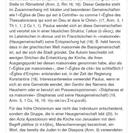
Stelle im Römerbrief (Anm. 2, Rm 16, 16). Dieser Gedanke steht
im Zusammenhang mit lokalen und besonderen Gemeinschaften
wie l‘«Église de Dieu qui est à Corinthe» ou comme l‘«Église des
Thessaloniciens qui sont en Dieu et dans le Christ» (17, Anm. 3, 1
Th 1, 1; 2 Co 1, 1). Paulus wendet sich an diese Gemeinschaften
und verortet sie in einer häuslichen Struktur, l’
oikos
(ὁ οἶκος)
,
der
im Lateinischen in
domus
und im Französischen in «
maisonnée
»
(Hausgemeinschaft) seine Entsprechung hat (18). B. hebt hervor,
dass in der griechischen Welt
maisonnée
die Basisgemeinschaft
ist, auf der sich die Stadt gründet. Die Autorin beschreibt mit
wenigen Strichen die Entwicklung der Kirche, die ihren
Ausgangspunkt bei diesen
maisonnées
genommen habe, also als
l’«Église par maisonnées», über l’«Église de cité» bis schließlich l‘
«Église d‘Empire» entstanden sei, in der Zeit der Regierung
Konstantins (18). Interessanterweise verwendet Paulus, wenn er
sich an eine Gemeinde wendet, den Genitiv des Namens des
Hausherrn oder er benutzt ein Possessivpronomen: «Stéphanas et
sa maisonnée» (Stephanas und seine Hausgemeinschaft) (19,
Anm. 5, 1 Co, 16, 15: τὴν οἰκίαν Στεφανᾶ).
Für das frühe Christentum war nicht das Individuum entscheidend,
sondern die Gruppe, die in einer Hausgemeinschaft lebt (20). In
den
Acta Apostolorum
wird die Kirche von Jerusalem mit dem
Begriff
pléthos
(ὁ πλῆθος, Menschenmenge) bezeichnet, ein
Wort, das bereits die Juden in der Diaspora (Anm. 9) verwendeten