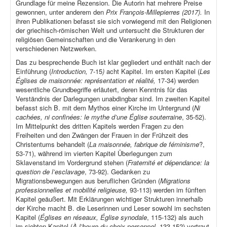
Grundlage für meine Rezension. Die Autorin hat mehrere Preise
gewonnen, unter anderem den
Prix François-Millepierres (2017).
In
ihren Publikationen befasst sie sich vorwiegend mit den Religionen
der griechisch-römischen Welt und untersucht die Strukturen der
religiösen Gemeinschaften und die Verankerung in den
verschiedenen Netzwerken.
Das zu besprechende Buch ist klar gegliedert und enthält nach der
Einführung (
Introduction,
7-15
)
acht Kapitel. Im ersten Kapitel (
Les
Églises de maisonnée: représentation et réalité,
17-34) werden
wesentliche Grundbegriffe erläutert, deren Kenntnis für das
Verständnis der Darlegungen unabdingbar sind. Im zweiten Kapitel
befasst sich B. mit dem Mythos einer Kirche im Untergrund (
Ni
cachées, ni confinées: le mythe d’une Église souterraine
, 35-52).
Im Mittelpunkt des dritten Kapitels werden Fragen zu den
Freiheiten und den Zwängen der Frauen in der Frühzeit des
Christentums behandelt (
La maisonnée, fabrique de féminisme
?,
53-71), während im vierten Kapitel Überlegungen zum
Sklavenstand im Vordergrund stehen (
Fraternité et dépendance: la
question de l’esclavage
, 73-92). Gedanken zu
Migrationsbewegungen aus beruflichen Gründen (
Migrations
professionnelles et mobilité religieuse,
93-113) werden im fünften
Kapitel geäußert. Mit Erklärungen wichtiger Strukturen innerhalb
der Kirche macht B. die Leserinnen und Leser sowohl im sechsten
Kapitel (
Églises en réseaux, Église synodale
, 115-132) als auch
im siebten Kapitel (
À l’heure du choix personnel
, 133-152) vertraut.