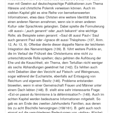
man mit Gewinn auf deutschsprachige Publikationen zum Thema
Häresie und christliche Polemik verweisen können. Auch im
siebten Kapitel gibt es eine Reihe von bemerkenswerten
Informationen, etwa dass Christen eine weitere Identität bzw.
einen anderen Namen annahmen, wenn sie in einen anderen
Kultur- oder Sprachkreis gelangten. Dabei spielte die Formulierung
«dit aussi» /„auch genannt“ oder „auch bekannt“ eine wichtige
Rolle; als Beispiele seien genannt: «Saul dit aussi Paul»/ Saul
auch genannt Paul oder «Ignace dit aussi Théophore» (137, Anm.
12, Ac 13, 9). Offenbar diente dieser doppelte Name der leichteren
Integration des Namensträgers (139). B. führt weitere Punkte an,
die im Verlauf der Frühzeit des Christentums eine nicht zu
unterschätzende Rolle spielten; dazu gehören die Auflösung der
Ehe und die Keuschheit, ein Thema, dem Tertullian nicht weniger
als sechs Abhandlungen gewidmet hat (142). Es fehlten auch
nicht Debatten über den Verzicht auf Fleisch- und Weingenuss,
sogar während der Eucharistie, ebenfalls auf Entsagung von
Reichtum und eigenem Besitz (146). Probleme entstanden
bisweilen, wenn in einer Gemeinschaft Frauen und Männer unter
einem Dach lebten (148). B. stellt eine sehr interessante Frage:
«Est-on passé du féminisme à la déféminisation?» (149). Auch im
achten Kapitel werden bedeutsame Informationen mitgeteilt. So
gab es am Ende des zweiten Jahrhunderts Familien, aus denen
bis zu acht Bischöfe hervorgingen (158/161). B. geht auch noch
einmal auf die verschiedenen Bedeutungen von «église» (Kirche),