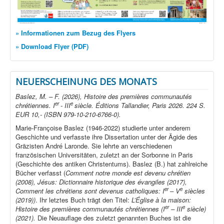
» Informationen zum Bezug des Flyers
» Download Flyer (PDF)
NEUERSCHEINUNG DES MONATS
Baslez, M. – F. (2026), Histoire des premières communautés
er
e
chrétiennes. I
- III
siècle. Éditions Tallandier, Paris 2026. 224 S.
EUR 10,- (ISBN 979-10-210-6766-0).
Marie-Françoise Baslez (1946-2022) studierte unter anderem
Geschichte und verfasste ihre Dissertation unter der Ägide des
Gräzisten André Laronde. Sie lehrte an verschiedenen
französischen Universitäten, zuletzt an der Sorbonne in Paris
(Geschichte des antiken Christentums). Baslez (B.) hat zahlreiche
Bücher verfasst (
Comment notre monde est devenu chrétien
(2008), Jésus: Dictionnaire historique des évangiles (2017),
er
e
Comment les chrétiens sont devenus catholiques: I
– V
siècles
(2019))
. Ihr letztes Buch trägt den Titel:
L’Église à la maison:
er
e
Histoire des premières communautés chrétiennes (I
– III
siècle)
(2021).
Die Neuauflage des zuletzt genannten Buches ist die