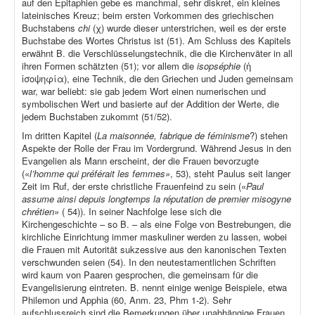
auf den Epitaphien gebe es manchmal, sehr diskret, ein kleines
lateinisches Kreuz; beim ersten Vorkommen des griechischen
Buchstabens
chi
(χ) wurde dieser unterstrichen, weil es der erste
Buchstabe des Wortes Christus ist (51). Am Schluss des Kapitels
erwähnt B. die Verschlüsselungstechnik, die die Kirchenväter in all
ihren Formen schätzten (51); vor allem die
isopséphie
(ἡ
ἰσοψηφία), eine Technik, die den Griechen und Juden gemeinsam
war, war beliebt: sie gab jedem Wort einen numerischen und
symbolischen Wert und basierte auf der Addition der Werte, die
jedem Buchstaben zukommt (51/52).
Im dritten Kapitel (
La maisonnée, fabrique de féminisme
?) stehen
Aspekte der Rolle der Frau im Vordergrund. Während Jesus in den
Evangelien als Mann erscheint, der die Frauen bevorzugte
(«
l’homme qui préférait les femmes»
, 53), steht Paulus seit langer
Zeit im Ruf, der erste christliche Frauenfeind zu sein («
Paul
assume ainsi depuis longtemps la réputation de premier misogyne
chrétien»
( 54)). In seiner Nachfolge lese sich die
Kirchengeschichte – so B. – als eine Folge von Bestrebungen, die
kirchliche Einrichtung immer maskuliner werden zu lassen, wobei
die Frauen mit Autorität sukzessive aus den kanonischen Texten
verschwunden seien (54). In den neutestamentlichen Schriften
wird kaum von Paaren gesprochen, die gemeinsam für die
Evangelisierung eintreten. B. nennt einige wenige Beispiele, etwa
Philemon und Apphia (60, Anm. 23, Phm 1-2). Sehr
aufschlussreich sind die Bemerkungen über unabhängige Frauen