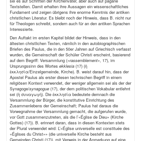
sei es auf Schriften der Kirchenväter, aber auch auf pagane
Textstellen. Damit erhalten ihre Aussagen ein wissenschaftliches
Fundament und zeigen übrigens ihre enorme Kenntnis der antiken
christlichen Literatur. Es bleibt noch der Hinweis, dass B. nicht nur
für Theologen schreibt, sondern auch für an den antiken Sprachen
Interessierte.
Den Auftakt im ersten Kapitel bildet der Hinweis, dass in den
ältesten christlichen Texten, nämlich in den autobiographischen
Briefen des Paulus, die in den 50er Jahren auf Griechisch verfasst
wurden, die Gemeinschaft der Schüler Christi erscheint, basierend
auf dem Begriff: Versammlung (
«rassemblement»
, 17), im
Ursprungssinn des Wortes
ekklesia
(17) (ἡ
ἐκκλησία/Einzelgemeinde, Kirche). B. weist darauf hin, dass der
Apostel Paulus als erster diesen technischen Begriff in einem
religiösen Kontext verwendet, der weniger allgemein sei als der der
Synagoge/
synagogue
(17), der dem politischen Vokabular entlehnt
sei (ἡ συναγωγή). Die ἐκκλησία bedeutete demnach die
Versammlung der Bürger, die konstitutive Einrichtung des
Zusammenlebens der Gemeinschaft; Paulus hat daraus die
Vorwegnahme der Versammlung gemacht, die aufgerufen wurde,
vor Gott zusammenzutreten, als die l’«Église de Dieu» (Kirche
Gottes) (17)). B. erinnert daran, dass in diesen Kontexten stets
der Plural verwendet wird: L’«Église universelle est constituée des
«Églises du Christ»» (die universelle Kirche besteht aus
Gemeinden Christi (17)), mit Verweis in der Anmerkung auf eine