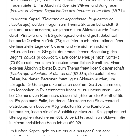
Frauen bietet B. im Abschnitt über die Witwen und Jungfrauen
(
Veuves et vierges: l’organisation des femmes entre elles
(68-71)).
Im vierten Kapitel (
Fraternité et dépendance: la question de
l’esclavage
) werden Fragen zum Thema Sklaven behandelt. B.
erläutert unter anderem, wie jemand zum Sklaven wurde (etwa
durch Piraterie und in Bürgerkriegszeiten) und greift dabei auf
bekannte Quellen zurück (75); sie liefert auch Informationen über
die finanzielle Lage der Sklaven und wie sich ein solcher
freikaufen konnte. Sie geht der semantischen Bedeutung des
Begriffs
doulos
(ὁ δούλος/Sklave oder Diener, je nach Kontext
(79-80)) nach, vor allem in neutestamentlichen Schriften. Einen
eigenen Abschnitt bietet B. zum Thema freiwilliger Sklavenschaft
(
Esclavage volontaire et don de soi
(82-83)); sie berichtet von
Fällen, bei denen Personen freiwillig zu Sklaven wurden, um
Lösegeld für Gefangene zu erhalten oder um Geld zu sammeln,
um Menschen in Existenznöten finanziell zu unterstützen – wie
bei Clemens von Rom nachzulesen ist (Brief an die Korinther 55,
2). Es gab auch Fälle, bei denen Menschen den Sklavenstand
erstrebten, um bessere Möglichkeiten für eine Karriere zu
bekommen, indem sie eine Ausbildung etwa zum Kalligraphen und
Stenographen durchliefen (83). B. berichtet auch von Sklaven, die
in einem christlichen Haus lebten (89-92).
Im fünften Kapitel geht es um ein aus heutiger Sicht sehr