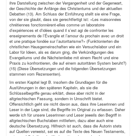
ihre Darstellung zwischen der Vergangenheit und der Gegenwart,
der Geschichte der Anfänge des Christentums und der aktuellen
Debatten (13). Am Schluss der Einführung stellt sie eine Frage,
von der sie glaubt, dass sie gerechtfertigt ist: «Les maisonnées
chrétiennes fonctionnèrent-elles comme un laboratoire
d’expériences et d’idées quand il s’est agi de confronter les
enseignements de l’Évangile et l’amour du prochain avec un droit
et une pratique fondée sur l’autoritarisme?» (Funktionierten die
christlichen Hausgemeinschaften wie ein Versuchslabor und ein
Labor für Ideen, als es darum ging, die Verkündigungen des
Evangeliums und die Nächstenliebe mit einem Recht und eine
Praxis zu konfrontieren, die auf einem autoritären System beruht?)
(15) (Diese Übersetzungen und die folgenden Übersetzungen
stammen vom Rezensenten).
Im ersten Kapitel legt B. insofern die Grundlagen für die
Ausführungen in den späteren Kapiteln, als sie die
Schlüsselbegriffe genau erklärt, diese aber nicht in der
altgriechischen Fassung, sondern in Umschrift bietet.
Offensichtlich geht sie nicht davon aus, dass ihre Leserinnen und
Leser in der Lage sind, die Begriffe im Original zu erfassen. Daher
werde ich für unsere Leserinnen und Leser jeweils den Begriff in
altgriechischen Buchstaben mitliefern, dazu aber auch eine
deutsche Übersetzung. Hilfreich ist auch, dass die Autorin stets
auf Quellen verweist, sei es auf die Texte des Neuen Testaments,