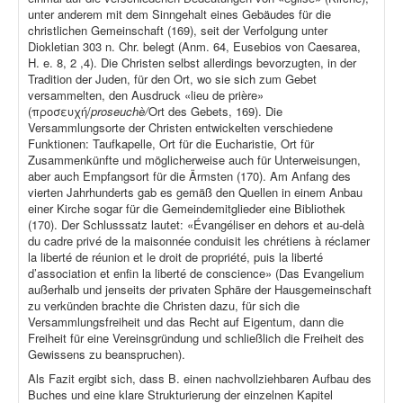
unter anderem mit dem Sinngehalt eines Gebäudes für die
christlichen Gemeinschaft (169), seit der Verfolgung unter
Diokletian 303 n. Chr. belegt (Anm. 64, Eusebios von Caesarea,
H. e. 8, 2 ,4). Die Christen selbst allerdings bevorzugten, in der
Tradition der Juden, für den Ort, wo sie sich zum Gebet
versammelten, den Ausdruck «lieu de prière»
(προσευχή/
proseuchè/
Ort des Gebets, 169). Die
Versammlungsorte der Christen entwickelten verschiedene
Funktionen: Taufkapelle, Ort für die Eucharistie, Ort für
Zusammenkünfte und möglicherweise auch für Unterweisungen,
aber auch Empfangsort für die Ärmsten (170). Am Anfang des
vierten Jahrhunderts gab es gemäß den Quellen in einem Anbau
einer Kirche sogar für die Gemeindemitglieder eine Bibliothek
(170). Der Schlusssatz lautet: «Évangéliser en dehors et au-delà
du cadre privé de la maisonnée conduisit les chrétiens à réclamer
la liberté de réunion et le droit de propriété, puis la liberté
d’association et enfin la liberté de conscience» (Das Evangelium
außerhalb und jenseits der privaten Sphäre der Hausgemeinschaft
zu verkünden brachte die Christen dazu, für sich die
Versammlungsfreiheit und das Recht auf Eigentum, dann die
Freiheit für eine Vereinsgründung und schließlich die Freiheit des
Gewissens zu beanspruchen).
Als Fazit ergibt sich, dass B. einen nachvollziehbaren Aufbau des
Buches und eine klare Strukturierung der einzelnen Kapitel