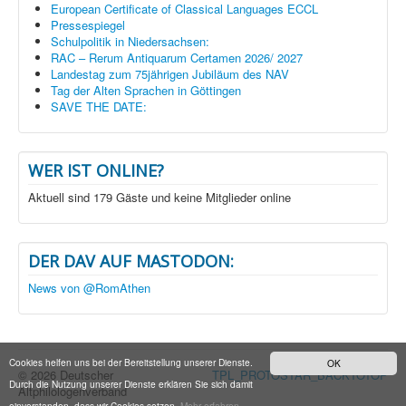
European Certificate of Classical Languages ECCL
Pressespiegel
Schulpolitik in Niedersachsen:
RAC – Rerum Antiquarum Certamen 2026/ 2027
Landestag zum 75jährigen Jubiläum des NAV
Tag der Alten Sprachen in Göttingen
SAVE THE DATE:
WER IST ONLINE?
Aktuell sind 179 Gäste und keine Mitglieder online
DER DAV AUF MASTODON:
News von @RomAthen
Cookies helfen uns bei der Bereitstellung unserer Dienste.
OK
© 2026 Deutscher
TPL_PROTOSTAR_BACKTOTOP
Durch die Nutzung unserer Dienste erklären Sie sich damit
Altphilologenverband
einverstanden, dass wir Cookies setzen.
Mehr erfahren...