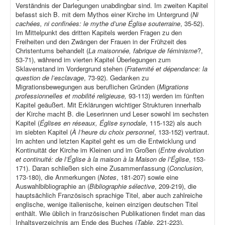
Verständnis der Darlegungen unabdingbar sind. Im zweiten Kapitel
befasst sich B. mit dem Mythos einer Kirche im Untergrund (
Ni
cachées, ni confinées: le mythe d’une Église souterraine
, 35-52).
Im Mittelpunkt des dritten Kapitels werden Fragen zu den
Freiheiten und den Zwängen der Frauen in der Frühzeit des
Christentums behandelt (
La maisonnée, fabrique de féminisme
?,
53-71), während im vierten Kapitel Überlegungen zum
Sklavenstand im Vordergrund stehen (
Fraternité et dépendance: la
question de l’esclavage
, 73-92). Gedanken zu
Migrationsbewegungen aus beruflichen Gründen (
Migrations
professionnelles et mobilité religieuse,
93-113) werden im fünften
Kapitel geäußert. Mit Erklärungen wichtiger Strukturen innerhalb
der Kirche macht B. die Leserinnen und Leser sowohl im sechsten
Kapitel (
Églises en réseaux, Église synodale
, 115-132) als auch
im siebten Kapitel (
À l’heure du choix personnel
, 133-152) vertraut.
Im achten und letzten Kapitel geht es um die Entwicklung und
Kontinuität der Kirche im Kleinen und im Großen (
Entre évolution
et continuité: de l’Église à la maison à la Maison de l’Église
, 153-
171). Daran schließen sich eine Zusammenfassung (
Conclusion
,
173-180), die Anmerkungen (
Notes
, 181-207) sowie eine
Auswahlbibliographie an (
Bibliographie sélective
, 209-219), die
hauptsächlich Französisch sprachige Titel, aber auch zahlreiche
englische, wenige italienische, keinen einzigen deutschen Titel
enthält. Wie üblich in französischen Publikationen findet man das
Inhaltsverzeichnis am Ende des Buches (
Table
, 221-223).