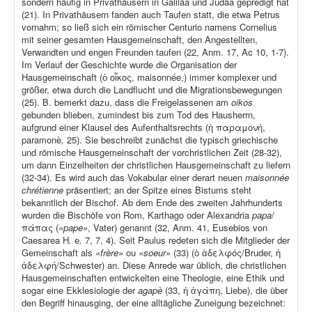
sondern häufig in Privathäusern in Galiläa und Judäa gepredigt hat
(21). In Privathäusern fanden auch Taufen statt, die etwa Petrus
vornahm; so ließ sich ein römischer Centurio namens Cornelius
mit seiner gesamten Hausgemeinschaft, den Angestellten,
Verwandten und engen Freunden taufen (22, Anm. 17, Ac 10, 1-7).
Im Verlauf der Geschichte wurde die Organisation der
Hausgemeinschaft (ὁ οἶκος, maisonnée,) immer komplexer und
größer, etwa durch die Landflucht und die Migrationsbewegungen
(25). B. bemerkt dazu, dass die Freigelassenen am
oikos
gebunden blieben, zumindest bis zum Tod des Hausherrn,
aufgrund einer Klausel des Aufenthaltsrechts (ἡ παραμονή,
paramonè
,
25). Sie beschreibt zunächst die typisch griechische
und römische Hausgemeinschaft der vorchristlichen Zeit (28-32),
um dann Einzelheiten der christlichen Hausgemeinschaft zu liefern
(32-34). Es wird auch das Vokabular einer derart neuen
maisonnée
chrétienne
präsentiert; an der Spitze eines Bistums steht
bekanntlich der Bischof. Ab dem Ende des zweiten Jahrhunderts
wurden die Bischöfe von Rom, Karthago oder Alexandria
papa
/
πάπας (
«pape»
, Vater) genannt (32, Anm. 41, Eusebios von
Caesarea H
.
e
.
7, 7, 4). Seit Paulus redeten sich die Mitglieder der
Gemeinschaft als
«frère»
ou
«soeur»
(33) (ὁ ἀδελφός/Bruder, ἡ
ἀδελφή/Schwester) an. Diese Anrede war üblich, die christlichen
Hausgemeinschaften entwickelten eine Theologie, eine Ethik und
sogar eine Ekklesiologie der
agapè
(33, ἡ ἀγάπη, Liebe), die über
den Begriff hinausging, der eine alltägliche Zuneigung bezeichnet: