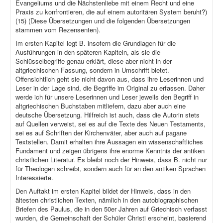
Evangeliums und die Nächstenliebe mit einem Recht und eine
Praxis zu konfrontieren, die auf einem autoritären System beruht?)
(15) (Diese Übersetzungen und die folgenden Übersetzungen
stammen vom Rezensenten).
Im ersten Kapitel legt B. insofern die Grundlagen für die
Ausführungen in den späteren Kapiteln, als sie die
Schlüsselbegriffe genau erklärt, diese aber nicht in der
altgriechischen Fassung, sondern in Umschrift bietet.
Offensichtlich geht sie nicht davon aus, dass ihre Leserinnen und
Leser in der Lage sind, die Begriffe im Original zu erfassen. Daher
werde ich für unsere Leserinnen und Leser jeweils den Begriff in
altgriechischen Buchstaben mitliefern, dazu aber auch eine
deutsche Übersetzung. Hilfreich ist auch, dass die Autorin stets
auf Quellen verweist, sei es auf die Texte des Neuen Testaments,
sei es auf Schriften der Kirchenväter, aber auch auf pagane
Textstellen. Damit erhalten ihre Aussagen ein wissenschaftliches
Fundament und zeigen übrigens ihre enorme Kenntnis der antiken
christlichen Literatur. Es bleibt noch der Hinweis, dass B. nicht nur
für Theologen schreibt, sondern auch für an den antiken Sprachen
Interessierte.
Den Auftakt im ersten Kapitel bildet der Hinweis, dass in den
ältesten christlichen Texten, nämlich in den autobiographischen
Briefen des Paulus, die in den 50er Jahren auf Griechisch verfasst
wurden, die Gemeinschaft der Schüler Christi erscheint, basierend