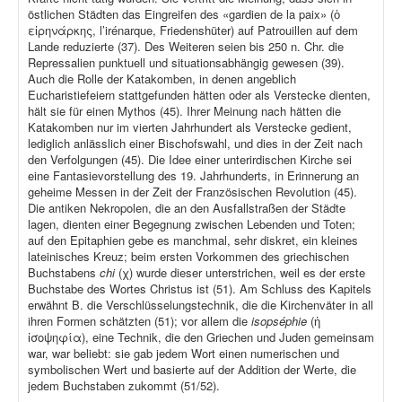
östlichen Städten das Eingreifen des «gardien de la paix» (ὁ
εἰρηνάρκης, l’irénarque, Friedenshüter) auf Patrouillen auf dem
Lande reduzierte (37). Des Weiteren seien bis 250 n. Chr. die
Repressalien punktuell und situationsabhängig gewesen (39).
Auch die Rolle der Katakomben, in denen angeblich
Eucharistiefeiern stattgefunden hätten oder als Verstecke dienten,
hält sie für einen Mythos (45). Ihrer Meinung nach hätten die
Katakomben nur im vierten Jahrhundert als Verstecke gedient,
lediglich anlässlich einer Bischofswahl, und dies in der Zeit nach
den Verfolgungen (45). Die Idee einer unterirdischen Kirche sei
eine Fantasievorstellung des 19. Jahrhunderts, in Erinnerung an
geheime Messen in der Zeit der Französischen Revolution (45).
Die antiken Nekropolen, die an den Ausfallstraßen der Städte
lagen, dienten einer Begegnung zwischen Lebenden und Toten;
auf den Epitaphien gebe es manchmal, sehr diskret, ein kleines
lateinisches Kreuz; beim ersten Vorkommen des griechischen
Buchstabens
chi
(χ) wurde dieser unterstrichen, weil es der erste
Buchstabe des Wortes Christus ist (51). Am Schluss des Kapitels
erwähnt B. die Verschlüsselungstechnik, die die Kirchenväter in all
ihren Formen schätzten (51); vor allem die
isopséphie
(ἡ
ἰσοψηφία), eine Technik, die den Griechen und Juden gemeinsam
war, war beliebt: sie gab jedem Wort einen numerischen und
symbolischen Wert und basierte auf der Addition der Werte, die
jedem Buchstaben zukommt (51/52).