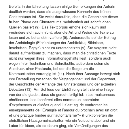
Bereits in der Einleitung lassen einige Bemerkungen der Autorin
deutlich werden, dass sie ausgewiesene Kennerin des frühen
Christentums ist. Sie weist daraufhin, dass die Geschichte dieser
frühen Phase des Christentums mehrheitlich auf schriftlichen
Quellen basiert (9). Das Textcorpus erhöhe sich kaum und
verändere sich auch nicht, aber die Art und Weise die Texte zu
lesen und zu behandeln variiere (9). Andererseits sei der Beitrag
der Archäologie (Einrichtungen der Architektur, Bildnisse,
Inschriften, Papyri) nicht zu unterschätzen (9). Sie vergisst nicht
darauf aufmerksam zu machen, dass man die christlichen Texte
nicht nur wegen ihres Informationsgehalts liest, sondern auch
wegen ihrer Techniken und Schreibstile, außerdem seien sie
Ausdruck einer Pastorale, bei der die Sorge um die
Kommunikation vorrangig ist (11). Nach ihrer Aussage bewegt sich
ihre Darstellung zwischen der Vergangenheit und der Gegenwart,
der Geschichte der Anfänge des Christentums und der aktuellen
Debatten (13). Am Schluss der Einführung stellt sie eine Frage,
von der sie glaubt, dass sie gerechtfertigt ist: «Les maisonnées
chrétiennes fonctionnèrent-elles comme un laboratoire
d’expériences et d’idées quand il s’est agi de confronter les
enseignements de l’Évangile et l’amour du prochain avec un droit
et une pratique fondée sur l’autoritarisme?» (Funktionierten die
christlichen Hausgemeinschaften wie ein Versuchslabor und ein
Labor für Ideen, als es darum ging, die Verkündigungen des