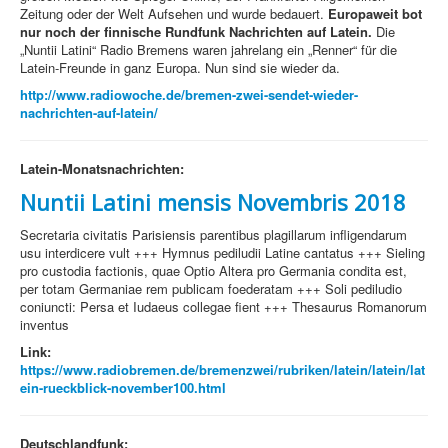
Zeitung oder der Welt Aufsehen und wurde bedauert.
Europaweit bot
nur noch der finnische Rundfunk Nachrichten auf Latein.
Die
„Nuntii Latini“ Radio Bremens waren jahrelang ein „Renner“ für die
Latein-Freunde in ganz Europa. Nun sind sie wieder da.
http://www.radiowoche.de/bremen-zwei-sendet-wieder-
nachrichten-auf-latein/
Latein-Monatsnachrichten:
Nuntii Latini mensis Novembris 2018
Secretaria civitatis Parisiensis parentibus plagillarum infligendarum
usu interdicere vult +++ Hymnus pediludii Latine cantatus +++ Sieling
pro custodia factionis, quae Optio Altera pro Germania condita est,
per totam Germaniae rem publicam foederatam +++ Soli pediludio
coniuncti: Persa et Iudaeus collegae fient +++ Thesaurus Romanorum
inventus
Link:
https://www.radiobremen.de/bremenzwei/rubriken/latein/latein/lat
ein-rueckblick-november100.html
Deutschlandfunk: