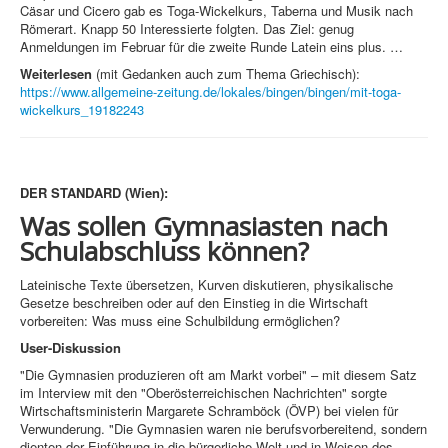
Cäsar und Cicero gab es Toga-Wickelkurs, Taberna und Musik nach
Römerart. Knapp 50 Interessierte folgten. Das Ziel: genug
Anmeldungen im Februar für die zweite Runde Latein eins plus. …
Weiterlesen
(mit Gedanken auch zum Thema Griechisch):
https://www.allgemeine-zeitung.de/lokales/bingen/bingen/mit-toga-
wickelkurs_19182243
DER STANDARD (Wien):
Was sollen Gymnasiasten nach
Schulabschluss können?
Lateinische Texte übersetzen, Kurven diskutieren, physikalische
Gesetze beschreiben oder auf den Einstieg in die Wirtschaft
vorbereiten: Was muss eine Schulbildung ermöglichen?
User-Diskussion
"Die Gymnasien produzieren oft am Markt vorbei" – mit diesem Satz
im Interview mit den "Oberösterreichischen Nachrichten" sorgte
Wirtschaftsministerin Margarete Schramböck (ÖVP) bei vielen für
Verwunderung. "Die Gymnasien waren nie berufsvorbereitend, sondern
dienten der Einführung in die bürgerliche Welt und in Weisen des