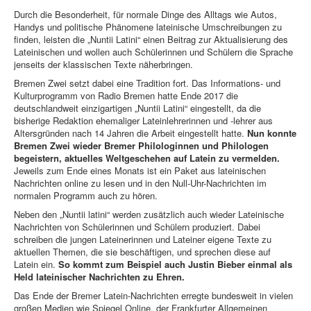
Durch die Besonderheit, für normale Dinge des Alltags wie Autos,
Handys und politische Phänomene lateinische Umschreibungen zu
finden, leisten die „Nuntii Latini“ einen Beitrag zur Aktualisierung des
Lateinischen und wollen auch Schülerinnen und Schülern die Sprache
jenseits der klassischen Texte näherbringen.
Bremen Zwei setzt dabei eine Tradition fort. Das Informations- und
Kulturprogramm von Radio Bremen hatte Ende 2017 die
deutschlandweit einzigartigen „Nuntii Latini“ eingestellt, da die
bisherige Redaktion ehemaliger Lateinlehrerinnen und -lehrer aus
Altersgründen nach 14 Jahren die Arbeit eingestellt hatte.
Nun konnte
Bremen Zwei wieder Bremer Philologinnen und Philologen
begeistern, aktuelles Weltgeschehen auf Latein zu vermelden.
Jeweils zum Ende eines Monats ist ein Paket aus lateinischen
Nachrichten online zu lesen und in den Null-Uhr-Nachrichten im
normalen Programm auch zu hören.
Neben den „Nuntii latini“ werden zusätzlich auch wieder Lateinische
Nachrichten von Schülerinnen und Schülern produziert. Dabei
schreiben die jungen Lateinerinnen und Lateiner eigene Texte zu
aktuellen Themen, die sie beschäftigen, und sprechen diese auf
Latein ein.
So kommt zum Beispiel auch Justin Bieber einmal als
Held lateinischer Nachrichten zu Ehren.
Das Ende der Bremer Latein-Nachrichten erregte bundesweit in vielen
großen Medien wie Spiegel Online, der Frankfurter Allgemeinen