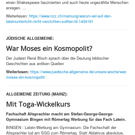
einen Shakespeare faszinierten und auch heute ungezählte Menschen
anregen. …
Weiterlesen:
https://www.nzz.ch/meinung/warum-wir-auf-den-
lateinunterricht-nicht-verzichten-sollten-ld.1434191
JÜDISCHE ALLGEMEINE:
War Moses ein Kosmopolit?
Der Judaist René Bloch sprach über die Deutung biblischer
Geschichten aus antiken Quellen
Weiterlesen:
https://www.juedische-allgemeine.de/unsere-woche/war-
moses-ein-kosmopolit/
ALLGEMEINE ZEITUNG (MAINZ):
Mit Toga-Wickelkurs
Fachschaft Altsprachler macht am Stefan-George-George-
Gymnasium Bingen mit Römertag Werbung für das Fach Latein.
BINGEN - Latein-Werbung am Gymnasium: Die Fachschaft der
Altsprachler lud am SGG zum Römertag. Statt Ablativus absolutus,