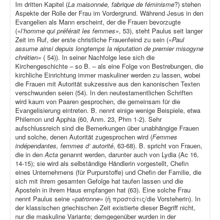
Im dritten Kapitel (
La maisonnée, fabrique de féminisme
?) stehen
Aspekte der Rolle der Frau im Vordergrund. Während Jesus in den
Evangelien als Mann erscheint, der die Frauen bevorzugte
(«
l’homme qui préférait les femmes»
, 53), steht Paulus seit langer
Zeit im Ruf, der erste christliche Frauenfeind zu sein («
Paul
assume ainsi depuis longtemps la réputation de premier misogyne
chrétien»
( 54)). In seiner Nachfolge lese sich die
Kirchengeschichte – so B. – als eine Folge von Bestrebungen, die
kirchliche Einrichtung immer maskuliner werden zu lassen, wobei
die Frauen mit Autorität sukzessive aus den kanonischen Texten
verschwunden seien (54). In den neutestamentlichen Schriften
wird kaum von Paaren gesprochen, die gemeinsam für die
Evangelisierung eintreten. B. nennt einige wenige Beispiele, etwa
Philemon und Apphia (60, Anm. 23, Phm 1-2). Sehr
aufschlussreich sind die Bemerkungen über unabhängige Frauen
und solche, denen Autorität zugesprochen wird (
Femmes
indépendantes, femmes d‘ autorité
, 63-68). B. spricht von Frauen,
die in den
Acta
genannt werden, darunter auch von Lydia (Ac 16,
14-15); sie wird als selbständige Händlerin vorgestellt, Chefin
eines Unternehmens (für Purpurstoffe) und Chefin der Familie, die
sich mit ihrem gesamten Gefolge hat taufen lassen und die
Aposteln in ihrem Haus empfangen hat (63). Eine solche Frau
nennt Paulus seine «
patronne
» (ἡ προστάτις/die Vorsteherin). In
der klassischen griechischen Zeit existierte dieser Begriff nicht,
nur die maskuline Variante; demgegenüber wurden in der