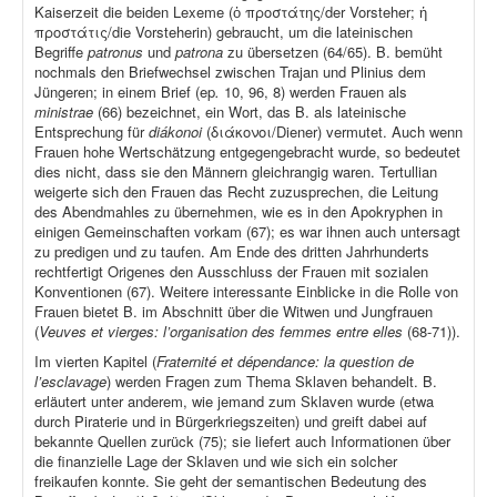
Kaiserzeit die beiden Lexeme (ὁ προστάτης/der Vorsteher; ἡ
προστάτις/die Vorsteherin) gebraucht, um die lateinischen
Begriffe
patronus
und
patrona
zu übersetzen (64/65). B. bemüht
nochmals den Briefwechsel zwischen Trajan und Plinius dem
Jüngeren; in einem Brief (ep
.
10, 96, 8) werden Frauen als
ministrae
(66) bezeichnet, ein Wort, das B. als lateinische
Entsprechung für
diákonoi
(διάκονοι/Diener) vermutet. Auch wenn
Frauen hohe Wertschätzung entgegengebracht wurde, so bedeutet
dies nicht, dass sie den Männern gleichrangig waren. Tertullian
weigerte sich den Frauen das Recht zuzusprechen, die Leitung
des Abendmahles zu übernehmen, wie es in den Apokryphen in
einigen Gemeinschaften vorkam (67); es war ihnen auch untersagt
zu predigen und zu taufen. Am Ende des dritten Jahrhunderts
rechtfertigt Origenes den Ausschluss der Frauen mit sozialen
Konventionen (67). Weitere interessante Einblicke in die Rolle von
Frauen bietet B. im Abschnitt über die Witwen und Jungfrauen
(
Veuves et vierges: l’organisation des femmes entre elles
(68-71)).
Im vierten Kapitel (
Fraternité et dépendance: la question de
l’esclavage
) werden Fragen zum Thema Sklaven behandelt. B.
erläutert unter anderem, wie jemand zum Sklaven wurde (etwa
durch Piraterie und in Bürgerkriegszeiten) und greift dabei auf
bekannte Quellen zurück (75); sie liefert auch Informationen über
die finanzielle Lage der Sklaven und wie sich ein solcher
freikaufen konnte. Sie geht der semantischen Bedeutung des