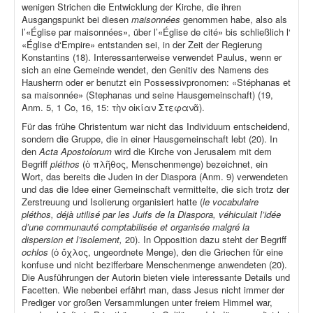
wenigen Strichen die Entwicklung der Kirche, die ihren
Ausgangspunkt bei diesen
maisonnées
genommen habe, also als
l’«Église par maisonnées», über l’«Église de cité» bis schließlich l‘
«Église d‘Empire» entstanden sei, in der Zeit der Regierung
Konstantins (18). Interessanterweise verwendet Paulus, wenn er
sich an eine Gemeinde wendet, den Genitiv des Namens des
Hausherrn oder er benutzt ein Possessivpronomen: «Stéphanas et
sa maisonnée» (Stephanas und seine Hausgemeinschaft) (19,
Anm. 5, 1 Co, 16, 15: τὴν οἰκίαν Στεφανᾶ).
Für das frühe Christentum war nicht das Individuum entscheidend,
sondern die Gruppe, die in einer Hausgemeinschaft lebt (20). In
den
Acta Apostolorum
wird die Kirche von Jerusalem mit dem
Begriff
pléthos
(ὁ πλῆθος, Menschenmenge) bezeichnet, ein
Wort, das bereits die Juden in der Diaspora (Anm. 9) verwendeten
und das die Idee einer Gemeinschaft vermittelte, die sich trotz der
Zerstreuung und Isolierung organisiert hatte (
le vocabulaire
pléthos, déjà utilisé par les Juifs de la Diaspora, véhiculait l’idée
d’une communauté comptabilisée et organisée malgré la
dispersion et l’isolement,
20). In Opposition dazu steht der Begriff
ochlos
(ὁ ὄχλος, ungeordnete Menge), den die Griechen für eine
konfuse und nicht bezifferbare Menschenmenge anwendeten (20).
Die Ausführungen der Autorin bieten viele interessante Details und
Facetten. Wie nebenbei erfährt man, dass Jesus nicht immer der
Prediger vor großen Versammlungen unter freiem Himmel war,