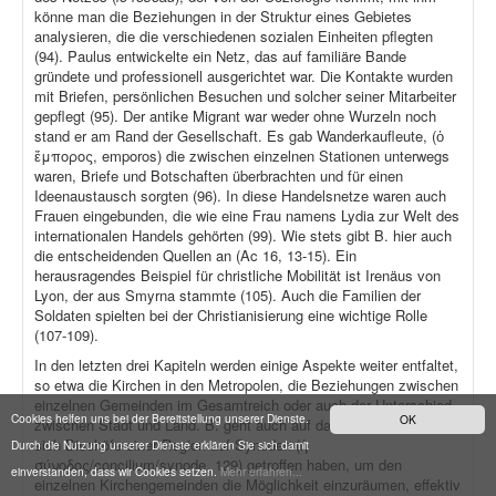
könne man die Beziehungen in der Struktur eines Gebietes
analysieren, die die verschiedenen sozialen Einheiten pflegten
(94). Paulus entwickelte ein Netz, das auf familiäre Bande
gründete und professionell ausgerichtet war. Die Kontakte wurden
mit Briefen, persönlichen Besuchen und solcher seiner Mitarbeiter
gepflegt (95). Der antike Migrant war weder ohne Wurzeln noch
stand er am Rand der Gesellschaft. Es gab Wanderkaufleute, (ὁ
ἔμπορος, emporos) die zwischen einzelnen Stationen unterwegs
waren, Briefe und Botschaften überbrachten und für einen
Ideenaustausch sorgten (96). In diese Handelsnetze waren auch
Frauen eingebunden, die wie eine Frau namens Lydia zur Welt des
internationalen Handels gehörten (99). Wie stets gibt B. hier auch
die entscheidenden Quellen an (Ac 16, 13-15). Ein
herausragendes Beispiel für christliche Mobilität ist Irenäus von
Lyon, der aus Smyrna stammte (105). Auch die Familien der
Soldaten spielten bei der Christianisierung eine wichtige Rolle
(107-109).
In den letzten drei Kapiteln werden einige Aspekte weiter entfaltet,
so etwa die Kirchen in den Metropolen, die Beziehungen zwischen
einzelnen Gemeinden im Gesamtreich oder auch der Unterschied
Cookies helfen uns bei der Bereitstellung unserer Dienste.
OK
zwischen Stadt und Land. B. geht auch auf das Faktum ein, dass
sich Bischöfe einer Region auf Synoden (ἡ
Durch die Nutzung unserer Dienste erklären Sie sich damit
σύνοδος/concilium/synode, 129) getroffen haben, um den
einverstanden, dass wir Cookies setzen.
Mehr erfahren...
einzelnen Kirchengemeinden die Möglichkeit einzuräumen, effektiv