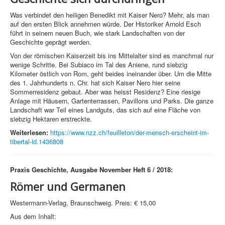
Was verbindet den heiligen Benedikt mit Kaiser Nero? Mehr, als man
auf den ersten Blick annehmen würde. Der Historiker Arnold Esch
führt in seinem neuen Buch, wie stark Landschaften von der
Geschichte geprägt werden.
Von der römischen Kaiserzeit bis ins Mittelalter sind es manchmal nur
wenige Schritte. Bei Subiaco im Tal des Aniene, rund siebzig
Kilometer östlich von Rom, geht beides ineinander über. Um die Mitte
des 1. Jahrhunderts n. Chr. hat sich Kaiser Nero hier seine
Sommerresidenz gebaut. Aber was heisst Residenz? Eine riesige
Anlage mit Häusern, Gartenterrassen, Pavillons und Parks. Die ganze
Landschaft war Teil eines Landguts, das sich auf eine Fläche von
siebzig Hektaren erstreckte.
Weiterlesen:
https://www.nzz.ch/feuilleton/der-mensch-erscheint-im-
tibertal-ld.1436808
Praxis Geschichte, Ausgabe November Heft 6 / 2018:
Römer und Germanen
Westermann-Verlag, Braunschweig. Preis: € 15,00
Aus dem Inhalt: