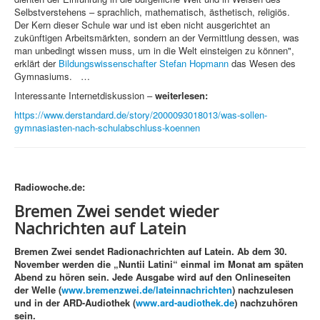
Selbstverstehens – sprachlich, mathematisch, ästhetisch, religiös.
Der Kern dieser Schule war und ist eben nicht ausgerichtet an
zukünftigen Arbeitsmärkten, sondern an der Vermittlung dessen, was
man unbedingt wissen muss, um in die Welt einsteigen zu können",
erklärt der
Bildungswissenschafter Stefan Hopmann
das Wesen des
Gymnasiums. …
Interessante Internetdiskussion –
weiterlesen:
https://www.derstandard.de/story/2000093018013/was-sollen-
gymnasiasten-nach-schulabschluss-koennen
Radiowoche.de:
Bremen Zwei sendet wieder
Nachrichten auf Latein
Bremen Zwei sendet Radionachrichten auf Latein. Ab dem 30.
November werden die „Nuntii Latini“ einmal im Monat am späten
Abend zu hören sein. Jede Ausgabe wird auf den Onlineseiten
der Welle (
www.bremenzwei.de/lateinnachrichten
) nachzulesen
und in der ARD-Audiothek (
www.ard-audiothek.de
) nachzuhören
sein.