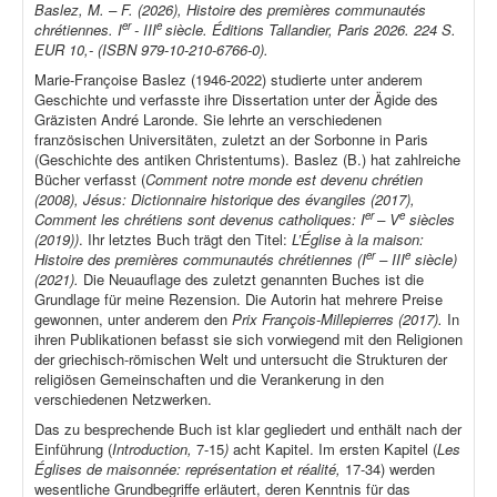
Baslez, M. – F. (2026), Histoire des premières communautés
er
e
chrétiennes. I
- III
siècle. Éditions Tallandier, Paris 2026. 224 S.
EUR 10,- (ISBN 979-10-210-6766-0).
Marie-Françoise Baslez (1946-2022) studierte unter anderem
Geschichte und verfasste ihre Dissertation unter der Ägide des
Gräzisten André Laronde. Sie lehrte an verschiedenen
französischen Universitäten, zuletzt an der Sorbonne in Paris
(Geschichte des antiken Christentums). Baslez (B.) hat zahlreiche
Bücher verfasst (
Comment notre monde est devenu chrétien
(2008), Jésus: Dictionnaire historique des évangiles (2017),
er
e
Comment les chrétiens sont devenus catholiques: I
– V
siècles
(2019))
. Ihr letztes Buch trägt den Titel:
L’Église à la maison:
er
e
Histoire des premières communautés chrétiennes (I
– III
siècle)
(2021).
Die Neuauflage des zuletzt genannten Buches ist die
Grundlage für meine Rezension. Die Autorin hat mehrere Preise
gewonnen, unter anderem den
Prix François-Millepierres (2017).
In
ihren Publikationen befasst sie sich vorwiegend mit den Religionen
der griechisch-römischen Welt und untersucht die Strukturen der
religiösen Gemeinschaften und die Verankerung in den
verschiedenen Netzwerken.
Das zu besprechende Buch ist klar gegliedert und enthält nach der
Einführung (
Introduction,
7-15
)
acht Kapitel. Im ersten Kapitel (
Les
Églises de maisonnée: représentation et réalité,
17-34) werden
wesentliche Grundbegriffe erläutert, deren Kenntnis für das