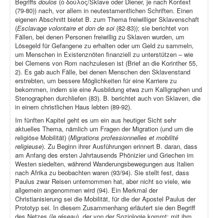
Begriffs
doulos
(ὁ δούλος/Sklave oder Diener, je nach Kontext
(79-80)) nach, vor allem in neutestamentlichen Schriften. Einen
eigenen Abschnitt bietet B. zum Thema freiwilliger Sklavenschaft
(
Esclavage volontaire et don de soi
(82-83)); sie berichtet von
Fällen, bei denen Personen freiwillig zu Sklaven wurden, um
Lösegeld für Gefangene zu erhalten oder um Geld zu sammeln,
um Menschen in Existenznöten finanziell zu unterstützen – wie
bei Clemens von Rom nachzulesen ist (Brief an die Korinther 55,
2). Es gab auch Fälle, bei denen Menschen den Sklavenstand
erstrebten, um bessere Möglichkeiten für eine Karriere zu
bekommen, indem sie eine Ausbildung etwa zum Kalligraphen und
Stenographen durchliefen (83). B. berichtet auch von Sklaven, die
in einem christlichen Haus lebten (89-92).
Im fünften Kapitel geht es um ein aus heutiger Sicht sehr
aktuelles Thema, nämlich um Fragen der Migration (und um die
religiöse Mobilität) (
Migrations professionnelles et mobilité
religieuse
). Zu Beginn ihrer Ausführungen erinnert B. daran, dass
am Anfang des ersten Jahrtausends Phönizier und Griechen im
Westen siedelten, während Wanderungsbewegungen aus Italien
nach Afrika zu beobachten waren (93/94). Sie stellt fest, dass
Paulus zwar Reisen unternommen hat, aber nicht so viele, wie
allgemein angenommen wird (94). Ein Merkmal der
Christianisierung sei die Mobilität, für die der Apostel Paulus der
Prototyp sei. In diesem Zusammenhang erläutert sie den Begriff
des Netzes (
le réseau
), der von der Soziologie kommt; mit ihm