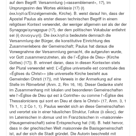
auf dem Begriff: Versammlung (
«rassemblement»
, 17), im
Ursprungssinn des Wortes
ekklesia
(17) (ἡ
ἐκκλησία/Einzelgemeinde, Kirche). B. weist darauf hin, dass der
Apostel Paulus als erster diesen technischen Begriff in einem
religiösen Kontext verwendet, der weniger allgemein sei als der der
Synagoge/
synagogue
(17), der dem politischen Vokabular entlehnt
sei (ἡ συναγωγή). Die ἐκκλησία bedeutete demnach die
Versammlung der Bürger, die konstitutive Einrichtung des
Zusammenlebens der Gemeinschaft; Paulus hat daraus die
Vorwegnahme der Versammlung gemacht, die aufgerufen wurde,
vor Gott zusammenzutreten, als die l’«Église de Dieu» (Kirche
Gottes) (17)). B. erinnert daran, dass in diesen Kontexten stets
der Plural verwendet wird: L’«Église universelle est constituée des
«Églises du Christ»» (die universelle Kirche besteht aus
Gemeinden Christi (17)), mit Verweis in der Anmerkung auf eine
Stelle im Römerbrief (Anm. 2, Rm 16, 16). Dieser Gedanke steht
im Zusammenhang mit lokalen und besonderen Gemeinschaften
wie l‘«Église de Dieu qui est à Corinthe» ou comme l‘«Église des
Thessaloniciens qui sont en Dieu et dans le Christ» (17, Anm. 3, 1
Th 1, 1; 2 Co 1, 1). Paulus wendet sich an diese Gemeinschaften
und verortet sie in einer häuslichen Struktur, l’
oikos
(ὁ οἶκος)
,
der
im Lateinischen in
domus
und im Französischen in «
maisonnée
»
(Hausgemeinschaft) seine Entsprechung hat (18). B. hebt hervor,
dass in der griechischen Welt
maisonnée
die Basisgemeinschaft
ist, auf der sich die Stadt gründet. Die Autorin beschreibt mit