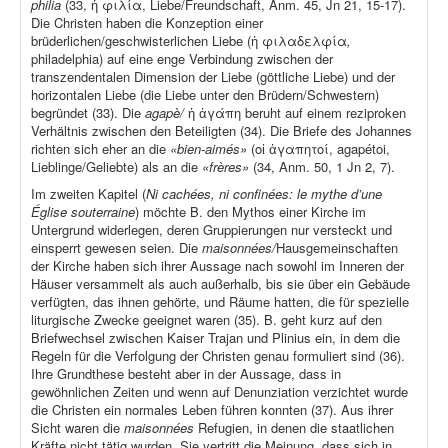
philia
(33, ἡ φιλία, Liebe/Freundschaft, Anm. 45, Jn 21, 15-17).
Die Christen haben die Konzeption einer
brüderlichen/geschwisterlichen Liebe (ἡ φιλαδελφία
,
philadelphia) auf eine enge Verbindung zwischen der
transzendentalen Dimension der Liebe (göttliche Liebe) und der
horizontalen Liebe (die Liebe unter den Brüdern/Schwestern)
begründet (33). Die
agapè/
ἡ ἀγάπη beruht auf einem reziproken
Verhältnis zwischen den Beteiligten (34). Die Briefe des Johannes
richten sich eher an die
«bien-aimés»
(οἱ ἀγαπητοί, agapétoi,
Lieblinge/Geliebte) als an die
«frères»
(34, Anm. 50, 1 Jn 2, 7).
Im zweiten Kapitel (
Ni cachées, ni confinées: le mythe d’une
Église souterraine
) möchte B. den Mythos einer Kirche im
Untergrund widerlegen, deren Gruppierungen nur versteckt und
einsperrt gewesen seien. Die
maisonnées/
Hausgemeinschaften
der Kirche haben sich ihrer Aussage nach sowohl im Inneren der
Häuser versammelt als auch außerhalb, bis sie über ein Gebäude
verfügten, das ihnen gehörte, und Räume hatten, die für spezielle
liturgische Zwecke geeignet waren (35). B. geht kurz auf den
Briefwechsel zwischen Kaiser Trajan und Plinius ein, in dem die
Regeln für die Verfolgung der Christen genau formuliert sind (36).
Ihre Grundthese besteht aber in der Aussage, dass in
gewöhnlichen Zeiten und wenn auf Denunziation verzichtet wurde
die Christen ein normales Leben führen konnten (37). Aus ihrer
Sicht waren die
maisonnées
Refugien, in denen die staatlichen
Kräfte nicht tätig wurden. Sie vertritt die Meinung, dass sich in