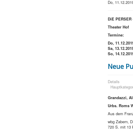
Do, 11.12.2019
DiE PERSER (
Theater Hof
Termine:
Do, 11.12.201
Sa, 13.12.201
So, 14.12.201
Neue Pu
Details
Hauptkategor
Grandazzi, Al
Urbs. Roms W
Aus dem Franz
wbg Zabern, D
720 S. mit 13 K