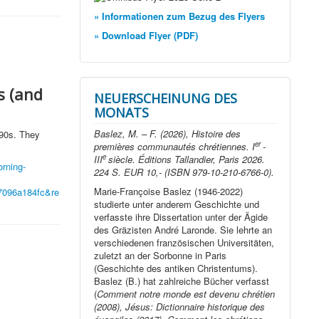
» Informationen zum Bezug des Flyers
» Download Flyer (PDF)
s (and
NEUERSCHEINUNG DES
MONATS
Baslez, M. – F. (2026), Histoire des
90s. They
er
premières communautés chrétiennes. I
-
e
III
siècle. Éditions Tallandier, Paris 2026.
rning-
224 S. EUR 10,- (ISBN 979-10-210-6766-0).
Marie-Françoise Baslez (1946-2022)
7096a184fc&re
studierte unter anderem Geschichte und
verfasste ihre Dissertation unter der Ägide
des Gräzisten André Laronde. Sie lehrte an
verschiedenen französischen Universitäten,
zuletzt an der Sorbonne in Paris
(Geschichte des antiken Christentums).
Baslez (B.) hat zahlreiche Bücher verfasst
(
Comment notre monde est devenu chrétien
(2008), Jésus: Dictionnaire historique des