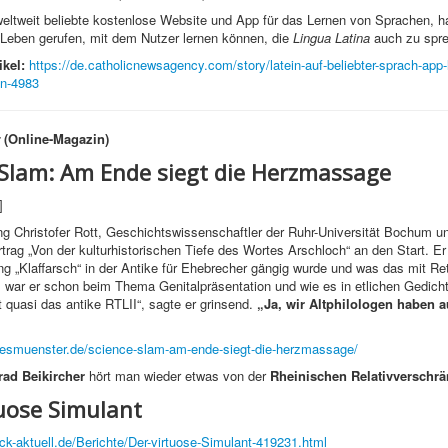
weltweit beliebte kostenlose Website und App für das Lernen von Sprachen, h
 Leben gerufen, mit dem Nutzer lernen können, die
Lingua Latina
auch zu sprec
ikel:
https://de.catholicnewsagency.com/story/latein-auf-beliebter-sprach-app-l
en-4983
(Online-Magazin)
 Slam: Am Ende siegt die Herzmassage
]
ng Christofer Rott, Geschichtswissenschaftler der Ruhr-Universität Bochum un
trag „Von der kulturhistorischen Tiefe des Wortes Arschloch“ an den Start. Er 
g „Klaffarsch“ in der Antike für Ehebrecher gängig wurde und was das mit Ret
war er schon beim Thema Genitalpräsentation und wie es in etlichen Gedicht
t quasi das antike RTLII“, sagte er grinsend.
„Ja, wir Altphilologen haben 
llesmuenster.de/science-slam-am-ende-siegt-die-herzmassage/
ad Beikircher
hört man wieder etwas von der
Rheinischen Relativverschr
tuose Simulant
ick-aktuell.de/Berichte/Der-virtuose-Simulant-419231.html