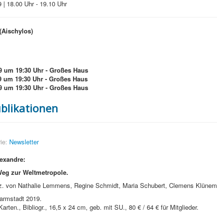
 | 18.00 Uhr - 19.10 Uhr
Aischylos)
9 um 19:30 Uhr - Großes Haus
9 um 19:30 Uhr - Großes Haus
9 um 19:30 Uhr - Großes Haus
blikationen
ie:
Newsletter
exandre:
eg zur Weltmetropole.
. von Nathalie Lemmens, Regine Schmidt, Maria Schubert, Clemens Klünem
armstadt 2019.
arten., Bibliogr., 16,5 x 24 cm, geb. mit SU., 80 € / 64 € für Mitglieder.