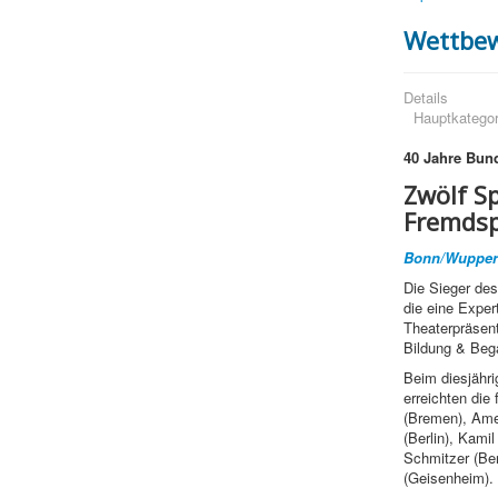
Wettbe
Details
Hauptkategor
40 Jahre Bun
Zwölf S
Fremds
Bonn/Wupper
Die Sieger de
die eine Expe
Theaterpräsen
Bildung & Bega
Beim diesjähr
erreichten die
(Bremen), Amel
(Berlin), Kami
Schmitzer (Be
(Geisenheim). [