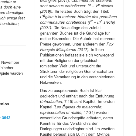
évangiles (2017), Comment les chrétiens
merkte er
er
e
sont devenus catholiques: I
– V
siècles
is doch eine
(2019))
. Ihr letztes Buch trägt den Titel:
 dem damaligen
L’Église à la maison: Histoire des premières
ich einige fest
er
e
communautés chrétiennes (I
– III
siècle)
erstellten,
(2021).
Die Neuauflage des zuletzt
genannten Buches ist die Grundlage für
meine Rezension. Die Autorin hat mehrere
Preise gewonnen, unter anderem den
Prix
François-Millepierres (2017).
In ihren
Publikationen befasst sie sich vorwiegend
mit den Religionen der griechisch-
8. November
römischen Welt und untersucht die
nischer
Strukturen der religiösen Gemeinschaften
piele wurden
und die Verankerung in den verschiedenen
Netzwerken.
Das zu besprechende Buch ist klar
gegliedert und enthält nach der Einführung
(
Introduction,
7-15
)
acht Kapitel. Im ersten
enlos
Kapitel (
Les Églises de maisonnée:
représentation et réalité,
17-34) werden
r-0643
wesentliche Grundbegriffe erläutert, deren
Kenntnis für das Verständnis der
Darlegungen unabdingbar sind. Im zweiten
Kapitel befasst sich B. mit dem Mythos