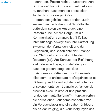
Inschriften, Papyri) nicht zu unterschätzen
n-latein-
(9). Sie vergisst nicht darauf aufmerksam
zu machen, dass man die christlichen
Texte nicht nur wegen ihres
Informationsgehalts liest, sondern auch
wegen ihrer Techniken und Schreibstile,
außerdem seien sie Ausdruck einer
Pastorale, bei der die Sorge um die
Kommunikation vorrangig ist (11). Nach
ihrer Aussage bewegt sich ihre Darstellung
zwischen der Vergangenheit und der
Gegenwart, der Geschichte der Anfänge
des Christentums und der aktuellen
Debatten (13). Am Schluss der Einführung
stellt sie eine Frage, von der sie glaubt,
dass sie gerechtfertigt ist: «Les
maisonnées chrétiennes fonctionnèrent-
elles comme un laboratoire d’expériences et
d’idées quand il s’est agi de confronter les
enseignements de l’Évangile et l’amour du
prochain avec un droit et une pratique
fondée sur l’autoritarisme?» (Funktionierten
die christlichen Hausgemeinschaften wie
ein Versuchslabor und ein Labor für Ideen,
als es darum ging, die Verkündigungen des