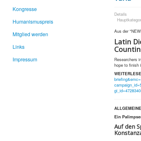
Kongresse
Details
Hauptkategor
Humanismuspreis
Aus der "NE
Mitglied werden
Latin Di
Links
Countin
Impressum
Researchers i
hope to finish 
WEITERLESE
briefing&emc
campaign_id=
gi_id=4728340
ALLGEMEINE
Ein Palimpses
Auf den S
Konstanz