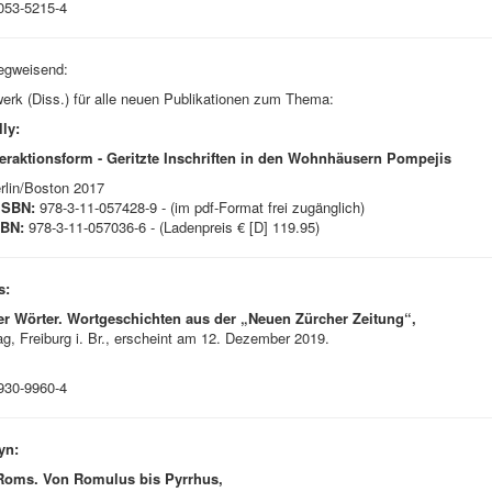
053-5215-4
egweisend:
rk (Diss.) für alle neuen Publikationen zum Thema:
ly:
nteraktionsform -
Geritzte Inschriften in den Wohnhäusern Pompejis
rlin/Boston 2017
SBN:
978-3-11-057428-9 - (im pdf-Format frei zugänglich)
SBN:
978-3-11-057036-6 - (Ladenpreis € [D] 119.95)
s:
r Wörter. Wortgeschichten aus der „Neuen Zürcher Zeitung“,
, Freiburg i. Br., erscheint am 12. Dezember 2019.
930-9960-4
yn:
 Roms. Von Romulus bis Pyrrhus,