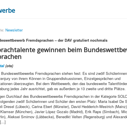
werbe
ie:
Newsletter
deswettbewerb Fremdsprachen – der DAV gratuliert nochmals
prachtalente gewinnen beim Bundeswettb
prachen
tal
(ots)
s Bundeswettbewerbs Fremdsprachen stehen fest: Es sind zwölf Schülerinnen
rtenjury von ihrem Können in Gruppendiskussionen, Einzelgesprächen und
tationen überzeugten. Bei dem Wettbewerb, den das bundesweite Talentförde
bung jedes Jahr ausrichtet, gab es außerdem je 13 zweite und dritte Plätze.
igen Durchlauf des Bundeswettbewerbs Fremdsprachen in der Kategorie SO
 folgenden zwölf Schülerinnen und Schüler den ersten Platz: Maria Isabel De
i Dresel (Lübeck), Carina Ebert (Münster), David Hedderich-Westrich (Mainz)
l Klamser (München), Javier López Gozalo (Madrid), Erik Raps (Simbach), Mi
rlin), Aleksei Smirnov (Lübbecke), Benedikt Velten (Regensburg) und Alexa
...]