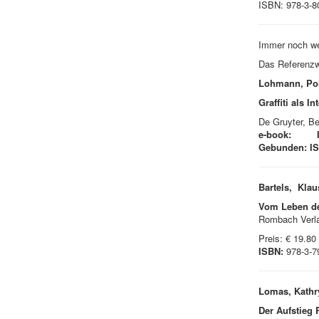
ISBN: 978-3-8
Immer noch w
Das Referenzwe
Lohmann, Pol
Graffiti als I
De Gruyter, Be
e-book: I
Gebunden: I
Bartels, Klau
Vom Leben de
Rombach Verlag
Preis: € 19.80
ISBN:
978-3-7
Lomas, Kathr
Der Aufstieg