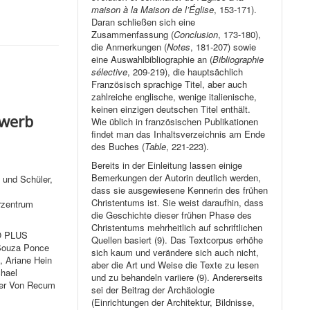
maison à la Maison de l’Église
, 153-171).
Daran schließen sich eine
Zusammenfassung (
Conclusion
, 173-180),
die Anmerkungen (
Notes
, 181-207) sowie
eine Auswahlbibliographie an (
Bibliographie
sélective
, 209-219), die hauptsächlich
Französisch sprachige Titel, aber auch
zahlreiche englische, wenige italienische,
keinen einzigen deutschen Titel enthält.
ewerb
Wie üblich in französischen Publikationen
findet man das Inhaltsverzeichnis am Ende
des Buches (
Table
, 221-223).
Bereits in der Einleitung lassen einige
Bemerkungen der Autorin deutlich werden,
 und Schüler,
dass sie ausgewiesene Kennerin des frühen
Christentums ist. Sie weist daraufhin, dass
rzentrum
die Geschichte dieser frühen Phase des
Christentums mehrheitlich auf schriftlichen
LO PLUS
Quellen basiert (9). Das Textcorpus erhöhe
 Souza Ponce
sich kaum und verändere sich auch nicht,
, Ariane Hein
aber die Art und Weise die Texte zu lesen
chael
und zu behandeln variiere (9). Andererseits
nder Von Recum
sei der Beitrag der Archäologie
(Einrichtungen der Architektur, Bildnisse,