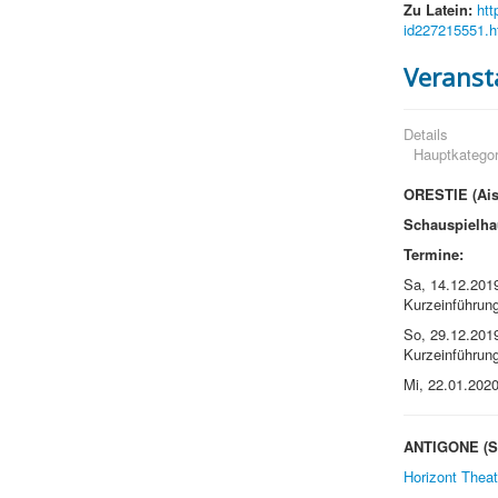
Zu Latein:
htt
id227215551.h
Veranst
Details
Hauptkategor
ORESTIE (Ais
Schauspielh
Termine:
Sa, 14.12.2019
Kurzeinführun
So, 29.12.2019
Kurzeinführun
Mi, 22.01.2020
ANTIGONE (S
Horizont Theat