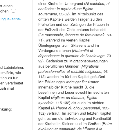
einer Kirche im Untergrund (
Ni cachées, ni
at einen
confinées: le mythe d’une Église
hen. [...]
souterraine
, 35-52). Im Mittelpunkt des
ingua-latina-
dritten Kapitels werden Fragen zu den
Freiheiten und den Zwängen der Frauen in
der Frühzeit des Christentums behandelt
(
La maisonnée, fabrique de féminisme
?, 53-
71), während im vierten Kapitel
Überlegungen zum Sklavenstand im
Vordergrund stehen (
Fraternité et
dépendance: la question de l’esclavage
, 73-
92). Gedanken zu Migrationsbewegungen
aus beruflichen Gründen (
Migrations
d Lateinlehrer,
professionnelles et mobilité religieuse,
93-
erklärte, wie
113) werden im fünften Kapitel geäußert.
tich zu tun
Mit Erklärungen wichtiger Strukturen
en verarbeitet
innerhalb der Kirche macht B. die
auch mal
Leserinnen und Leser sowohl im sechsten
Kapitel (
Églises en réseaux, Église
synodale
, 115-132) als auch im siebten
Kapitel (
À l’heure du choix personnel
, 133-
änkung
:
152) vertraut. Im achten und letzten Kapitel
geht es um die Entwicklung und Kontinuität
der Kirche im Kleinen und im Großen (
Entre
évolution et continuité: de l’Église à la