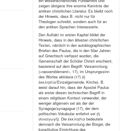
ein wissenschaftliches Fundament und
zeigen übrigens ihre enorme Kenntnis der
antiken christlichen Literatur. Es bleibt noch
der Hinweis, dass B. nicht nur für
Theologen schreibt, sondern auch für an
den antiken Sprachen Interessierte.
Den Auftakt im ersten Kapitel bildet der
Hinweis, dass in den ältesten christlichen
Texten, nämlich in den autobiographischen
Briefen des Paulus, die in den 50er Jahren
auf Griechisch verfasst wurden, die
Gemeinschaft der Schüler Christi erscheint,
basierend auf dem Begriff: Versammlung
(
«rassemblement»
, 17), im Ursprungssinn
des Wortes
ekklesia
(17) (ἡ
ἐκκλησία/Einzelgemeinde, Kirche). B.
weist darauf hin, dass der Apostel Paulus
als erster diesen technischen Begriff in
einem religiösen Kontext verwendet, der
weniger allgemein sei als der der
Synagoge/
synagogue
(17), der dem
politischen Vokabular entlehnt sei (ἡ
συναγωγή). Die ἐκκλησία bedeutete
demnach die Versammlung der Bürger, die
konstitutive Einrichtung des