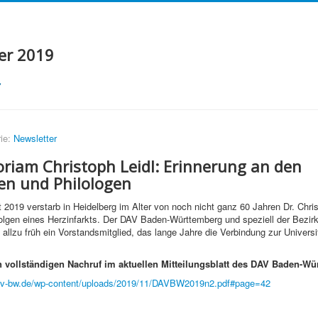
er 2019
ie:
Newsletter
riam Christoph Leidl: Erinnerung an den
n und Philologen
2019 verstarb in Heidelberg im Alter von noch nicht ganz 60 Jahren Dr. Chri
olgen eines Herzinfarkts. Der DAV Baden-Württemberg und speziell der Bezi
t allzu früh ein Vorstandsmitglied, das lange Jahre die Verbindung zur Universi
.
 vollständigen Nachruf im aktuellen Mitteilungsblatt des DAV Baden-Wü
av-bw.de/wp-content/uploads/2019/11/DAVBW2019n2.pdf#page=42