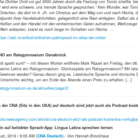
he Dichter Ovid vor gut 2000 Jahren durch die Festung von Tomis streifte, be
ier wird eine schwere, uns fremde Sprache gesprochen.“ Kein Wunder, war Tom
riechen, die dort im 6. Jh. vor Christus auf dem Weg von und nach Histria,
lpunkt ihrer Handelsaktivitäten, gelegentlich eine Rast einlegten. Selbst als s
erließen und den Handel mit den einheimischen Geten aufnahmen, Werkzeuge h
Wein anbauten, stand es noch lange im Schatten von Histria. ...
ttps://adz.ro/artikel/artikel/ein-palimpsest-im-atlas-der-zeiten
NO am Ratsgymnasium Osnabrück
di aperti sunt!“ – mit diesen Worten eröffnete Mark Rippel am Freitag, den 0
Casino Latino am Ratsgymnasium. Glücksspiele am Ratsgymnasium? Mit latei
ewinner werden? Genau darum ging es. Lateinische Sprache und römische S
Unterrichts wichtig, um am Ende des Abends einen Preis zu erhalten. [...]
ratsgymnasium-os.de/aktuelles/page/2/
 der CNA (Sitz in den USA) auf deutsch sind jetzt auch als Podcast kost
holicnewsagency.com/article/cna-deutsch-jetzt-als-podcast-kostenlos-verfugba
in auf beliebter Sprach-App: Lingua Latina sprechen lernen
st, 2019 / 8:05 AM (
CNA Deutsch
).-
Von Hannah Brockhaus