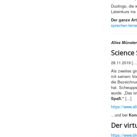
Duolingo, die 
Lateinkurs ins
Der ganze Art
sprechen-lern
Alles Münster
Science
28.11.2019 [...
Als zweites gi
mit seinem Vor
die Bezeichnun
hat. Schwupps 
wurde. „Das is
Spaß.“
[...]
https://www.a
...und bei
Konr
Der vir
https://www.bl