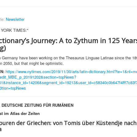
ie:
Newsletter
W YORK TIMES:"
ctionary’s Journey: A to Zythum in 125 Year
g)
n Germany have been working on the Thesaurus Linguae Latinae since the 18
in 2050, but that might be optimistic.
N:
https://www.nytimes.com/2019/11/30/arts/latin-dictionary.html?te=1&nl=mo
=edit_MBE_p_20191202&section=topNews?
51&instance_id=14206&segment_id=19213&user_id=c58340c0b647f4fff7c83f
3tion=topNews
 DEUTSCHE ZEITUNG FÜR RUMÄNIEN
t im Atlas der Zeiten
puren der Griechen: von Tomis über Küstendje nach
a