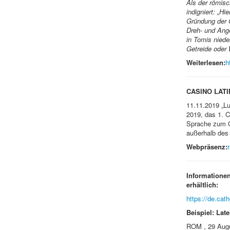
Als der römisc
indigniert: „H
Gründung der G
Dreh- und Ange
in Tomis nied
Getreide oder 
Weiterlesen:
h
CASINO LATI
11.11.2019 „Lu
2019, das 1. 
Sprache zum G
außerhalb des 
Webpräsenz:
Informationen
erhältlich:
https://de.cat
Beispiel:
Late
ROM , 29 Augu