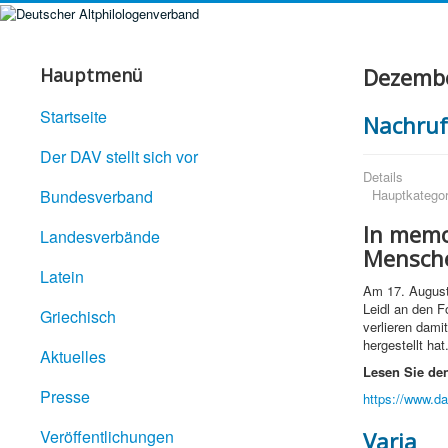
Dezemb
Hauptmenü
Startseite
Nachruf
Der DAV stellt sich vor
Details
Bundesverband
Hauptkategor
In memo
Landesverbände
Mensche
Latein
Am 17. August 
Leidl an den F
Griechisch
verlieren dami
hergestellt hat
Aktuelles
Lesen Sie den
Presse
https://www.d
Veröffentlichungen
Varia