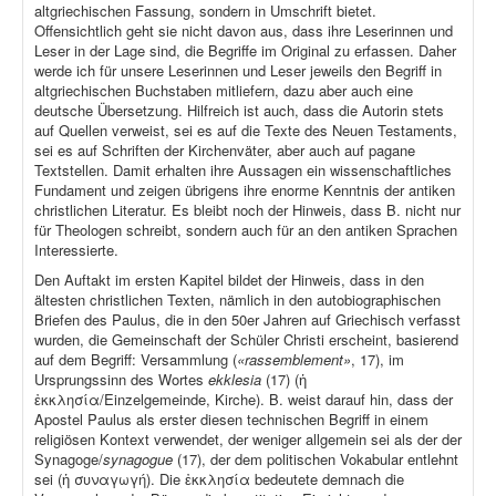
altgriechischen Fassung, sondern in Umschrift bietet.
Offensichtlich geht sie nicht davon aus, dass ihre Leserinnen und
Leser in der Lage sind, die Begriffe im Original zu erfassen. Daher
werde ich für unsere Leserinnen und Leser jeweils den Begriff in
altgriechischen Buchstaben mitliefern, dazu aber auch eine
deutsche Übersetzung. Hilfreich ist auch, dass die Autorin stets
auf Quellen verweist, sei es auf die Texte des Neuen Testaments,
sei es auf Schriften der Kirchenväter, aber auch auf pagane
Textstellen. Damit erhalten ihre Aussagen ein wissenschaftliches
Fundament und zeigen übrigens ihre enorme Kenntnis der antiken
christlichen Literatur. Es bleibt noch der Hinweis, dass B. nicht nur
für Theologen schreibt, sondern auch für an den antiken Sprachen
Interessierte.
Den Auftakt im ersten Kapitel bildet der Hinweis, dass in den
ältesten christlichen Texten, nämlich in den autobiographischen
Briefen des Paulus, die in den 50er Jahren auf Griechisch verfasst
wurden, die Gemeinschaft der Schüler Christi erscheint, basierend
auf dem Begriff: Versammlung (
«rassemblement»
, 17), im
Ursprungssinn des Wortes
ekklesia
(17) (ἡ
ἐκκλησία/Einzelgemeinde, Kirche). B. weist darauf hin, dass der
Apostel Paulus als erster diesen technischen Begriff in einem
religiösen Kontext verwendet, der weniger allgemein sei als der der
Synagoge/
synagogue
(17), der dem politischen Vokabular entlehnt
sei (ἡ συναγωγή). Die ἐκκλησία bedeutete demnach die