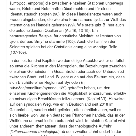
ἔμπορος, emporos) die zwischen einzelnen Stationen unterwegs
waren, Briefe und Botschaften überbrachten und für einen
Ideenaustausch sorgten (96). In diese Handelsnetze waren auch
Frauen eingebunden, die wie eine Frau namens Lydia zur Welt des
internationalen Handels gehörten (99). Wie stets gibt B. hier auch
die entscheidenden Quellen an (Ac 16, 13-15). Ein
herausragendes Beispiel für christliche Mobilität ist Irenäus von
Lyon, der aus Smyrna stammte (105). Auch die Familien der
Soldaten spielten bei der Christianisierung eine wichtige Rolle
(107-109).
In den letzten drei Kapiteln werden einige Aspekte weiter entfaltet,
so etwa die Kirchen in den Metropolen, die Beziehungen zwischen
einzelnen Gemeinden im Gesamtreich oder auch der Unterschied
zwischen Stadt und Land. B. geht auch auf das Faktum ein, dass
sich Bischöfe einer Region auf Synoden (ἡ
σύνοδος/concilium/synode, 129) getroffen haben, um den
einzelnen Kirchengemeinden die Möglichkeit einzuräumen, effektiv
an notwendigen Beschlüssen teilzunehmen (Kapitel VI). Hinweise
auf den synodalen Weg, wie er in Deutschland seit 2018 im
Gespräch ist, werden nicht geliefert, offensichtlich auch, weil es
sich hierbei wohl um ein deutsches Phänomen handelt, das in der
Weltkirche unterschiedlich betrachtet wird. Im siebten Kapitel wird
unter anderem thematisiert, dass der theologische Aufruhr
(
l’effervescence théologique
) ab dem zweiten Jahrhundert in der