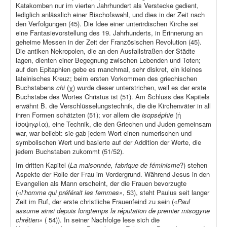
Katakomben nur im vierten Jahrhundert als Verstecke gedient,
lediglich anlässlich einer Bischofswahl, und dies in der Zeit nach
den Verfolgungen (45). Die Idee einer unterirdischen Kirche sei
eine Fantasievorstellung des 19. Jahrhunderts, in Erinnerung an
geheime Messen in der Zeit der Französischen Revolution (45).
Die antiken Nekropolen, die an den Ausfallstraßen der Städte
lagen, dienten einer Begegnung zwischen Lebenden und Toten;
auf den Epitaphien gebe es manchmal, sehr diskret, ein kleines
lateinisches Kreuz; beim ersten Vorkommen des griechischen
Buchstabens
chi
(χ) wurde dieser unterstrichen, weil es der erste
Buchstabe des Wortes Christus ist (51). Am Schluss des Kapitels
erwähnt B. die Verschlüsselungstechnik, die die Kirchenväter in all
ihren Formen schätzten (51); vor allem die
isopséphie
(ἡ
ἰσοψηφία), eine Technik, die den Griechen und Juden gemeinsam
war, war beliebt: sie gab jedem Wort einen numerischen und
symbolischen Wert und basierte auf der Addition der Werte, die
jedem Buchstaben zukommt (51/52).
Im dritten Kapitel (
La maisonnée, fabrique de féminisme
?) stehen
Aspekte der Rolle der Frau im Vordergrund. Während Jesus in den
Evangelien als Mann erscheint, der die Frauen bevorzugte
(«
l’homme qui préférait les femmes»
, 53), steht Paulus seit langer
Zeit im Ruf, der erste christliche Frauenfeind zu sein («
Paul
assume ainsi depuis longtemps la réputation de premier misogyne
chrétien»
( 54)). In seiner Nachfolge lese sich die