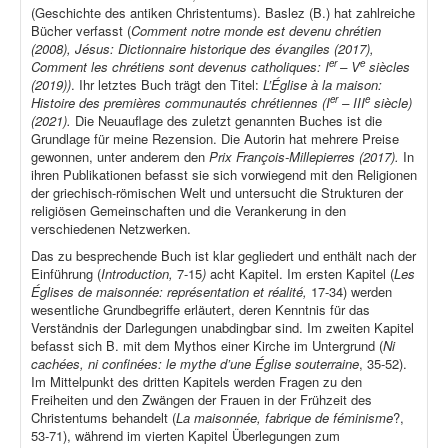
(Geschichte des antiken Christentums). Baslez (B.) hat zahlreiche
Bücher verfasst (
Comment notre monde est devenu chrétien
(2008), Jésus: Dictionnaire historique des évangiles (2017),
er
e
Comment les chrétiens sont devenus catholiques: I
– V
siècles
(2019))
. Ihr letztes Buch trägt den Titel:
L’Église à la maison:
er
e
Histoire des premières communautés chrétiennes (I
– III
siècle)
(2021).
Die Neuauflage des zuletzt genannten Buches ist die
Grundlage für meine Rezension. Die Autorin hat mehrere Preise
gewonnen, unter anderem den
Prix François-Millepierres (2017).
In
ihren Publikationen befasst sie sich vorwiegend mit den Religionen
der griechisch-römischen Welt und untersucht die Strukturen der
religiösen Gemeinschaften und die Verankerung in den
verschiedenen Netzwerken.
Das zu besprechende Buch ist klar gegliedert und enthält nach der
Einführung (
Introduction,
7-15
)
acht Kapitel. Im ersten Kapitel (
Les
Églises de maisonnée: représentation et réalité,
17-34) werden
wesentliche Grundbegriffe erläutert, deren Kenntnis für das
Verständnis der Darlegungen unabdingbar sind. Im zweiten Kapitel
befasst sich B. mit dem Mythos einer Kirche im Untergrund (
Ni
cachées, ni confinées: le mythe d’une Église souterraine
, 35-52).
Im Mittelpunkt des dritten Kapitels werden Fragen zu den
Freiheiten und den Zwängen der Frauen in der Frühzeit des
Christentums behandelt (
La maisonnée, fabrique de féminisme
?,
53-71), während im vierten Kapitel Überlegungen zum