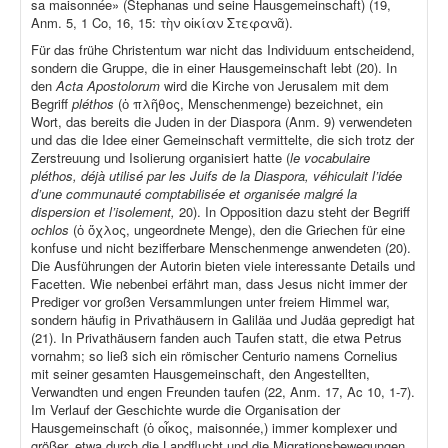
sa maisonnée» (Stephanas und seine Hausgemeinschaft) (19,
Anm. 5, 1 Co, 16, 15: τὴν οἰκίαν Στεφανᾶ).
Für das frühe Christentum war nicht das Individuum entscheidend,
sondern die Gruppe, die in einer Hausgemeinschaft lebt (20). In
den
Acta Apostolorum
wird die Kirche von Jerusalem mit dem
Begriff
pléthos
(ὁ πλῆθος, Menschenmenge) bezeichnet, ein
Wort, das bereits die Juden in der Diaspora (Anm. 9) verwendeten
und das die Idee einer Gemeinschaft vermittelte, die sich trotz der
Zerstreuung und Isolierung organisiert hatte (
le vocabulaire
pléthos, déjà utilisé par les Juifs de la Diaspora, véhiculait l’idée
d’une communauté comptabilisée et organisée malgré la
dispersion et l’isolement,
20). In Opposition dazu steht der Begriff
ochlos
(ὁ ὄχλος, ungeordnete Menge), den die Griechen für eine
konfuse und nicht bezifferbare Menschenmenge anwendeten (20).
Die Ausführungen der Autorin bieten viele interessante Details und
Facetten. Wie nebenbei erfährt man, dass Jesus nicht immer der
Prediger vor großen Versammlungen unter freiem Himmel war,
sondern häufig in Privathäusern in Galiläa und Judäa gepredigt hat
(21). In Privathäusern fanden auch Taufen statt, die etwa Petrus
vornahm; so ließ sich ein römischer Centurio namens Cornelius
mit seiner gesamten Hausgemeinschaft, den Angestellten,
Verwandten und engen Freunden taufen (22, Anm. 17, Ac 10, 1-7).
Im Verlauf der Geschichte wurde die Organisation der
Hausgemeinschaft (ὁ οἶκος, maisonnée,) immer komplexer und
größer, etwa durch die Landflucht und die Migrationsbewegungen