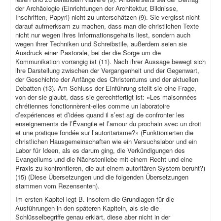
der Archäologie (Einrichtungen der Architektur, Bildnisse,
Inschriften, Papyri) nicht zu unterschätzen (9). Sie vergisst nicht
darauf aufmerksam zu machen, dass man die christlichen Texte
nicht nur wegen ihres Informationsgehalts liest, sondern auch
wegen ihrer Techniken und Schreibstile, außerdem seien sie
Ausdruck einer Pastorale, bei der die Sorge um die
Kommunikation vorrangig ist (11). Nach ihrer Aussage bewegt sich
ihre Darstellung zwischen der Vergangenheit und der Gegenwart,
der Geschichte der Anfänge des Christentums und der aktuellen
Debatten (13). Am Schluss der Einführung stellt sie eine Frage,
von der sie glaubt, dass sie gerechtfertigt ist: «Les maisonnées
chrétiennes fonctionnèrent-elles comme un laboratoire
d’expériences et d’idées quand il s’est agi de confronter les
enseignements de l’Évangile et l’amour du prochain avec un droit
et une pratique fondée sur l’autoritarisme?» (Funktionierten die
christlichen Hausgemeinschaften wie ein Versuchslabor und ein
Labor für Ideen, als es darum ging, die Verkündigungen des
Evangeliums und die Nächstenliebe mit einem Recht und eine
Praxis zu konfrontieren, die auf einem autoritären System beruht?)
(15) (Diese Übersetzungen und die folgenden Übersetzungen
stammen vom Rezensenten).
Im ersten Kapitel legt B. insofern die Grundlagen für die
Ausführungen in den späteren Kapiteln, als sie die
Schlüsselbegriffe genau erklärt, diese aber nicht in der