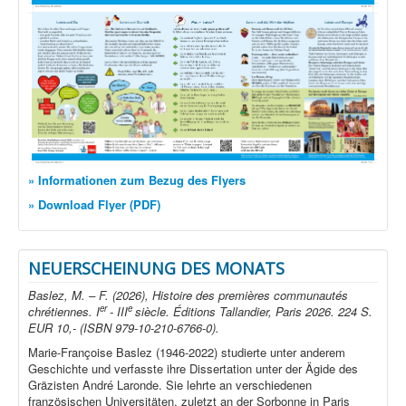
» Informationen zum Bezug des Flyers
» Download Flyer (PDF)
NEUERSCHEINUNG DES MONATS
Baslez, M. – F. (2026), Histoire des premières communautés
er
e
chrétiennes. I
- III
siècle. Éditions Tallandier, Paris 2026. 224 S.
EUR 10,- (ISBN 979-10-210-6766-0).
Marie-Françoise Baslez (1946-2022) studierte unter anderem
Geschichte und verfasste ihre Dissertation unter der Ägide des
Gräzisten André Laronde. Sie lehrte an verschiedenen
französischen Universitäten, zuletzt an der Sorbonne in Paris