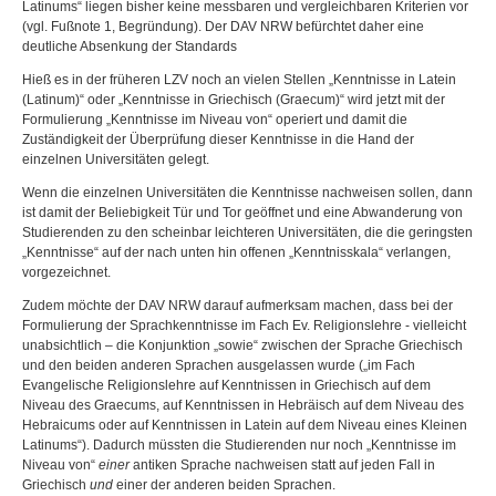
Latinums“ liegen bisher keine messbaren und vergleichbaren Kriterien vor
(vgl. Fußnote 1, Begründung). Der DAV NRW befürchtet daher eine
deutliche Absenkung der Standards
Hieß es in der früheren LZV noch an vielen Stellen „Kenntnisse in Latein
(Latinum)“ oder „Kenntnisse in Griechisch (Graecum)“ wird jetzt mit der
Formulierung „Kenntnisse im Niveau von“ operiert und damit die
Zuständigkeit der Überprüfung dieser Kenntnisse in die Hand der
einzelnen Universitäten gelegt.
Wenn die einzelnen Universitäten die Kenntnisse nachweisen sollen, dann
ist damit der Beliebigkeit Tür und Tor geöffnet und eine Abwanderung von
Studierenden zu den scheinbar leichteren Universitäten, die die geringsten
„Kenntnisse“ auf der nach unten hin offenen „Kenntnisskala“ verlangen,
vorgezeichnet.
Zudem möchte der DAV NRW darauf aufmerksam machen, dass bei der
Formulierung der Sprachkenntnisse im Fach Ev. Religionslehre - vielleicht
unabsichtlich – die Konjunktion „sowie“ zwischen der Sprache Griechisch
und den beiden anderen Sprachen ausgelassen wurde („im Fach
Evangelische Religionslehre auf Kenntnissen in Griechisch auf dem
Niveau des Graecums, auf Kenntnissen in Hebräisch auf dem Niveau des
Hebraicums oder auf Kenntnissen in Latein auf dem Niveau eines Kleinen
Latinums“). Dadurch müssten die Studierenden nur noch „Kenntnisse im
Niveau von“
einer
antiken Sprache nachweisen statt auf jeden Fall in
Griechisch
und
einer der anderen beiden Sprachen.