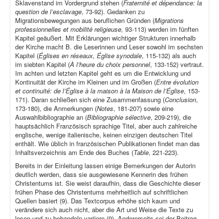
Sklavenstand im Vordergrund stehen (
Fraternité et dépendance: la
question de l’esclavage
, 73-92). Gedanken zu
Migrationsbewegungen aus beruflichen Gründen (
Migrations
professionnelles et mobilité religieuse,
93-113) werden im fünften
Kapitel geäußert. Mit Erklärungen wichtiger Strukturen innerhalb
der Kirche macht B. die Leserinnen und Leser sowohl im sechsten
Kapitel (
Églises en réseaux, Église synodale
, 115-132) als auch
im siebten Kapitel (
À l’heure du choix personnel
, 133-152) vertraut.
Im achten und letzten Kapitel geht es um die Entwicklung und
Kontinuität der Kirche im Kleinen und im Großen (
Entre évolution
et continuité: de l’Église à la maison à la Maison de l’Église
, 153-
171). Daran schließen sich eine Zusammenfassung (
Conclusion
,
173-180), die Anmerkungen (
Notes
, 181-207) sowie eine
Auswahlbibliographie an (
Bibliographie sélective
, 209-219), die
hauptsächlich Französisch sprachige Titel, aber auch zahlreiche
englische, wenige italienische, keinen einzigen deutschen Titel
enthält. Wie üblich in französischen Publikationen findet man das
Inhaltsverzeichnis am Ende des Buches (
Table
, 221-223).
Bereits in der Einleitung lassen einige Bemerkungen der Autorin
deutlich werden, dass sie ausgewiesene Kennerin des frühen
Christentums ist. Sie weist daraufhin, dass die Geschichte dieser
frühen Phase des Christentums mehrheitlich auf schriftlichen
Quellen basiert (9). Das Textcorpus erhöhe sich kaum und
verändere sich auch nicht, aber die Art und Weise die Texte zu
lesen und zu behandeln variiere (9). Andererseits sei der Beitrag