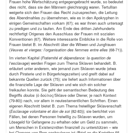
Frauen hohe Wertschätzung entgegengebracht wurde, so bedeutet
dies nicht, dass sie den Männern gleichrangig waren. Tertullian
weigerte sich den Frauen das Recht zuzusprechen, die Leitung
des Abendmahles zu übernehmen, wie es in den Apokryphen in
einigen Gemeinschaften vorkam (67); es war ihnen auch untersagt
zu predigen und zu taufen. Am Ende des dritten Jahrhunderts
rechtfertigt Origenes den Ausschluss der Frauen mit sozialen
Konventionen (67). Weitere interessante Einblicke in die Rolle von
Frauen bietet B. im Abschnitt über die Witwen und Jungfrauen
(
Veuves et vierges: l’organisation des femmes entre elles
(68-71)).
Im vierten Kapitel (
Fraternité et dépendance: la question de
l’esclavage
) werden Fragen zum Thema Sklaven behandelt. B.
erläutert unter anderem, wie jemand zum Sklaven wurde (etwa
durch Piraterie und in Bürgerkriegszeiten) und greift dabei auf
bekannte Quellen zurück (75); sie liefert auch Informationen über
die finanzielle Lage der Sklaven und wie sich ein solcher
freikaufen konnte. Sie geht der semantischen Bedeutung des
Begriffs
doulos
(ὁ δούλος/Sklave oder Diener, je nach Kontext
(79-80)) nach, vor allem in neutestamentlichen Schriften. Einen
eigenen Abschnitt bietet B. zum Thema freiwilliger Sklavenschaft
(
Esclavage volontaire et don de soi
(82-83)); sie berichtet von
Fällen, bei denen Personen freiwillig zu Sklaven wurden, um
Lösegeld für Gefangene zu erhalten oder um Geld zu sammeln,
um Menschen in Existenznöten finanziell zu unterstützen – wie
bei Clemens von Rom nachzulesen ist (Brief an die Korinther 55,