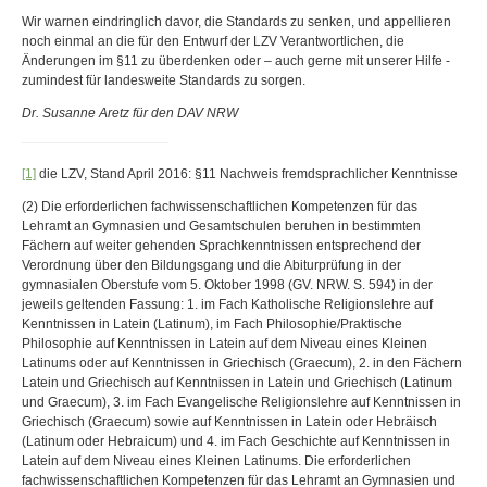
Wir warnen eindringlich davor, die Standards zu senken, und appellieren
noch einmal an die für den Entwurf der LZV Verantwortlichen, die
Änderungen im §11 zu überdenken oder – auch gerne mit unserer Hilfe -
zumindest für landesweite Standards zu sorgen.
Dr. Susanne Aretz für den DAV NRW
[1]
die LZV, Stand April 2016: §11 Nachweis fremdsprachlicher Kenntnisse
(2) Die erforderlichen fachwissenschaftlichen Kompetenzen für das
Lehramt an Gymnasien und Gesamtschulen beruhen in bestimmten
Fächern auf weiter gehenden Sprachkenntnissen entsprechend der
Verordnung über den Bildungsgang und die Abiturprüfung in der
gymnasialen Oberstufe vom 5. Oktober 1998 (GV. NRW. S. 594) in der
jeweils geltenden Fassung: 1. im Fach Katholische Religionslehre auf
Kenntnissen in Latein (Latinum), im Fach Philosophie/Praktische
Philosophie auf Kenntnissen in Latein auf dem Niveau eines Kleinen
Latinums oder auf Kenntnissen in Griechisch (Graecum), 2. in den Fächern
Latein und Griechisch auf Kenntnissen in Latein und Griechisch (Latinum
und Graecum), 3. im Fach Evangelische Religionslehre auf Kenntnissen in
Griechisch (Graecum) sowie auf Kenntnissen in Latein oder Hebräisch
(Latinum oder Hebraicum) und 4. im Fach Geschichte auf Kenntnissen in
Latein auf dem Niveau eines Kleinen Latinums. Die erforderlichen
fachwissenschaftlichen Kompetenzen für das Lehramt an Gymnasien und