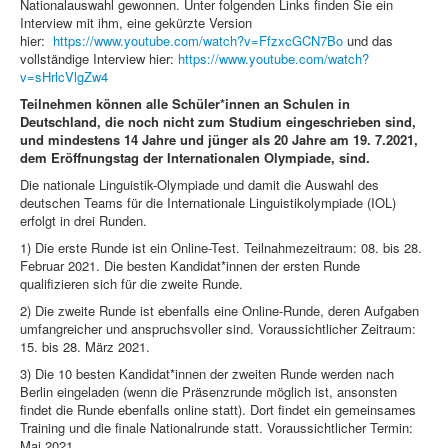
Nationalauswahl gewonnen. Unter folgenden Links finden Sie ein
Interview mit ihm, eine gekürzte Version
hier:
https://www.youtube.com/watch?v=FfzxcGCN7Bo
und das
vollständige Interview hier:
https://www.youtube.com/watch?
v=sHrlcVlgZw4
Teilnehmen können alle Schüler*innen an Schulen in
Deutschland, die noch nicht zum Studium eingeschrieben sind,
und mindestens 14 Jahre und jünger als 20 Jahre am 19. 7.2021,
dem Eröffnungstag der Internationalen Olympiade, sind.
Die nationale Linguistik-Olympiade und damit die Auswahl des
deutschen Teams für die Internationale Linguistikolympiade (IOL)
erfolgt in drei Runden.
1) Die erste Runde ist ein Online-Test. Teilnahmezeitraum: 08. bis 28.
Februar 2021. Die besten Kandidat*innen der ersten Runde
qualifizieren sich für die zweite Runde.
2) Die zweite Runde ist ebenfalls eine Online-Runde, deren Aufgaben
umfangreicher und anspruchsvoller sind. Voraussichtlicher Zeitraum:
15. bis 28. März 2021.
3) Die 10 besten Kandidat*innen der zweiten Runde werden nach
Berlin eingeladen (wenn die Präsenzrunde möglich ist, ansonsten
findet die Runde ebenfalls online statt). Dort findet ein gemeinsames
Training und die finale Nationalrunde statt. Voraussichtlicher Termin:
Mai 2021.