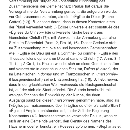
Versammlung der Bürger, die konstitutive Einrichtung des
Zusammenlebens der Gemeinschaft; Paulus hat daraus die
Vorwegnahme der Versammlung gemacht, die aufgerufen wurde,
vor Gott zusammenzutreten, als die l’«Église de Dieu» (Kirche
Gottes) (17)). B. erinnert daran, dass in diesen Kontexten stets
der Plural verwendet wird: L’«Église universelle est constituée des
«Églises du Christ»» (die universelle Kirche besteht aus
Gemeinden Christi (17)), mit Verweis in der Anmerkung auf eine
Stelle im Römerbrief (Anm. 2, Rm 16, 16). Dieser Gedanke steht
im Zusammenhang mit lokalen und besonderen Gemeinschaften
wie l‘«Église de Dieu qui est à Corinthe» ou comme l‘«Église des
Thessaloniciens qui sont en Dieu et dans le Christ» (17, Anm. 3, 1
Th 1, 1; 2 Co 1, 1). Paulus wendet sich an diese Gemeinschaften
und verortet sie in einer häuslichen Struktur, l’
oikos
(ὁ οἶκος)
,
der
im Lateinischen in
domus
und im Französischen in «
maisonnée
»
(Hausgemeinschaft) seine Entsprechung hat (18). B. hebt hervor,
dass in der griechischen Welt
maisonnée
die Basisgemeinschaft
ist, auf der sich die Stadt gründet. Die Autorin beschreibt mit
wenigen Strichen die Entwicklung der Kirche, die ihren
Ausgangspunkt bei diesen
maisonnées
genommen habe, also als
l’«Église par maisonnées», über l’«Église de cité» bis schließlich l‘
«Église d‘Empire» entstanden sei, in der Zeit der Regierung
Konstantins (18). Interessanterweise verwendet Paulus, wenn er
sich an eine Gemeinde wendet, den Genitiv des Namens des
Hausherrn oder er benutzt ein Possessivpronomen: «Stéphanas et