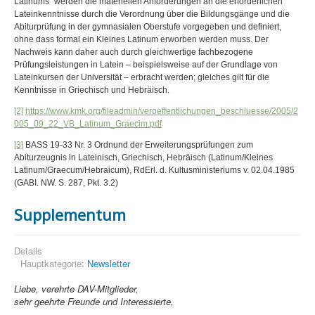
Latinums“ werden die materiellen Anforderungen an die erforderlichen
Lateinkenntnisse durch die Verordnung über die Bildungsgänge und die
Abiturprüfung in der gymnasialen Oberstufe vorgegeben und definiert,
ohne dass formal ein Kleines Latinum erworben werden muss. Der
Nachweis kann daher auch durch gleichwertige fachbezogene
Prüfungsleistungen in Latein – beispielsweise auf der Grundlage von
Lateinkursen der Universität – erbracht werden; gleiches gilt für die
Kenntnisse in Griechisch und Hebräisch.
[2]
https://www.kmk.org/fileadmin/veroeffentlichungen_beschluesse/2005/2
005_09_22_VB_Latinum_Graecim.pdf
[3]
BASS 19-33 Nr. 3 Ordnund der Erweiterungsprüfungen zum
Abiturzeugnis in Lateinisch, Griechisch, Hebräisch (Latinum/Kleines
Latinum/Graecum/Hebraicum), RdErl. d. Kultusministeriums v. 02.04.1985
(GABI. NW. S. 287, Pkt. 3.2)
Supplementum
Details
Hauptkategorie:
Newsletter
Liebe, verehrte DAV-Mitglieder,
sehr geehrte Freunde und Interessierte,