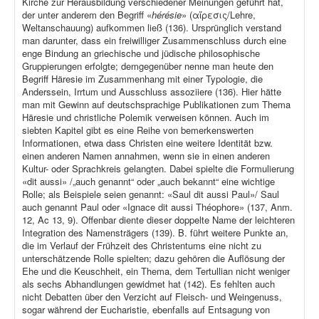
Kirche zur Herausbildung verschiedener Meinungen geführt hat,
der unter anderem den Begriff «
hérésie
» (αἵρεσις/Lehre,
Weltanschauung) aufkommen ließ (136). Ursprünglich verstand
man darunter, dass ein freiwilliger Zusammenschluss durch eine
enge Bindung an griechische und jüdische philosophische
Gruppierungen erfolgte; demgegenüber nenne man heute den
Begriff Häresie im Zusammenhang mit einer Typologie, die
Anderssein, Irrtum und Ausschluss assoziiere (136). Hier hätte
man mit Gewinn auf deutschsprachige Publikationen zum Thema
Häresie und christliche Polemik verweisen können. Auch im
siebten Kapitel gibt es eine Reihe von bemerkenswerten
Informationen, etwa dass Christen eine weitere Identität bzw.
einen anderen Namen annahmen, wenn sie in einen anderen
Kultur- oder Sprachkreis gelangten. Dabei spielte die Formulierung
«dit aussi» /„auch genannt“ oder „auch bekannt“ eine wichtige
Rolle; als Beispiele seien genannt: «Saul dit aussi Paul»/ Saul
auch genannt Paul oder «Ignace dit aussi Théophore» (137, Anm.
12, Ac 13, 9). Offenbar diente dieser doppelte Name der leichteren
Integration des Namensträgers (139). B. führt weitere Punkte an,
die im Verlauf der Frühzeit des Christentums eine nicht zu
unterschätzende Rolle spielten; dazu gehören die Auflösung der
Ehe und die Keuschheit, ein Thema, dem Tertullian nicht weniger
als sechs Abhandlungen gewidmet hat (142). Es fehlten auch
nicht Debatten über den Verzicht auf Fleisch- und Weingenuss,
sogar während der Eucharistie, ebenfalls auf Entsagung von