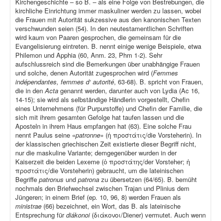
Kirchengeschichte – so B. – als eine Folge von Bestrebungen, die
kirchliche Einrichtung immer maskuliner werden zu lassen, wobei
die Frauen mit Autorität sukzessive aus den kanonischen Texten
verschwunden seien (54). In den neutestamentlichen Schriften
wird kaum von Paaren gesprochen, die gemeinsam für die
Evangelisierung eintreten. B. nennt einige wenige Beispiele, etwa
Philemon und Apphia (60, Anm. 23, Phm 1-2). Sehr
aufschlussreich sind die Bemerkungen über unabhängige Frauen
und solche, denen Autorität zugesprochen wird (
Femmes
indépendantes, femmes d‘ autorité
, 63-68). B. spricht von Frauen,
die in den
Acta
genannt werden, darunter auch von Lydia (Ac 16,
14-15); sie wird als selbständige Händlerin vorgestellt, Chefin
eines Unternehmens (für Purpurstoffe) und Chefin der Familie, die
sich mit ihrem gesamten Gefolge hat taufen lassen und die
Aposteln in ihrem Haus empfangen hat (63). Eine solche Frau
nennt Paulus seine «
patronne
» (ἡ προστάτις/die Vorsteherin). In
der klassischen griechischen Zeit existierte dieser Begriff nicht,
nur die maskuline Variante; demgegenüber wurden in der
Kaiserzeit die beiden Lexeme (ὁ προστάτης/der Vorsteher; ἡ
προστάτις/die Vorsteherin) gebraucht, um die lateinischen
Begriffe
patronus
und
patrona
zu übersetzen (64/65). B. bemüht
nochmals den Briefwechsel zwischen Trajan und Plinius dem
Jüngeren; in einem Brief (ep
.
10, 96, 8) werden Frauen als
ministrae
(66) bezeichnet, ein Wort, das B. als lateinische
Entsprechung für
diákonoi
(διάκονοι/Diener) vermutet. Auch wenn