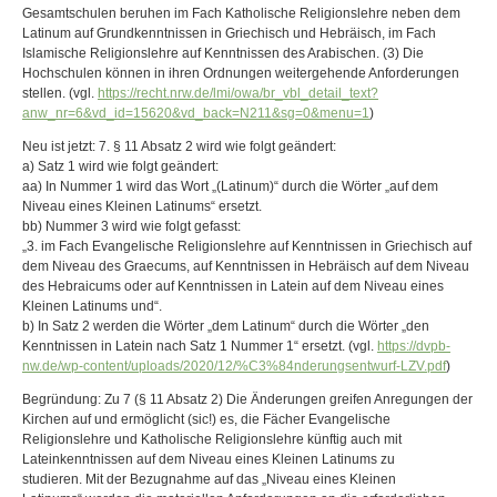
Gesamtschulen beruhen im Fach Katholische Religionslehre neben dem
Latinum auf Grundkenntnissen in Griechisch und Hebräisch, im Fach
Islamische Religionslehre auf Kenntnissen des Arabischen. (3) Die
Hochschulen können in ihren Ordnungen weitergehende Anforderungen
stellen. (vgl.
https://recht.nrw.de/lmi/owa/br_vbl_detail_text?
anw_nr=6&vd_id=15620&vd_back=N211&sg=0&menu=1
)
Neu ist jetzt: 7. § 11 Absatz 2 wird wie folgt geändert:
a) Satz 1 wird wie folgt geändert:
aa) In Nummer 1 wird das Wort „(Latinum)“ durch die Wörter „auf dem
Niveau eines Kleinen Latinums“ ersetzt.
bb) Nummer 3 wird wie folgt gefasst:
„3. im Fach Evangelische Religionslehre auf Kenntnissen in Griechisch auf
dem Niveau des Graecums, auf Kenntnissen in Hebräisch auf dem Niveau
des Hebraicums oder auf Kenntnissen in Latein auf dem Niveau eines
Kleinen Latinums und“.
b) In Satz 2 werden die Wörter „dem Latinum“ durch die Wörter „den
Kenntnissen in Latein nach Satz 1 Nummer 1“ ersetzt. (vgl.
https://dvpb-
nw.de/wp-content/uploads/2020/12/%C3%84nderungsentwurf-LZV.pdf
)
Begründung: Zu 7 (§ 11 Absatz 2) Die Änderungen greifen Anregungen der
Kirchen auf und ermöglicht (sic!) es, die Fächer Evangelische
Religionslehre und Katholische Religionslehre künftig auch mit
Lateinkenntnissen auf dem Niveau eines Kleinen Latinums zu
studieren. Mit der Bezugnahme auf das „Niveau eines Kleinen