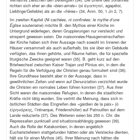
richten sich eher an die
«bien-aimés»
(οἱ ἀγαπητοί, agapétoi,
Lieblinge/Geliebte) als an die
«frères»
(34, Anm. 50, 1 Jn 2, 7).
Im zweiten Kapitel (
Ni cachées, ni confinées: le mythe d’une
Église souterraine
) möchte B. den Mythos einer Kirche im
Untergrund widerlegen, deren Gruppierungen nur versteckt und
einsperrt gewesen seien. Die
maisonnées/
Hausgemeinschaften
der Kirche haben sich ihrer Aussage nach sowohl im Inneren der
Häuser versammelt als auch außerhalb, bis sie über ein Gebäude
verfügten, das ihnen gehörte, und Räume hatten, die für spezielle
liturgische Zwecke geeignet waren (35). B. geht kurz auf den
Briefwechsel zwischen Kaiser Trajan und Plinius ein, in dem die
Regeln für die Verfolgung der Christen genau formuliert sind (36).
Ihre Grundthese besteht aber in der Aussage, dass in
gewöhnlichen Zeiten und wenn auf Denunziation verzichtet wurde
die Christen ein normales Leben führen konnten (37). Aus ihrer
Sicht waren die
maisonnées
Refugien, in denen die staatlichen
Kräfte nicht tätig wurden. Sie vertritt die Meinung, dass sich in
östlichen Städten das Eingreifen des «gardien de la paix» (ὁ
εἰρηνάρκης, l’irénarque, Friedenshüter) auf Patrouillen auf dem
Lande reduzierte (37). Des Weiteren seien bis 250 n. Chr. die
Repressalien punktuell und situationsabhängig gewesen (39).
Auch die Rolle der Katakomben, in denen angeblich
Eucharistiefeiern stattgefunden hätten oder als Verstecke dienten,
hält sie für einen Mythos (45). Ihrer Meinung nach hätten die