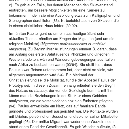
2). Es gab auch Fälle, bei denen Menschen den Sklavenstand
erstrebten, um bessere Möglichkeiten für eine Karriere zu
bekommen, indem sie eine Ausbildung etwa zum Kalligraphen und
Stenographen durchliefen (83). B. berichtet auch von Sklaven, die
in einem christlichen Haus lebten (89-92).
Im fünften Kapitel geht es um ein aus heutiger Sicht sehr
aktuelles Thema, nämlich um Fragen der Migration (und um die
religiöse Mobilität) (
Migrations professionnelles et mobilité
religieuse
). Zu Beginn ihrer Ausführungen erinnert B. daran, dass
am Anfang des ersten Jahrtausends Phönizier und Griechen im
Westen siedelten, während Wanderungsbewegungen aus Italien
nach Afrika zu beobachten waren (93/94). Sie stellt fest, dass
Paulus zwar Reisen unternommen hat, aber nicht so viele, wie
allgemein angenommen wird (94). Ein Merkmal der
Christianisierung sei die Mobilität, für die der Apostel Paulus der
Prototyp sei. In diesem Zusammenhang erläutert sie den Begriff
des Netzes (
le réseau
), der von der Soziologie kommt; mit ihm
könne man die Beziehungen in der Struktur eines Gebietes
analysieren, die die verschiedenen sozialen Einheiten pflegten
(94). Paulus entwickelte ein Netz, das auf familiäre Bande
gründete und professionell ausgerichtet war. Die Kontakte wurden
mit Briefen, persönlichen Besuchen und solcher seiner Mitarbeiter
gepflegt (95). Der antike Migrant war weder ohne Wurzeln noch
stand er am Rand der Gesellschaft. Es gab Wanderkaufleute, (ὁ