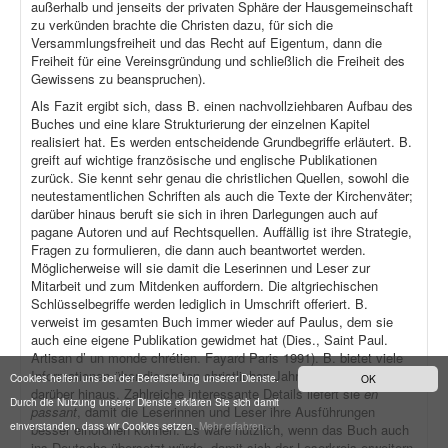
außerhalb und jenseits der privaten Sphäre der Hausgemeinschaft
zu verkünden brachte die Christen dazu, für sich die
Versammlungsfreiheit und das Recht auf Eigentum, dann die
Freiheit für eine Vereinsgründung und schließlich die Freiheit des
Gewissens zu beanspruchen).
Als Fazit ergibt sich, dass B. einen nachvollziehbaren Aufbau des
Buches und eine klare Strukturierung der einzelnen Kapitel
realisiert hat. Es werden entscheidende Grundbegriffe erläutert. B.
greift auf wichtige französische und englische Publikationen
zurück. Sie kennt sehr genau die christlichen Quellen, sowohl die
neutestamentlichen Schriften als auch die Texte der Kirchenväter;
darüber hinaus beruft sie sich in ihren Darlegungen auch auf
pagane Autoren und auf Rechtsquellen. Auffällig ist ihre Strategie,
Fragen zu formulieren, die dann auch beantwortet werden.
Möglicherweise will sie damit die Leserinnen und Leser zur
Mitarbeit und zum Mitdenken auffordern. Die altgriechischen
Schlüsselbegriffe werden lediglich in Umschrift offeriert. B.
verweist im gesamten Buch immer wieder auf Paulus, dem sie
auch eine eigene Publikation gewidmet hat (Dies., Saint Paul.
Artisan d’ un monde chrétien. Fayard Paris 1991). B. bietet viele
Informationen über die ersten christlichen Jahrhunderte und
Cookies helfen uns bei der Bereitstellung unserer Dienste.
OK
darüber hinaus. Zahlreiche interessante Details liefert sie
en
Durch die Nutzung unserer Dienste erklären Sie sich damit
passant
, damit die Leserinnen und Leser ihre Ausführungen
einverstanden, dass wir Cookies setzen.
Mehr erfahren...
besser einordnen können. Es wäre nützlich, wenn das Buch auch
ins Deutsche übersetzt würde, damit sich der Leserkreis erweitern