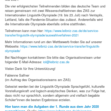
Die vier erfolgreichsten Teilnehmenden bilden das deutsche Team und
reisen gemeinsam mit zwei Wissenschaftlerinnen des ZAS zur
Internationalen Linguistik-Olympiade (19. bis 23. Juli) nach Ventspils,
Lettland, falls die Pandemie-Situation das zulässt. Anderenfalls wird
die Internationale Olympiade ebenfalls online stattfinden.
Teilnehmen kann man hier:
https://www.leibniz-zas.de/de/service-
transfer/linguistik-olympiade/auswahlverfahren-2021
Mehr Informationen rund um den Wettbewerb finden Sie auf unserer
Webseite:
https://www.leibniz-zas.de/de/service-transfer/linguistik-
olympiade/
Bei Nachfragen kontaktieren Sie bitte das Organisationsteam unter
folgender E-Mail-Adresse:
iol@leibniz-zas.de
Vielen Dank für Ihre Unterstützung!
Fabienne Salfner
(im Auftrag des Organisationsteams am ZAS)
Getestet werden bei der Linguistik-Olympiade Sprachgefühl, kulturelle
Vorstellungskraft und logisch-analytisches Denken, was zur Folge hat,
dass nicht nur sprachlich, sondern allgemein und vielfach begabte
Schüler*innen die besten Ergebnisse erzielen.
Hier kann man die Aufgaben der 1. Runde aus dem Jahr 2020
ausprobieren
.
Quelle:
https://www.leibniz-zas.de/de/service-