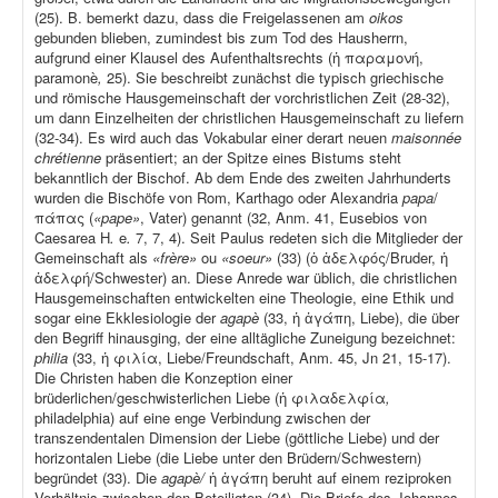
(25). B. bemerkt dazu, dass die Freigelassenen am
oikos
gebunden blieben, zumindest bis zum Tod des Hausherrn,
aufgrund einer Klausel des Aufenthaltsrechts (ἡ παραμονή,
paramonè
,
25). Sie beschreibt zunächst die typisch griechische
und römische Hausgemeinschaft der vorchristlichen Zeit (28-32),
um dann Einzelheiten der christlichen Hausgemeinschaft zu liefern
(32-34). Es wird auch das Vokabular einer derart neuen
maisonnée
chrétienne
präsentiert; an der Spitze eines Bistums steht
bekanntlich der Bischof. Ab dem Ende des zweiten Jahrhunderts
wurden die Bischöfe von Rom, Karthago oder Alexandria
papa
/
πάπας (
«pape»
, Vater) genannt (32, Anm. 41, Eusebios von
Caesarea H
.
e
.
7, 7, 4). Seit Paulus redeten sich die Mitglieder der
Gemeinschaft als
«frère»
ou
«soeur»
(33) (ὁ ἀδελφός/Bruder, ἡ
ἀδελφή/Schwester) an. Diese Anrede war üblich, die christlichen
Hausgemeinschaften entwickelten eine Theologie, eine Ethik und
sogar eine Ekklesiologie der
agapè
(33, ἡ ἀγάπη, Liebe), die über
den Begriff hinausging, der eine alltägliche Zuneigung bezeichnet:
philia
(33, ἡ φιλία, Liebe/Freundschaft, Anm. 45, Jn 21, 15-17).
Die Christen haben die Konzeption einer
brüderlichen/geschwisterlichen Liebe (ἡ φιλαδελφία
,
philadelphia) auf eine enge Verbindung zwischen der
transzendentalen Dimension der Liebe (göttliche Liebe) und der
horizontalen Liebe (die Liebe unter den Brüdern/Schwestern)
begründet (33). Die
agapè/
ἡ ἀγάπη beruht auf einem reziproken
Verhältnis zwischen den Beteiligten (34). Die Briefe des Johannes