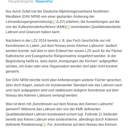
Hauptkategorie:
Newsletter
Nur durch Zufall hat der Deutsche Altphilologenverband Nordrhein-
Westfalen (DAV NRW) von einer geplanten Änderung der
Lehramtszugangsverordnung
[1]
(LZV) erfahren, die Auswirkungen auf die
von der Kultusministerkonferenz (KMK)
[2]
vereinbarten Qualitätsstandards
Latinum und Graecum haben kann.
Nachdem in der LZV 2016 bereits z. B. das Fach Geschichte nur mit
Kenntnissen in Latein „auf dem Niveau eines Kleinen Latinums“ studiert
werden konnte, soll dies in dem Entwurf der neuen LZV auch für die Fächer
Katholische und Evangelische Religionslehre eingeführt werden. In der
Begründung heißt es, dass damit „Anregungen der Kirchen“ aufgegriffen
würden, ein Autor oder eine Organisation werden dort aber nicht konkret
genannt.
Der DAV NRW möchte nicht über Anforderungen anderer Fächer sprechen,
aber doch fragen, warum ein bundesweiter Standard wie das Latinum nach
und nach aufgegeben wird und stattdessen lediglich Kenntnisse auf dem
Niveau des Kleinen Latinums verlangt werden.
Was ist denn mit „Kenntnissen auf dem Niveau des Kleinen Latinums“
gemeint? Während das Latinum den von der KMK definierten
Qualitätsstandard Latinum bundesweit sichert (vgl. Fußnote 2), bedeutet
bereits das Kleine Latinum eine landesinterne, allerdings durch Kriterien
definierte Relativierung
[3]
. Für „Kenntnisse auf dem Niveau des Kleinen