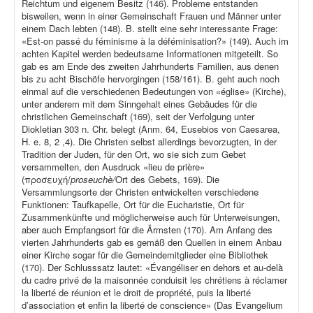
Reichtum und eigenem Besitz (146). Probleme entstanden
bisweilen, wenn in einer Gemeinschaft Frauen und Männer unter
einem Dach lebten (148). B. stellt eine sehr interessante Frage:
«Est-on passé du féminisme à la déféminisation?» (149). Auch im
achten Kapitel werden bedeutsame Informationen mitgeteilt. So
gab es am Ende des zweiten Jahrhunderts Familien, aus denen
bis zu acht Bischöfe hervorgingen (158/161). B. geht auch noch
einmal auf die verschiedenen Bedeutungen von «église» (Kirche),
unter anderem mit dem Sinngehalt eines Gebäudes für die
christlichen Gemeinschaft (169), seit der Verfolgung unter
Diokletian 303 n. Chr. belegt (Anm. 64, Eusebios von Caesarea,
H. e. 8, 2 ,4). Die Christen selbst allerdings bevorzugten, in der
Tradition der Juden, für den Ort, wo sie sich zum Gebet
versammelten, den Ausdruck «lieu de prière»
(προσευχή/
proseuchè/
Ort des Gebets, 169). Die
Versammlungsorte der Christen entwickelten verschiedene
Funktionen: Taufkapelle, Ort für die Eucharistie, Ort für
Zusammenkünfte und möglicherweise auch für Unterweisungen,
aber auch Empfangsort für die Ärmsten (170). Am Anfang des
vierten Jahrhunderts gab es gemäß den Quellen in einem Anbau
einer Kirche sogar für die Gemeindemitglieder eine Bibliothek
(170). Der Schlusssatz lautet: «Évangéliser en dehors et au-delà
du cadre privé de la maisonnée conduisit les chrétiens à réclamer
la liberté de réunion et le droit de propriété, puis la liberté
d’association et enfin la liberté de conscience» (Das Evangelium