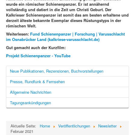
wurde ein römischer Schienenpanzer. Er ist annähernd
vollständig und datiert in die Zeit um Christi Geburt. Der
Kalkrieser Schienenpanzer ist somit das am besten erhaltene und
derzeit älteste bekannte Exemplar dieses Rüstungstyps in der
römischen Welt.
Weiterlesen:
Fund Schienenpanzer | Forschung | Varusschlacht
im Osnabrücker Land (kalkriese-varusschlacht.de)
Gut gemacht auch der Kurzfilm:
Projekt Schienenpanzer - YouTube
Neue Publikationen, Rezensionen, Buchvorstellungen
Presse, Rundfunk & Fernsehen
Allgemeine Nachrichten
Tagungsankündigungen
Aktuelle Seite:
Home
Veröffentlichungen
Newsletter
Februar 2021