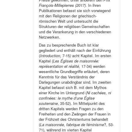
François-Millepierres (2017).
In ihren
Publikationen befasst sie sich vorwiegend
mit den Religionen der griechisch-
römischen Welt und untersucht die
Strukturen der religiösen Gemeinschaften
und die Verankerung in den verschiedenen
Netzwerken.
Das zu besprechende Buch ist klar
gegliedert und enthält nach der Einführung
(
Introduction,
7-15
)
acht Kapitel. Im ersten
Kapitel (
Les Églises de maisonnée:
représentation et réalité,
17-34) werden
wesentliche Grundbegriffe erläutert, deren
Kenntnis für das Verständnis der
Darlegungen unabdingbar sind. Im zweiten
Kapitel befasst sich B. mit dem Mythos
einer Kirche im Untergrund (
Ni cachées, ni
confinées: le mythe d’une Église
souterraine
, 35-52). Im Mittelpunkt des
dritten Kapitels werden Fragen zu den
Freiheiten und den Zwängen der Frauen in
der Frühzeit des Christentums behandelt
(
La maisonnée, fabrique de féminisme
?, 53-
71), während im vierten Kapitel