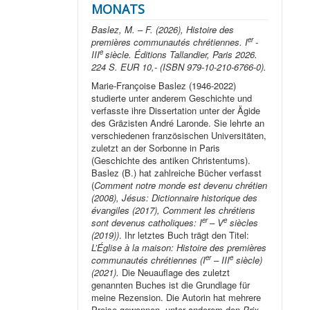
MONATS
Baslez, M. – F. (2026), Histoire des
er
premières communautés chrétiennes. I
-
e
III
siècle. Éditions Tallandier, Paris 2026.
224 S. EUR 10,- (ISBN 979-10-210-6766-0).
Marie-Françoise Baslez (1946-2022)
studierte unter anderem Geschichte und
verfasste ihre Dissertation unter der Ägide
des Gräzisten André Laronde. Sie lehrte an
verschiedenen französischen Universitäten,
zuletzt an der Sorbonne in Paris
(Geschichte des antiken Christentums).
Baslez (B.) hat zahlreiche Bücher verfasst
(
Comment notre monde est devenu chrétien
(2008), Jésus: Dictionnaire historique des
évangiles (2017), Comment les chrétiens
er
e
sont devenus catholiques: I
– V
siècles
(2019))
. Ihr letztes Buch trägt den Titel:
L’Église à la maison: Histoire des premières
er
e
communautés chrétiennes (I
– III
siècle)
(2021).
Die Neuauflage des zuletzt
genannten Buches ist die Grundlage für
meine Rezension. Die Autorin hat mehrere
Preise gewonnen, unter anderem den
Prix