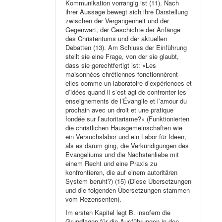
Kommunikation vorrangig ist (11). Nach
ihrer Aussage bewegt sich ihre Darstellung
zwischen der Vergangenheit und der
Gegenwart, der Geschichte der Anfänge
des Christentums und der aktuellen
Debatten (13). Am Schluss der Einführung
stellt sie eine Frage, von der sie glaubt,
dass sie gerechtfertigt ist: «Les
maisonnées chrétiennes fonctionnèrent-
elles comme un laboratoire d’expériences et
d’idées quand il s’est agi de confronter les
enseignements de l’Évangile et l’amour du
prochain avec un droit et une pratique
fondée sur l’autoritarisme?» (Funktionierten
die christlichen Hausgemeinschaften wie
ein Versuchslabor und ein Labor für Ideen,
als es darum ging, die Verkündigungen des
Evangeliums und die Nächstenliebe mit
einem Recht und eine Praxis zu
konfrontieren, die auf einem autoritären
System beruht?) (15) (Diese Übersetzungen
und die folgenden Übersetzungen stammen
vom Rezensenten).
Im ersten Kapitel legt B. insofern die
Grundlagen für die Ausführungen in den