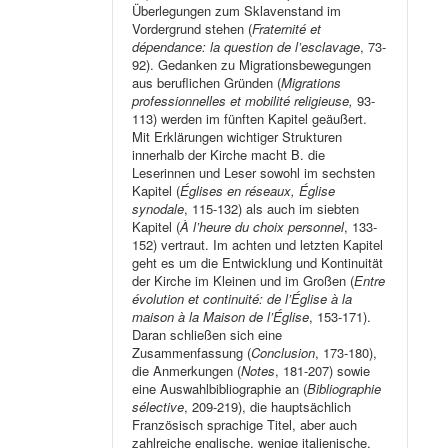
Überlegungen zum Sklavenstand im
Vordergrund stehen (
Fraternité et
dépendance: la question de l’esclavage
, 73-
92). Gedanken zu Migrationsbewegungen
aus beruflichen Gründen (
Migrations
professionnelles et mobilité religieuse,
93-
113) werden im fünften Kapitel geäußert.
Mit Erklärungen wichtiger Strukturen
innerhalb der Kirche macht B. die
Leserinnen und Leser sowohl im sechsten
Kapitel (
Églises en réseaux, Église
synodale
, 115-132) als auch im siebten
Kapitel (
À l’heure du choix personnel
, 133-
152) vertraut. Im achten und letzten Kapitel
geht es um die Entwicklung und Kontinuität
der Kirche im Kleinen und im Großen (
Entre
évolution et continuité: de l’Église à la
maison à la Maison de l’Église
, 153-171).
Daran schließen sich eine
Zusammenfassung (
Conclusion
, 173-180),
die Anmerkungen (
Notes
, 181-207) sowie
eine Auswahlbibliographie an (
Bibliographie
sélective
, 209-219), die hauptsächlich
Französisch sprachige Titel, aber auch
zahlreiche englische, wenige italienische,