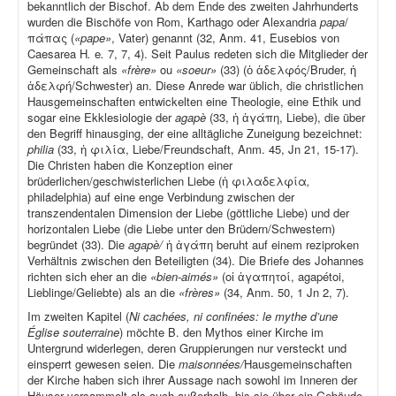
bekanntlich der Bischof. Ab dem Ende des zweiten Jahrhunderts
wurden die Bischöfe von Rom, Karthago oder Alexandria
papa
/
πάπας (
«pape»
, Vater) genannt (32, Anm. 41, Eusebios von
Caesarea H
.
e
.
7, 7, 4). Seit Paulus redeten sich die Mitglieder der
Gemeinschaft als
«frère»
ou
«soeur»
(33) (ὁ ἀδελφός/Bruder, ἡ
ἀδελφή/Schwester) an. Diese Anrede war üblich, die christlichen
Hausgemeinschaften entwickelten eine Theologie, eine Ethik und
sogar eine Ekklesiologie der
agapè
(33, ἡ ἀγάπη, Liebe), die über
den Begriff hinausging, der eine alltägliche Zuneigung bezeichnet:
philia
(33, ἡ φιλία, Liebe/Freundschaft, Anm. 45, Jn 21, 15-17).
Die Christen haben die Konzeption einer
brüderlichen/geschwisterlichen Liebe (ἡ φιλαδελφία
,
philadelphia) auf eine enge Verbindung zwischen der
transzendentalen Dimension der Liebe (göttliche Liebe) und der
horizontalen Liebe (die Liebe unter den Brüdern/Schwestern)
begründet (33). Die
agapè/
ἡ ἀγάπη beruht auf einem reziproken
Verhältnis zwischen den Beteiligten (34). Die Briefe des Johannes
richten sich eher an die
«bien-aimés»
(οἱ ἀγαπητοί, agapétoi,
Lieblinge/Geliebte) als an die
«frères»
(34, Anm. 50, 1 Jn 2, 7).
Im zweiten Kapitel (
Ni cachées, ni confinées: le mythe d’une
Église souterraine
) möchte B. den Mythos einer Kirche im
Untergrund widerlegen, deren Gruppierungen nur versteckt und
einsperrt gewesen seien. Die
maisonnées/
Hausgemeinschaften
der Kirche haben sich ihrer Aussage nach sowohl im Inneren der
Häuser versammelt als auch außerhalb, bis sie über ein Gebäude