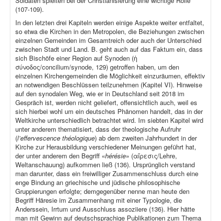
Soldaten spielten bei der Christianisierung eine wichtige Rolle
(107-109).
In den letzten drei Kapiteln werden einige Aspekte weiter entfaltet,
so etwa die Kirchen in den Metropolen, die Beziehungen zwischen
einzelnen Gemeinden im Gesamtreich oder auch der Unterschied
zwischen Stadt und Land. B. geht auch auf das Faktum ein, dass
sich Bischöfe einer Region auf Synoden (ἡ
σύνοδος/concilium/synode, 129) getroffen haben, um den
einzelnen Kirchengemeinden die Möglichkeit einzuräumen, effektiv
an notwendigen Beschlüssen teilzunehmen (Kapitel VI). Hinweise
auf den synodalen Weg, wie er in Deutschland seit 2018 im
Gespräch ist, werden nicht geliefert, offensichtlich auch, weil es
sich hierbei wohl um ein deutsches Phänomen handelt, das in der
Weltkirche unterschiedlich betrachtet wird. Im siebten Kapitel wird
unter anderem thematisiert, dass der theologische Aufruhr
(
l’effervescence théologique
) ab dem zweiten Jahrhundert in der
Kirche zur Herausbildung verschiedener Meinungen geführt hat,
der unter anderem den Begriff «
hérésie
» (αἵρεσις/Lehre,
Weltanschauung) aufkommen ließ (136). Ursprünglich verstand
man darunter, dass ein freiwilliger Zusammenschluss durch eine
enge Bindung an griechische und jüdische philosophische
Gruppierungen erfolgte; demgegenüber nenne man heute den
Begriff Häresie im Zusammenhang mit einer Typologie, die
Anderssein, Irrtum und Ausschluss assoziiere (136). Hier hätte
man mit Gewinn auf deutschsprachige Publikationen zum Thema