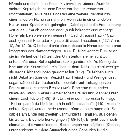
Häresie und christliche Polemik verweisen können. Auch im
siebten Kapitel gibt es eine Reihe von bemerkenswerten
Informationen, etwa dass Christen eine weitere Identität bzw.
einen anderen Namen annahmen, wenn sie in einen anderen
Kultur- oder Sprachkreis gelangten. Dabei spielte die Formulierung
«dit aussi» /„auch genannt“ oder „auch bekannt“ eine wichtige
Rolle; als Beispiele seien genannt: «Saul dit aussi Paul»/ Saul
auch genannt Paul oder «Ignace dit aussi Théophore» (137, Anm.
12, Ac 13, 9). Offenbar diente dieser doppelte Name der leichteren
Integration des Namensträgers (139). B. führt weitere Punkte an,
die im Verlauf der Frühzeit des Christentums eine nicht zu
unterschätzende Rolle spielten; dazu gehören die Auflösung der
Ehe und die Keuschheit, ein Thema, dem Tertullian nicht weniger
als sechs Abhandlungen gewidmet hat (142). Es fehlten auch
nicht Debatten über den Verzicht auf Fleisch- und Weingenuss,
sogar während der Eucharistie, ebenfalls auf Entsagung von
Reichtum und eigenem Besitz (146). Probleme entstanden
bisweilen, wenn in einer Gemeinschaft Frauen und Männer unter
einem Dach lebten (148). B. stellt eine sehr interessante Frage:
«Est-on passé du féminisme à la déféminisation?» (149). Auch im
achten Kapitel werden bedeutsame Informationen mitgeteilt. So
gab es am Ende des zweiten Jahrhunderts Familien, aus denen
bis zu acht Bischöfe hervorgingen (158/161). B. geht auch noch
einmal auf die verschiedenen Bedeutungen von «église» (Kirche),
unter anderem mit dem Sinngehalt eines Gebäudes für die