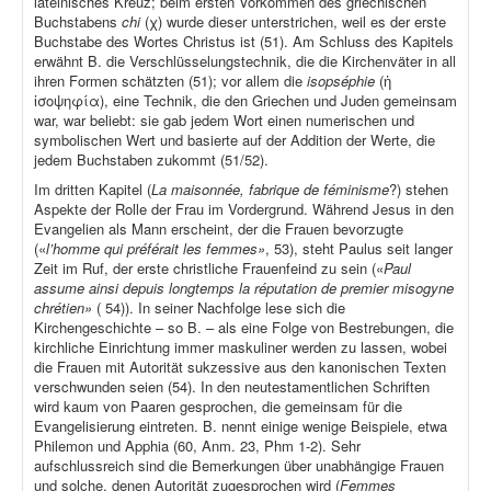
lateinisches Kreuz; beim ersten Vorkommen des griechischen
Buchstabens
chi
(χ) wurde dieser unterstrichen, weil es der erste
Buchstabe des Wortes Christus ist (51). Am Schluss des Kapitels
erwähnt B. die Verschlüsselungstechnik, die die Kirchenväter in all
ihren Formen schätzten (51); vor allem die
isopséphie
(ἡ
ἰσοψηφία), eine Technik, die den Griechen und Juden gemeinsam
war, war beliebt: sie gab jedem Wort einen numerischen und
symbolischen Wert und basierte auf der Addition der Werte, die
jedem Buchstaben zukommt (51/52).
Im dritten Kapitel (
La maisonnée, fabrique de féminisme
?) stehen
Aspekte der Rolle der Frau im Vordergrund. Während Jesus in den
Evangelien als Mann erscheint, der die Frauen bevorzugte
(«
l’homme qui préférait les femmes»
, 53), steht Paulus seit langer
Zeit im Ruf, der erste christliche Frauenfeind zu sein («
Paul
assume ainsi depuis longtemps la réputation de premier misogyne
chrétien»
( 54)). In seiner Nachfolge lese sich die
Kirchengeschichte – so B. – als eine Folge von Bestrebungen, die
kirchliche Einrichtung immer maskuliner werden zu lassen, wobei
die Frauen mit Autorität sukzessive aus den kanonischen Texten
verschwunden seien (54). In den neutestamentlichen Schriften
wird kaum von Paaren gesprochen, die gemeinsam für die
Evangelisierung eintreten. B. nennt einige wenige Beispiele, etwa
Philemon und Apphia (60, Anm. 23, Phm 1-2). Sehr
aufschlussreich sind die Bemerkungen über unabhängige Frauen
und solche, denen Autorität zugesprochen wird (
Femmes