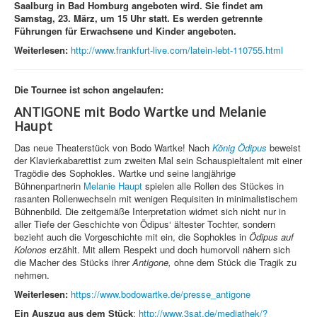
Saalburg in Bad Homburg angeboten wird. Sie findet am
Samstag, 23. März, um 15 Uhr statt. Es werden getrennte
Führungen für Erwachsene und Kinder angeboten.
Weiterlesen:
http://www.frankfurt-live.com/latein-lebt-110755.html
Die Tournee ist schon angelaufen:
ANTIGONE mit Bodo Wartke und Melanie
Haupt
Das neue Theaterstück von Bodo Wartke! Nach
König Ödipus
beweist
der Klavierkabarettist zum zweiten Mal sein Schauspieltalent mit einer
Tragödie des Sophokles. Wartke und seine langjährige
Bühnenpartnerin
Melanie Haupt
spielen alle Rollen des Stückes in
rasanten Rollenwechseln mit wenigen Requisiten in minimalistischem
Bühnenbild. Die zeitgemäße Interpretation widmet sich nicht nur in
aller Tiefe der Geschichte von Ödipus‘ ältester Tochter, sondern
bezieht auch die Vorgeschichte mit ein, die Sophokles in
Ödipus auf
Kolonos
erzählt. Mit allem Respekt und doch humorvoll nähern sich
die Macher des Stücks ihrer
Antigone,
ohne dem Stück die Tragik zu
nehmen.
Weiterlesen:
https://www.bodowartke.de/presse_antigone
Ein Auszug aus dem Stück
:
http://www.3sat.de/mediathek/?