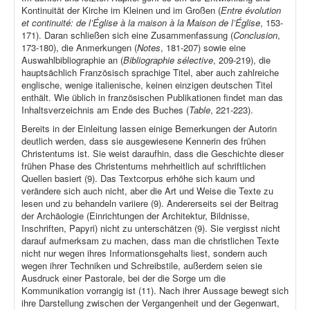
Kontinuität der Kirche im Kleinen und im Großen (
Entre évolution
et continuité: de l’Église à la maison à la Maison de l’Église
, 153-
171). Daran schließen sich eine Zusammenfassung (
Conclusion
,
173-180), die Anmerkungen (
Notes
, 181-207) sowie eine
Auswahlbibliographie an (
Bibliographie sélective
, 209-219), die
hauptsächlich Französisch sprachige Titel, aber auch zahlreiche
englische, wenige italienische, keinen einzigen deutschen Titel
enthält. Wie üblich in französischen Publikationen findet man das
Inhaltsverzeichnis am Ende des Buches (
Table
, 221-223).
Bereits in der Einleitung lassen einige Bemerkungen der Autorin
deutlich werden, dass sie ausgewiesene Kennerin des frühen
Christentums ist. Sie weist daraufhin, dass die Geschichte dieser
frühen Phase des Christentums mehrheitlich auf schriftlichen
Quellen basiert (9). Das Textcorpus erhöhe sich kaum und
verändere sich auch nicht, aber die Art und Weise die Texte zu
lesen und zu behandeln variiere (9). Andererseits sei der Beitrag
der Archäologie (Einrichtungen der Architektur, Bildnisse,
Inschriften, Papyri) nicht zu unterschätzen (9). Sie vergisst nicht
darauf aufmerksam zu machen, dass man die christlichen Texte
nicht nur wegen ihres Informationsgehalts liest, sondern auch
wegen ihrer Techniken und Schreibstile, außerdem seien sie
Ausdruck einer Pastorale, bei der die Sorge um die
Kommunikation vorrangig ist (11). Nach ihrer Aussage bewegt sich
ihre Darstellung zwischen der Vergangenheit und der Gegenwart,