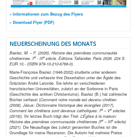
» Informationen zum Bezug des Flyers
» Download Flyer (PDF)
NEUERSCHEINUNG DES MONATS
Baslez, M. – F. (2026), Histoire des premières communautés
er
e
chrétiennes. I
- III
siècle. Éditions Tallandier, Paris 2026. 224 S.
EUR 10,- (ISBN 979-10-210-6766-0).
Marie-Françoise Baslez (1946-2022) studierte unter anderem
Geschichte und verfasste ihre Dissertation unter der Ägide des
Gräzisten André Laronde. Sie lehrte an verschiedenen
französischen Universitäten, zuletzt an der Sorbonne in Paris
(Geschichte des antiken Christentums). Baslez (B.) hat zahlreiche
Bücher verfasst (
Comment notre monde est devenu chrétien
(2008), Jésus: Dictionnaire historique des évangiles (2017),
er
e
Comment les chrétiens sont devenus catholiques: I
– V
siècles
(2019))
. Ihr letztes Buch trägt den Titel:
L’Église à la maison:
er
e
Histoire des premières communautés chrétiennes (I
– III
siècle)
(2021).
Die Neuauflage des zuletzt genannten Buches ist die
Grundlage für meine Rezension. Die Autorin hat mehrere Preise