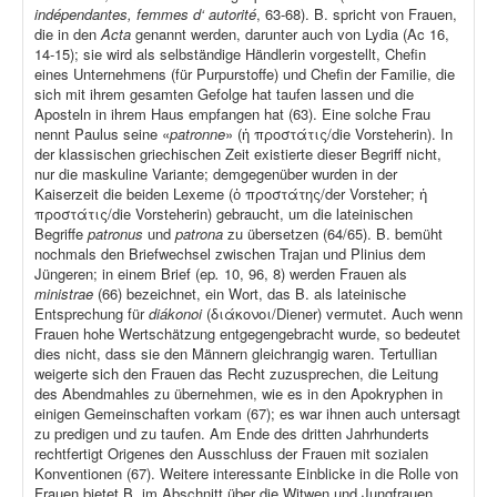
indépendantes, femmes d‘ autorité
, 63-68). B. spricht von Frauen,
die in den
Acta
genannt werden, darunter auch von Lydia (Ac 16,
14-15); sie wird als selbständige Händlerin vorgestellt, Chefin
eines Unternehmens (für Purpurstoffe) und Chefin der Familie, die
sich mit ihrem gesamten Gefolge hat taufen lassen und die
Aposteln in ihrem Haus empfangen hat (63). Eine solche Frau
nennt Paulus seine «
patronne
» (ἡ προστάτις/die Vorsteherin). In
der klassischen griechischen Zeit existierte dieser Begriff nicht,
nur die maskuline Variante; demgegenüber wurden in der
Kaiserzeit die beiden Lexeme (ὁ προστάτης/der Vorsteher; ἡ
προστάτις/die Vorsteherin) gebraucht, um die lateinischen
Begriffe
patronus
und
patrona
zu übersetzen (64/65). B. bemüht
nochmals den Briefwechsel zwischen Trajan und Plinius dem
Jüngeren; in einem Brief (ep
.
10, 96, 8) werden Frauen als
ministrae
(66) bezeichnet, ein Wort, das B. als lateinische
Entsprechung für
diákonoi
(διάκονοι/Diener) vermutet. Auch wenn
Frauen hohe Wertschätzung entgegengebracht wurde, so bedeutet
dies nicht, dass sie den Männern gleichrangig waren. Tertullian
weigerte sich den Frauen das Recht zuzusprechen, die Leitung
des Abendmahles zu übernehmen, wie es in den Apokryphen in
einigen Gemeinschaften vorkam (67); es war ihnen auch untersagt
zu predigen und zu taufen. Am Ende des dritten Jahrhunderts
rechtfertigt Origenes den Ausschluss der Frauen mit sozialen
Konventionen (67). Weitere interessante Einblicke in die Rolle von
Frauen bietet B. im Abschnitt über die Witwen und Jungfrauen