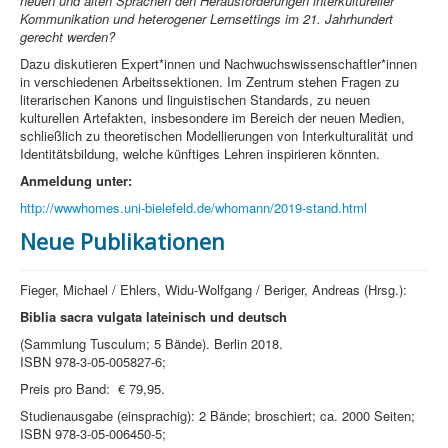
neuen und alten Sprachen den Herausforderungen interkultureller
Kommunikation und heterogener Lernsettings im 21. Jahrhundert
gerecht werden?
Dazu diskutieren Expert*innen und Nachwuchswissenschaftler*innen
in verschiedenen Arbeitssektionen. Im Zentrum stehen Fragen zu
literarischen Kanons und linguistischen Standards, zu neuen
kulturellen Artefakten, insbesondere im Bereich der neuen Medien,
schließlich zu theoretischen Modellierungen von Interkulturalität und
Identitätsbildung, welche künftiges Lehren inspirieren könnten.
Anmeldung unter:
http://wwwhomes.uni-bielefeld.de/whomann/2019-stand.html
Neue Publikationen
Fieger, Michael / Ehlers, Widu-Wolfgang / Beriger, Andreas (Hrsg.):
Biblia sacra vulgata
lateinisch und deutsch
(Sammlung Tusculum; 5 Bände). Berlin 2018.
ISBN 978-3-05-005827-6;
Preis pro Band: € 79,95.
Studienausgabe (einsprachig): 2 Bände; broschiert; ca. 2000 Seiten;
ISBN 978-3-05-006450-5;