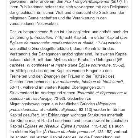
gewonnen, unter anderem den
Prix François-Millepierres (2017).
In
ihren Publikationen befasst sie sich vorwiegend mit den Religionen
der griechisch-römischen Welt und untersucht die Strukturen der
religiösen Gemeinschaften und die Verankerung in den
verschiedenen Netzwerken.
Das zu besprechende Buch ist klar gegliedert und enthält nach der
Einführung (
Introduction,
7-15
)
acht Kapitel. Im ersten Kapitel (
Les
Églises de maisonnée: représentation et réalité,
17-34) werden
wesentliche Grundbegriffe erläutert, deren Kenntnis für das
Verständnis der Darlegungen unabdingbar sind. Im zweiten Kapitel
befasst sich B. mit dem Mythos einer Kirche im Untergrund (
Ni
cachées, ni confinées: le mythe d’une Église souterraine
, 35-52).
Im Mittelpunkt des dritten Kapitels werden Fragen zu den
Freiheiten und den Zwängen der Frauen in der Frühzeit des
Christentums behandelt (
La maisonnée, fabrique de féminisme
?,
53-71), während im vierten Kapitel Überlegungen zum
Sklavenstand im Vordergrund stehen (
Fraternité et dépendance: la
question de l’esclavage
, 73-92). Gedanken zu
Migrationsbewegungen aus beruflichen Gründen (
Migrations
professionnelles et mobilité religieuse,
93-113) werden im fünften
Kapitel geäußert. Mit Erklärungen wichtiger Strukturen innerhalb
der Kirche macht B. die Leserinnen und Leser sowohl im sechsten
Kapitel (
Églises en réseaux, Église synodale
, 115-132) als auch
im siebten Kapitel (
À l’heure du choix personnel
, 133-152) vertraut.
Im achten und letzten Kapitel geht es um die Entwicklung und