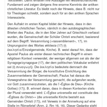
Textstellen. Damit erhalten ihre Aussagen ein wissenschaftliches
Fundament und zeigen übrigens ihre enorme Kenntnis der antiken
christlichen Literatur. Es bleibt noch der Hinweis, dass B. nicht nur
für Theologen schreibt, sondern auch für an den antiken Sprachen
Interessierte.
Den Auftakt im ersten Kapitel bildet der Hinweis, dass in den
ältesten christlichen Texten, nämlich in den autobiographischen
Briefen des Paulus, die in den 50er Jahren auf Griechisch verfasst
wurden, die Gemeinschaft der Schüler Christi erscheint, basierend
auf dem Begriff: Versammlung (
«rassemblement»
, 17), im
Ursprungssinn des Wortes
ekklesia
(17) (ἡ
ἐκκλησία/Einzelgemeinde, Kirche). B. weist darauf hin, dass der
Apostel Paulus als erster diesen technischen Begriff in einem
religiösen Kontext verwendet, der weniger allgemein sei als der der
Synagoge/
synagogue
(17), der dem politischen Vokabular entlehnt
sei (ἡ συναγωγή). Die ἐκκλησία bedeutete demnach die
Versammlung der Bürger, die konstitutive Einrichtung des
Zusammenlebens der Gemeinschaft; Paulus hat daraus die
Vorwegnahme der Versammlung gemacht, die aufgerufen wurde,
vor Gott zusammenzutreten, als die l’«Église de Dieu» (Kirche
Gottes) (17)). B. erinnert daran, dass in diesen Kontexten stets
der Plural verwendet wird: L’«Église universelle est constituée des
«Églises du Christ»» (die universelle Kirche besteht aus
Gemeinden Christi (17)), mit Verweis in der Anmerkung auf eine
Stelle im Römerbrief (Anm. 2, Rm 16, 16). Dieser Gedanke steht