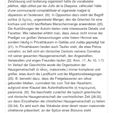
Zerstreuung und Isolierung organisiert hatte (
le vocabulaire
pléthos, déjà utilisé par les Juifs de la Diaspora, véhiculait l’idée
d’une communauté comptabilisée et organisée malgré la
dispersion et l’isolement,
20). In Opposition dazu steht der Begriff
ochlos
(ὁ ὄχλος, ungeordnete Menge), den die Griechen für eine
konfuse und nicht bezifferbare Menschenmenge anwendeten (20).
Die Ausführungen der Autorin bieten viele interessante Details und
Facetten. Wie nebenbei erfährt man, dass Jesus nicht immer der
Prediger vor großen Versammlungen unter freiem Himmel war,
sondern häufig in Privathäusern in Galiläa und Judäa gepredigt hat
(21). In Privathäusern fanden auch Taufen statt, die etwa Petrus
vornahm; so ließ sich ein römischer Centurio namens Cornelius
mit seiner gesamten Hausgemeinschaft, den Angestellten,
Verwandten und engen Freunden taufen (22, Anm. 17, Ac 10, 1-7).
Im Verlauf der Geschichte wurde die Organisation der
Hausgemeinschaft (ὁ οἶκος, maisonnée,) immer komplexer und
größer, etwa durch die Landflucht und die Migrationsbewegungen
(25). B. bemerkt dazu, dass die Freigelassenen am
oikos
gebunden blieben, zumindest bis zum Tod des Hausherrn,
aufgrund einer Klausel des Aufenthaltsrechts (ἡ παραμονή,
paramonè
,
25). Sie beschreibt zunächst die typisch griechische
und römische Hausgemeinschaft der vorchristlichen Zeit (28-32),
um dann Einzelheiten der christlichen Hausgemeinschaft zu liefern
(32-34). Es wird auch das Vokabular einer derart neuen
maisonnée
chrétienne
präsentiert; an der Spitze eines Bistums steht