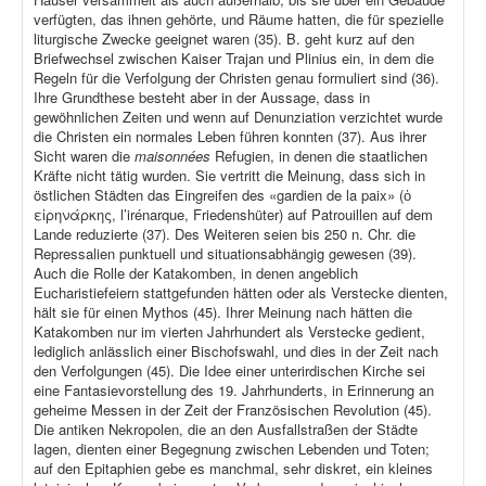
verfügten, das ihnen gehörte, und Räume hatten, die für spezielle
liturgische Zwecke geeignet waren (35). B. geht kurz auf den
Briefwechsel zwischen Kaiser Trajan und Plinius ein, in dem die
Regeln für die Verfolgung der Christen genau formuliert sind (36).
Ihre Grundthese besteht aber in der Aussage, dass in
gewöhnlichen Zeiten und wenn auf Denunziation verzichtet wurde
die Christen ein normales Leben führen konnten (37). Aus ihrer
Sicht waren die
maisonnées
Refugien, in denen die staatlichen
Kräfte nicht tätig wurden. Sie vertritt die Meinung, dass sich in
östlichen Städten das Eingreifen des «gardien de la paix» (ὁ
εἰρηνάρκης, l’irénarque, Friedenshüter) auf Patrouillen auf dem
Lande reduzierte (37). Des Weiteren seien bis 250 n. Chr. die
Repressalien punktuell und situationsabhängig gewesen (39).
Auch die Rolle der Katakomben, in denen angeblich
Eucharistiefeiern stattgefunden hätten oder als Verstecke dienten,
hält sie für einen Mythos (45). Ihrer Meinung nach hätten die
Katakomben nur im vierten Jahrhundert als Verstecke gedient,
lediglich anlässlich einer Bischofswahl, und dies in der Zeit nach
den Verfolgungen (45). Die Idee einer unterirdischen Kirche sei
eine Fantasievorstellung des 19. Jahrhunderts, in Erinnerung an
geheime Messen in der Zeit der Französischen Revolution (45).
Die antiken Nekropolen, die an den Ausfallstraßen der Städte
lagen, dienten einer Begegnung zwischen Lebenden und Toten;
auf den Epitaphien gebe es manchmal, sehr diskret, ein kleines