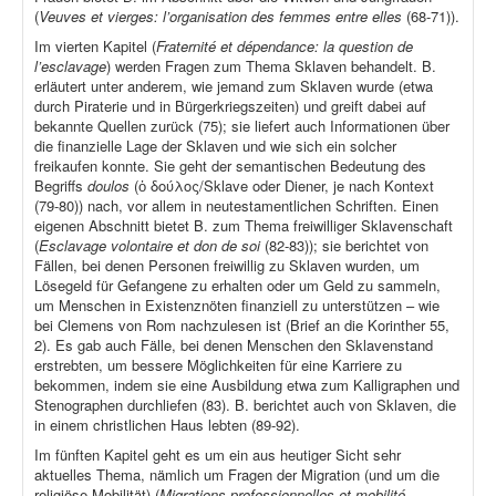
(
Veuves et vierges: l’organisation des femmes entre elles
(68-71)).
Im vierten Kapitel (
Fraternité et dépendance: la question de
l’esclavage
) werden Fragen zum Thema Sklaven behandelt. B.
erläutert unter anderem, wie jemand zum Sklaven wurde (etwa
durch Piraterie und in Bürgerkriegszeiten) und greift dabei auf
bekannte Quellen zurück (75); sie liefert auch Informationen über
die finanzielle Lage der Sklaven und wie sich ein solcher
freikaufen konnte. Sie geht der semantischen Bedeutung des
Begriffs
doulos
(ὁ δούλος/Sklave oder Diener, je nach Kontext
(79-80)) nach, vor allem in neutestamentlichen Schriften. Einen
eigenen Abschnitt bietet B. zum Thema freiwilliger Sklavenschaft
(
Esclavage volontaire et don de soi
(82-83)); sie berichtet von
Fällen, bei denen Personen freiwillig zu Sklaven wurden, um
Lösegeld für Gefangene zu erhalten oder um Geld zu sammeln,
um Menschen in Existenznöten finanziell zu unterstützen – wie
bei Clemens von Rom nachzulesen ist (Brief an die Korinther 55,
2). Es gab auch Fälle, bei denen Menschen den Sklavenstand
erstrebten, um bessere Möglichkeiten für eine Karriere zu
bekommen, indem sie eine Ausbildung etwa zum Kalligraphen und
Stenographen durchliefen (83). B. berichtet auch von Sklaven, die
in einem christlichen Haus lebten (89-92).
Im fünften Kapitel geht es um ein aus heutiger Sicht sehr
aktuelles Thema, nämlich um Fragen der Migration (und um die
religiöse Mobilität) (
Migrations professionnelles et mobilité