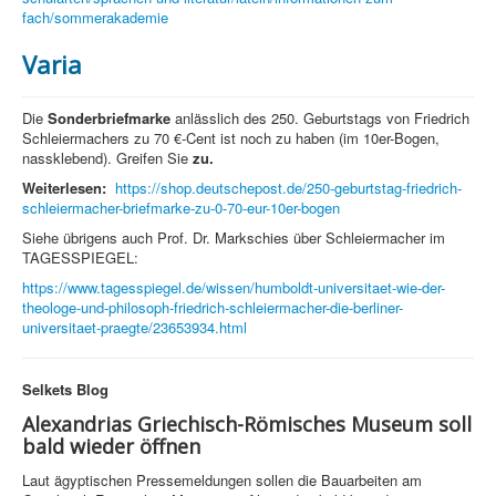
fach/sommerakademie
Varia
Die
Sonderbriefmarke
anlässlich des 250. Geburtstags von Friedrich
Schleiermachers zu 70 €-Cent ist noch zu haben (im 10er-Bogen,
nassklebend). Greifen Sie
zu.
Weiterlesen:
https://shop.deutschepost.de/250-geburtstag-friedrich-
schleiermacher-briefmarke-zu-0-70-eur-10er-bogen
Siehe übrigens auch Prof. Dr. Markschies über Schleiermacher im
TAGESSPIEGEL:
https://www.tagesspiegel.de/wissen/humboldt-universitaet-wie-der-
theologe-und-philosoph-friedrich-schleiermacher-die-berliner-
universitaet-praegte/23653934.html
Selkets Blog
Alexandrias Griechisch-Römisches Museum soll
bald wieder öffnen
Laut ägyptischen Pressemeldungen sollen die Bauarbeiten am