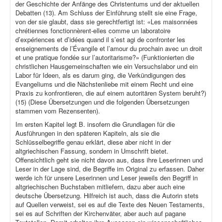
der Geschichte der Anfänge des Christentums und der aktuellen
Debatten (13). Am Schluss der Einführung stellt sie eine Frage,
von der sie glaubt, dass sie gerechtfertigt ist: «Les maisonnées
chrétiennes fonctionnèrent-elles comme un laboratoire
d’expériences et d’idées quand il s’est agi de confronter les
enseignements de l’Évangile et l’amour du prochain avec un droit
et une pratique fondée sur l’autoritarisme?» (Funktionierten die
christlichen Hausgemeinschaften wie ein Versuchslabor und ein
Labor für Ideen, als es darum ging, die Verkündigungen des
Evangeliums und die Nächstenliebe mit einem Recht und eine
Praxis zu konfrontieren, die auf einem autoritären System beruht?)
(15) (Diese Übersetzungen und die folgenden Übersetzungen
stammen vom Rezensenten).
Im ersten Kapitel legt B. insofern die Grundlagen für die
Ausführungen in den späteren Kapiteln, als sie die
Schlüsselbegriffe genau erklärt, diese aber nicht in der
altgriechischen Fassung, sondern in Umschrift bietet.
Offensichtlich geht sie nicht davon aus, dass ihre Leserinnen und
Leser in der Lage sind, die Begriffe im Original zu erfassen. Daher
werde ich für unsere Leserinnen und Leser jeweils den Begriff in
altgriechischen Buchstaben mitliefern, dazu aber auch eine
deutsche Übersetzung. Hilfreich ist auch, dass die Autorin stets
auf Quellen verweist, sei es auf die Texte des Neuen Testaments,
sei es auf Schriften der Kirchenväter, aber auch auf pagane