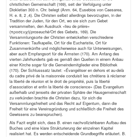
christlichen Gemeinschaft (169), seit der Verfolgung unter
Diokletian 303 n. Chr. belegt (Anm. 64, Eusebios von Caesarea,
H. e. 8, 2 ,4). Die Christen selbst allerdings bevorzugten, in der
Tradition der Juden, für den Ort, wo sie sich zum Gebet
versammelten, den Ausdruck «lieu de prière»
(προσευχή/
proseuchè/
Ort des Gebets, 169). Die
Versammlungsorte der Christen entwickelten verschiedene
Funktionen: Taufkapelle, Ort für die Eucharistie, Ort für
Zusammenkünfte und möglicherweise auch für Unterweisungen,
aber auch Empfangsort für die Ärmsten (170). Am Anfang des
vierten Jahrhunderts gab es gemäß den Quellen in einem Anbau
einer Kirche sogar für die Gemeindemitglieder eine Bibliothek
(170). Der Schlusssatz lautet: «Évangéliser en dehors et au-delà
du cadre privé de la maisonnée conduisit les chrétiens à réclamer
la liberté de réunion et le droit de propriété, puis la liberté
d’association et enfin la liberté de conscience» (Das Evangelium
außerhalb und jenseits der privaten Sphäre der Hausgemeinschaft
zu verkünden brachte die Christen dazu, für sich die
Versammlungsfreiheit und das Recht auf Eigentum, dann die
Freiheit für eine Vereinsgründung und schließlich die Freiheit des
Gewissens zu beanspruchen).
Als Fazit ergibt sich, dass B. einen nachvollziehbaren Aufbau des
Buches und eine klare Strukturierung der einzelnen Kapitel
realisiert hat. Es werden entscheidende Grundbegriffe erläutert. B.