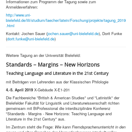
Informationen zum Programm der Tagung sowie zum
Anmeldeverfahren:
http://www.uni-
bielefeld.de/lili/studium/faecher/latein/Forschung/projekte/tagung_2019
.html
Kontakt: Jochen Sauer (
jochen.sauer@uni-bielefeld.de
), Dorit Funke
(
dorit.funke@uni-bielefeld.de
)
Weitere Tagung an der Universität Bielefeld:
Standards – Margins – New Horizons
Teaching Language and Literature in the 21st Century
mit Beiträgen von Lehrenden aus der Klassischen Philologie
4.-5. April 2019
X-Gebäude X-E1-201
Die Fachbereiche "British & American Studies" und "Latinistik" der
Bielefelder Fakultät für Linguistik und Literaturwissenschaft richten
gemeinsam mit BiProfessional die interdisziplinäre Konferenz
"Standards - Margins - New Horizons: Teaching Language and
Literature in the 21st Century" aus.
Im Zentrum steht die Frage:
Wie kann Fremdsprachenunterricht in den