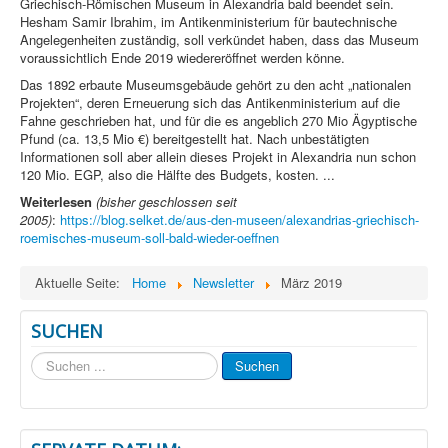
Griechisch-Römischen Museum in Alexandria bald beendet sein.
Hesham Samir Ibrahim, im Antikenministerium für bautechnische
Angelegenheiten zuständig, soll verkündet haben, dass das Museum
voraussichtlich Ende 2019 wiedereröffnet werden könne.
Das 1892 erbaute Museumsgebäude gehört zu den acht „nationalen
Projekten“, deren Erneuerung sich das Antikenministerium auf die
Fahne geschrieben hat, und für die es angeblich 270 Mio Ägyptische
Pfund (ca. 13,5 Mio €) bereitgestellt hat. Nach unbestätigten
Informationen soll aber allein dieses Projekt in Alexandria nun schon
120 Mio. EGP, also die Hälfte des Budgets, kosten. ...
Weiterlesen
(bisher geschlossen seit
2005)
:
https://blog.selket.de/aus-den-museen/alexandrias-griechisch-
roemisches-museum-soll-bald-wieder-oeffnen
Aktuelle Seite:
Home
Newsletter
März 2019
SUCHEN
Suchen
Suchen
...