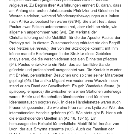
religieuse
). Zu Beginn ihrer Ausführungen erinnert B. daran, dass
am Anfang des ersten Jahrtausends Phönizier und Griechen im
Westen siedelten, während Wanderungsbewegungen aus Italien
nach Afrika zu beobachten waren (93/94). Sie stellt fest, dass
Paulus zwar Reisen unternommen hat, aber nicht so viele, wie
allgemein angenommen wird (94). Ein Merkmal der
Christianisierung sei die Mobilität, für die der Apostel Paulus der
Prototyp sei. In diesem Zusammenhang erläutert sie den Begriff
des Netzes (
le réseau
), der von der Soziologie kommt; mit ihm
könne man die Beziehungen in der Struktur eines Gebietes
analysieren, die die verschiedenen sozialen Einheiten pflegten
(94). Paulus entwickelte ein Netz, das auf familiäre Bande
gründete und professionell ausgerichtet war. Die Kontakte wurden
mit Briefen, persönlichen Besuchen und solcher seiner Mitarbeiter
gepflegt (95). Der antike Migrant war weder ohne Wurzeln noch
stand er am Rand der Gesellschaft. Es gab Wanderkaufleute, (ὁ
ἔμπορος, emporos) die zwischen einzelnen Stationen unterwegs
waren, Briefe und Botschaften überbrachten und für einen
Ideenaustausch sorgten (96). In diese Handelsnetze waren auch
Frauen eingebunden, die wie eine Frau namens Lydia zur Welt des
internationalen Handels gehörten (99). Wie stets gibt B. hier auch
die entscheidenden Quellen an (Ac 16, 13-15). Ein
herausragendes Beispiel für christliche Mobilität ist Irenäus von
Lyon, der aus Smyrna stammte (105). Auch die Familien der