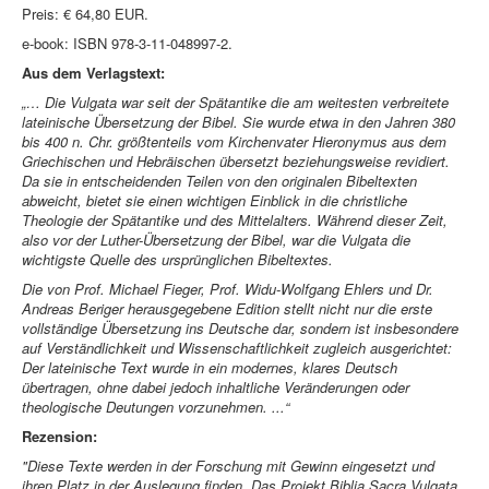
Preis: € 64,80 EUR.
e-book: ISBN 978-3-11-048997-2.
Aus dem Verlagstext:
„… Die Vulgata war seit der Spätantike die am weitesten verbreitete
lateinische Übersetzung der Bibel. Sie wurde etwa in den Jahren 380
bis 400 n. Chr. größtenteils vom Kirchenvater Hieronymus aus dem
Griechischen und Hebräischen übersetzt beziehungsweise revidiert.
Da sie in entscheidenden Teilen von den originalen Bibeltexten
abweicht, bietet sie einen wichtigen Einblick in die christliche
Theologie der Spätantike und des Mittelalters. Während dieser Zeit,
also vor der Luther-Übersetzung der Bibel, war die Vulgata die
wichtigste Quelle des ursprünglichen Bibeltextes.
Die von Prof. Michael Fieger, Prof. Widu-Wolfgang Ehlers und Dr.
Andreas Beriger herausgegebene Edition stellt nicht nur die erste
vollständige Übersetzung ins Deutsche dar, sondern ist insbesondere
auf Verständlichkeit und Wissenschaftlichkeit zugleich ausgerichtet:
Der lateinische Text wurde in ein modernes, klares Deutsch
übertragen, ohne dabei jedoch inhaltliche Veränderungen oder
theologische Deutungen vorzunehmen. ...“
Rezension:
"Diese Texte werden in der Forschung mit Gewinn eingesetzt und
ihren Platz in der Auslegung finden. Das Projekt Biblia Sacra Vulgata