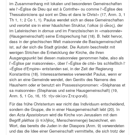
im Zusammenhang mit lokalen und besonderen Gemeinschaften
wie l‘«Église de Dieu qui est à Corinthe» ou comme l‘«Église des
Thessaloniciens qui sont en Dieu et dans le Christ» (17, Anm. 3, 1
Th 1, 1; 2 Co 1, 1). Paulus wendet sich an diese Gemeinschaften
und verortet sie in einer häuslichen Struktur, l’
oikos
(ὁ οἶκος)
,
der
im Lateinischen in
domus
und im Französischen in «
maisonnée
»
(Hausgemeinschaft) seine Entsprechung hat (18). B. hebt hervor,
dass in der griechischen Welt
maisonnée
die Basisgemeinschaft
ist, auf der sich die Stadt gründet. Die Autorin beschreibt mit
wenigen Strichen die Entwicklung der Kirche, die ihren
Ausgangspunkt bei diesen
maisonnées
genommen habe, also als
l’«Église par maisonnées», über l’«Église de cité» bis schließlich l‘
«Église d‘Empire» entstanden sei, in der Zeit der Regierung
Konstantins (18). Interessanterweise verwendet Paulus, wenn er
sich an eine Gemeinde wendet, den Genitiv des Namens des
Hausherrn oder er benutzt ein Possessivpronomen: «Stéphanas et
sa maisonnée» (Stephanas und seine Hausgemeinschaft) (19,
Anm. 5, 1 Co, 16, 15: τὴν οἰκίαν Στεφανᾶ).
Für das frühe Christentum war nicht das Individuum entscheidend,
sondern die Gruppe, die in einer Hausgemeinschaft lebt (20). In
den
Acta Apostolorum
wird die Kirche von Jerusalem mit dem
Begriff
pléthos
(ὁ πλῆθος, Menschenmenge) bezeichnet, ein
Wort, das bereits die Juden in der Diaspora (Anm. 9) verwendeten
und das die Idee einer Gemeinschaft vermittelte, die sich trotz der