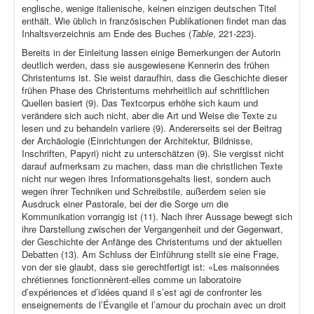
englische, wenige italienische, keinen einzigen deutschen Titel
enthält. Wie üblich in französischen Publikationen findet man das
Inhaltsverzeichnis am Ende des Buches (
Table
, 221-223).
Bereits in der Einleitung lassen einige Bemerkungen der Autorin
deutlich werden, dass sie ausgewiesene Kennerin des frühen
Christentums ist. Sie weist daraufhin, dass die Geschichte dieser
frühen Phase des Christentums mehrheitlich auf schriftlichen
Quellen basiert (9). Das Textcorpus erhöhe sich kaum und
verändere sich auch nicht, aber die Art und Weise die Texte zu
lesen und zu behandeln variiere (9). Andererseits sei der Beitrag
der Archäologie (Einrichtungen der Architektur, Bildnisse,
Inschriften, Papyri) nicht zu unterschätzen (9). Sie vergisst nicht
darauf aufmerksam zu machen, dass man die christlichen Texte
nicht nur wegen ihres Informationsgehalts liest, sondern auch
wegen ihrer Techniken und Schreibstile, außerdem seien sie
Ausdruck einer Pastorale, bei der die Sorge um die
Kommunikation vorrangig ist (11). Nach ihrer Aussage bewegt sich
ihre Darstellung zwischen der Vergangenheit und der Gegenwart,
der Geschichte der Anfänge des Christentums und der aktuellen
Debatten (13). Am Schluss der Einführung stellt sie eine Frage,
von der sie glaubt, dass sie gerechtfertigt ist: «Les maisonnées
chrétiennes fonctionnèrent-elles comme un laboratoire
d’expériences et d’idées quand il s’est agi de confronter les
enseignements de l’Évangile et l’amour du prochain avec un droit