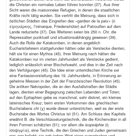
die Christen ein normales Leben führen konnten (37). Aus ihrer
Sicht waren die
maisonnées
Refugien, in denen die staatlichen
Kräfte nicht tätig wurden. Sie vertritt die Meinung, dass sich in
östlichen Städten das Eingreifen des «gardien de la paix» (ὁ
εἰρηνάρκης, l’irénarque, Friedenshüter) auf Patrouillen auf dem
Lande reduzierte (37). Des Weiteren seien bis 250 n. Chr. die
Repressalien punktuell und situationsabhängig gewesen (39).
Auch die Rolle der Katakomben, in denen angeblich
Eucharistiefeiern stattgefunden hätten oder als Verstecke dienten,
hält sie für einen Mythos (45). Ihrer Meinung nach hätten die
Katakomben nur im vierten Jahrhundert als Verstecke gedient,
lediglich anlässlich einer Bischofswahl, und dies in der Zeit nach
den Verfolgungen (45). Die Idee einer unterirdischen Kirche sei
eine Fantasievorstellung des 19. Jahrhunderts, in Erinnerung an
geheime Messen in der Zeit der Französischen Revolution (45).
Die antiken Nekropolen, die an den Ausfallstraßen der Städte
lagen, dienten einer Begegnung zwischen Lebenden und Toten;
auf den Epitaphien gebe es manchmal, sehr diskret, ein kleines
lateinisches Kreuz; beim ersten Vorkommen des griechischen
Buchstabens
chi
(χ) wurde dieser unterstrichen, weil es der erste
Buchstabe des Wortes Christus ist (51). Am Schluss des Kapitels
erwähnt B. die Verschlüsselungstechnik, die die Kirchenväter in all
ihren Formen schätzten (51); vor allem die
isopséphie
(ἡ
ἰσοψηφία), eine Technik, die den Griechen und Juden gemeinsam
war, war beliebt: sie gab jedem Wort einen numerischen und