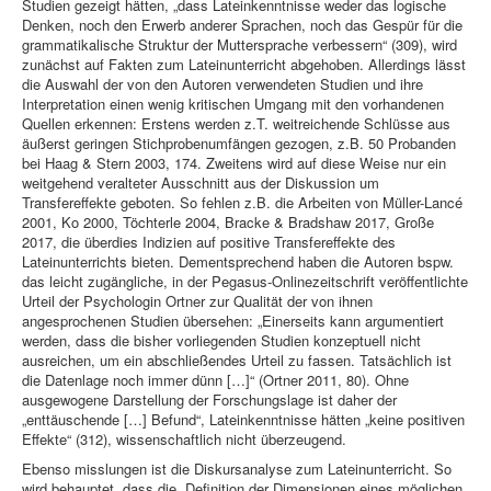
Studien gezeigt hätten, „dass Lateinkenntnisse weder das logische
Denken, noch den Erwerb anderer Sprachen, noch das Gespür für die
grammatikalische Struktur der Muttersprache verbessern“ (309), wird
zunächst auf Fakten zum Lateinunterricht abgehoben. Allerdings lässt
die Auswahl der von den Autoren verwendeten Studien und ihre
Interpretation einen wenig kritischen Umgang mit den vorhandenen
Quellen erkennen: Erstens werden z.T. weitreichende Schlüsse aus
äußerst geringen Stichprobenumfängen gezogen, z.B. 50 Probanden
bei Haag & Stern 2003, 174. Zweitens wird auf diese Weise nur ein
weitgehend veralteter Ausschnitt aus der Diskussion um
Transfereffekte geboten. So fehlen z.B. die Arbeiten von Müller-Lancé
2001, Ko 2000, Töchterle 2004, Bracke & Bradshaw 2017, Große
2017, die überdies Indizien auf positive Transfereffekte des
Lateinunterrichts bieten. Dementsprechend haben die Autoren bspw.
das leicht zugängliche, in der Pegasus-Onlinezeitschrift veröffentlichte
Urteil der Psychologin Ortner zur Qualität der von ihnen
angesprochenen Studien übersehen: „Einerseits kann argumentiert
werden, dass die bisher vorliegenden Studien konzeptuell nicht
ausreichen, um ein abschließendes Urteil zu fassen. Tatsächlich ist
die Datenlage noch immer dünn […]“ (Ortner 2011, 80). Ohne
ausgewogene Darstellung der Forschungslage ist daher der
„enttäuschende […] Befund“, Lateinkenntnisse hätten „keine positiven
Effekte“ (312), wissenschaftlich nicht überzeugend.
Ebenso misslungen ist die Diskursanalyse zum Lateinunterricht. So
wird behauptet, dass die „Definition der Dimensionen eines möglichen