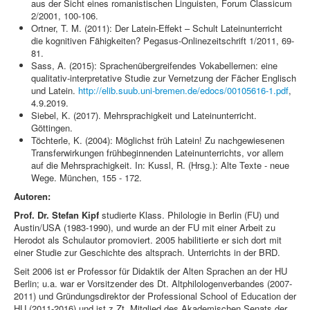
aus der Sicht eines romanistischen Linguisten, Forum Classicum
2/2001, 100-106.
Ortner, T. M. (2011): Der Latein-Effekt – Schult Lateinunterricht
die kognitiven Fähigkeiten? Pegasus-Onlinezeitschrift 1/2011, 69-
81.
Sass, A. (2015): Sprachenübergreifendes Vokabellernen: eine
qualitativ-interpretative Studie zur Vernetzung der Fächer Englisch
und Latein.
http://elib.suub.uni-bremen.de/edocs/00105616-1.pdf
,
4.9.2019.
Siebel, K. (2017). Mehrsprachigkeit und Lateinunterricht.
Göttingen.
Töchterle, K. (2004): Möglichst früh Latein! Zu nachgewiesenen
Transferwirkungen frühbeginnenden Lateinunterrichts, vor allem
auf die Mehrsprachigkeit. In: Kussl, R. (Hrsg.): Alte Texte - neue
Wege. München, 155 - 172.
Autoren:
Prof. Dr. Stefan Kipf
studierte Klass. Philologie in Berlin (FU) und
Austin/USA (1983-1990), und wurde an der FU mit einer Arbeit zu
Herodot als Schulautor promoviert. 2005 habilitierte er sich dort mit
einer Studie zur Geschichte des altsprach. Unterrichts in der BRD.
Seit 2006 ist er Professor für Didaktik der Alten Sprachen an der HU
Berlin; u.a. war er Vorsitzender des Dt. Altphilologenverbandes (2007-
2011) und Gründungsdirektor der Professional School of Education der
HU (2011-2016) und ist z.Zt. Mitglied des Akademischen Senats der