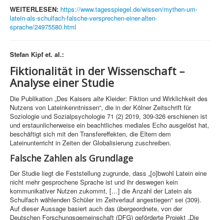
WEITERLESEN:
https://www.tagesspiegel.de/wissen/mythen-um-
latein-als-schulfach-falsche-versprechen-einer-alten-
sprache/24975580.html
Stefan Kipf et. al.:
Fiktionalität in der Wissenschaft –
Analyse einer Studie
Die Publikation „Des Kaisers
alte
Kleider: Fiktion und Wirklichkeit des
Nutzens von Lateinkenntnissen“, die in der Kölner Zeitschrift für
Soziologie und Sozialpsychologie 71 (2) 2019, 309-326 erschienen ist
und erstaunlicherweise ein beachtliches mediales Echo ausgelöst hat,
beschäftigt sich mit den Transfereffekten, die Eltern dem
Lateinunterricht in Zeiten der Globalisierung zuschreiben.
Falsche Zahlen als Grundlage
Der Studie liegt die Feststellung zugrunde, dass „[o]bwohl Latein eine
nicht mehr gesprochene Sprache ist und ihr deswegen kein
kommunikativer Nutzen zukommt, […] die Anzahl der Latein als
Schulfach wählenden Schüler im Zeitverlauf angestiegen“ sei (309).
Auf dieser Aussage basiert auch das übergeordnete, von der
Deutschen Forschungsgemeinschaft (DFG) geförderte Projekt „Die