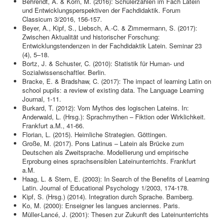
Behrendt, A. & Korn, M. (2016): Schülerzahlen im Fach Latein
und Entwicklungsperspektiven der Fachdidaktik. Forum
Classicum 3/2016, 156-157.
Beyer, A., Kipf, S., Liebsch, A.-C. & Zimmermann, S. (2017):
Zwischen Aktualität und historischer Forschung:
Entwicklungstendenzen in der Fachdidaktik Latein. Seminar 23
(4), 5–18.
Bortz, J. & Schuster, C. (2010): Statistik für Human- und
Sozialwissenschaftler. Berlin.
Bracke, E. & Bradshaw, C. (2017): The impact of learning Latin on
school pupils: a review of existing data. The Language Learning
Journal, 1-11.
Burkard, T. (2012): Vom Mythos des logischen Lateins. In:
Anderwald, L. (Hrsg.): Sprachmythen – Fiktion oder Wirklichkeit.
Frankfurt a.M., 41-66.
Florian, L. (2015). Heimliche Strategien. Göttingen.
Große, M. (2017). Pons Latinus – Latein als Brücke zum
Deutschen als Zweitsprache. Modellierung und empirische
Erprobung eines sprachsensiblen Lateinunterrichts. Frankfurt
a.M.
Haag, L. & Stern, E. (2003): In Search of the Benefits of Learning
Latin. Journal of Educational Psychology 1/2003, 174-178.
Kipf, S. (Hrsg.) (2014). Integration durch Sprache. Bamberg.
Ko, M. (2000): Enseigner les langues anciennes. Paris.
Müller-Lancé, J. (2001): Thesen zur Zukunft des Lateinunterrichts