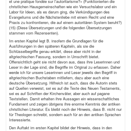
et une pratique fondée sur l’autoritarisme?» (Funktionierten die
christlichen Hausgemeinschaften wie ein Versuchslabor und ein
Labor für Ideen, als es darum ging, die Verkündigungen des
Evangeliums und die Nächstenliebe mit einem Recht und eine
Praxis zu konfrontieren, die auf einem autoritären System beruht?)
(15) (Diese Übersetzungen und die folgenden Übersetzungen
stammen vom Rezensenten).
Im ersten Kapitel legt B. insofern die Grundlagen für die
Ausführungen in den späteren Kapiteln, als sie die
Schlüsselbegriffe genau erklärt, diese aber nicht in der
altgriechischen Fassung, sondern in Umschrift bietet.
Offensichtlich geht sie nicht davon aus, dass ihre Leserinnen und
Leser in der Lage sind, die Begriffe im Original zu erfassen. Daher
werde ich für unsere Leserinnen und Leser jeweils den Begriff in
altgriechischen Buchstaben mitliefern, dazu aber auch eine
deutsche Übersetzung. Hilfreich ist auch, dass die Autorin stets
auf Quellen verweist, sei es auf die Texte des Neuen Testaments,
sei es auf Schriften der Kirchenväter, aber auch auf pagane
Textstellen. Damit erhalten ihre Aussagen ein wissenschaftliches
Fundament und zeigen übrigens ihre enorme Kenntnis der antiken
christlichen Literatur. Es bleibt noch der Hinweis, dass B. nicht nur
für Theologen schreibt, sondern auch für an den antiken Sprachen
Interessierte.
Den Auftakt im ersten Kapitel bildet der Hinweis, dass in den