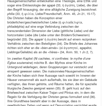
Hausgemeinschaften entwickelten eine Theologie, eine Ethik und
sogar eine Ekklesiologie der
agapè
(33, ἡ ἀγάπη, Liebe), die über
den Begriff hinausging, der eine alltägliche Zuneigung bezeichnet:
philia
(33, ἡ φιλία, Liebe/Freundschaft, Anm. 45, Jn 21, 15-17).
Die Christen haben die Konzeption einer
brüderlichen/geschwisterlichen Liebe (ἡ φιλαδελφία
,
philadelphia) auf eine enge Verbindung zwischen der
transzendentalen Dimension der Liebe (göttliche Liebe) und der
horizontalen Liebe (die Liebe unter den Brüdern/Schwestern)
begründet (33). Die
agapè/
ἡ ἀγάπη beruht auf einem reziproken
Verhältnis zwischen den Beteiligten (34). Die Briefe des Johannes
richten sich eher an die
«bien-aimés»
(οἱ ἀγαπητοί, agapétoi,
Lieblinge/Geliebte) als an die
«frères»
(34, Anm. 50, 1 Jn 2, 7).
Im zweiten Kapitel (
Ni cachées, ni confinées: le mythe d’une
Église souterraine
) möchte B. den Mythos einer Kirche im
Untergrund widerlegen, deren Gruppierungen nur versteckt und
einsperrt gewesen seien. Die
maisonnées/
Hausgemeinschaften
der Kirche haben sich ihrer Aussage nach sowohl im Inneren der
Häuser versammelt als auch außerhalb, bis sie über ein Gebäude
verfügten, das ihnen gehörte, und Räume hatten, die für spezielle
liturgische Zwecke geeignet waren (35). B. geht kurz auf den
Briefwechsel zwischen Kaiser Trajan und Plinius ein, in dem die
Regeln für die Verfolgung der Christen genau formuliert sind (36).
Ihre Grundthese besteht aber in der Aussage, dass in
gewöhnlichen Zeiten und wenn auf Denunziation verzichtet wurde