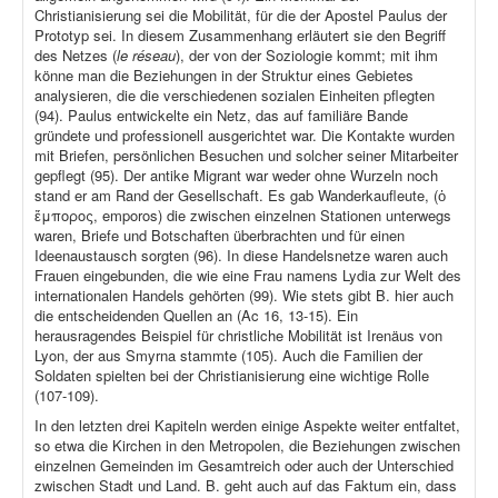
Christianisierung sei die Mobilität, für die der Apostel Paulus der
Prototyp sei. In diesem Zusammenhang erläutert sie den Begriff
des Netzes (
le réseau
), der von der Soziologie kommt; mit ihm
könne man die Beziehungen in der Struktur eines Gebietes
analysieren, die die verschiedenen sozialen Einheiten pflegten
(94). Paulus entwickelte ein Netz, das auf familiäre Bande
gründete und professionell ausgerichtet war. Die Kontakte wurden
mit Briefen, persönlichen Besuchen und solcher seiner Mitarbeiter
gepflegt (95). Der antike Migrant war weder ohne Wurzeln noch
stand er am Rand der Gesellschaft. Es gab Wanderkaufleute, (ὁ
ἔμπορος, emporos) die zwischen einzelnen Stationen unterwegs
waren, Briefe und Botschaften überbrachten und für einen
Ideenaustausch sorgten (96). In diese Handelsnetze waren auch
Frauen eingebunden, die wie eine Frau namens Lydia zur Welt des
internationalen Handels gehörten (99). Wie stets gibt B. hier auch
die entscheidenden Quellen an (Ac 16, 13-15). Ein
herausragendes Beispiel für christliche Mobilität ist Irenäus von
Lyon, der aus Smyrna stammte (105). Auch die Familien der
Soldaten spielten bei der Christianisierung eine wichtige Rolle
(107-109).
In den letzten drei Kapiteln werden einige Aspekte weiter entfaltet,
so etwa die Kirchen in den Metropolen, die Beziehungen zwischen
einzelnen Gemeinden im Gesamtreich oder auch der Unterschied
zwischen Stadt und Land. B. geht auch auf das Faktum ein, dass