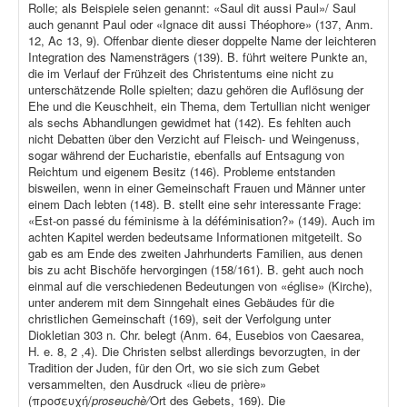
Rolle; als Beispiele seien genannt: «Saul dit aussi Paul»/ Saul
auch genannt Paul oder «Ignace dit aussi Théophore» (137, Anm.
12, Ac 13, 9). Offenbar diente dieser doppelte Name der leichteren
Integration des Namensträgers (139). B. führt weitere Punkte an,
die im Verlauf der Frühzeit des Christentums eine nicht zu
unterschätzende Rolle spielten; dazu gehören die Auflösung der
Ehe und die Keuschheit, ein Thema, dem Tertullian nicht weniger
als sechs Abhandlungen gewidmet hat (142). Es fehlten auch
nicht Debatten über den Verzicht auf Fleisch- und Weingenuss,
sogar während der Eucharistie, ebenfalls auf Entsagung von
Reichtum und eigenem Besitz (146). Probleme entstanden
bisweilen, wenn in einer Gemeinschaft Frauen und Männer unter
einem Dach lebten (148). B. stellt eine sehr interessante Frage:
«Est-on passé du féminisme à la déféminisation?» (149). Auch im
achten Kapitel werden bedeutsame Informationen mitgeteilt. So
gab es am Ende des zweiten Jahrhunderts Familien, aus denen
bis zu acht Bischöfe hervorgingen (158/161). B. geht auch noch
einmal auf die verschiedenen Bedeutungen von «église» (Kirche),
unter anderem mit dem Sinngehalt eines Gebäudes für die
christlichen Gemeinschaft (169), seit der Verfolgung unter
Diokletian 303 n. Chr. belegt (Anm. 64, Eusebios von Caesarea,
H. e. 8, 2 ,4). Die Christen selbst allerdings bevorzugten, in der
Tradition der Juden, für den Ort, wo sie sich zum Gebet
versammelten, den Ausdruck «lieu de prière»
(προσευχή/
proseuchè/
Ort des Gebets, 169). Die