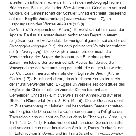
ältesten christlichen Texten, nämlich in den autobiographischen
Briefen des Paulus, die in den 50er Jahren auf Griechisch verfasst
wurden, die Gemeinschaft der Schüler Christi erscheint, basierend
auf dem Begriff: Versammlung (
«rassemblement»
, 17), im
Ursprungssinn des Wortes
ekklesia
(17) (ἡ
ἐκκλησία/Einzelgemeinde, Kirche). B. weist darauf hin, dass der
Apostel Paulus als erster diesen technischen Begriff in einem
religiösen Kontext verwendet, der weniger allgemein sei als der der
Synagoge/
synagogue
(17), der dem politischen Vokabular entlehnt
sei (ἡ συναγωγή). Die ἐκκλησία bedeutete demnach die
Versammlung der Bürger, die konstitutive Einrichtung des
Zusammenlebens der Gemeinschaft; Paulus hat daraus die
Vorwegnahme der Versammlung gemacht, die aufgerufen wurde,
vor Gott zusammenzutreten, als die l’«Église de Dieu» (Kirche
Gottes) (17)). B. erinnert daran, dass in diesen Kontexten stets
der Plural verwendet wird: L’«Église universelle est constituée des
«Églises du Christ»» (die universelle Kirche besteht aus
Gemeinden Christi (17)), mit Verweis in der Anmerkung auf eine
Stelle im Römerbrief (Anm. 2, Rm 16, 16). Dieser Gedanke steht
im Zusammenhang mit lokalen und besonderen Gemeinschaften
wie l‘«Église de Dieu qui est à Corinthe» ou comme l‘«Église des
Thessaloniciens qui sont en Dieu et dans le Christ» (17, Anm. 3, 1
Th 1, 1; 2 Co 1, 1). Paulus wendet sich an diese Gemeinschaften
und verortet sie in einer häuslichen Struktur, l’
oikos
(ὁ οἶκος)
,
der
im Lateinischen in
domus
und im Französischen in «
maisonnée
»