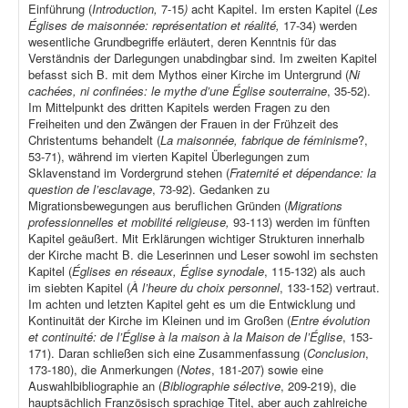
Einführung (
Introduction,
7-15
)
acht Kapitel. Im ersten Kapitel (
Les
Églises de maisonnée: représentation et réalité,
17-34) werden
wesentliche Grundbegriffe erläutert, deren Kenntnis für das
Verständnis der Darlegungen unabdingbar sind. Im zweiten Kapitel
befasst sich B. mit dem Mythos einer Kirche im Untergrund (
Ni
cachées, ni confinées: le mythe d’une Église souterraine
, 35-52).
Im Mittelpunkt des dritten Kapitels werden Fragen zu den
Freiheiten und den Zwängen der Frauen in der Frühzeit des
Christentums behandelt (
La maisonnée, fabrique de féminisme
?,
53-71), während im vierten Kapitel Überlegungen zum
Sklavenstand im Vordergrund stehen (
Fraternité et dépendance: la
question de l’esclavage
, 73-92). Gedanken zu
Migrationsbewegungen aus beruflichen Gründen (
Migrations
professionnelles et mobilité religieuse,
93-113) werden im fünften
Kapitel geäußert. Mit Erklärungen wichtiger Strukturen innerhalb
der Kirche macht B. die Leserinnen und Leser sowohl im sechsten
Kapitel (
Églises en réseaux, Église synodale
, 115-132) als auch
im siebten Kapitel (
À l’heure du choix personnel
, 133-152) vertraut.
Im achten und letzten Kapitel geht es um die Entwicklung und
Kontinuität der Kirche im Kleinen und im Großen (
Entre évolution
et continuité: de l’Église à la maison à la Maison de l’Église
, 153-
171). Daran schließen sich eine Zusammenfassung (
Conclusion
,
173-180), die Anmerkungen (
Notes
, 181-207) sowie eine
Auswahlbibliographie an (
Bibliographie sélective
, 209-219), die
hauptsächlich Französisch sprachige Titel, aber auch zahlreiche