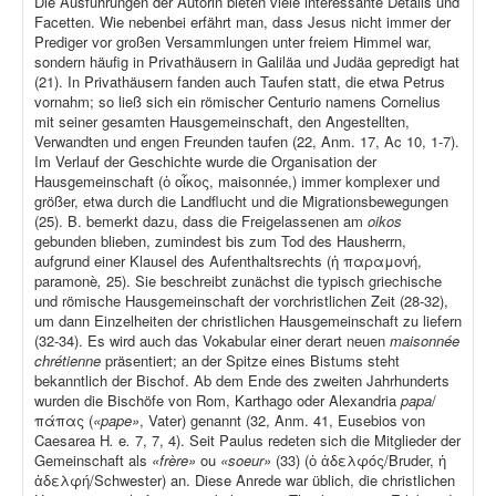
Die Ausführungen der Autorin bieten viele interessante Details und
Facetten. Wie nebenbei erfährt man, dass Jesus nicht immer der
Prediger vor großen Versammlungen unter freiem Himmel war,
sondern häufig in Privathäusern in Galiläa und Judäa gepredigt hat
(21). In Privathäusern fanden auch Taufen statt, die etwa Petrus
vornahm; so ließ sich ein römischer Centurio namens Cornelius
mit seiner gesamten Hausgemeinschaft, den Angestellten,
Verwandten und engen Freunden taufen (22, Anm. 17, Ac 10, 1-7).
Im Verlauf der Geschichte wurde die Organisation der
Hausgemeinschaft (ὁ οἶκος, maisonnée,) immer komplexer und
größer, etwa durch die Landflucht und die Migrationsbewegungen
(25). B. bemerkt dazu, dass die Freigelassenen am
oikos
gebunden blieben, zumindest bis zum Tod des Hausherrn,
aufgrund einer Klausel des Aufenthaltsrechts (ἡ παραμονή,
paramonè
,
25). Sie beschreibt zunächst die typisch griechische
und römische Hausgemeinschaft der vorchristlichen Zeit (28-32),
um dann Einzelheiten der christlichen Hausgemeinschaft zu liefern
(32-34). Es wird auch das Vokabular einer derart neuen
maisonnée
chrétienne
präsentiert; an der Spitze eines Bistums steht
bekanntlich der Bischof. Ab dem Ende des zweiten Jahrhunderts
wurden die Bischöfe von Rom, Karthago oder Alexandria
papa
/
πάπας (
«pape»
, Vater) genannt (32, Anm. 41, Eusebios von
Caesarea H
.
e
.
7, 7, 4). Seit Paulus redeten sich die Mitglieder der
Gemeinschaft als
«frère»
ou
«soeur»
(33) (ὁ ἀδελφός/Bruder, ἡ
ἀδελφή/Schwester) an. Diese Anrede war üblich, die christlichen