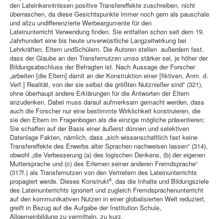
den Lateinkenntnissen positive Transfereffekte zuschreiben, nicht
überraschen, da diese Gesichtspunkte immer noch gern als pauschale
und allzu undifferenzierte Werbeargumente für den
Lateinunterricht Verwendung finden. Sie entfalten schon seit dem 19.
Jahrhundert eine bis heute unverwüstliche Langzeitwirkung bei
Lehrkräften, Eltern undSchülern. Die Autoren stellen außerdem fest,
dass der Glaube an den Transfernutzen umso stärker sei, je höher der
Bildungsabschluss der Befragten ist. Nach Aussage der Forscher
„arbeiten [die Eltern] damit an der Konstruktion einer [fiktiven, Anm. d.
Verf.] Realität, von der sie selbst die größten Nutznießer sind“ (321),
ohne überhaupt andere Erklärungen für die Antworten der Eltern
anzudenken. Dabei muss darauf aufmerksam gemacht werden, dass
auch die Forscher nur eine bestimmte Wirklichkeit konstruieren, die
sie den Eltern im Fragenbogen als die einzige mögliche präsentieren:
Sie schaffen auf der Basis einer äußerst dünnen und selektiven
Datenlage Fakten, nämlich, dass „sich wissenschaftlich fast keine
Transfereffekte des Erwerbs alter Sprachen nachweisen lassen“ (314),
obwohl „die Verbesserung (a) des logischen Denkens, (b) der eigenen
Muttersprache und (c) des Erlernen seiner anderen Fremdsprache“
(317f.) als Transfernutzen von den Vertretern des Lateinunterrichts
6
propagiert werde. Dieses Konstrukt
, das die Inhalte und Bildungsziele
des Lateinunterrichts ignoriert und zugleich Fremdsprachenunterricht
auf den kommunikativen Nutzen in einer globalisierten Welt reduziert,
greift in Bezug auf die Aufgabe der Institution Schule,
Allgemeinbildung zu vermitteln, zu kurz.