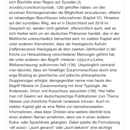
sich Bischöfe einer Region auf Synoden (ἡ
σύνοδος/concilium/synode, 129) getroffen haben, um den
einzelnen Kirchengemeinden die Möglichkeit einzuräumen, effektiv
an notwendigen Beschlüssen teilzunehmen (Kapitel VI). Hinweise
auf den synodalen Weg, wie er in Deutschland seit 2018 im
Gespräch ist, werden nicht geliefert, offensichtlich auch, weil es
sich hierbei wohl um ein deutsches Phänomen handelt, das in der
Weltkirche unterschiedlich betrachtet wird. Im siebten Kapitel wird
unter anderem thematisiert, dass der theologische Aufruhr
(
l’effervescence théologique
) ab dem zweiten Jahrhundert in der
Kirche zur Herausbildung verschiedener Meinungen geführt hat,
der unter anderem den Begriff «
hérésie
» (αἵρεσις/Lehre,
Weltanschauung) aufkommen ließ (136). Ursprünglich verstand
man darunter, dass ein freiwilliger Zusammenschluss durch eine
enge Bindung an griechische und jüdische philosophische
Gruppierungen erfolgte; demgegenüber nenne man heute den
Begriff Häresie im Zusammenhang mit einer Typologie, die
Anderssein, Irrtum und Ausschluss assoziiere (136). Hier hätte
man mit Gewinn auf deutschsprachige Publikationen zum Thema
Häresie und christliche Polemik verweisen können. Auch im
siebten Kapitel gibt es eine Reihe von bemerkenswerten
Informationen, etwa dass Christen eine weitere Identität bzw.
einen anderen Namen annahmen, wenn sie in einen anderen
Kultur- oder Sprachkreis gelangten. Dabei spielte die Formulierung
«dit aussi» /„auch genannt“ oder „auch bekannt“ eine wichtige