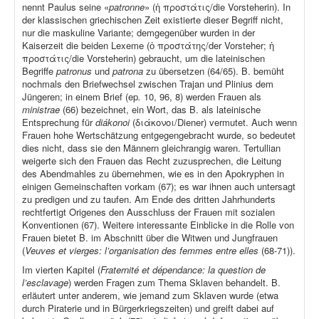
nennt Paulus seine «
patronne
» (ἡ προστάτις/die Vorsteherin). In
der klassischen griechischen Zeit existierte dieser Begriff nicht,
nur die maskuline Variante; demgegenüber wurden in der
Kaiserzeit die beiden Lexeme (ὁ προστάτης/der Vorsteher; ἡ
προστάτις/die Vorsteherin) gebraucht, um die lateinischen
Begriffe
patronus
und
patrona
zu übersetzen (64/65). B. bemüht
nochmals den Briefwechsel zwischen Trajan und Plinius dem
Jüngeren; in einem Brief (ep
.
10, 96, 8) werden Frauen als
ministrae
(66) bezeichnet, ein Wort, das B. als lateinische
Entsprechung für
diákonoi
(διάκονοι/Diener) vermutet. Auch wenn
Frauen hohe Wertschätzung entgegengebracht wurde, so bedeutet
dies nicht, dass sie den Männern gleichrangig waren. Tertullian
weigerte sich den Frauen das Recht zuzusprechen, die Leitung
des Abendmahles zu übernehmen, wie es in den Apokryphen in
einigen Gemeinschaften vorkam (67); es war ihnen auch untersagt
zu predigen und zu taufen. Am Ende des dritten Jahrhunderts
rechtfertigt Origenes den Ausschluss der Frauen mit sozialen
Konventionen (67). Weitere interessante Einblicke in die Rolle von
Frauen bietet B. im Abschnitt über die Witwen und Jungfrauen
(
Veuves et vierges: l’organisation des femmes entre elles
(68-71)).
Im vierten Kapitel (
Fraternité et dépendance: la question de
l’esclavage
) werden Fragen zum Thema Sklaven behandelt. B.
erläutert unter anderem, wie jemand zum Sklaven wurde (etwa
durch Piraterie und in Bürgerkriegszeiten) und greift dabei auf