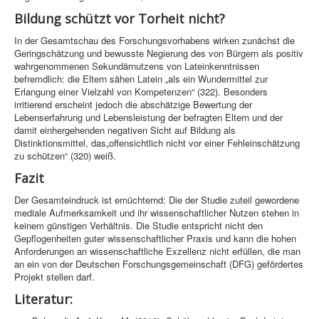
Bildung schützt vor Torheit nicht?
In der Gesamtschau des Forschungsvorhabens wirken zunächst die
Geringschätzung und bewusste Negierung des von Bürgern als positiv
wahrgenommenen Sekundärnutzens von Lateinkenntnissen
befremdlich: die Eltern sähen Latein „als ein Wundermittel zur
Erlangung einer Vielzahl von Kompetenzen“ (322). Besonders
irritierend erscheint jedoch die abschätzige Bewertung der
Lebenserfahrung und Lebensleistung der befragten Eltern und der
damit einhergehenden negativen Sicht auf Bildung als
Distinktionsmittel, das„offensichtlich nicht vor einer Fehleinschätzung
zu schützen“ (320) weiß.
Fazit
Der Gesamteindruck ist ernüchternd: Die der Studie zuteil gewordene
mediale Aufmerksamkeit und ihr wissenschaftlicher Nutzen stehen in
keinem günstigen Verhältnis. Die Studie entspricht nicht den
Gepflogenheiten guter wissenschaftlicher Praxis und kann die hohen
Anforderungen an wissenschaftliche Exzellenz nicht erfüllen, die man
an ein von der Deutschen Forschungsgemeinschaft (DFG) gefördertes
Projekt stellen darf.
Literatur: