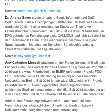
HU.
Kontakt:
stefan.kipf@staff.hu-berlin.de
Dr. Andrea Beyer
studierte Latein, Sport, Informatik und DaZ in
Berlin. Nach mehr als zehnjähriger Lehrtätigkeit an Berliner Schulen
wurde sie 2018 mit einer empirischen Studie zur Theorie von
Lateinlehrbüchern promoviert. Seit 2017 ist sie wiss. Mitarbeiterin im
DFG-geförderten Forschungsprojekt CALLIDUS und lehrt seit 2018 in
der Fachdidaktik Latein. Ihre Forschungsschwerpunkte sind der
Spracherwerb in historischen Sprachen, Schulbuchforschung,
Übersetzungstheorie und Digitalisierung.
Kontakt:
beyeranz@hu-berlin.de
Ann-Catherine Liebsch
studierte an der Freien Universität Berlin die
Fächer Latein und Deutsch für das Lehramt an Gymnasien. Von 2016-
2019 war sie wiss. Mitarbeiterin im BMBF-geförderten Projekt FDQI-
HU (Fachdidaktische Qualifizierung Inklusion) an der Humboldt-
Universität zu Berlin. Seit 2019 ist sie wiss. Mitarbeiterin im Projekt
MigraMentor 2.0 (Diversity-gerechtes Mentoring-Programm für
geflüchtete Studieninteressierte) an der HU. Seit 2018 arbeitet sie an
ihrer Dissertation mit dem Schwerpunkt Inklusion im Lateinunterricht.
Arbeits- und Forschungsschwerpunkte: Latein und Inklusion,
Geschichte des altsprachlichen Unterrichts, Deutsch-Latein im
Schulunterricht, Aufgabentheorie und -entwicklung