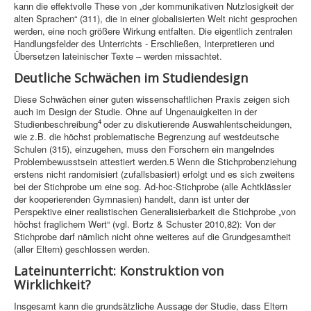
kann die effektvolle These von „der kommunikativen Nutzlosigkeit der
alten Sprachen“ (311), die in einer globalisierten Welt nicht gesprochen
werden, eine noch größere Wirkung entfalten. Die eigentlich zentralen
Handlungsfelder des Unterrichts - Erschließen, Interpretieren und
Übersetzen lateinischer Texte – werden missachtet.
Deutliche Schwächen im Studiendesign
Diese Schwächen einer guten wissenschaftlichen Praxis zeigen sich
auch im Design der Studie. Ohne auf Ungenauigkeiten in der
4
Studienbeschreibung
oder zu diskutierende Auswahlentscheidungen,
wie z.B. die höchst problematische Begrenzung auf westdeutsche
Schulen (315), einzugehen, muss den Forschern ein mangelndes
Problembewusstsein attestiert werden.
5
Wenn die Stichprobenziehung
erstens nicht randomisiert (zufallsbasiert) erfolgt und es sich zweitens
bei der Stichprobe um eine sog. Ad-hoc-Stichprobe (alle Achtklässler
der kooperierenden Gymnasien) handelt, dann ist unter der
Perspektive einer realistischen Generalisierbarkeit die Stichprobe „von
höchst fraglichem Wert“ (vgl. Bortz & Schuster 2010,82): Von der
Stichprobe darf nämlich nicht ohne weiteres auf die Grundgesamtheit
(aller Eltern) geschlossen werden.
Lateinunterricht: Konstruktion von
Wirklichkeit?
Insgesamt kann die grundsätzliche Aussage der Studie, dass Eltern