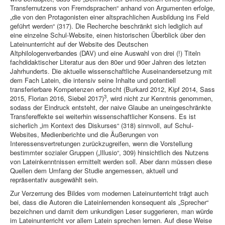
Transfernutzens von Fremdsprachen“ anhand von Argumenten erfolge,
„die von den Protagonisten einer altsprachlichen Ausbildung ins Feld
geführt werden“ (317). Die Recherche beschränkt sich lediglich auf
eine einzelne Schul-Website, einen historischen Überblick über den
Lateinunterricht auf der Website des Deutschen
Altphilologenverbandes (DAV) und eine Auswahl von drei (!) Titeln
fachdidaktischer Literatur aus den 80er und 90er Jahren des letzten
Jahrhunderts. Die aktuelle wissenschaftliche Auseinandersetzung mit
dem Fach Latein, die intensiv seine Inhalte und potentiell
transferierbare Kompetenzen erforscht (Burkard 2012, Kipf 2014, Sass
3
2015, Florian 2016, Siebel 2017)
, wird nicht zur Kenntnis genommen,
sodass der Eindruck entsteht, der naive Glaube an uneingeschränkte
Transfereffekte sei weiterhin wissenschaftlicher Konsens. Es ist
sicherlich „im Kontext des Diskurses“ (318) sinnvoll, auf Schul-
Websites, Medienberichte und die Äußerungen von
Interessensvertretungen zurückzugreifen, wenn die Vorstellung
bestimmter sozialer Gruppen („Illusio“, 309) hinsichtlich des Nutzens
von Lateinkenntnissen ermittelt werden soll. Aber dann müssen diese
Quellen dem Umfang der Studie angemessen, aktuell und
repräsentativ ausgewählt sein.
Zur Verzerrung des Bildes vom modernen Lateinunterricht trägt auch
bei, dass die Autoren die Lateinlernenden konsequent als „Sprecher“
bezeichnen und damit dem unkundigen Leser suggerieren, man würde
im Lateinunterricht vor allem Latein sprechen lernen. Auf diese Weise