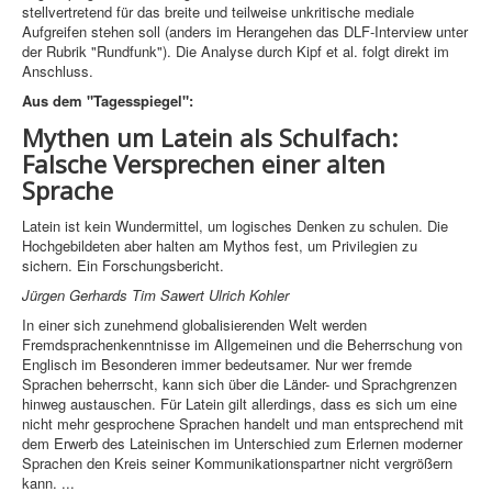
stellvertretend für das breite und teilweise unkritische mediale
Aufgreifen stehen soll (anders im Herangehen das DLF-Interview unter
der Rubrik "Rundfunk"). Die Analyse durch Kipf et al. folgt direkt im
Anschluss.
Aus dem "Tagesspiegel":
Mythen um Latein als Schulfach:
Falsche Versprechen einer alten
Sprache
Latein ist kein Wundermittel, um logisches Denken zu schulen. Die
Hochgebildeten aber halten am Mythos fest, um Privilegien zu
sichern. Ein Forschungsbericht.
Jürgen Gerhards Tim Sawert Ulrich Kohler
In einer sich zunehmend globalisierenden Welt werden
Fremdsprachenkenntnisse im Allgemeinen und die Beherrschung von
Englisch im Besonderen immer bedeutsamer. Nur wer fremde
Sprachen beherrscht, kann sich über die Länder- und Sprachgrenzen
hinweg austauschen. Für Latein gilt allerdings, dass es sich um eine
nicht mehr gesprochene Sprachen handelt und man entsprechend mit
dem Erwerb des Lateinischen im Unterschied zum Erlernen moderner
Sprachen den Kreis seiner Kommunikationspartner nicht vergrößern
kann. ...