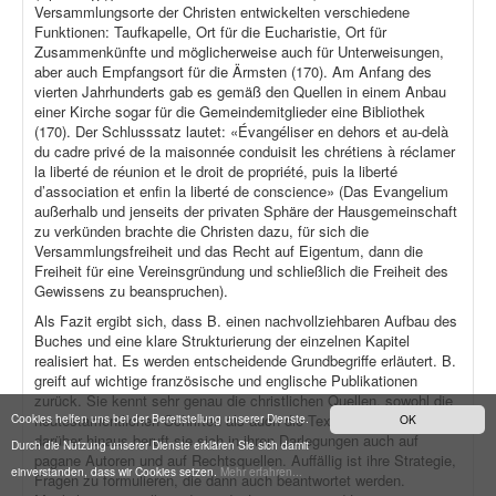
Versammlungsorte der Christen entwickelten verschiedene
Funktionen: Taufkapelle, Ort für die Eucharistie, Ort für
Zusammenkünfte und möglicherweise auch für Unterweisungen,
aber auch Empfangsort für die Ärmsten (170). Am Anfang des
vierten Jahrhunderts gab es gemäß den Quellen in einem Anbau
einer Kirche sogar für die Gemeindemitglieder eine Bibliothek
(170). Der Schlusssatz lautet: «Évangéliser en dehors et au-delà
du cadre privé de la maisonnée conduisit les chrétiens à réclamer
la liberté de réunion et le droit de propriété, puis la liberté
d’association et enfin la liberté de conscience» (Das Evangelium
außerhalb und jenseits der privaten Sphäre der Hausgemeinschaft
zu verkünden brachte die Christen dazu, für sich die
Versammlungsfreiheit und das Recht auf Eigentum, dann die
Freiheit für eine Vereinsgründung und schließlich die Freiheit des
Gewissens zu beanspruchen).
Als Fazit ergibt sich, dass B. einen nachvollziehbaren Aufbau des
Buches und eine klare Strukturierung der einzelnen Kapitel
realisiert hat. Es werden entscheidende Grundbegriffe erläutert. B.
greift auf wichtige französische und englische Publikationen
zurück. Sie kennt sehr genau die christlichen Quellen, sowohl die
Cookies helfen uns bei der Bereitstellung unserer Dienste.
neutestamentlichen Schriften als auch die Texte der Kirchenväter;
OK
darüber hinaus beruft sie sich in ihren Darlegungen auch auf
Durch die Nutzung unserer Dienste erklären Sie sich damit
pagane Autoren und auf Rechtsquellen. Auffällig ist ihre Strategie,
einverstanden, dass wir Cookies setzen.
Mehr erfahren...
Fragen zu formulieren, die dann auch beantwortet werden.