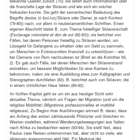
bekannte Quellen zurück (75); sie liefert auch Informationen über
die finanzielle Lage der Sklaven und wie sich ein solcher
freikaufen konnte. Sie geht der semantischen Bedeutung des
Begriffs
doulos
(ὁ δούλος/Sklave oder Diener, je nach Kontext
(79-80)) nach, vor allem in neutestamentlichen Schriften. Einen
eigenen Abschnitt bietet B. zum Thema freiwilliger Sklavenschaft
(
Esclavage volontaire et don de soi
(82-83)); sie berichtet von
Fällen, bei denen Personen freiwillig zu Sklaven wurden, um
Lösegeld für Gefangene zu erhalten oder um Geld zu sammeln,
um Menschen in Existenznöten finanziell zu unterstützen – wie
bei Clemens von Rom nachzulesen ist (Brief an die Korinther 55,
2). Es gab auch Fälle, bei denen Menschen den Sklavenstand
erstrebten, um bessere Möglichkeiten für eine Karriere zu
bekommen, indem sie eine Ausbildung etwa zum Kalligraphen und
Stenographen durchliefen (83). B. berichtet auch von Sklaven, die
in einem christlichen Haus lebten (89-92).
Im fünften Kapitel geht es um ein aus heutiger Sicht sehr
aktuelles Thema, nämlich um Fragen der Migration (und um die
religiöse Mobilität) (
Migrations professionnelles et mobilité
religieuse
). Zu Beginn ihrer Ausführungen erinnert B. daran, dass
am Anfang des ersten Jahrtausends Phönizier und Griechen im
Westen siedelten, während Wanderungsbewegungen aus Italien
nach Afrika zu beobachten waren (93/94). Sie stellt fest, dass
Paulus zwar Reisen unternommen hat, aber nicht so viele, wie
allgemein angenommen wird (94). Ein Merkmal der