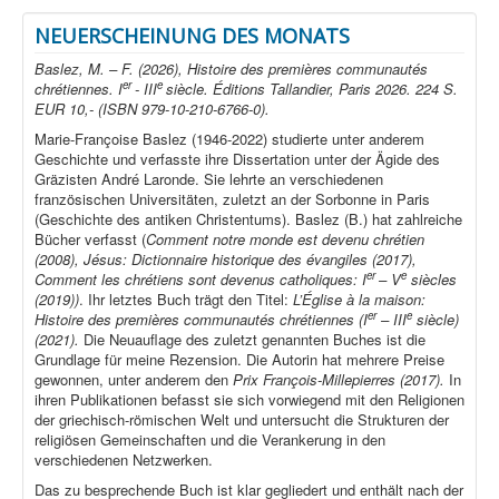
NEUERSCHEINUNG DES MONATS
Baslez, M. – F. (2026), Histoire des premières communautés
er
e
chrétiennes. I
- III
siècle. Éditions Tallandier, Paris 2026. 224 S.
EUR 10,- (ISBN 979-10-210-6766-0).
Marie-Françoise Baslez (1946-2022) studierte unter anderem
Geschichte und verfasste ihre Dissertation unter der Ägide des
Gräzisten André Laronde. Sie lehrte an verschiedenen
französischen Universitäten, zuletzt an der Sorbonne in Paris
(Geschichte des antiken Christentums). Baslez (B.) hat zahlreiche
Bücher verfasst (
Comment notre monde est devenu chrétien
(2008), Jésus: Dictionnaire historique des évangiles (2017),
er
e
Comment les chrétiens sont devenus catholiques: I
– V
siècles
(2019))
. Ihr letztes Buch trägt den Titel:
L’Église à la maison:
er
e
Histoire des premières communautés chrétiennes (I
– III
siècle)
(2021).
Die Neuauflage des zuletzt genannten Buches ist die
Grundlage für meine Rezension. Die Autorin hat mehrere Preise
gewonnen, unter anderem den
Prix François-Millepierres (2017).
In
ihren Publikationen befasst sie sich vorwiegend mit den Religionen
der griechisch-römischen Welt und untersucht die Strukturen der
religiösen Gemeinschaften und die Verankerung in den
verschiedenen Netzwerken.
Das zu besprechende Buch ist klar gegliedert und enthält nach der