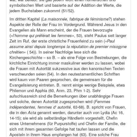
symbolischen Wert und basierte auf der Addition der Werte, die
jedem Buchstaben zukommt (51/52).
Im dritten Kapitel (
La maisonnée, fabrique de féminisme
?) stehen
Aspekte der Rolle der Frau im Vordergrund. Während Jesus in den
Evangelien als Mann erscheint, der die Frauen bevorzugte
(«
l’homme qui préférait les femmes»
, 53), steht Paulus seit langer
Zeit im Ruf, der erste christliche Frauenfeind zu sein («
Paul
assume ainsi depuis longtemps la réputation de premier misogyne
chrétien»
( 54)). In seiner Nachfolge lese sich die
Kirchengeschichte – so B. – als eine Folge von Bestrebungen, die
kirchliche Einrichtung immer maskuliner werden zu lassen, wobei
die Frauen mit Autorität sukzessive aus den kanonischen Texten
verschwunden seien (54). In den neutestamentlichen Schriften
wird kaum von Paaren gesprochen, die gemeinsam für die
Evangelisierung eintreten. B. nennt einige wenige Beispiele, etwa
Philemon und Apphia (60, Anm. 23, Phm 1-2). Sehr
aufschlussreich sind die Bemerkungen über unabhängige Frauen
und solche, denen Autorität zugesprochen wird (
Femmes
indépendantes, femmes d‘ autorité
, 63-68). B. spricht von Frauen,
die in den
Acta
genannt werden, darunter auch von Lydia (Ac 16,
14-15); sie wird als selbständige Händlerin vorgestellt, Chefin
eines Unternehmens (für Purpurstoffe) und Chefin der Familie, die
sich mit ihrem gesamten Gefolge hat taufen lassen und die
Aposteln in ihrem Haus empfangen hat (63). Eine solche Frau