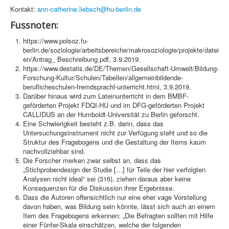
Kontakt:
ann-catherine.liebsch@hu-berlin.de
Fussnoten:
https://www.polsoz.fu-
berlin.de/soziologie/arbeitsbereiche/makrosoziologie/projekte/datei
en/Antrag_ Beschreibung.pdf, 3.9.2019.
https://www.destatis.de/DE/Themen/Gesellschaft-Umwelt/Bildung-
Forschung-Kultur/Schulen/Tabellen/allgemeinbildende-
beruflicheschulen-fremdsprachl-unterricht.html, 3.9.2019.
Darüber hinaus wird zum Lateinunterricht in dem BMBF-
geförderten Projekt FDQI-HU und im DFG-geförderten Projekt
CALLIDUS an der Humboldt-Universität zu Berlin geforscht.
Eine Schwierigkeit besteht z.B. darin, dass das
Untersuchungsinstrument nicht zur Verfügung steht und so die
Struktur des Fragebogens und die Gestaltung der Items kaum
nachvollziehbar sind.
Die Forscher merken zwar selbst an, dass das
„Stichprobendesign der Studie […] für Teile der hier verfolgten
Analysen nicht ideal“ sei (316), ziehen daraus aber keine
Konsequenzen für die Diskussion ihrer Ergebnisse.
Dass die Autoren offensichtlich nur eine eher vage Vorstellung
davon haben, was Bildung sein könnte, lässt sich auch an einem
Item des Fragebogens erkennen: „Die Befragten sollten mit Hilfe
einer Fünfer-Skala einschätzen, welche der folgenden