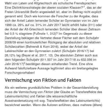
Wahl von Latein und Altgriechisch als schulische Fremdsprachen:
1
Eine Distinktionsstrategie der oberen sozialen Klassen?“
, das an der
Freien Universität Berlin angesiedelt ist, aber im Beitrag nicht explizit
genannt wird. Doch wie kommen die Forscher zu der Angabe, dass
sich der Anteil Latein lernender Schüler an Gymnasien von im Jahr
1999 ca. 26% auf ca. 31% im Jahr 2017 leicht erhöht habe (311) oder
der Anteil der Alt-Griechisch lernenden Schüler über diesen Zeitraum
bei 0,5 % stagniere (Fußnote 1, 312)? Im Gegensatz zu dieser
Darstellung beklagen die Vertreter dieser Fächer seit dem Schuljahr
2008/09 einen kontinuierlichen Rückgang der absoluten und relativen
Schülerzahlen (Behrendt & Korn 2016), wobei der Anteil der
Lateinschüler an den Gymnasien zuletzt (Schuljahr 2016/17) bei
26,12% lag (Beyer et al. 2017, 13). Die absoluten Zahlen auch aus
dem folgenden Schuljahr (611.507 im Jahr 2017/18 zu 632.056 im
2
Jahr 2016/17)
bestätigen diesen anhaltenden Trend. Eine ohne
Aufwand falsifizierbare Aussage legitimiert also ein breitangelegtes
Forschungsvorhaben!
Vermischung von Fiktion und Fakten
Als ein weiteres grundsätzliches Problem in der Gesamtdarstellung
muss die Vermischung von
Fiktion
(der Glaube an Transfereffekte des
Lateinunterrichts) und
Fakten
(die wissenschaftliche
Auseinandersetzung mit sog. Transfereffekten des Lateinunterrichts)
bezeichnet werden. Wenn die Autoren anführen, dass mehrere (ältere)