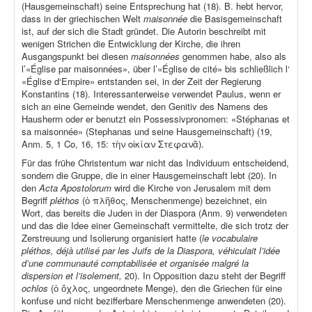
(Hausgemeinschaft) seine Entsprechung hat (18). B. hebt hervor,
dass in der griechischen Welt
maisonnée
die Basisgemeinschaft
ist, auf der sich die Stadt gründet. Die Autorin beschreibt mit
wenigen Strichen die Entwicklung der Kirche, die ihren
Ausgangspunkt bei diesen
maisonnées
genommen habe, also als
l’«Église par maisonnées», über l’«Église de cité» bis schließlich l‘
«Église d‘Empire» entstanden sei, in der Zeit der Regierung
Konstantins (18). Interessanterweise verwendet Paulus, wenn er
sich an eine Gemeinde wendet, den Genitiv des Namens des
Hausherrn oder er benutzt ein Possessivpronomen: «Stéphanas et
sa maisonnée» (Stephanas und seine Hausgemeinschaft) (19,
Anm. 5, 1 Co, 16, 15: τὴν οἰκίαν Στεφανᾶ).
Für das frühe Christentum war nicht das Individuum entscheidend,
sondern die Gruppe, die in einer Hausgemeinschaft lebt (20). In
den
Acta Apostolorum
wird die Kirche von Jerusalem mit dem
Begriff
pléthos
(ὁ πλῆθος, Menschenmenge) bezeichnet, ein
Wort, das bereits die Juden in der Diaspora (Anm. 9) verwendeten
und das die Idee einer Gemeinschaft vermittelte, die sich trotz der
Zerstreuung und Isolierung organisiert hatte (
le vocabulaire
pléthos, déjà utilisé par les Juifs de la Diaspora, véhiculait l’idée
d’une communauté comptabilisée et organisée malgré la
dispersion et l’isolement,
20). In Opposition dazu steht der Begriff
ochlos
(ὁ ὄχλος, ungeordnete Menge), den die Griechen für eine
konfuse und nicht bezifferbare Menschenmenge anwendeten (20).