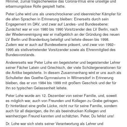
Himmel, zumal tragischerweise das Corona-Virus eine unselige und
erbarmungslose Rolle gespielt hatte.
Peter Lohe wird uns als unerschrockener und ideenreicher Kämpfer für
die alten Sprachen in Erinnerung bleiben: Einerseits durch sein
Engagement im DAV, und zwar auf Landes- und Bundesebene:
Zunächst war er von 1980 bis 1990 Vorsitzender des LV Berlin, nach
der Wiedervereinigung war er maßgeblich an der Gründung des neuen
LV Berlin und Brandenburg beteiligt und leitete diesen bis 1998.
Zudem war er auch auf Bundesebene präsent, und zwar von 1992–
1995 als stellvertretender Vorsitzender sowie als Ehrenmitglied des
Bundesvorstands.
Andererseits war Peter Lohe ein begeisterter und begeisternder Lehrer
seiner Fächer Latein und Griechisch, der viele Schülergenerationen für
die Antike begeisterte. In diesem Zusammenhang wird er uns auch als
Schulleiter des Goethe-Gymnasiums in Wilmersdorf in Erinnerung
bleiben, das er von 1984 bis 1999 mit großem Geschick und der für
ihn so typischen Gelassenheit leitete.
Peter Lohe wurde am 12. Dezember von seiner Familie, und, soweit
es möglich war, auch von Freunden und Kollegen zu Grabe getragen.
Er hinterlässt eine große Lücke, nicht nur für seine Familie, sondern
auch für all diejenigen, die ihn als beeindrucken Kollegen und
wamherzigen Freund kannten und schätzten. Peter, Du fehlst uns!
Dr. Lohe war sich stets seiner Verantwortung als Lehrer und