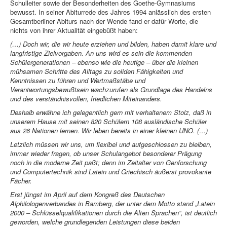
Schulleiter sowie der Besonderheiten des Goethe-Gymnasiums
bewusst. In seiner Abiturrede des Jahres 1994 anlässlich des ersten
Gesamtberliner Abiturs nach der Wende fand er dafür Worte, die
nichts von ihrer Aktualität eingebüßt haben:
(…) Doch wir, die wir heute erziehen und bilden, haben damit klare und
langfristige Zielvorgaben. An uns wird es sein die kommenden
Schülergenerationen – ebenso wie die heutige – über die kleinen
mühsamen Schritte des Alltags zu soliden Fähigkeiten und
Kenntnissen zu führen und Wertmaßstäbe und
Verantwortungsbewußtsein wachzurufen als Grundlage des Handelns
und des verständnisvollen, friedlichen Miteinanders.
Deshalb erwähne ich gelegentlich gern mit verhaltenem Stolz, daß in
unserem Hause mit seinen 820 Schülern 108 ausländische Schüler
aus 26 Nationen lernen. Wir leben bereits in einer kleinen UNO. (…)
Letzlich müssen wir uns, um flexibel und aufgeschlossen zu bleiben,
immer wieder fragen, ob unser Schulangebot besonderer Prägung
noch in die moderne Zeit paßt; denn im Zeitalter von Genforschung
und Computertechnik sind Latein und Griechisch äußerst provokante
Fächer.
Erst jüngst im April auf dem Kongreß des Deutschen
Alphilologenverbandes in Bamberg, der unter dem Motto stand „Latein
2000 – Schlüsselqualifikationen durch die Alten Sprachen“, ist deutlich
geworden, welche grundlegenden Leistungen diese beiden