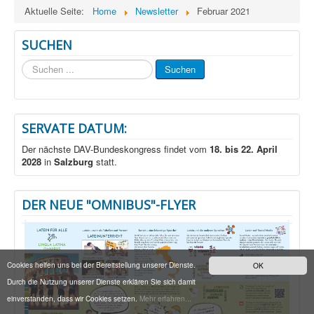
Aktuelle Seite:
Home
Newsletter
Februar 2021
SUCHEN
Suchen
Suchen
...
SERVATE DATUM:
Der nächste DAV-Bundeskongress findet vom
18. bis 22. April
2028
in
Salzburg
statt.
DER NEUE "OMNIBUS"-FLYER
Cookies helfen uns bei der Bereitstellung unserer Dienste.
OK
Durch die Nutzung unserer Dienste erklären Sie sich damit
einverstanden, dass wir Cookies setzen.
Mehr erfahren...