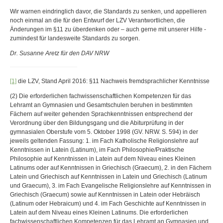
Wir warnen eindringlich davor, die Standards zu senken, und appellieren
noch einmal an die für den Entwurf der LZV Verantwortlichen, die
Änderungen im §11 zu überdenken oder – auch gerne mit unserer Hilfe -
zumindest für landesweite Standards zu sorgen.
Dr. Susanne Aretz für den DAV NRW
[1]
die LZV, Stand April 2016: §11 Nachweis fremdsprachlicher Kenntnisse
(2) Die erforderlichen fachwissenschaftlichen Kompetenzen für das
Lehramt an Gymnasien und Gesamtschulen beruhen in bestimmten
Fächern auf weiter gehenden Sprachkenntnissen entsprechend der
Verordnung über den Bildungsgang und die Abiturprüfung in der
gymnasialen Oberstufe vom 5. Oktober 1998 (GV. NRW. S. 594) in der
jeweils geltenden Fassung: 1. im Fach Katholische Religionslehre auf
Kenntnissen in Latein (Latinum), im Fach Philosophie/Praktische
Philosophie auf Kenntnissen in Latein auf dem Niveau eines Kleinen
Latinums oder auf Kenntnissen in Griechisch (Graecum), 2. in den Fächern
Latein und Griechisch auf Kenntnissen in Latein und Griechisch (Latinum
und Graecum), 3. im Fach Evangelische Religionslehre auf Kenntnissen in
Griechisch (Graecum) sowie auf Kenntnissen in Latein oder Hebräisch
(Latinum oder Hebraicum) und 4. im Fach Geschichte auf Kenntnissen in
Latein auf dem Niveau eines Kleinen Latinums. Die erforderlichen
fachwissenschaftlichen Kompetenzen für das Lehramt an Gymnasien und