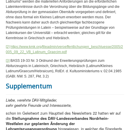
Latinums“ werden die materiellen Anforderungen an die erforderlichen
Lateinkenntnisse durch die Verordnung über die Bildungsgänge und die
Abiturprüfung in der gymnasialen Oberstufe vorgegeben und definiert,
ohne dass formal ein Kleines Latinum erworben werden muss. Der
Nachweis kann daher auch durch gleichwertige fachbezogene
Prüfungsleistungen in Latein – beispielsweise auf der Grundlage von
Lateinkursen der Universität – erbracht werden; gleiches gilt für die
Kenntnisse in Griechisch und Hebräisch.
[2]
https://www.kmk.org/fileadmin/veroeffentlichungen_beschluesse/2005/2
005_09_22_VB_Latinum_Graecim.pdf
[3]
BASS 19-33 Nr. 3 Ordnund der Erweiterungsprüfungen zum
Abiturzeugnis in Lateinisch, Griechisch, Hebräisch (Latinum/Kleines
Latinum/Graecum/Hebraicum), RdErl. d. Kultusministeriums v. 02.04.1985
(GABI. NW. S. 287, Pkt. 3.2)
Supplementum
Liebe, verehrte DAV-Mitglieder,
sehr geehrte Freunde und Interessierte,
schon im Geleitwort zum Hauptteil des Newsletters 22 hatten wir auf
die
Stellungnahme des DAV-Landesverbandes Nordrhein-
Westfalen zur geplanten Änderung der
Lehramtszugangverordnung
hingewiesen, in welcher die Standards