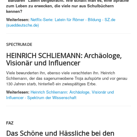
"Barbaren" Latein beigebracht. Wie schafft man es, eine Sprache
zum Leben zu erwecken, die viele nur aus Schulbüchern
kennen?
Weiterlesen:
Netflix-Serie: Latein für Römer - Bildung - SZ.de
(sueddeutsche.de)
SPECTRUM.DE
HEINRICH SCHLIEMANN:
Archäologe,
Visionär und Influencer
Viele bewunderten ihn, ebenso viele verachteten ihn. Heinrich
Schliemann, der das sagenumwobene Troja aufspürte und vor genau
130 Jahren starb, hinterließ ein zwiespältiges Erbe.
Weiterlesen:
Heinrich Schliemann: Archäologe, Visionär und
Influencer - Spektrum der Wissenschaft
FAZ
Das Schöne und Hässliche bei den