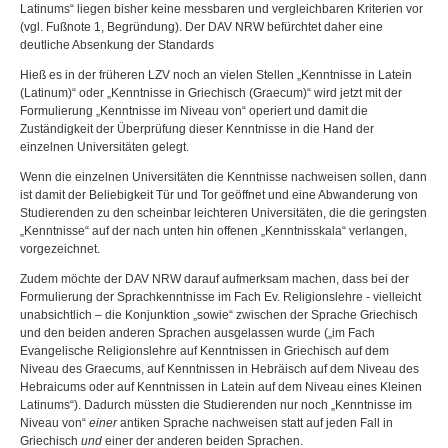
Latinums“ liegen bisher keine messbaren und vergleichbaren Kriterien vor
(vgl. Fußnote 1, Begründung). Der DAV NRW befürchtet daher eine
deutliche Absenkung der Standards
Hieß es in der früheren LZV noch an vielen Stellen „Kenntnisse in Latein
(Latinum)“ oder „Kenntnisse in Griechisch (Graecum)“ wird jetzt mit der
Formulierung „Kenntnisse im Niveau von“ operiert und damit die
Zuständigkeit der Überprüfung dieser Kenntnisse in die Hand der
einzelnen Universitäten gelegt.
Wenn die einzelnen Universitäten die Kenntnisse nachweisen sollen, dann
ist damit der Beliebigkeit Tür und Tor geöffnet und eine Abwanderung von
Studierenden zu den scheinbar leichteren Universitäten, die die geringsten
„Kenntnisse“ auf der nach unten hin offenen „Kenntnisskala“ verlangen,
vorgezeichnet.
Zudem möchte der DAV NRW darauf aufmerksam machen, dass bei der
Formulierung der Sprachkenntnisse im Fach Ev. Religionslehre - vielleicht
unabsichtlich – die Konjunktion „sowie“ zwischen der Sprache Griechisch
und den beiden anderen Sprachen ausgelassen wurde („im Fach
Evangelische Religionslehre auf Kenntnissen in Griechisch auf dem
Niveau des Graecums, auf Kenntnissen in Hebräisch auf dem Niveau des
Hebraicums oder auf Kenntnissen in Latein auf dem Niveau eines Kleinen
Latinums“). Dadurch müssten die Studierenden nur noch „Kenntnisse im
Niveau von“
einer
antiken Sprache nachweisen statt auf jeden Fall in
Griechisch
und
einer der anderen beiden Sprachen.