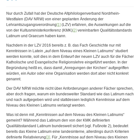
Nur durch Zufall hat der Deutsche Altphilologenverband Nordrhein-
Westfalen (DAV NRW) von einer geplanten Änderung der
Lehramtszugangsverordnung
[1]
(LZV) erfahren, die Auswirkungen auf die
von der Kultusministerkonferenz (KMK)
[2]
vereinbarten Qualitätsstandards
Latinum und Graecum haben kann.
Nachdem in der LZV 2016 bereits z. B. das Fach Geschichte nur mit
Kenntnissen in Latein „auf dem Niveau eines Kleinen Latinums“ studiert
werden konnte, soll dies in dem Entwurf der neuen LZV auch für die Fächer
Katholische und Evangelische Religionslehre eingeführt werden. In der
Begründung heißt es, dass damit „Anregungen der Kirchen“ aufgegriffen
würden, ein Autor oder eine Organisation werden dort aber nicht konkret
genannt.
Der DAV NRW möchte nicht über Anforderungen anderer Fächer sprechen,
aber doch fragen, warum ein bundesweiter Standard wie das Latinum nach
und nach aufgegeben wird und stattdessen lediglich Kenntnisse auf dem
Niveau des Kleinen Latinums verlangt werden.
Was ist denn mit „Kenntnissen auf dem Niveau des Kleinen Latinums“
gemeint? Während das Latinum den von der KMK definierten
Qualitätsstandard Latinum bundesweit sichert (vgl. Fußnote 2), bedeutet
bereits das Kleine Latinum eine landesinterne, allerdings durch Kriterien
definierte Relativierung
[3]
. Für „Kenntnisse auf dem Niveau des Kleinen