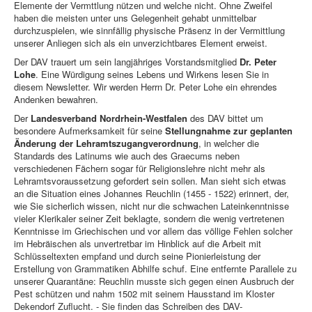
Elemente der Vermttlung nützen und welche nicht. Ohne Zweifel
haben die meisten unter uns Gelegenheit gehabt unmittelbar
durchzuspielen, wie sinnfällig physische Präsenz in der Vermittlung
unserer Anliegen sich als ein unverzichtbares Element erweist.
Der DAV trauert um sein langjähriges Vorstandsmitglied
Dr. Peter
Lohe
. Eine Würdigung seines Lebens und Wirkens lesen Sie in
diesem Newsletter. Wir werden Herrn Dr. Peter Lohe ein ehrendes
Andenken bewahren.
Der
Landesverband Nordrhein-Westfalen
des DAV bittet um
besondere Aufmerksamkeit für seine
Stellungnahme zur geplanten
Änderung der Lehramtszugangverordnung
, in welcher die
Standards des Latinums wie auch des Graecums neben
verschiedenen Fächern sogar für Religionslehre nicht mehr als
Lehramtsvoraussetzung gefordert sein sollen. Man sieht sich etwas
an die Situation eines Johannes Reuchlin (1455 - 1522) erinnert, der,
wie Sie sicherlich wissen, nicht nur die schwachen Lateinkenntnisse
vieler Klerikaler seiner Zeit beklagte, sondern die wenig vertretenen
Kenntnisse im Griechischen und vor allem das völlige Fehlen solcher
im Hebräischen als unvertretbar im Hinblick auf die Arbeit mit
Schlüsseltexten empfand und durch seine Pionierleistung der
Erstellung von Grammatiken Abhilfe schuf. Eine entfernte Parallele zu
unserer Quarantäne: Reuchlin musste sich gegen einen Ausbruch der
Pest schützen und nahm 1502 mit seinem Hausstand im Kloster
Dekendorf Zuflucht. - Sie finden das Schreiben des DAV-