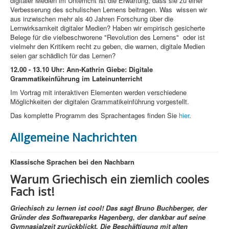
digitaler Medien im Unterricht ist die Erwartung, dass sie zu einer
Verbesserung des schulischen Lernens beitragen. Was wissen wir
aus inzwischen mehr als 40 Jahren Forschung über die
Lernwirksamkeit digitaler Medien? Haben wir empirisch gesicherte
Belege für die vielbeschworene "Revolution des Lernens" oder ist
vielmehr den Kritikern recht zu geben, die warnen, digitale Medien
seien gar schädlich für das Lernen?
12.00 - 13.10 Uhr: Ann-Kathrin Giebe: Digitale
Grammatikeinführung im Lateinunterricht
Im Vortrag mit interaktiven Elementen werden verschiedene
Möglichkeiten der digitalen Grammatikeinführung vorgestellt.
Das komplette Programm des Sprachentages finden Sie
hier
.
Allgemeine Nachrichten
Klassische Sprachen bei den Nachbarn
Warum Griechisch ein ziemlich cooles
Fach ist!
Griechisch zu lernen ist cool! Das sagt Bruno Buchberger, der
Gründer des Softwareparks Hagenberg, der dankbar auf seine
Gymnasialzeit zurückblickt. Die Beschäftigung mit alten