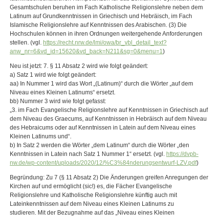
Gesamtschulen beruhen im Fach Katholische Religionslehre neben dem
Latinum auf Grundkenntnissen in Griechisch und Hebräisch, im Fach
Islamische Religionslehre auf Kenntnissen des Arabischen. (3) Die
Hochschulen können in ihren Ordnungen weitergehende Anforderungen
stellen. (vgl.
https://recht.nrw.de/lmi/owa/br_vbl_detail_text?
anw_nr=6&vd_id=15620&vd_back=N211&sg=0&menu=1
)
Neu ist jetzt: 7. § 11 Absatz 2 wird wie folgt geändert:
a) Satz 1 wird wie folgt geändert:
aa) In Nummer 1 wird das Wort „(Latinum)“ durch die Wörter „auf dem
Niveau eines Kleinen Latinums“ ersetzt.
bb) Nummer 3 wird wie folgt gefasst:
„3. im Fach Evangelische Religionslehre auf Kenntnissen in Griechisch auf
dem Niveau des Graecums, auf Kenntnissen in Hebräisch auf dem Niveau
des Hebraicums oder auf Kenntnissen in Latein auf dem Niveau eines
Kleinen Latinums und“.
b) In Satz 2 werden die Wörter „dem Latinum“ durch die Wörter „den
Kenntnissen in Latein nach Satz 1 Nummer 1“ ersetzt. (vgl.
https://dvpb-
nw.de/wp-content/uploads/2020/12/%C3%84nderungsentwurf-LZV.pdf
)
Begründung: Zu 7 (§ 11 Absatz 2) Die Änderungen greifen Anregungen der
Kirchen auf und ermöglicht (sic!) es, die Fächer Evangelische
Religionslehre und Katholische Religionslehre künftig auch mit
Lateinkenntnissen auf dem Niveau eines Kleinen Latinums zu
studieren. Mit der Bezugnahme auf das „Niveau eines Kleinen