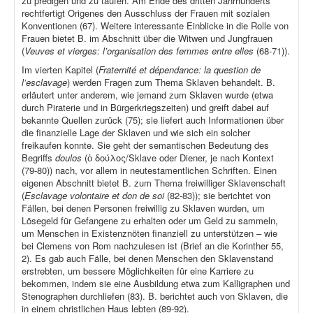
zu predigen und zu taufen. Am Ende des dritten Jahrhunderts
rechtfertigt Origenes den Ausschluss der Frauen mit sozialen
Konventionen (67). Weitere interessante Einblicke in die Rolle von
Frauen bietet B. im Abschnitt über die Witwen und Jungfrauen
(
Veuves et vierges: l’organisation des femmes entre elles
(68-71)).
Im vierten Kapitel (
Fraternité et dépendance: la question de
l’esclavage
) werden Fragen zum Thema Sklaven behandelt. B.
erläutert unter anderem, wie jemand zum Sklaven wurde (etwa
durch Piraterie und in Bürgerkriegszeiten) und greift dabei auf
bekannte Quellen zurück (75); sie liefert auch Informationen über
die finanzielle Lage der Sklaven und wie sich ein solcher
freikaufen konnte. Sie geht der semantischen Bedeutung des
Begriffs
doulos
(ὁ δούλος/Sklave oder Diener, je nach Kontext
(79-80)) nach, vor allem in neutestamentlichen Schriften. Einen
eigenen Abschnitt bietet B. zum Thema freiwilliger Sklavenschaft
(
Esclavage volontaire et don de soi
(82-83)); sie berichtet von
Fällen, bei denen Personen freiwillig zu Sklaven wurden, um
Lösegeld für Gefangene zu erhalten oder um Geld zu sammeln,
um Menschen in Existenznöten finanziell zu unterstützen – wie
bei Clemens von Rom nachzulesen ist (Brief an die Korinther 55,
2). Es gab auch Fälle, bei denen Menschen den Sklavenstand
erstrebten, um bessere Möglichkeiten für eine Karriere zu
bekommen, indem sie eine Ausbildung etwa zum Kalligraphen und
Stenographen durchliefen (83). B. berichtet auch von Sklaven, die
in einem christlichen Haus lebten (89-92).