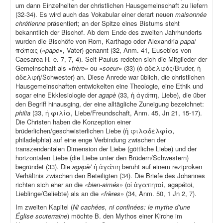
um dann Einzelheiten der christlichen Hausgemeinschaft zu liefern
(32-34). Es wird auch das Vokabular einer derart neuen
maisonnée
chrétienne
präsentiert; an der Spitze eines Bistums steht
bekanntlich der Bischof. Ab dem Ende des zweiten Jahrhunderts
wurden die Bischöfe von Rom, Karthago oder Alexandria
papa
/
πάπας (
«pape»
, Vater) genannt (32, Anm. 41, Eusebios von
Caesarea H
.
e
.
7, 7, 4). Seit Paulus redeten sich die Mitglieder der
Gemeinschaft als
«frère»
ou
«soeur»
(33) (ὁ ἀδελφός/Bruder, ἡ
ἀδελφή/Schwester) an. Diese Anrede war üblich, die christlichen
Hausgemeinschaften entwickelten eine Theologie, eine Ethik und
sogar eine Ekklesiologie der
agapè
(33, ἡ ἀγάπη, Liebe), die über
den Begriff hinausging, der eine alltägliche Zuneigung bezeichnet:
philia
(33, ἡ φιλία, Liebe/Freundschaft, Anm. 45, Jn 21, 15-17).
Die Christen haben die Konzeption einer
brüderlichen/geschwisterlichen Liebe (ἡ φιλαδελφία
,
philadelphia) auf eine enge Verbindung zwischen der
transzendentalen Dimension der Liebe (göttliche Liebe) und der
horizontalen Liebe (die Liebe unter den Brüdern/Schwestern)
begründet (33). Die
agapè/
ἡ ἀγάπη beruht auf einem reziproken
Verhältnis zwischen den Beteiligten (34). Die Briefe des Johannes
richten sich eher an die
«bien-aimés»
(οἱ ἀγαπητοί, agapétoi,
Lieblinge/Geliebte) als an die
«frères»
(34, Anm. 50, 1 Jn 2, 7).
Im zweiten Kapitel (
Ni cachées, ni confinées: le mythe d’une
Église souterraine
) möchte B. den Mythos einer Kirche im