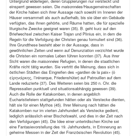
Untergrund widerlegen, deren Gruppierungen nur versteckt und
einsperrt gewesen seien. Die
maisonnées/
Hausgemeinschaften
der Kirche haben sich ihrer Aussage nach sowohl im Inneren der
Häuser versammelt als auch außerhalb, bis sie über ein Gebäude
verfügten, das ihnen gehörte, und Räume hatten, die für spezielle
liturgische Zwecke geeignet waren (35). B. geht kurz auf den
Briefwechsel zwischen Kaiser Trajan und Plinius ein, in dem die
Regeln für die Verfolgung der Christen genau formuliert sind (36).
Ihre Grundthese besteht aber in der Aussage, dass in
gewöhnlichen Zeiten und wenn auf Denunziation verzichtet wurde
die Christen ein normales Leben führen konnten (37). Aus ihrer
Sicht waren die
maisonnées
Refugien, in denen die staatlichen
Kräfte nicht tätig wurden. Sie vertritt die Meinung, dass sich in
östlichen Städten das Eingreifen des «gardien de la paix» (ὁ
εἰρηνάρκης, l’irénarque, Friedenshüter) auf Patrouillen auf dem
Lande reduzierte (37). Des Weiteren seien bis 250 n. Chr. die
Repressalien punktuell und situationsabhängig gewesen (39).
Auch die Rolle der Katakomben, in denen angeblich
Eucharistiefeiern stattgefunden hätten oder als Verstecke dienten,
hält sie für einen Mythos (45). Ihrer Meinung nach hätten die
Katakomben nur im vierten Jahrhundert als Verstecke gedient,
lediglich anlässlich einer Bischofswahl, und dies in der Zeit nach
den Verfolgungen (45). Die Idee einer unterirdischen Kirche sei
eine Fantasievorstellung des 19. Jahrhunderts, in Erinnerung an
geheime Messen in der Zeit der Französischen Revolution (45).