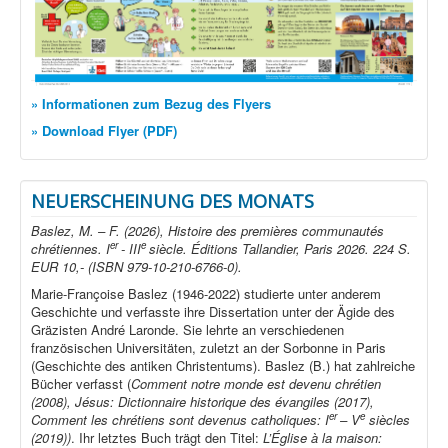
» Informationen zum Bezug des Flyers
» Download Flyer (PDF)
NEUERSCHEINUNG DES MONATS
Baslez, M. – F. (2026), Histoire des premières communautés
er
e
chrétiennes. I
- III
siècle. Éditions Tallandier, Paris 2026. 224 S.
EUR 10,- (ISBN 979-10-210-6766-0).
Marie-Françoise Baslez (1946-2022) studierte unter anderem
Geschichte und verfasste ihre Dissertation unter der Ägide des
Gräzisten André Laronde. Sie lehrte an verschiedenen
französischen Universitäten, zuletzt an der Sorbonne in Paris
(Geschichte des antiken Christentums). Baslez (B.) hat zahlreiche
Bücher verfasst (
Comment notre monde est devenu chrétien
(2008), Jésus: Dictionnaire historique des évangiles (2017),
er
e
Comment les chrétiens sont devenus catholiques: I
– V
siècles
(2019))
. Ihr letztes Buch trägt den Titel:
L’Église à la maison: