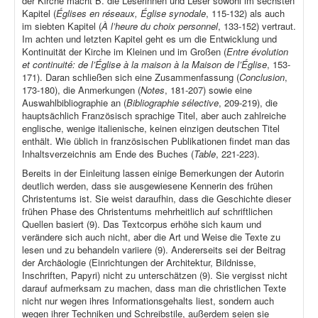
der Kirche macht B. die Leserinnen und Leser sowohl im sechsten
Kapitel (
Églises en réseaux, Église synodale
, 115-132) als auch
im siebten Kapitel (
À l’heure du choix personnel
, 133-152) vertraut.
Im achten und letzten Kapitel geht es um die Entwicklung und
Kontinuität der Kirche im Kleinen und im Großen (
Entre évolution
et continuité: de l’Église à la maison à la Maison de l’Église
, 153-
171). Daran schließen sich eine Zusammenfassung (
Conclusion
,
173-180), die Anmerkungen (
Notes
, 181-207) sowie eine
Auswahlbibliographie an (
Bibliographie sélective
, 209-219), die
hauptsächlich Französisch sprachige Titel, aber auch zahlreiche
englische, wenige italienische, keinen einzigen deutschen Titel
enthält. Wie üblich in französischen Publikationen findet man das
Inhaltsverzeichnis am Ende des Buches (
Table
, 221-223).
Bereits in der Einleitung lassen einige Bemerkungen der Autorin
deutlich werden, dass sie ausgewiesene Kennerin des frühen
Christentums ist. Sie weist daraufhin, dass die Geschichte dieser
frühen Phase des Christentums mehrheitlich auf schriftlichen
Quellen basiert (9). Das Textcorpus erhöhe sich kaum und
verändere sich auch nicht, aber die Art und Weise die Texte zu
lesen und zu behandeln variiere (9). Andererseits sei der Beitrag
der Archäologie (Einrichtungen der Architektur, Bildnisse,
Inschriften, Papyri) nicht zu unterschätzen (9). Sie vergisst nicht
darauf aufmerksam zu machen, dass man die christlichen Texte
nicht nur wegen ihres Informationsgehalts liest, sondern auch
wegen ihrer Techniken und Schreibstile, außerdem seien sie