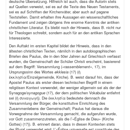
deutsche Übersetzung. Hilfreich ist auch, dass die Autorin stets
auf Quellen verweist, sei es auf die Texte des Neuen Testaments,
sei es auf Schriften der Kirchenväter, aber auch auf pagane
Textstellen. Damit erhalten ihre Aussagen ein wissenschaftliches
Fundament und zeigen übrigens ihre enorme Kenntnis der antiken
christlichen Literatur. Es bleibt noch der Hinweis, dass B. nicht nur
für Theologen schreibt, sondern auch für an den antiken Sprachen
Interessierte.
Den Auftakt im ersten Kapitel bildet der Hinweis, dass in den
ältesten christlichen Texten, nämlich in den autobiographischen
Briefen des Paulus, die in den 50er Jahren auf Griechisch verfasst
wurden, die Gemeinschaft der Schüler Christi erscheint, basierend
auf dem Begriff: Versammlung (
«rassemblement»
, 17), im
Ursprungssinn des Wortes
ekklesia
(17) (ἡ
ἐκκλησία/Einzelgemeinde, Kirche). B. weist darauf hin, dass der
Apostel Paulus als erster diesen technischen Begriff in einem
religiösen Kontext verwendet, der weniger allgemein sei als der der
Synagoge/
synagogue
(17), der dem politischen Vokabular entlehnt
sei (ἡ συναγωγή). Die ἐκκλησία bedeutete demnach die
Versammlung der Bürger, die konstitutive Einrichtung des
Zusammenlebens der Gemeinschaft; Paulus hat daraus die
Vorwegnahme der Versammlung gemacht, die aufgerufen wurde,
vor Gott zusammenzutreten, als die l’«Église de Dieu» (Kirche
Gottes) (17)). B. erinnert daran, dass in diesen Kontexten stets
der Plural verwendet wird: L’«Église universelle est constituée des