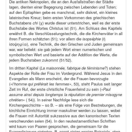
Die antiken Nekropolen, die an den Ausfallstraßen der Städte
lagen, dienten einer Begegnung zwischen Lebenden und Toten;
auf den Epitaphien gebe es manchmal, sehr diskret, ein kleines
lateinisches Kreuz; beim ersten Vorkommen des griechischen
Buchstabens
chi
(χ) wurde dieser unterstrichen, weil es der erste
Buchstabe des Wortes Christus ist (51). Am Schluss des Kapitels
erwähnt B. die Verschlüsselungstechnik, die die Kirchenväter in all
ihren Formen schätzten (51); vor allem die
isopséphie
(ἡ
ἰσοψηφία), eine Technik, die den Griechen und Juden gemeinsam
war, war beliebt: sie gab jedem Wort einen numerischen und
symbolischen Wert und basierte auf der Addition der Werte, die
jedem Buchstaben zukommt (51/52).
Im dritten Kapitel (
La maisonnée, fabrique de féminisme
?) stehen
Aspekte der Rolle der Frau im Vordergrund. Während Jesus in den
Evangelien als Mann erscheint, der die Frauen bevorzugte
(«
l’homme qui préférait les femmes»
, 53), steht Paulus seit langer
Zeit im Ruf, der erste christliche Frauenfeind zu sein («
Paul
assume ainsi depuis longtemps la réputation de premier misogyne
chrétien»
( 54)). In seiner Nachfolge lese sich die
Kirchengeschichte – so B. – als eine Folge von Bestrebungen, die
kirchliche Einrichtung immer maskuliner werden zu lassen, wobei
die Frauen mit Autorität sukzessive aus den kanonischen Texten
verschwunden seien (54). In den neutestamentlichen Schriften
wird kaum von Paaren gesprochen, die gemeinsam für die
Evangelisierung eintreten. B. nennt einige wenige Beispiele, etwa