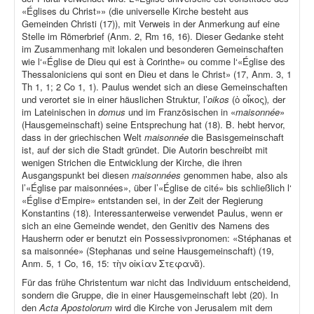
«Églises du Christ»» (die universelle Kirche besteht aus
Gemeinden Christi (17)), mit Verweis in der Anmerkung auf eine
Stelle im Römerbrief (Anm. 2, Rm 16, 16). Dieser Gedanke steht
im Zusammenhang mit lokalen und besonderen Gemeinschaften
wie l‘«Église de Dieu qui est à Corinthe» ou comme l‘«Église des
Thessaloniciens qui sont en Dieu et dans le Christ» (17, Anm. 3, 1
Th 1, 1; 2 Co 1, 1). Paulus wendet sich an diese Gemeinschaften
und verortet sie in einer häuslichen Struktur, l’
oikos
(ὁ οἶκος)
,
der
im Lateinischen in
domus
und im Französischen in «
maisonnée
»
(Hausgemeinschaft) seine Entsprechung hat (18). B. hebt hervor,
dass in der griechischen Welt
maisonnée
die Basisgemeinschaft
ist, auf der sich die Stadt gründet. Die Autorin beschreibt mit
wenigen Strichen die Entwicklung der Kirche, die ihren
Ausgangspunkt bei diesen
maisonnées
genommen habe, also als
l’«Église par maisonnées», über l’«Église de cité» bis schließlich l‘
«Église d‘Empire» entstanden sei, in der Zeit der Regierung
Konstantins (18). Interessanterweise verwendet Paulus, wenn er
sich an eine Gemeinde wendet, den Genitiv des Namens des
Hausherrn oder er benutzt ein Possessivpronomen: «Stéphanas et
sa maisonnée» (Stephanas und seine Hausgemeinschaft) (19,
Anm. 5, 1 Co, 16, 15: τὴν οἰκίαν Στεφανᾶ).
Für das frühe Christentum war nicht das Individuum entscheidend,
sondern die Gruppe, die in einer Hausgemeinschaft lebt (20). In
den
Acta Apostolorum
wird die Kirche von Jerusalem mit dem