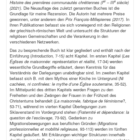
er
e
Histoire des premières communautés chrétiennes (I
– III
siècle)
(2021).
Die Neuauflage des zuletzt genannten Buches ist die
Grundlage für meine Rezension. Die Autorin hat mehrere Preise
gewonnen, unter anderem den
Prix François-Millepierres (2017).
In
ihren Publikationen befasst sie sich vorwiegend mit den Religionen
der griechisch-römischen Welt und untersucht die Strukturen der
religiösen Gemeinschaften und die Verankerung in den
verschiedenen Netzwerken.
Das zu besprechende Buch ist klar gegliedert und enthält nach der
Einführung (
Introduction,
7-15
)
acht Kapitel. Im ersten Kapitel (
Les
Églises de maisonnée: représentation et réalité,
17-34) werden
wesentliche Grundbegriffe erläutert, deren Kenntnis für das
Verständnis der Darlegungen unabdingbar sind. Im zweiten Kapitel
befasst sich B. mit dem Mythos einer Kirche im Untergrund (
Ni
cachées, ni confinées: le mythe d’une Église souterraine
, 35-52).
Im Mittelpunkt des dritten Kapitels werden Fragen zu den
Freiheiten und den Zwängen der Frauen in der Frühzeit des
Christentums behandelt (
La maisonnée, fabrique de féminisme
?,
53-71), während im vierten Kapitel Überlegungen zum
Sklavenstand im Vordergrund stehen (
Fraternité et dépendance: la
question de l’esclavage
, 73-92). Gedanken zu
Migrationsbewegungen aus beruflichen Gründen (
Migrations
professionnelles et mobilité religieuse,
93-113) werden im fünften
Kapitel geäußert. Mit Erklärungen wichtiger Strukturen innerhalb