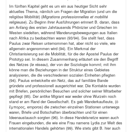
Im fünften Kapitel geht es um ein aus heutiger Sicht sehr
aktuelles Thema, nämlich um Fragen der Migration (und um die
religiöse Mobilität) (
Migrations professionnelles et mobilité
religieuse
). Zu Beginn ihrer Ausführungen erinnert B. daran, dass
am Anfang des ersten Jahrtausends Phönizier und Griechen im
Westen siedelten, während Wanderungsbewegungen aus Italien
nach Afrika zu beobachten waren (93/94). Sie stellt fest, dass
Paulus zwar Reisen unternommen hat, aber nicht so viele, wie
allgemein angenommen wird (94). Ein Merkmal der
Christianisierung sei die Mobilität, für die der Apostel Paulus der
Prototyp sei. In diesem Zusammenhang erläutert sie den Begriff
des Netzes (
le réseau
), der von der Soziologie kommt; mit ihm
könne man die Beziehungen in der Struktur eines Gebietes
analysieren, die die verschiedenen sozialen Einheiten pflegten
(94). Paulus entwickelte ein Netz, das auf familiäre Bande
gründete und professionell ausgerichtet war. Die Kontakte wurden
mit Briefen, persönlichen Besuchen und solcher seiner Mitarbeiter
gepflegt (95). Der antike Migrant war weder ohne Wurzeln noch
stand er am Rand der Gesellschaft. Es gab Wanderkaufleute, (ὁ
ἔμπορος, emporos) die zwischen einzelnen Stationen unterwegs
waren, Briefe und Botschaften überbrachten und für einen
Ideenaustausch sorgten (96). In diese Handelsnetze waren auch
Frauen eingebunden, die wie eine Frau namens Lydia zur Welt des
internationalen Handels gehörten (99). Wie stets gibt B. hier auch