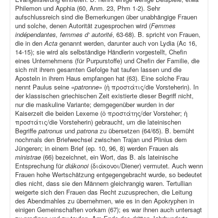
Philemon und Apphia (60, Anm. 23, Phm 1-2). Sehr
aufschlussreich sind die Bemerkungen über unabhängige Frauen
und solche, denen Autorität zugesprochen wird (
Femmes
indépendantes, femmes d‘ autorité
, 63-68). B. spricht von Frauen,
die in den
Acta
genannt werden, darunter auch von Lydia (Ac 16,
14-15); sie wird als selbständige Händlerin vorgestellt, Chefin
eines Unternehmens (für Purpurstoffe) und Chefin der Familie, die
sich mit ihrem gesamten Gefolge hat taufen lassen und die
Aposteln in ihrem Haus empfangen hat (63). Eine solche Frau
nennt Paulus seine «
patronne
» (ἡ προστάτις/die Vorsteherin). In
der klassischen griechischen Zeit existierte dieser Begriff nicht,
nur die maskuline Variante; demgegenüber wurden in der
Kaiserzeit die beiden Lexeme (ὁ προστάτης/der Vorsteher; ἡ
προστάτις/die Vorsteherin) gebraucht, um die lateinischen
Begriffe
patronus
und
patrona
zu übersetzen (64/65). B. bemüht
nochmals den Briefwechsel zwischen Trajan und Plinius dem
Jüngeren; in einem Brief (ep
.
10, 96, 8) werden Frauen als
ministrae
(66) bezeichnet, ein Wort, das B. als lateinische
Entsprechung für
diákonoi
(διάκονοι/Diener) vermutet. Auch wenn
Frauen hohe Wertschätzung entgegengebracht wurde, so bedeutet
dies nicht, dass sie den Männern gleichrangig waren. Tertullian
weigerte sich den Frauen das Recht zuzusprechen, die Leitung
des Abendmahles zu übernehmen, wie es in den Apokryphen in
einigen Gemeinschaften vorkam (67); es war ihnen auch untersagt