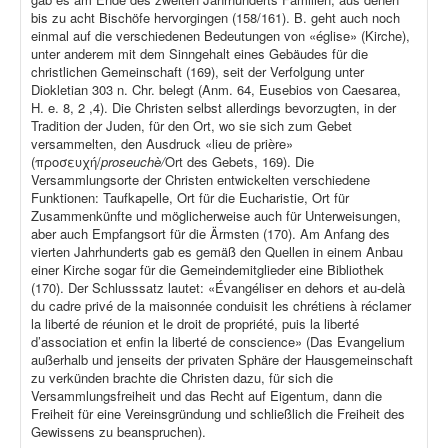
bis zu acht Bischöfe hervorgingen (158/161). B. geht auch noch
einmal auf die verschiedenen Bedeutungen von «église» (Kirche),
unter anderem mit dem Sinngehalt eines Gebäudes für die
christlichen Gemeinschaft (169), seit der Verfolgung unter
Diokletian 303 n. Chr. belegt (Anm. 64, Eusebios von Caesarea,
H. e. 8, 2 ,4). Die Christen selbst allerdings bevorzugten, in der
Tradition der Juden, für den Ort, wo sie sich zum Gebet
versammelten, den Ausdruck «lieu de prière»
(προσευχή/
proseuchè/
Ort des Gebets, 169). Die
Versammlungsorte der Christen entwickelten verschiedene
Funktionen: Taufkapelle, Ort für die Eucharistie, Ort für
Zusammenkünfte und möglicherweise auch für Unterweisungen,
aber auch Empfangsort für die Ärmsten (170). Am Anfang des
vierten Jahrhunderts gab es gemäß den Quellen in einem Anbau
einer Kirche sogar für die Gemeindemitglieder eine Bibliothek
(170). Der Schlusssatz lautet: «Évangéliser en dehors et au-delà
du cadre privé de la maisonnée conduisit les chrétiens à réclamer
la liberté de réunion et le droit de propriété, puis la liberté
d’association et enfin la liberté de conscience» (Das Evangelium
außerhalb und jenseits der privaten Sphäre der Hausgemeinschaft
zu verkünden brachte die Christen dazu, für sich die
Versammlungsfreiheit und das Recht auf Eigentum, dann die
Freiheit für eine Vereinsgründung und schließlich die Freiheit des
Gewissens zu beanspruchen).