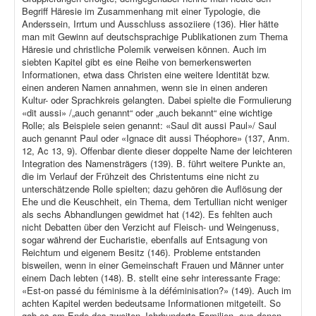
Begriff Häresie im Zusammenhang mit einer Typologie, die
Anderssein, Irrtum und Ausschluss assoziiere (136). Hier hätte
man mit Gewinn auf deutschsprachige Publikationen zum Thema
Häresie und christliche Polemik verweisen können. Auch im
siebten Kapitel gibt es eine Reihe von bemerkenswerten
Informationen, etwa dass Christen eine weitere Identität bzw.
einen anderen Namen annahmen, wenn sie in einen anderen
Kultur- oder Sprachkreis gelangten. Dabei spielte die Formulierung
«dit aussi» /„auch genannt“ oder „auch bekannt“ eine wichtige
Rolle; als Beispiele seien genannt: «Saul dit aussi Paul»/ Saul
auch genannt Paul oder «Ignace dit aussi Théophore» (137, Anm.
12, Ac 13, 9). Offenbar diente dieser doppelte Name der leichteren
Integration des Namensträgers (139). B. führt weitere Punkte an,
die im Verlauf der Frühzeit des Christentums eine nicht zu
unterschätzende Rolle spielten; dazu gehören die Auflösung der
Ehe und die Keuschheit, ein Thema, dem Tertullian nicht weniger
als sechs Abhandlungen gewidmet hat (142). Es fehlten auch
nicht Debatten über den Verzicht auf Fleisch- und Weingenuss,
sogar während der Eucharistie, ebenfalls auf Entsagung von
Reichtum und eigenem Besitz (146). Probleme entstanden
bisweilen, wenn in einer Gemeinschaft Frauen und Männer unter
einem Dach lebten (148). B. stellt eine sehr interessante Frage:
«Est-on passé du féminisme à la déféminisation?» (149). Auch im
achten Kapitel werden bedeutsame Informationen mitgeteilt. So
gab es am Ende des zweiten Jahrhunderts Familien, aus denen