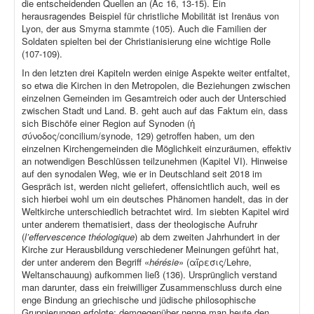
die entscheidenden Quellen an (Ac 16, 13-15). Ein
herausragendes Beispiel für christliche Mobilität ist Irenäus von
Lyon, der aus Smyrna stammte (105). Auch die Familien der
Soldaten spielten bei der Christianisierung eine wichtige Rolle
(107-109).
In den letzten drei Kapiteln werden einige Aspekte weiter entfaltet,
so etwa die Kirchen in den Metropolen, die Beziehungen zwischen
einzelnen Gemeinden im Gesamtreich oder auch der Unterschied
zwischen Stadt und Land. B. geht auch auf das Faktum ein, dass
sich Bischöfe einer Region auf Synoden (ἡ
σύνοδος/concilium/synode, 129) getroffen haben, um den
einzelnen Kirchengemeinden die Möglichkeit einzuräumen, effektiv
an notwendigen Beschlüssen teilzunehmen (Kapitel VI). Hinweise
auf den synodalen Weg, wie er in Deutschland seit 2018 im
Gespräch ist, werden nicht geliefert, offensichtlich auch, weil es
sich hierbei wohl um ein deutsches Phänomen handelt, das in der
Weltkirche unterschiedlich betrachtet wird. Im siebten Kapitel wird
unter anderem thematisiert, dass der theologische Aufruhr
(
l’effervescence théologique
) ab dem zweiten Jahrhundert in der
Kirche zur Herausbildung verschiedener Meinungen geführt hat,
der unter anderem den Begriff «
hérésie
» (αἵρεσις/Lehre,
Weltanschauung) aufkommen ließ (136). Ursprünglich verstand
man darunter, dass ein freiwilliger Zusammenschluss durch eine
enge Bindung an griechische und jüdische philosophische
Gruppierungen erfolgte; demgegenüber nenne man heute den