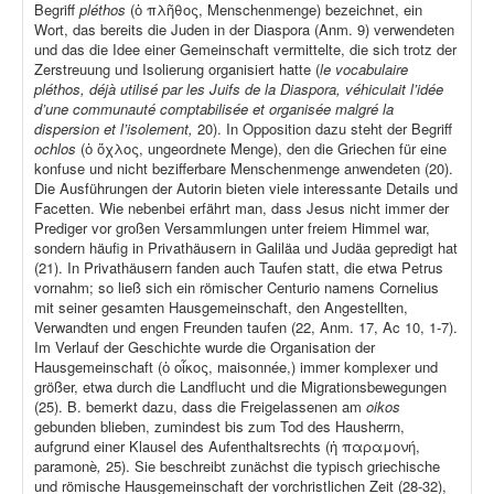
Begriff
pléthos
(ὁ πλῆθος, Menschenmenge) bezeichnet, ein
Wort, das bereits die Juden in der Diaspora (Anm. 9) verwendeten
und das die Idee einer Gemeinschaft vermittelte, die sich trotz der
Zerstreuung und Isolierung organisiert hatte (
le vocabulaire
pléthos, déjà utilisé par les Juifs de la Diaspora, véhiculait l’idée
d’une communauté comptabilisée et organisée malgré la
dispersion et l’isolement,
20). In Opposition dazu steht der Begriff
ochlos
(ὁ ὄχλος, ungeordnete Menge), den die Griechen für eine
konfuse und nicht bezifferbare Menschenmenge anwendeten (20).
Die Ausführungen der Autorin bieten viele interessante Details und
Facetten. Wie nebenbei erfährt man, dass Jesus nicht immer der
Prediger vor großen Versammlungen unter freiem Himmel war,
sondern häufig in Privathäusern in Galiläa und Judäa gepredigt hat
(21). In Privathäusern fanden auch Taufen statt, die etwa Petrus
vornahm; so ließ sich ein römischer Centurio namens Cornelius
mit seiner gesamten Hausgemeinschaft, den Angestellten,
Verwandten und engen Freunden taufen (22, Anm. 17, Ac 10, 1-7).
Im Verlauf der Geschichte wurde die Organisation der
Hausgemeinschaft (ὁ οἶκος, maisonnée,) immer komplexer und
größer, etwa durch die Landflucht und die Migrationsbewegungen
(25). B. bemerkt dazu, dass die Freigelassenen am
oikos
gebunden blieben, zumindest bis zum Tod des Hausherrn,
aufgrund einer Klausel des Aufenthaltsrechts (ἡ παραμονή,
paramonè
,
25). Sie beschreibt zunächst die typisch griechische
und römische Hausgemeinschaft der vorchristlichen Zeit (28-32),