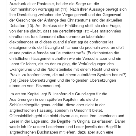
Ausdruck einer Pastorale, bei der die Sorge um die
Kommunikation vorrangig ist (11). Nach ihrer Aussage bewegt sich
ihre Darstellung zwischen der Vergangenheit und der Gegenwart,
der Geschichte der Anfänge des Christentums und der aktuellen
Debatten (13). Am Schluss der Einführung stellt sie eine Frage,
von der sie glaubt, dass sie gerechtfertigt ist: «Les maisonnées
chrétiennes fonctionnèrent-elles comme un laboratoire
d’expériences et d’idées quand il s’est agi de confronter les
enseignements de l’Évangile et l’amour du prochain avec un droit
et une pratique fondée sur l’autoritarisme?» (Funktionierten die
christlichen Hausgemeinschaften wie ein Versuchslabor und ein
Labor für Ideen, als es darum ging, die Verkündigungen des
Evangeliums und die Nächstenliebe mit einem Recht und eine
Praxis zu konfrontieren, die auf einem autoritären System beruht?)
(15) (Diese Übersetzungen und die folgenden Übersetzungen
stammen vom Rezensenten).
Im ersten Kapitel legt B. insofern die Grundlagen für die
Ausführungen in den späteren Kapiteln, als sie die
Schlüsselbegriffe genau erklärt, diese aber nicht in der
altgriechischen Fassung, sondern in Umschrift bietet.
Offensichtlich geht sie nicht davon aus, dass ihre Leserinnen und
Leser in der Lage sind, die Begriffe im Original zu erfassen. Daher
werde ich für unsere Leserinnen und Leser jeweils den Begriff in
altgriechischen Buchstaben mitliefern, dazu aber auch eine