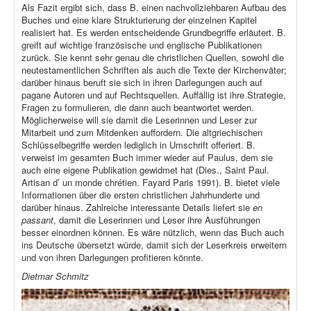
Als Fazit ergibt sich, dass B. einen nachvollziehbaren Aufbau des
Buches und eine klare Strukturierung der einzelnen Kapitel
realisiert hat. Es werden entscheidende Grundbegriffe erläutert. B.
greift auf wichtige französische und englische Publikationen
zurück. Sie kennt sehr genau die christlichen Quellen, sowohl die
neutestamentlichen Schriften als auch die Texte der Kirchenväter;
darüber hinaus beruft sie sich in ihren Darlegungen auch auf
pagane Autoren und auf Rechtsquellen. Auffällig ist ihre Strategie,
Fragen zu formulieren, die dann auch beantwortet werden.
Möglicherweise will sie damit die Leserinnen und Leser zur
Mitarbeit und zum Mitdenken auffordern. Die altgriechischen
Schlüsselbegriffe werden lediglich in Umschrift offeriert. B.
verweist im gesamten Buch immer wieder auf Paulus, dem sie
auch eine eigene Publikation gewidmet hat (Dies., Saint Paul.
Artisan d’ un monde chrétien. Fayard Paris 1991). B. bietet viele
Informationen über die ersten christlichen Jahrhunderte und
darüber hinaus. Zahlreiche interessante Details liefert sie
en
passant
, damit die Leserinnen und Leser ihre Ausführungen
besser einordnen können. Es wäre nützlich, wenn das Buch auch
ins Deutsche übersetzt würde, damit sich der Leserkreis erweitern
und von ihren Darlegungen profitieren könnte.
Dietmar Schmitz