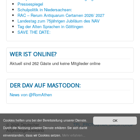
Pressespiegel
Schulpolitik in Niedersachsen:
RAC – Rerum Antiquarum Certamen 2026/ 2027
Landestag zum 75jährigen Jubiläum des NAV
Tag der Alten Sprachen in Göttingen
SAVE THE DATE:
WER IST ONLINE?
Aktuell sind 262 Gäste und keine Mitglieder online
DER DAV AUF MASTODON:
News von @RomAthen
Cookies helfen uns bei der Bereitstellung unserer Dienste.
OK
© 2026 Deutscher
TPL_PROTOSTAR_BACKTOTOP
Durch die Nutzung unserer Dienste erklären Sie sich damit
Altphilologenverband
einverstanden, dass wir Cookies setzen.
Mehr erfahren...