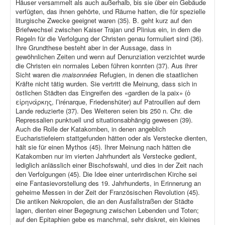
Häuser versammelt als auch außerhalb, bis sie über ein Gebäude
verfügten, das ihnen gehörte, und Räume hatten, die für spezielle
liturgische Zwecke geeignet waren (35). B. geht kurz auf den
Briefwechsel zwischen Kaiser Trajan und Plinius ein, in dem die
Regeln für die Verfolgung der Christen genau formuliert sind (36).
Ihre Grundthese besteht aber in der Aussage, dass in
gewöhnlichen Zeiten und wenn auf Denunziation verzichtet wurde
die Christen ein normales Leben führen konnten (37). Aus ihrer
Sicht waren die
maisonnées
Refugien, in denen die staatlichen
Kräfte nicht tätig wurden. Sie vertritt die Meinung, dass sich in
östlichen Städten das Eingreifen des «gardien de la paix» (ὁ
εἰρηνάρκης, l’irénarque, Friedenshüter) auf Patrouillen auf dem
Lande reduzierte (37). Des Weiteren seien bis 250 n. Chr. die
Repressalien punktuell und situationsabhängig gewesen (39).
Auch die Rolle der Katakomben, in denen angeblich
Eucharistiefeiern stattgefunden hätten oder als Verstecke dienten,
hält sie für einen Mythos (45). Ihrer Meinung nach hätten die
Katakomben nur im vierten Jahrhundert als Verstecke gedient,
lediglich anlässlich einer Bischofswahl, und dies in der Zeit nach
den Verfolgungen (45). Die Idee einer unterirdischen Kirche sei
eine Fantasievorstellung des 19. Jahrhunderts, in Erinnerung an
geheime Messen in der Zeit der Französischen Revolution (45).
Die antiken Nekropolen, die an den Ausfallstraßen der Städte
lagen, dienten einer Begegnung zwischen Lebenden und Toten;
auf den Epitaphien gebe es manchmal, sehr diskret, ein kleines