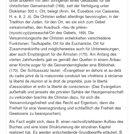
unter anderem mit dem Sinngehalt eines Gebäudes für die
christlichen Gemeinschaft (169), seit der Verfolgung unter
Diokletian 303 n. Chr. belegt (Anm. 64, Eusebios von Caesarea,
H. e. 8, 2 ,4). Die Christen selbst allerdings bevorzugten, in der
Tradition der Juden, für den Ort, wo sie sich zum Gebet
versammelten, den Ausdruck «lieu de prière»
(προσευχή/
proseuchè/
Ort des Gebets, 169). Die
Versammlungsorte der Christen entwickelten verschiedene
Funktionen: Taufkapelle, Ort für die Eucharistie, Ort für
Zusammenkünfte und möglicherweise auch für Unterweisungen,
aber auch Empfangsort für die Ärmsten (170). Am Anfang des
vierten Jahrhunderts gab es gemäß den Quellen in einem Anbau
einer Kirche sogar für die Gemeindemitglieder eine Bibliothek
(170). Der Schlusssatz lautet: «Évangéliser en dehors et au-delà
du cadre privé de la maisonnée conduisit les chrétiens à réclamer
la liberté de réunion et le droit de propriété, puis la liberté
d’association et enfin la liberté de conscience» (Das Evangelium
außerhalb und jenseits der privaten Sphäre der Hausgemeinschaft
zu verkünden brachte die Christen dazu, für sich die
Versammlungsfreiheit und das Recht auf Eigentum, dann die
Freiheit für eine Vereinsgründung und schließlich die Freiheit des
Gewissens zu beanspruchen).
Als Fazit ergibt sich, dass B. einen nachvollziehbaren Aufbau des
Buches und eine klare Strukturierung der einzelnen Kapitel
realisiert hat. Es werden entscheidende Grundbegriffe erläutert. B.