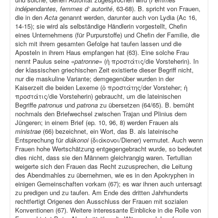
indépendantes, femmes d‘ autorité
, 63-68). B. spricht von Frauen,
die in den
Acta
genannt werden, darunter auch von Lydia (Ac 16,
14-15); sie wird als selbständige Händlerin vorgestellt, Chefin
eines Unternehmens (für Purpurstoffe) und Chefin der Familie, die
sich mit ihrem gesamten Gefolge hat taufen lassen und die
Aposteln in ihrem Haus empfangen hat (63). Eine solche Frau
nennt Paulus seine «
patronne
» (ἡ προστάτις/die Vorsteherin). In
der klassischen griechischen Zeit existierte dieser Begriff nicht,
nur die maskuline Variante; demgegenüber wurden in der
Kaiserzeit die beiden Lexeme (ὁ προστάτης/der Vorsteher; ἡ
προστάτις/die Vorsteherin) gebraucht, um die lateinischen
Begriffe
patronus
und
patrona
zu übersetzen (64/65). B. bemüht
nochmals den Briefwechsel zwischen Trajan und Plinius dem
Jüngeren; in einem Brief (ep
.
10, 96, 8) werden Frauen als
ministrae
(66) bezeichnet, ein Wort, das B. als lateinische
Entsprechung für
diákonoi
(διάκονοι/Diener) vermutet. Auch wenn
Frauen hohe Wertschätzung entgegengebracht wurde, so bedeutet
dies nicht, dass sie den Männern gleichrangig waren. Tertullian
weigerte sich den Frauen das Recht zuzusprechen, die Leitung
des Abendmahles zu übernehmen, wie es in den Apokryphen in
einigen Gemeinschaften vorkam (67); es war ihnen auch untersagt
zu predigen und zu taufen. Am Ende des dritten Jahrhunderts
rechtfertigt Origenes den Ausschluss der Frauen mit sozialen
Konventionen (67). Weitere interessante Einblicke in die Rolle von