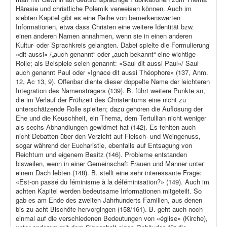
Häresie und christliche Polemik verweisen können. Auch im
siebten Kapitel gibt es eine Reihe von bemerkenswerten
Informationen, etwa dass Christen eine weitere Identität bzw.
einen anderen Namen annahmen, wenn sie in einen anderen
Kultur- oder Sprachkreis gelangten. Dabei spielte die Formulierung
«dit aussi» /„auch genannt“ oder „auch bekannt“ eine wichtige
Rolle; als Beispiele seien genannt: «Saul dit aussi Paul»/ Saul
auch genannt Paul oder «Ignace dit aussi Théophore» (137, Anm.
12, Ac 13, 9). Offenbar diente dieser doppelte Name der leichteren
Integration des Namensträgers (139). B. führt weitere Punkte an,
die im Verlauf der Frühzeit des Christentums eine nicht zu
unterschätzende Rolle spielten; dazu gehören die Auflösung der
Ehe und die Keuschheit, ein Thema, dem Tertullian nicht weniger
als sechs Abhandlungen gewidmet hat (142). Es fehlten auch
nicht Debatten über den Verzicht auf Fleisch- und Weingenuss,
sogar während der Eucharistie, ebenfalls auf Entsagung von
Reichtum und eigenem Besitz (146). Probleme entstanden
bisweilen, wenn in einer Gemeinschaft Frauen und Männer unter
einem Dach lebten (148). B. stellt eine sehr interessante Frage:
«Est-on passé du féminisme à la déféminisation?» (149). Auch im
achten Kapitel werden bedeutsame Informationen mitgeteilt. So
gab es am Ende des zweiten Jahrhunderts Familien, aus denen
bis zu acht Bischöfe hervorgingen (158/161). B. geht auch noch
einmal auf die verschiedenen Bedeutungen von «église» (Kirche),