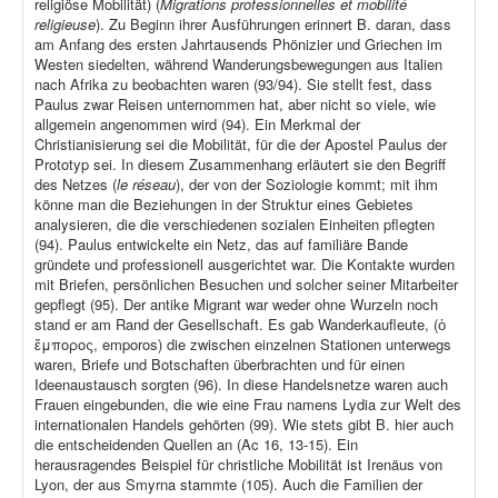
religiöse Mobilität) (
Migrations professionnelles et mobilité
religieuse
). Zu Beginn ihrer Ausführungen erinnert B. daran, dass
am Anfang des ersten Jahrtausends Phönizier und Griechen im
Westen siedelten, während Wanderungsbewegungen aus Italien
nach Afrika zu beobachten waren (93/94). Sie stellt fest, dass
Paulus zwar Reisen unternommen hat, aber nicht so viele, wie
allgemein angenommen wird (94). Ein Merkmal der
Christianisierung sei die Mobilität, für die der Apostel Paulus der
Prototyp sei. In diesem Zusammenhang erläutert sie den Begriff
des Netzes (
le réseau
), der von der Soziologie kommt; mit ihm
könne man die Beziehungen in der Struktur eines Gebietes
analysieren, die die verschiedenen sozialen Einheiten pflegten
(94). Paulus entwickelte ein Netz, das auf familiäre Bande
gründete und professionell ausgerichtet war. Die Kontakte wurden
mit Briefen, persönlichen Besuchen und solcher seiner Mitarbeiter
gepflegt (95). Der antike Migrant war weder ohne Wurzeln noch
stand er am Rand der Gesellschaft. Es gab Wanderkaufleute, (ὁ
ἔμπορος, emporos) die zwischen einzelnen Stationen unterwegs
waren, Briefe und Botschaften überbrachten und für einen
Ideenaustausch sorgten (96). In diese Handelsnetze waren auch
Frauen eingebunden, die wie eine Frau namens Lydia zur Welt des
internationalen Handels gehörten (99). Wie stets gibt B. hier auch
die entscheidenden Quellen an (Ac 16, 13-15). Ein
herausragendes Beispiel für christliche Mobilität ist Irenäus von
Lyon, der aus Smyrna stammte (105). Auch die Familien der