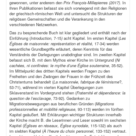
gewonnen, unter anderem den
Prix François-Millepierres (2017).
In
ihren Publikationen befasst sie sich vorwiegend mit den Religionen
der griechisch-römischen Welt und untersucht die Strukturen der
religiösen Gemeinschaften und die Verankerung in den
verschiedenen Netzwerken.
Das zu besprechende Buch ist klar gegliedert und enthält nach der
Einführung (
Introduction,
7-15
)
acht Kapitel. Im ersten Kapitel (
Les
Églises de maisonnée: représentation et réalité,
17-34) werden
wesentliche Grundbegriffe erläutert, deren Kenntnis für das
Verständnis der Darlegungen unabdingbar sind. Im zweiten Kapitel
befasst sich B. mit dem Mythos einer Kirche im Untergrund (
Ni
cachées, ni confinées: le mythe d’une Église souterraine
, 35-52).
Im Mittelpunkt des dritten Kapitels werden Fragen zu den
Freiheiten und den Zwängen der Frauen in der Frühzeit des
Christentums behandelt (
La maisonnée, fabrique de féminisme
?,
53-71), während im vierten Kapitel Überlegungen zum
Sklavenstand im Vordergrund stehen (
Fraternité et dépendance: la
question de l’esclavage
, 73-92). Gedanken zu
Migrationsbewegungen aus beruflichen Gründen (
Migrations
professionnelles et mobilité religieuse,
93-113) werden im fünften
Kapitel geäußert. Mit Erklärungen wichtiger Strukturen innerhalb
der Kirche macht B. die Leserinnen und Leser sowohl im sechsten
Kapitel (
Églises en réseaux, Église synodale
, 115-132) als auch
im siebten Kapitel (
À l’heure du choix personnel
, 133-152) vertraut.