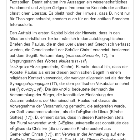
Textstellen. Damit erhalten ihre Aussagen ein wissenschaftliches
Fundament und zeigen übrigens ihre enorme Kenntnis der antiken
christlichen Literatur. Es bleibt noch der Hinweis, dass B. nicht nur
für Theologen schreibt, sondern auch für an den antiken Sprachen
Interessierte.
Den Auftakt im ersten Kapitel bildet der Hinweis, dass in den
ältesten christlichen Texten, nämlich in den autobiographischen
Briefen des Paulus, die in den 50er Jahren auf Griechisch verfasst
wurden, die Gemeinschaft der Schüler Christi erscheint, basierend
auf dem Begriff: Versammlung (
«rassemblement»
, 17), im
Ursprungssinn des Wortes
ekklesia
(17) (ἡ
ἐκκλησία/Einzelgemeinde, Kirche). B. weist darauf hin, dass der
Apostel Paulus als erster diesen technischen Begriff in einem
religiösen Kontext verwendet, der weniger allgemein sei als der der
Synagoge/
synagogue
(17), der dem politischen Vokabular entlehnt
sei (ἡ συναγωγή). Die ἐκκλησία bedeutete demnach die
Versammlung der Bürger, die konstitutive Einrichtung des
Zusammenlebens der Gemeinschaft; Paulus hat daraus die
Vorwegnahme der Versammlung gemacht, die aufgerufen wurde,
vor Gott zusammenzutreten, als die l’«Église de Dieu» (Kirche
Gottes) (17)). B. erinnert daran, dass in diesen Kontexten stets
der Plural verwendet wird: L’«Église universelle est constituée des
«Églises du Christ»» (die universelle Kirche besteht aus
Gemeinden Christi (17)), mit Verweis in der Anmerkung auf eine
Stelle im Römerbrief (Anm. 2, Rm 16, 16). Dieser Gedanke steht