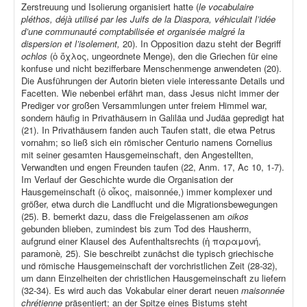
Zerstreuung und Isolierung organisiert hatte (
le vocabulaire
pléthos, déjà utilisé par les Juifs de la Diaspora, véhiculait l’idée
d’une communauté comptabilisée et organisée malgré la
dispersion et l’isolement,
20). In Opposition dazu steht der Begriff
ochlos
(ὁ ὄχλος, ungeordnete Menge), den die Griechen für eine
konfuse und nicht bezifferbare Menschenmenge anwendeten (20).
Die Ausführungen der Autorin bieten viele interessante Details und
Facetten. Wie nebenbei erfährt man, dass Jesus nicht immer der
Prediger vor großen Versammlungen unter freiem Himmel war,
sondern häufig in Privathäusern in Galiläa und Judäa gepredigt hat
(21). In Privathäusern fanden auch Taufen statt, die etwa Petrus
vornahm; so ließ sich ein römischer Centurio namens Cornelius
mit seiner gesamten Hausgemeinschaft, den Angestellten,
Verwandten und engen Freunden taufen (22, Anm. 17, Ac 10, 1-7).
Im Verlauf der Geschichte wurde die Organisation der
Hausgemeinschaft (ὁ οἶκος, maisonnée,) immer komplexer und
größer, etwa durch die Landflucht und die Migrationsbewegungen
(25). B. bemerkt dazu, dass die Freigelassenen am
oikos
gebunden blieben, zumindest bis zum Tod des Hausherrn,
aufgrund einer Klausel des Aufenthaltsrechts (ἡ παραμονή,
paramonè
,
25). Sie beschreibt zunächst die typisch griechische
und römische Hausgemeinschaft der vorchristlichen Zeit (28-32),
um dann Einzelheiten der christlichen Hausgemeinschaft zu liefern
(32-34). Es wird auch das Vokabular einer derart neuen
maisonnée
chrétienne
präsentiert; an der Spitze eines Bistums steht