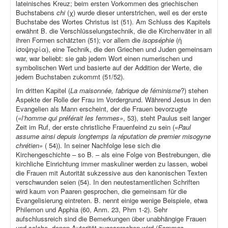
lateinisches Kreuz; beim ersten Vorkommen des griechischen
Buchstabens
chi
(χ) wurde dieser unterstrichen, weil es der erste
Buchstabe des Wortes Christus ist (51). Am Schluss des Kapitels
erwähnt B. die Verschlüsselungstechnik, die die Kirchenväter in all
ihren Formen schätzten (51); vor allem die
isopséphie
(ἡ
ἰσοψηφία), eine Technik, die den Griechen und Juden gemeinsam
war, war beliebt: sie gab jedem Wort einen numerischen und
symbolischen Wert und basierte auf der Addition der Werte, die
jedem Buchstaben zukommt (51/52).
Im dritten Kapitel (
La maisonnée, fabrique de féminisme
?) stehen
Aspekte der Rolle der Frau im Vordergrund. Während Jesus in den
Evangelien als Mann erscheint, der die Frauen bevorzugte
(«
l’homme qui préférait les femmes»
, 53), steht Paulus seit langer
Zeit im Ruf, der erste christliche Frauenfeind zu sein («
Paul
assume ainsi depuis longtemps la réputation de premier misogyne
chrétien»
( 54)). In seiner Nachfolge lese sich die
Kirchengeschichte – so B. – als eine Folge von Bestrebungen, die
kirchliche Einrichtung immer maskuliner werden zu lassen, wobei
die Frauen mit Autorität sukzessive aus den kanonischen Texten
verschwunden seien (54). In den neutestamentlichen Schriften
wird kaum von Paaren gesprochen, die gemeinsam für die
Evangelisierung eintreten. B. nennt einige wenige Beispiele, etwa
Philemon und Apphia (60, Anm. 23, Phm 1-2). Sehr
aufschlussreich sind die Bemerkungen über unabhängige Frauen
und solche, denen Autorität zugesprochen wird (
Femmes