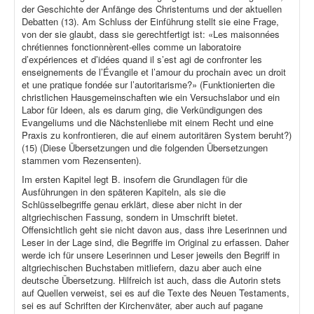
der Geschichte der Anfänge des Christentums und der aktuellen
Debatten (13). Am Schluss der Einführung stellt sie eine Frage,
von der sie glaubt, dass sie gerechtfertigt ist: «Les maisonnées
chrétiennes fonctionnèrent-elles comme un laboratoire
d’expériences et d’idées quand il s’est agi de confronter les
enseignements de l’Évangile et l’amour du prochain avec un droit
et une pratique fondée sur l’autoritarisme?» (Funktionierten die
christlichen Hausgemeinschaften wie ein Versuchslabor und ein
Labor für Ideen, als es darum ging, die Verkündigungen des
Evangeliums und die Nächstenliebe mit einem Recht und eine
Praxis zu konfrontieren, die auf einem autoritären System beruht?)
(15) (Diese Übersetzungen und die folgenden Übersetzungen
stammen vom Rezensenten).
Im ersten Kapitel legt B. insofern die Grundlagen für die
Ausführungen in den späteren Kapiteln, als sie die
Schlüsselbegriffe genau erklärt, diese aber nicht in der
altgriechischen Fassung, sondern in Umschrift bietet.
Offensichtlich geht sie nicht davon aus, dass ihre Leserinnen und
Leser in der Lage sind, die Begriffe im Original zu erfassen. Daher
werde ich für unsere Leserinnen und Leser jeweils den Begriff in
altgriechischen Buchstaben mitliefern, dazu aber auch eine
deutsche Übersetzung. Hilfreich ist auch, dass die Autorin stets
auf Quellen verweist, sei es auf die Texte des Neuen Testaments,
sei es auf Schriften der Kirchenväter, aber auch auf pagane