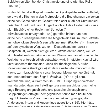
Soldaten spielten bei der Christianisierung eine wichtige Rolle
(107-109).
In den letzten drei Kapiteln werden einige Aspekte weiter entfaltet,
so etwa die Kirchen in den Metropolen, die Beziehungen zwischen
einzelnen Gemeinden im Gesamtreich oder auch der Unterschied
zwischen Stadt und Land. B. geht auch auf das Faktum ein, dass
sich Bischöfe einer Region auf Synoden (ἡ
σύνοδος/concilium/synode, 129) getroffen haben, um den
einzelnen Kirchengemeinden die Möglichkeit einzuräumen, effektiv
an notwendigen Beschlüssen teilzunehmen (Kapitel VI). Hinweise
auf den synodalen Weg, wie er in Deutschland seit 2018 im
Gespräch ist, werden nicht geliefert, offensichtlich auch, weil es
sich hierbei wohl um ein deutsches Phänomen handelt, das in der
Weltkirche unterschiedlich betrachtet wird. Im siebten Kapitel wird
unter anderem thematisiert, dass der theologische Aufruhr
(
l’effervescence théologique
) ab dem zweiten Jahrhundert in der
Kirche zur Herausbildung verschiedener Meinungen geführt hat,
der unter anderem den Begriff «
hérésie
» (αἵρεσις/Lehre,
Weltanschauung) aufkommen ließ (136). Ursprünglich verstand
man darunter, dass ein freiwilliger Zusammenschluss durch eine
enge Bindung an griechische und jüdische philosophische
Gruppierungen erfolgte; demgegenüber nenne man heute den
Begriff Häresie im Zusammenhang mit einer Typologie, die
Anderssein, Irrtum und Ausschluss assoziiere (136). Hier hätte
man mit Gewinn auf deutschsprachige Publikationen zum Thema