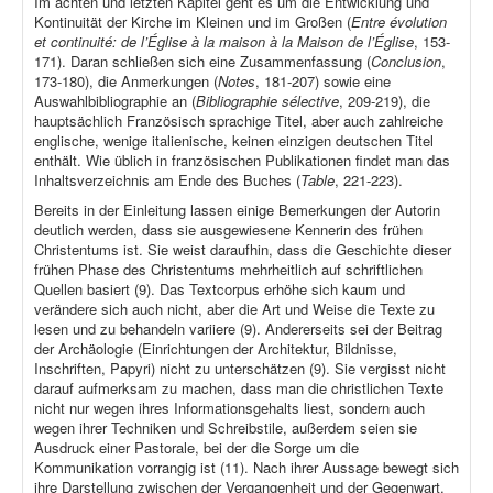
Im achten und letzten Kapitel geht es um die Entwicklung und
Kontinuität der Kirche im Kleinen und im Großen (
Entre évolution
et continuité: de l’Église à la maison à la Maison de l’Église
, 153-
171). Daran schließen sich eine Zusammenfassung (
Conclusion
,
173-180), die Anmerkungen (
Notes
, 181-207) sowie eine
Auswahlbibliographie an (
Bibliographie sélective
, 209-219), die
hauptsächlich Französisch sprachige Titel, aber auch zahlreiche
englische, wenige italienische, keinen einzigen deutschen Titel
enthält. Wie üblich in französischen Publikationen findet man das
Inhaltsverzeichnis am Ende des Buches (
Table
, 221-223).
Bereits in der Einleitung lassen einige Bemerkungen der Autorin
deutlich werden, dass sie ausgewiesene Kennerin des frühen
Christentums ist. Sie weist daraufhin, dass die Geschichte dieser
frühen Phase des Christentums mehrheitlich auf schriftlichen
Quellen basiert (9). Das Textcorpus erhöhe sich kaum und
verändere sich auch nicht, aber die Art und Weise die Texte zu
lesen und zu behandeln variiere (9). Andererseits sei der Beitrag
der Archäologie (Einrichtungen der Architektur, Bildnisse,
Inschriften, Papyri) nicht zu unterschätzen (9). Sie vergisst nicht
darauf aufmerksam zu machen, dass man die christlichen Texte
nicht nur wegen ihres Informationsgehalts liest, sondern auch
wegen ihrer Techniken und Schreibstile, außerdem seien sie
Ausdruck einer Pastorale, bei der die Sorge um die
Kommunikation vorrangig ist (11). Nach ihrer Aussage bewegt sich
ihre Darstellung zwischen der Vergangenheit und der Gegenwart,