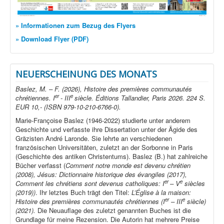
» Informationen zum Bezug des Flyers
» Download Flyer (PDF)
NEUERSCHEINUNG DES MONATS
Baslez, M. – F. (2026), Histoire des premières communautés
er
e
chrétiennes. I
- III
siècle. Éditions Tallandier, Paris 2026. 224 S.
EUR 10,- (ISBN 979-10-210-6766-0).
Marie-Françoise Baslez (1946-2022) studierte unter anderem
Geschichte und verfasste ihre Dissertation unter der Ägide des
Gräzisten André Laronde. Sie lehrte an verschiedenen
französischen Universitäten, zuletzt an der Sorbonne in Paris
(Geschichte des antiken Christentums). Baslez (B.) hat zahlreiche
Bücher verfasst (
Comment notre monde est devenu chrétien
(2008), Jésus: Dictionnaire historique des évangiles (2017),
er
e
Comment les chrétiens sont devenus catholiques: I
– V
siècles
(2019))
. Ihr letztes Buch trägt den Titel:
L’Église à la maison:
er
e
Histoire des premières communautés chrétiennes (I
– III
siècle)
(2021).
Die Neuauflage des zuletzt genannten Buches ist die
Grundlage für meine Rezension. Die Autorin hat mehrere Preise