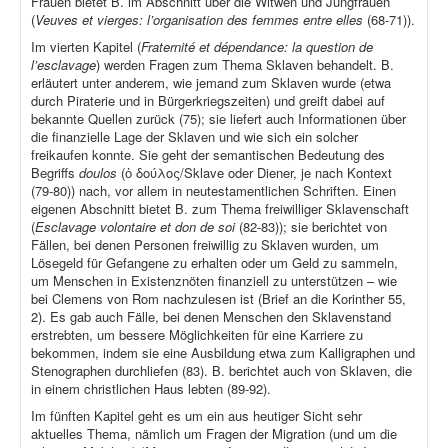
Frauen bietet B. im Abschnitt über die Witwen und Jungfrauen
(
Veuves et vierges: l’organisation des femmes entre elles
(68-71)).
Im vierten Kapitel (
Fraternité et dépendance: la question de
l’esclavage
) werden Fragen zum Thema Sklaven behandelt. B.
erläutert unter anderem, wie jemand zum Sklaven wurde (etwa
durch Piraterie und in Bürgerkriegszeiten) und greift dabei auf
bekannte Quellen zurück (75); sie liefert auch Informationen über
die finanzielle Lage der Sklaven und wie sich ein solcher
freikaufen konnte. Sie geht der semantischen Bedeutung des
Begriffs
doulos
(ὁ δούλος/Sklave oder Diener, je nach Kontext
(79-80)) nach, vor allem in neutestamentlichen Schriften. Einen
eigenen Abschnitt bietet B. zum Thema freiwilliger Sklavenschaft
(
Esclavage volontaire et don de soi
(82-83)); sie berichtet von
Fällen, bei denen Personen freiwillig zu Sklaven wurden, um
Lösegeld für Gefangene zu erhalten oder um Geld zu sammeln,
um Menschen in Existenznöten finanziell zu unterstützen – wie
bei Clemens von Rom nachzulesen ist (Brief an die Korinther 55,
2). Es gab auch Fälle, bei denen Menschen den Sklavenstand
erstrebten, um bessere Möglichkeiten für eine Karriere zu
bekommen, indem sie eine Ausbildung etwa zum Kalligraphen und
Stenographen durchliefen (83). B. berichtet auch von Sklaven, die
in einem christlichen Haus lebten (89-92).
Im fünften Kapitel geht es um ein aus heutiger Sicht sehr
aktuelles Thema, nämlich um Fragen der Migration (und um die