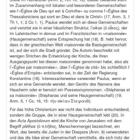
im Zusammenhang mit lokalen und besonderen Gemeinschaften
wie l‘«Église de Dieu qui est à Corinthe» ou comme l‘«Église des
Thessaloniciens qui sont en Dieu et dans le Christ» (17, Anm. 3, 1
Th 1, 1; 2 Co 1, 1). Paulus wendet sich an diese Gemeinschaften
und verortet sie in einer häuslichen Struktur, l’
oikos
(ὁ οἶκος)
,
der
im Lateinischen in
domus
und im Französischen in «
maisonnée
»
(Hausgemeinschaft) seine Entsprechung hat (18). B. hebt hervor,
dass in der griechischen Welt
maisonnée
die Basisgemeinschaft
ist, auf der sich die Stadt gründet. Die Autorin beschreibt mit
wenigen Strichen die Entwicklung der Kirche, die ihren
Ausgangspunkt bei diesen
maisonnées
genommen habe, also als
l’«Église par maisonnées», über l’«Église de cité» bis schließlich l‘
«Église d‘Empire» entstanden sei, in der Zeit der Regierung
Konstantins (18). Interessanterweise verwendet Paulus, wenn er
sich an eine Gemeinde wendet, den Genitiv des Namens des
Hausherrn oder er benutzt ein Possessivpronomen: «Stéphanas et
sa maisonnée» (Stephanas und seine Hausgemeinschaft) (19,
Anm. 5, 1 Co, 16, 15: τὴν οἰκίαν Στεφανᾶ).
Für das frühe Christentum war nicht das Individuum entscheidend,
sondern die Gruppe, die in einer Hausgemeinschaft lebt (20). In
den
Acta Apostolorum
wird die Kirche von Jerusalem mit dem
Begriff
pléthos
(ὁ πλῆθος, Menschenmenge) bezeichnet, ein
Wort, das bereits die Juden in der Diaspora (Anm. 9) verwendeten
und das die Idee einer Gemeinschaft vermittelte, die sich trotz der