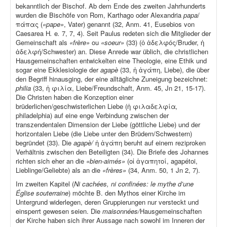
bekanntlich der Bischof. Ab dem Ende des zweiten Jahrhunderts
wurden die Bischöfe von Rom, Karthago oder Alexandria
papa
/
πάπας (
«pape»
, Vater) genannt (32, Anm. 41, Eusebios von
Caesarea H
.
e
.
7, 7, 4). Seit Paulus redeten sich die Mitglieder der
Gemeinschaft als
«frère»
ou
«soeur»
(33) (ὁ ἀδελφός/Bruder, ἡ
ἀδελφή/Schwester) an. Diese Anrede war üblich, die christlichen
Hausgemeinschaften entwickelten eine Theologie, eine Ethik und
sogar eine Ekklesiologie der
agapè
(33, ἡ ἀγάπη, Liebe), die über
den Begriff hinausging, der eine alltägliche Zuneigung bezeichnet:
philia
(33, ἡ φιλία, Liebe/Freundschaft, Anm. 45, Jn 21, 15-17).
Die Christen haben die Konzeption einer
brüderlichen/geschwisterlichen Liebe (ἡ φιλαδελφία
,
philadelphia) auf eine enge Verbindung zwischen der
transzendentalen Dimension der Liebe (göttliche Liebe) und der
horizontalen Liebe (die Liebe unter den Brüdern/Schwestern)
begründet (33). Die
agapè/
ἡ ἀγάπη beruht auf einem reziproken
Verhältnis zwischen den Beteiligten (34). Die Briefe des Johannes
richten sich eher an die
«bien-aimés»
(οἱ ἀγαπητοί, agapétoi,
Lieblinge/Geliebte) als an die
«frères»
(34, Anm. 50, 1 Jn 2, 7).
Im zweiten Kapitel (
Ni cachées, ni confinées: le mythe d’une
Église souterraine
) möchte B. den Mythos einer Kirche im
Untergrund widerlegen, deren Gruppierungen nur versteckt und
einsperrt gewesen seien. Die
maisonnées/
Hausgemeinschaften
der Kirche haben sich ihrer Aussage nach sowohl im Inneren der