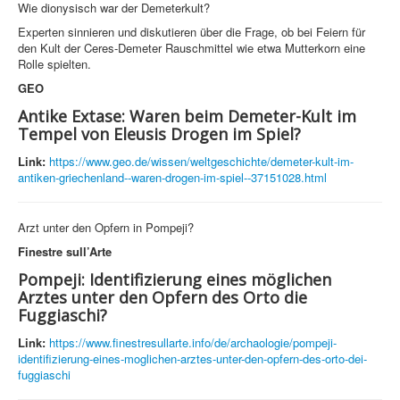
Wie dionysisch war der Demeterkult?
Experten sinnieren und diskutieren über die Frage, ob bei Feiern für
den Kult der Ceres-Demeter Rauschmittel wie etwa Mutterkorn eine
Rolle spielten.
GEO
Antike Extase: Waren beim Demeter-Kult im
Tempel von Eleusis Drogen im Spiel?
Link:
https://www.geo.de/wissen/weltgeschichte/demeter-kult-im-
antiken-griechenland--waren-drogen-im-spiel--37151028.html
Arzt unter den Opfern in Pompeji?
Finestre sull’Arte
Pompeji: Identifizierung eines möglichen
Arztes unter den Opfern des Orto die
Fuggiaschi?
Link:
https://www.finestresullarte.info/de/archaologie/pompeji-
identifizierung-eines-moglichen-arztes-unter-den-opfern-des-orto-dei-
fuggiaschi