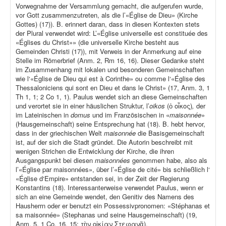
Vorwegnahme der Versammlung gemacht, die aufgerufen wurde,
vor Gott zusammenzutreten, als die l’«Église de Dieu» (Kirche
Gottes) (17)). B. erinnert daran, dass in diesen Kontexten stets
der Plural verwendet wird: L’«Église universelle est constituée des
«Églises du Christ»» (die universelle Kirche besteht aus
Gemeinden Christi (17)), mit Verweis in der Anmerkung auf eine
Stelle im Römerbrief (Anm. 2, Rm 16, 16). Dieser Gedanke steht
im Zusammenhang mit lokalen und besonderen Gemeinschaften
wie l‘«Église de Dieu qui est à Corinthe» ou comme l‘«Église des
Thessaloniciens qui sont en Dieu et dans le Christ» (17, Anm. 3, 1
Th 1, 1; 2 Co 1, 1). Paulus wendet sich an diese Gemeinschaften
und verortet sie in einer häuslichen Struktur, l’
oikos
(ὁ οἶκος)
,
der
im Lateinischen in
domus
und im Französischen in «
maisonnée
»
(Hausgemeinschaft) seine Entsprechung hat (18). B. hebt hervor,
dass in der griechischen Welt
maisonnée
die Basisgemeinschaft
ist, auf der sich die Stadt gründet. Die Autorin beschreibt mit
wenigen Strichen die Entwicklung der Kirche, die ihren
Ausgangspunkt bei diesen
maisonnées
genommen habe, also als
l’«Église par maisonnées», über l’«Église de cité» bis schließlich l‘
«Église d‘Empire» entstanden sei, in der Zeit der Regierung
Konstantins (18). Interessanterweise verwendet Paulus, wenn er
sich an eine Gemeinde wendet, den Genitiv des Namens des
Hausherrn oder er benutzt ein Possessivpronomen: «Stéphanas et
sa maisonnée» (Stephanas und seine Hausgemeinschaft) (19,
Anm. 5, 1 Co, 16, 15: τὴν οἰκίαν Στεφανᾶ).