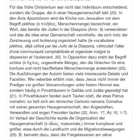
Für das frühe Christentum war nicht das Individuum entscheidend,
sondern die Gruppe, die in einer Hausgemeinschaft lebt (20). In
den
Acta Apostolorum
wird die Kirche von Jerusalem mit dem
Begriff
pléthos
(ὁ πλῆθος, Menschenmenge) bezeichnet, ein
Wort, das bereits die Juden in der Diaspora (Anm. 9) verwendeten
und das die Idee einer Gemeinschaft vermittelte, die sich trotz der
Zerstreuung und Isolierung organisiert hatte (
le vocabulaire
pléthos, déjà utilisé par les Juifs de la Diaspora, véhiculait l’idée
d’une communauté comptabilisée et organisée malgré la
dispersion et l’isolement,
20). In Opposition dazu steht der Begriff
ochlos
(ὁ ὄχλος, ungeordnete Menge), den die Griechen für eine
konfuse und nicht bezifferbare Menschenmenge anwendeten (20).
Die Ausführungen der Autorin bieten viele interessante Details und
Facetten. Wie nebenbei erfährt man, dass Jesus nicht immer der
Prediger vor großen Versammlungen unter freiem Himmel war,
sondern häufig in Privathäusern in Galiläa und Judäa gepredigt hat
(21). In Privathäusern fanden auch Taufen statt, die etwa Petrus
vornahm; so ließ sich ein römischer Centurio namens Cornelius
mit seiner gesamten Hausgemeinschaft, den Angestellten,
Verwandten und engen Freunden taufen (22, Anm. 17, Ac 10, 1-7).
Im Verlauf der Geschichte wurde die Organisation der
Hausgemeinschaft (ὁ οἶκος, maisonnée,) immer komplexer und
größer, etwa durch die Landflucht und die Migrationsbewegungen
(25). B. bemerkt dazu, dass die Freigelassenen am
oikos