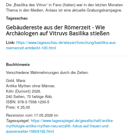
Die „Basilika des Vitruv“ in Fano (Italien) war in den letzten Monaten
Thema in den Medien. Anlass ist eine aktuelle Grabungskampagne.
Tagesschau
Gebäudereste aus der Römerzeit - Wie
Archäologen auf Vitruvs Basilika stießen
Link:
https://www.tagesschau.de/wissen/forschung/basilika-aus-
roemerzeit-entdeckt-100.html
Buchhinweis
Verschiedene Wahrnehmungen durch die Zeiten:
Gold, Mara:
Antike Mythen ohne Männer,
Köln (Dumont) 2026.
240 Seiten, 70 farbige Abb.
ISBN: 978-3-7558-1200-5
Preis: € 25,00
Rezension vom 17.05.2026 im
Tagesspiegel
:
https://www.tagesspiegel.de/gesellschaft/antike-
mythologie-antike-mythen-neu-erzahlt--fokus-auf-frauen-und-
aussenseiter-15604192.html