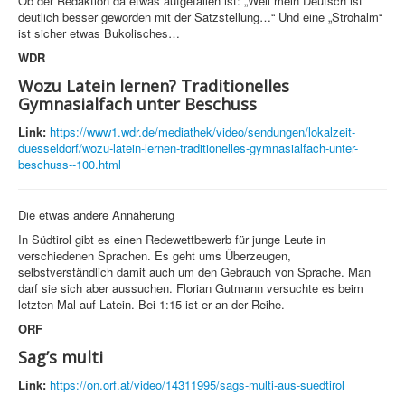
Ob der Redaktion da etwas aufgefallen ist: „Weil mein Deutsch ist
deutlich besser geworden mit der Satzstellung…“ Und eine „Strohalm“
ist sicher etwas Bukolisches…
WDR
Wozu Latein lernen? Traditionelles
Gymnasialfach unter Beschuss
Link:
https://www1.wdr.de/mediathek/video/sendungen/lokalzeit-
duesseldorf/wozu-latein-lernen-traditionelles-gymnasialfach-unter-
beschuss--100.html
Die etwas andere Annäherung
In Südtirol gibt es einen Redewettbewerb für junge Leute in
verschiedenen Sprachen. Es geht ums Überzeugen,
selbstverständlich damit auch um den Gebrauch von Sprache. Man
darf sie sich aber aussuchen. Florian Gutmann versuchte es beim
letzten Mal auf Latein. Bei 1:15 ist er an der Reihe.
ORF
Sag’s multi
Link:
https://on.orf.at/video/14311995/sags-multi-aus-suedtirol