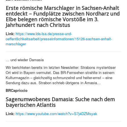
Erste römische Marschlager in Sachsen-Anhalt
entdeckt – Fundplätze zwischen Nordharz und
Elbe belegen römische Vorstöße im 3.
Jahrhundert nach Christus
Link:
https://www.lda-lsa.de/presse-und-
oeffentlichkeitsarbeit/presseinformationen/15126-sachsen-anhalt-
marschlager
… und wieder Damasia
Wir berichteten bereits im letzten Newsletter: Strabons mysteriöser
Ort wird in Bayern vermutet. Das BR-Fernsehen strahlte in seinem
Kulturmagazin – gleichzeitig schmunzelnd und heiter-ernst – eine
Sendung dazu aus. Strabon schrieb übrigens in Amasia…
BRCapriccio
Sagenumwobenes Damasia: Suche nach dem
bayerischen Atlantis
Link:
https://www.youtube.com/watch?v=S7j4DZMsyak