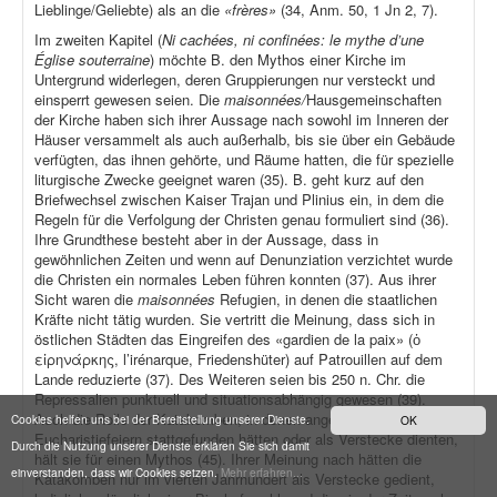
Lieblinge/Geliebte) als an die
«frères»
(34, Anm. 50, 1 Jn 2, 7).
Im zweiten Kapitel (
Ni cachées, ni confinées: le mythe d’une
Église souterraine
) möchte B. den Mythos einer Kirche im
Untergrund widerlegen, deren Gruppierungen nur versteckt und
einsperrt gewesen seien. Die
maisonnées/
Hausgemeinschaften
der Kirche haben sich ihrer Aussage nach sowohl im Inneren der
Häuser versammelt als auch außerhalb, bis sie über ein Gebäude
verfügten, das ihnen gehörte, und Räume hatten, die für spezielle
liturgische Zwecke geeignet waren (35). B. geht kurz auf den
Briefwechsel zwischen Kaiser Trajan und Plinius ein, in dem die
Regeln für die Verfolgung der Christen genau formuliert sind (36).
Ihre Grundthese besteht aber in der Aussage, dass in
gewöhnlichen Zeiten und wenn auf Denunziation verzichtet wurde
die Christen ein normales Leben führen konnten (37). Aus ihrer
Sicht waren die
maisonnées
Refugien, in denen die staatlichen
Kräfte nicht tätig wurden. Sie vertritt die Meinung, dass sich in
östlichen Städten das Eingreifen des «gardien de la paix» (ὁ
εἰρηνάρκης, l’irénarque, Friedenshüter) auf Patrouillen auf dem
Lande reduzierte (37). Des Weiteren seien bis 250 n. Chr. die
Repressalien punktuell und situationsabhängig gewesen (39).
Auch die Rolle der Katakomben, in denen angeblich
Cookies helfen uns bei der Bereitstellung unserer Dienste.
OK
Eucharistiefeiern stattgefunden hätten oder als Verstecke dienten,
Durch die Nutzung unserer Dienste erklären Sie sich damit
hält sie für einen Mythos (45). Ihrer Meinung nach hätten die
einverstanden, dass wir Cookies setzen.
Mehr erfahren...
Katakomben nur im vierten Jahrhundert als Verstecke gedient,