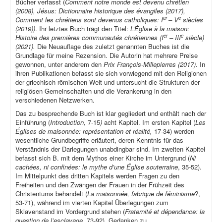
Bücher verfasst (
Comment notre monde est devenu chrétien
(2008), Jésus: Dictionnaire historique des évangiles (2017),
er
e
Comment les chrétiens sont devenus catholiques: I
– V
siècles
(2019))
. Ihr letztes Buch trägt den Titel:
L’Église à la maison:
er
e
Histoire des premières communautés chrétiennes (I
– III
siècle)
(2021).
Die Neuauflage des zuletzt genannten Buches ist die
Grundlage für meine Rezension. Die Autorin hat mehrere Preise
gewonnen, unter anderem den
Prix François-Millepierres (2017).
In
ihren Publikationen befasst sie sich vorwiegend mit den Religionen
der griechisch-römischen Welt und untersucht die Strukturen der
religiösen Gemeinschaften und die Verankerung in den
verschiedenen Netzwerken.
Das zu besprechende Buch ist klar gegliedert und enthält nach der
Einführung (
Introduction,
7-15
)
acht Kapitel. Im ersten Kapitel (
Les
Églises de maisonnée: représentation et réalité,
17-34) werden
wesentliche Grundbegriffe erläutert, deren Kenntnis für das
Verständnis der Darlegungen unabdingbar sind. Im zweiten Kapitel
befasst sich B. mit dem Mythos einer Kirche im Untergrund (
Ni
cachées, ni confinées: le mythe d’une Église souterraine
, 35-52).
Im Mittelpunkt des dritten Kapitels werden Fragen zu den
Freiheiten und den Zwängen der Frauen in der Frühzeit des
Christentums behandelt (
La maisonnée, fabrique de féminisme
?,
53-71), während im vierten Kapitel Überlegungen zum
Sklavenstand im Vordergrund stehen (
Fraternité et dépendance: la
question de l’esclavage
, 73-92). Gedanken zu