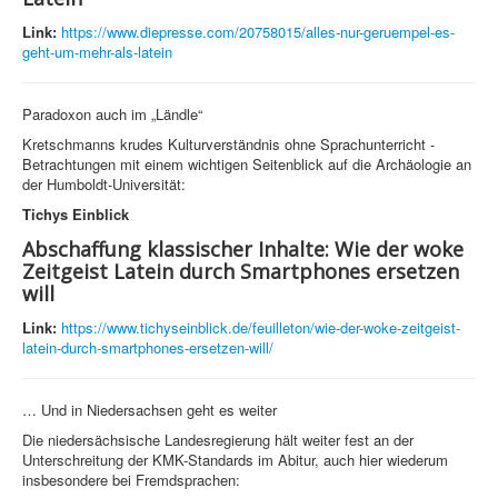
Link:
https://www.diepresse.com/20758015/alles-nur-geruempel-es-
geht-um-mehr-als-latein
Paradoxon auch im „Ländle“
Kretschmanns krudes Kulturverständnis ohne Sprachunterricht -
Betrachtungen mit einem wichtigen Seitenblick auf die Archäologie an
der Humboldt-Universität:
Tichys Einblick
Abschaffung klassischer Inhalte: Wie der woke
Zeitgeist Latein durch Smartphones ersetzen
will
Link:
https://www.tichyseinblick.de/feuilleton/wie-der-woke-zeitgeist-
latein-durch-smartphones-ersetzen-will/
… Und in Niedersachsen geht es weiter
Die niedersächsische Landesregierung hält weiter fest an der
Unterschreitung der KMK-Standards im Abitur, auch hier wiederum
insbesondere bei Fremdsprachen: