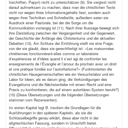
Inschriften, Papyri) nicht zu unterschätzen (9). Sie vergisst nicht
darauf aufmerksam zu machen, dass man die christlichen Texte
nicht nur wegen ihres Informationsgehalts liest, sondern auch
wegen ihrer Techniken und Schreibstile, außerdem seien sie
Ausdruck einer Pastorale, bei der die Sorge um die
Kommunikation vorrangig ist (11). Nach ihrer Aussage bewegt sich
ihre Darstellung zwischen der Vergangenheit und der Gegenwart,
der Geschichte der Anfänge des Christentums und der aktuellen
Debatten (13). Am Schluss der Einführung stellt sie eine Frage,
von der sie glaubt, dass sie gerechtfertigt ist: «Les maisonnées
chrétiennes fonctionnèrent-elles comme un laboratoire
d’expériences et d’idées quand il s’est agi de confronter les
enseignements de l’Évangile et l’amour du prochain avec un droit
et une pratique fondée sur l’autoritarisme?» (Funktionierten die
christlichen Hausgemeinschaften wie ein Versuchslabor und ein
Labor für Ideen, als es darum ging, die Verkündigungen des
Evangeliums und die Nächstenliebe mit einem Recht und eine
Praxis zu konfrontieren, die auf einem autoritären System beruht?)
(15) (Diese Übersetzungen und die folgenden Übersetzungen
stammen vom Rezensenten).
Im ersten Kapitel legt B. insofern die Grundlagen für die
Ausführungen in den späteren Kapiteln, als sie die
Schlüsselbegriffe genau erklärt, diese aber nicht in der
altgriechischen Fassung, sondern in Umschrift bietet.