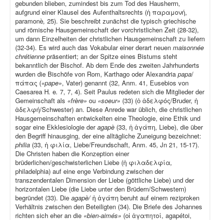
gebunden blieben, zumindest bis zum Tod des Hausherrn,
aufgrund einer Klausel des Aufenthaltsrechts (ἡ παραμονή,
paramonè
,
25). Sie beschreibt zunächst die typisch griechische
und römische Hausgemeinschaft der vorchristlichen Zeit (28-32),
um dann Einzelheiten der christlichen Hausgemeinschaft zu liefern
(32-34). Es wird auch das Vokabular einer derart neuen
maisonnée
chrétienne
präsentiert; an der Spitze eines Bistums steht
bekanntlich der Bischof. Ab dem Ende des zweiten Jahrhunderts
wurden die Bischöfe von Rom, Karthago oder Alexandria
papa
/
πάπας (
«pape»
, Vater) genannt (32, Anm. 41, Eusebios von
Caesarea H
.
e
.
7, 7, 4). Seit Paulus redeten sich die Mitglieder der
Gemeinschaft als
«frère»
ou
«soeur»
(33) (ὁ ἀδελφός/Bruder, ἡ
ἀδελφή/Schwester) an. Diese Anrede war üblich, die christlichen
Hausgemeinschaften entwickelten eine Theologie, eine Ethik und
sogar eine Ekklesiologie der
agapè
(33, ἡ ἀγάπη, Liebe), die über
den Begriff hinausging, der eine alltägliche Zuneigung bezeichnet:
philia
(33, ἡ φιλία, Liebe/Freundschaft, Anm. 45, Jn 21, 15-17).
Die Christen haben die Konzeption einer
brüderlichen/geschwisterlichen Liebe (ἡ φιλαδελφία
,
philadelphia) auf eine enge Verbindung zwischen der
transzendentalen Dimension der Liebe (göttliche Liebe) und der
horizontalen Liebe (die Liebe unter den Brüdern/Schwestern)
begründet (33). Die
agapè/
ἡ ἀγάπη beruht auf einem reziproken
Verhältnis zwischen den Beteiligten (34). Die Briefe des Johannes
richten sich eher an die
«bien-aimés»
(οἱ ἀγαπητοί, agapétoi,