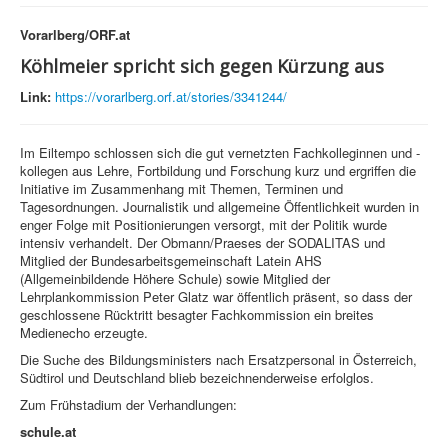
Vorarlberg/ORF.at
Köhlmeier spricht sich gegen Kürzung aus
Link:
https://vorarlberg.orf.at/stories/3341244/
Im Eiltempo schlossen sich die gut vernetzten Fachkolleginnen und -
kollegen aus Lehre, Fortbildung und Forschung kurz und ergriffen die
Initiative im Zusammenhang mit Themen, Terminen und
Tagesordnungen. Journalistik und allgemeine Öffentlichkeit wurden in
enger Folge mit Positionierungen versorgt, mit der Politik wurde
intensiv verhandelt. Der Obmann/Praeses der SODALITAS und
Mitglied der Bundesarbeitsgemeinschaft Latein AHS
(Allgemeinbildende Höhere Schule) sowie Mitglied der
Lehrplankommission Peter Glatz war öffentlich präsent, so dass der
geschlossene Rücktritt besagter Fachkommission ein breites
Medienecho erzeugte.
Die Suche des Bildungsministers nach Ersatzpersonal in Österreich,
Südtirol und Deutschland blieb bezeichnenderweise erfolglos.
Zum Frühstadium der Verhandlungen:
schule.at