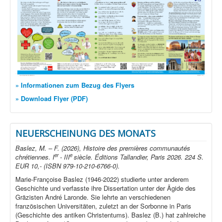
» Informationen zum Bezug des Flyers
» Download Flyer (PDF)
NEUERSCHEINUNG DES MONATS
Baslez, M. – F. (2026), Histoire des premières communautés
er
e
chrétiennes. I
- III
siècle. Éditions Tallandier, Paris 2026. 224 S.
EUR 10,- (ISBN 979-10-210-6766-0).
Marie-Françoise Baslez (1946-2022) studierte unter anderem
Geschichte und verfasste ihre Dissertation unter der Ägide des
Gräzisten André Laronde. Sie lehrte an verschiedenen
französischen Universitäten, zuletzt an der Sorbonne in Paris
(Geschichte des antiken Christentums). Baslez (B.) hat zahlreiche