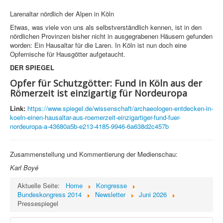
Larenaltar nördlich der Alpen in Köln
Etwas, was viele von uns als selbstverständlich kennen, ist in den
nördlichen Provinzen bisher nicht in ausgegrabenen Häusern gefunden
worden: Ein Hausaltar für die Laren. In Köln ist nun doch eine
Opfernische für Hausgötter aufgetaucht.
DER SPIEGEL
Opfer für Schutzgötter: Fund in Köln aus der
Römerzeit ist einzigartig für Nordeuropa
Link:
https://www.spiegel.de/wissenschaft/archaeologen-entdecken-in-
koeln-einen-hausaltar-aus-roemerzeit-einzigartiger-fund-fuer-
nordeuropa-a-43680a5b-e213-4185-9946-6a638d2c457b
Zusammenstellung und Kommentierung der Medienschau:
Karl Boyé
Aktuelle Seite:
Home
Kongresse
Bundeskongress 2014
Newsletter
Juni 2026
Pressespiegel