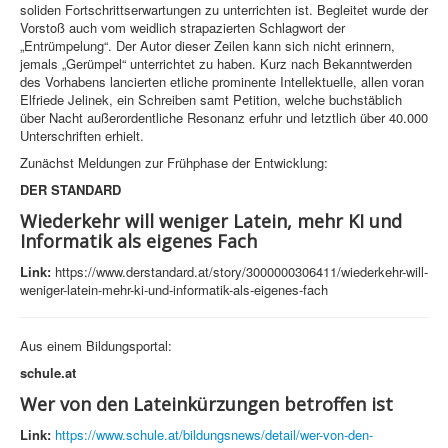
soliden Fortschrittserwartungen zu unterrichten ist. Begleitet wurde der
Vorstoß auch vom weidlich strapazierten Schlagwort der
„Entrümpelung“. Der Autor dieser Zeilen kann sich nicht erinnern,
jemals „Gerümpel“ unterrichtet zu haben. Kurz nach Bekanntwerden
des Vorhabens lancierten etliche prominente Intellektuelle, allen voran
Elfriede Jelinek, ein Schreiben samt Petition, welche buchstäblich
über Nacht außerordentliche Resonanz erfuhr und letztlich über 40.000
Unterschriften erhielt.
Zunächst Meldungen zur Frühphase der Entwicklung:
DER STANDARD
Wiederkehr will weniger Latein, mehr KI und
Informatik als eigenes Fach
Link:
https://www.derstandard.at/story/3000000306411/wiederkehr-will-
weniger-latein-mehr-ki-und-informatik-als-eigenes-fach
Aus einem Bildungsportal:
schule.at
Wer von den Lateinkürzungen betroffen ist
Link:
https://www.schule.at/bildungsnews/detail/wer-von-den-