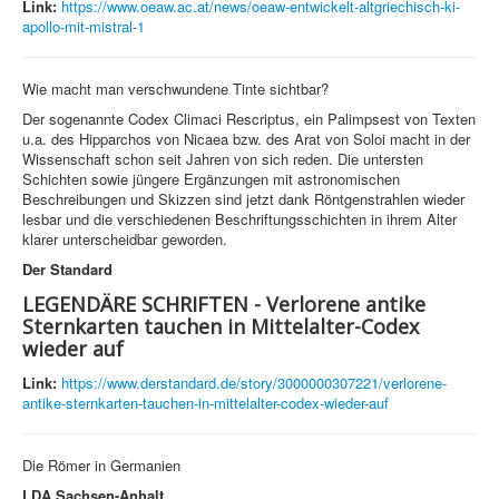
Link:
https://www.oeaw.ac.at/news/oeaw-entwickelt-altgriechisch-ki-
apollo-mit-mistral-1
Wie macht man verschwundene Tinte sichtbar?
Der sogenannte Codex Climaci Rescriptus, ein Palimpsest von Texten
u.a. des Hipparchos von Nicaea bzw. des Arat von Soloi macht in der
Wissenschaft schon seit Jahren von sich reden. Die untersten
Schichten sowie jüngere Ergänzungen mit astronomischen
Beschreibungen und Skizzen sind jetzt dank Röntgenstrahlen wieder
lesbar und die verschiedenen Beschriftungsschichten in ihrem Alter
klarer unterscheidbar geworden.
Der Standard
LEGENDÄRE SCHRIFTEN - Verlorene antike
Sternkarten tauchen in Mittelalter-Codex
wieder auf
Link:
https://www.derstandard.de/story/3000000307221/verlorene-
antike-sternkarten-tauchen-in-mittelalter-codex-wieder-auf
Die Römer in Germanien
LDA Sachsen-Anhalt