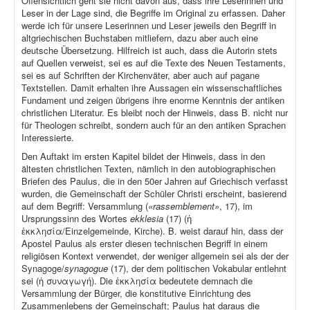
Offensichtlich geht sie nicht davon aus, dass ihre Leserinnen und
Leser in der Lage sind, die Begriffe im Original zu erfassen. Daher
werde ich für unsere Leserinnen und Leser jeweils den Begriff in
altgriechischen Buchstaben mitliefern, dazu aber auch eine
deutsche Übersetzung. Hilfreich ist auch, dass die Autorin stets
auf Quellen verweist, sei es auf die Texte des Neuen Testaments,
sei es auf Schriften der Kirchenväter, aber auch auf pagane
Textstellen. Damit erhalten ihre Aussagen ein wissenschaftliches
Fundament und zeigen übrigens ihre enorme Kenntnis der antiken
christlichen Literatur. Es bleibt noch der Hinweis, dass B. nicht nur
für Theologen schreibt, sondern auch für an den antiken Sprachen
Interessierte.
Den Auftakt im ersten Kapitel bildet der Hinweis, dass in den
ältesten christlichen Texten, nämlich in den autobiographischen
Briefen des Paulus, die in den 50er Jahren auf Griechisch verfasst
wurden, die Gemeinschaft der Schüler Christi erscheint, basierend
auf dem Begriff: Versammlung (
«rassemblement»
, 17), im
Ursprungssinn des Wortes
ekklesia
(17) (ἡ
ἐκκλησία/Einzelgemeinde, Kirche). B. weist darauf hin, dass der
Apostel Paulus als erster diesen technischen Begriff in einem
religiösen Kontext verwendet, der weniger allgemein sei als der der
Synagoge/
synagogue
(17), der dem politischen Vokabular entlehnt
sei (ἡ συναγωγή). Die ἐκκλησία bedeutete demnach die
Versammlung der Bürger, die konstitutive Einrichtung des
Zusammenlebens der Gemeinschaft; Paulus hat daraus die