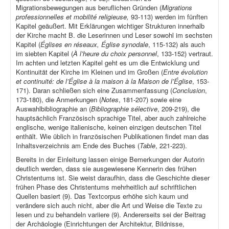
Migrationsbewegungen aus beruflichen Gründen (
Migrations
professionnelles et mobilité religieuse,
93-113) werden im fünften
Kapitel geäußert. Mit Erklärungen wichtiger Strukturen innerhalb
der Kirche macht B. die Leserinnen und Leser sowohl im sechsten
Kapitel (
Églises en réseaux, Église synodale
, 115-132) als auch
im siebten Kapitel (
À l’heure du choix personnel
, 133-152) vertraut.
Im achten und letzten Kapitel geht es um die Entwicklung und
Kontinuität der Kirche im Kleinen und im Großen (
Entre évolution
et continuité: de l’Église à la maison à la Maison de l’Église
, 153-
171). Daran schließen sich eine Zusammenfassung (
Conclusion
,
173-180), die Anmerkungen (
Notes
, 181-207) sowie eine
Auswahlbibliographie an (
Bibliographie sélective
, 209-219), die
hauptsächlich Französisch sprachige Titel, aber auch zahlreiche
englische, wenige italienische, keinen einzigen deutschen Titel
enthält. Wie üblich in französischen Publikationen findet man das
Inhaltsverzeichnis am Ende des Buches (
Table
, 221-223).
Bereits in der Einleitung lassen einige Bemerkungen der Autorin
deutlich werden, dass sie ausgewiesene Kennerin des frühen
Christentums ist. Sie weist daraufhin, dass die Geschichte dieser
frühen Phase des Christentums mehrheitlich auf schriftlichen
Quellen basiert (9). Das Textcorpus erhöhe sich kaum und
verändere sich auch nicht, aber die Art und Weise die Texte zu
lesen und zu behandeln variiere (9). Andererseits sei der Beitrag
der Archäologie (Einrichtungen der Architektur, Bildnisse,