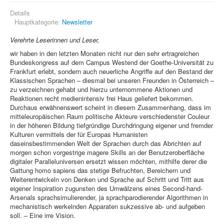
Details
Hauptkategorie:
Newsletter
Verehrte Leserinnen und Leser,
wir haben in den letzten Monaten nicht nur den sehr ertragreichen
Bundeskongress auf dem Campus Westend der Goethe-Universität zu
Frankfurt erlebt, sondern auch neuerliche Angriffe auf den Bestand der
Klassischen Sprachen – diesmal bei unseren Freunden in Österreich –
zu verzeichnen gehabt und hierzu unternommene Aktionen und
Reaktionen recht medienintensiv frei Haus geliefert bekommen.
Durchaus erwähnenswert scheint in diesem Zusammenhang, dass im
mitteleuropäischen Raum politische Akteure verschiedenster Couleur
in der höheren Bildung tiefgründige Durchdringung eigener und fremder
Kulturen vermittels der für Europas Humanisten
daseinsbestimmenden Welt der Sprachen durch das Abrichten auf
morgen schon vorgestrige magere Skills an der Benutzeroberfläche
digitaler Paralleluniversen ersetzt wissen möchten, mithilfe derer die
Gattung homo sapiens das stetige Befruchten, Bereichern und
Weiterentwickeln von Denken und Sprache auf Schritt und Tritt aus
eigener Inspiration zugunsten des Umwälzens eines Second-hand-
Arsenals sprachsimulierender, ja sprachparodierender Algorithmen in
mechanistisch werkelnden Apparaten sukzessive ab- und aufgeben
soll. – Eine irre Vision.