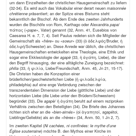
um dann Einzelheiten der christlichen Hausgemeinschaft zu liefern
(32-34). Es wird auch das Vokabular einer derart neuen
maisonnée
chrétienne
präsentiert; an der Spitze eines Bistums steht
bekanntlich der Bischof. Ab dem Ende des zweiten Jahrhunderts
wurden die Bischöfe von Rom, Karthago oder Alexandria
papa
/
πάπας (
«pape»
, Vater) genannt (32, Anm. 41, Eusebios von
Caesarea H
.
e
.
7, 7, 4). Seit Paulus redeten sich die Mitglieder der
Gemeinschaft als
«frère»
ou
«soeur»
(33) (ὁ ἀδελφός/Bruder, ἡ
ἀδελφή/Schwester) an. Diese Anrede war üblich, die christlichen
Hausgemeinschaften entwickelten eine Theologie, eine Ethik und
sogar eine Ekklesiologie der
agapè
(33, ἡ ἀγάπη, Liebe), die über
den Begriff hinausging, der eine alltägliche Zuneigung bezeichnet:
philia
(33, ἡ φιλία, Liebe/Freundschaft, Anm. 45, Jn 21, 15-17).
Die Christen haben die Konzeption einer
brüderlichen/geschwisterlichen Liebe (ἡ φιλαδελφία
,
philadelphia) auf eine enge Verbindung zwischen der
transzendentalen Dimension der Liebe (göttliche Liebe) und der
horizontalen Liebe (die Liebe unter den Brüdern/Schwestern)
begründet (33). Die
agapè/
ἡ ἀγάπη beruht auf einem reziproken
Verhältnis zwischen den Beteiligten (34). Die Briefe des Johannes
richten sich eher an die
«bien-aimés»
(οἱ ἀγαπητοί, agapétoi,
Lieblinge/Geliebte) als an die
«frères»
(34, Anm. 50, 1 Jn 2, 7).
Im zweiten Kapitel (
Ni cachées, ni confinées: le mythe d’une
Église souterraine
) möchte B. den Mythos einer Kirche im