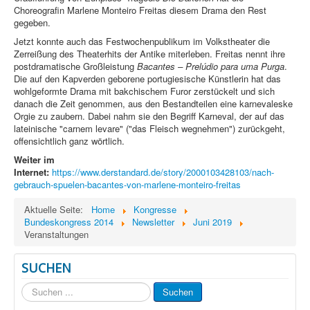
Choreografin Marlene Monteiro Freitas diesem Drama den Rest
gegeben.
Jetzt konnte auch das Festwochenpublikum im Volkstheater die
Zerreißung des Theaterhits der Antike miterleben. Freitas nennt ihre
postdramatische Großleistung
Bacantes – Prelúdio para uma Purga
.
Die auf den Kapverden geborene portugiesische Künstlerin hat das
wohlgeformte Drama mit bakchischem Furor zerstückelt und sich
danach die Zeit genommen, aus den Bestandteilen eine karnevaleske
Orgie zu zaubern. Dabei nahm sie den Begriff Karneval, der auf das
lateinische "carnem levare" ("das Fleisch wegnehmen") zurückgeht,
offensichtlich ganz wörtlich.
Weiter im
Internet:
https://www.derstandard.de/story/2000103428103/nach-
gebrauch-spuelen-bacantes-von-marlene-monteiro-freitas
Aktuelle Seite:
Home
Kongresse
Bundeskongress 2014
Newsletter
Juni 2019
Veranstaltungen
SUCHEN
Suchen
Suchen
...