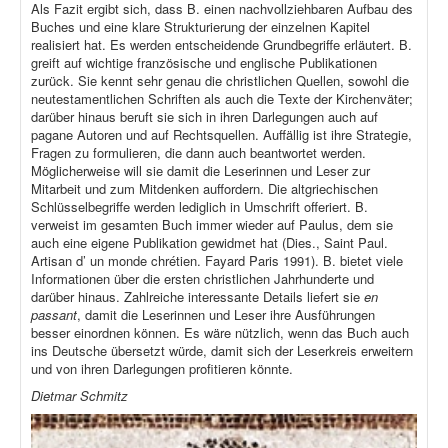
Als Fazit ergibt sich, dass B. einen nachvollziehbaren Aufbau des
Buches und eine klare Strukturierung der einzelnen Kapitel
realisiert hat. Es werden entscheidende Grundbegriffe erläutert. B.
greift auf wichtige französische und englische Publikationen
zurück. Sie kennt sehr genau die christlichen Quellen, sowohl die
neutestamentlichen Schriften als auch die Texte der Kirchenväter;
darüber hinaus beruft sie sich in ihren Darlegungen auch auf
pagane Autoren und auf Rechtsquellen. Auffällig ist ihre Strategie,
Fragen zu formulieren, die dann auch beantwortet werden.
Möglicherweise will sie damit die Leserinnen und Leser zur
Mitarbeit und zum Mitdenken auffordern. Die altgriechischen
Schlüsselbegriffe werden lediglich in Umschrift offeriert. B.
verweist im gesamten Buch immer wieder auf Paulus, dem sie
auch eine eigene Publikation gewidmet hat (Dies., Saint Paul.
Artisan d’ un monde chrétien. Fayard Paris 1991). B. bietet viele
Informationen über die ersten christlichen Jahrhunderte und
darüber hinaus. Zahlreiche interessante Details liefert sie
en
passant
, damit die Leserinnen und Leser ihre Ausführungen
besser einordnen können. Es wäre nützlich, wenn das Buch auch
ins Deutsche übersetzt würde, damit sich der Leserkreis erweitern
und von ihren Darlegungen profitieren könnte.
Dietmar Schmitz