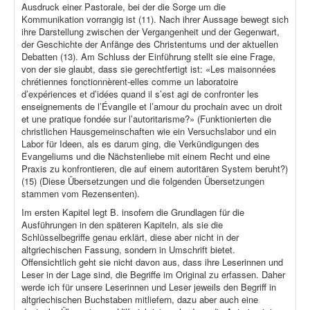
Ausdruck einer Pastorale, bei der die Sorge um die
Kommunikation vorrangig ist (11). Nach ihrer Aussage bewegt sich
ihre Darstellung zwischen der Vergangenheit und der Gegenwart,
der Geschichte der Anfänge des Christentums und der aktuellen
Debatten (13). Am Schluss der Einführung stellt sie eine Frage,
von der sie glaubt, dass sie gerechtfertigt ist: «Les maisonnées
chrétiennes fonctionnèrent-elles comme un laboratoire
d’expériences et d’idées quand il s’est agi de confronter les
enseignements de l’Évangile et l’amour du prochain avec un droit
et une pratique fondée sur l’autoritarisme?» (Funktionierten die
christlichen Hausgemeinschaften wie ein Versuchslabor und ein
Labor für Ideen, als es darum ging, die Verkündigungen des
Evangeliums und die Nächstenliebe mit einem Recht und eine
Praxis zu konfrontieren, die auf einem autoritären System beruht?)
(15) (Diese Übersetzungen und die folgenden Übersetzungen
stammen vom Rezensenten).
Im ersten Kapitel legt B. insofern die Grundlagen für die
Ausführungen in den späteren Kapiteln, als sie die
Schlüsselbegriffe genau erklärt, diese aber nicht in der
altgriechischen Fassung, sondern in Umschrift bietet.
Offensichtlich geht sie nicht davon aus, dass ihre Leserinnen und
Leser in der Lage sind, die Begriffe im Original zu erfassen. Daher
werde ich für unsere Leserinnen und Leser jeweils den Begriff in
altgriechischen Buchstaben mitliefern, dazu aber auch eine