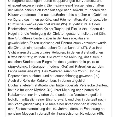
Untergrund widerlegen, deren Gruppierungen nur versteckt und
einsperrt gewesen seien. Die
maisonnées/
Hausgemeinschaften
der Kirche haben sich ihrer Aussage nach sowohl im Inneren der
Häuser versammelt als auch außerhalb, bis sie über ein Gebäude
verfügten, das ihnen gehörte, und Räume hatten, die für spezielle
liturgische Zwecke geeignet waren (35). B. geht kurz auf den
Briefwechsel zwischen Kaiser Trajan und Plinius ein, in dem die
Regeln für die Verfolgung der Christen genau formuliert sind (36).
Ihre Grundthese besteht aber in der Aussage, dass in
gewöhnlichen Zeiten und wenn auf Denunziation verzichtet wurde
die Christen ein normales Leben führen konnten (37). Aus ihrer
Sicht waren die
maisonnées
Refugien, in denen die staatlichen
Kräfte nicht tätig wurden. Sie vertritt die Meinung, dass sich in
östlichen Städten das Eingreifen des «gardien de la paix» (ὁ
εἰρηνάρκης, l’irénarque, Friedenshüter) auf Patrouillen auf dem
Lande reduzierte (37). Des Weiteren seien bis 250 n. Chr. die
Repressalien punktuell und situationsabhängig gewesen (39).
Auch die Rolle der Katakomben, in denen angeblich
Eucharistiefeiern stattgefunden hätten oder als Verstecke dienten,
hält sie für einen Mythos (45). Ihrer Meinung nach hätten die
Katakomben nur im vierten Jahrhundert als Verstecke gedient,
lediglich anlässlich einer Bischofswahl, und dies in der Zeit nach
den Verfolgungen (45). Die Idee einer unterirdischen Kirche sei
eine Fantasievorstellung des 19. Jahrhunderts, in Erinnerung an
geheime Messen in der Zeit der Französischen Revolution (45).