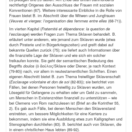
rechtfertigt Origenes den Ausschluss der Frauen mit sozialen
Konventionen (67). Weitere interessante Einblicke in die Rolle von
Frauen bietet B. im Abschnitt über die Witwen und Jungfrauen
(
Veuves et vierges: l’organisation des femmes entre elles
(68-71)).
Im vierten Kapitel (
Fraternité et dépendance: la question de
l’esclavage
) werden Fragen zum Thema Sklaven behandelt. B.
erläutert unter anderem, wie jemand zum Sklaven wurde (etwa
durch Piraterie und in Bürgerkriegszeiten) und greift dabei auf
bekannte Quellen zurück (75); sie liefert auch Informationen über
die finanzielle Lage der Sklaven und wie sich ein solcher
freikaufen konnte. Sie geht der semantischen Bedeutung des
Begriffs
doulos
(ὁ δούλος/Sklave oder Diener, je nach Kontext
(79-80)) nach, vor allem in neutestamentlichen Schriften. Einen
eigenen Abschnitt bietet B. zum Thema freiwilliger Sklavenschaft
(
Esclavage volontaire et don de soi
(82-83)); sie berichtet von
Fällen, bei denen Personen freiwillig zu Sklaven wurden, um
Lösegeld für Gefangene zu erhalten oder um Geld zu sammeln,
um Menschen in Existenznöten finanziell zu unterstützen – wie
bei Clemens von Rom nachzulesen ist (Brief an die Korinther 55,
2). Es gab auch Fälle, bei denen Menschen den Sklavenstand
erstrebten, um bessere Möglichkeiten für eine Karriere zu
bekommen, indem sie eine Ausbildung etwa zum Kalligraphen und
Stenographen durchliefen (83). B. berichtet auch von Sklaven, die
in einem christlichen Haus lebten (89-92).