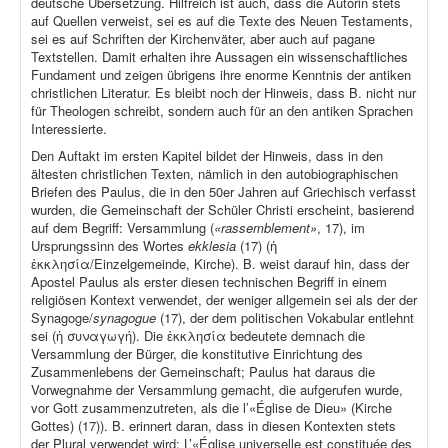
deutsche Übersetzung. Hilfreich ist auch, dass die Autorin stets
auf Quellen verweist, sei es auf die Texte des Neuen Testaments,
sei es auf Schriften der Kirchenväter, aber auch auf pagane
Textstellen. Damit erhalten ihre Aussagen ein wissenschaftliches
Fundament und zeigen übrigens ihre enorme Kenntnis der antiken
christlichen Literatur. Es bleibt noch der Hinweis, dass B. nicht nur
für Theologen schreibt, sondern auch für an den antiken Sprachen
Interessierte.
Den Auftakt im ersten Kapitel bildet der Hinweis, dass in den
ältesten christlichen Texten, nämlich in den autobiographischen
Briefen des Paulus, die in den 50er Jahren auf Griechisch verfasst
wurden, die Gemeinschaft der Schüler Christi erscheint, basierend
auf dem Begriff: Versammlung (
«rassemblement»
, 17), im
Ursprungssinn des Wortes
ekklesia
(17) (ἡ
ἐκκλησία/Einzelgemeinde, Kirche). B. weist darauf hin, dass der
Apostel Paulus als erster diesen technischen Begriff in einem
religiösen Kontext verwendet, der weniger allgemein sei als der der
Synagoge/
synagogue
(17), der dem politischen Vokabular entlehnt
sei (ἡ συναγωγή). Die ἐκκλησία bedeutete demnach die
Versammlung der Bürger, die konstitutive Einrichtung des
Zusammenlebens der Gemeinschaft; Paulus hat daraus die
Vorwegnahme der Versammlung gemacht, die aufgerufen wurde,
vor Gott zusammenzutreten, als die l’«Église de Dieu» (Kirche
Gottes) (17)). B. erinnert daran, dass in diesen Kontexten stets
der Plural verwendet wird: L’«Église universelle est constituée des