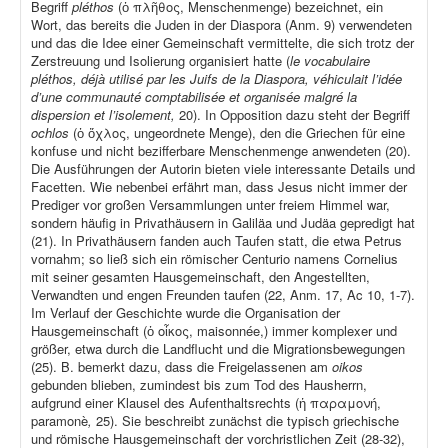
Begriff
pléthos
(ὁ πλῆθος, Menschenmenge) bezeichnet, ein
Wort, das bereits die Juden in der Diaspora (Anm. 9) verwendeten
und das die Idee einer Gemeinschaft vermittelte, die sich trotz der
Zerstreuung und Isolierung organisiert hatte (
le vocabulaire
pléthos, déjà utilisé par les Juifs de la Diaspora, véhiculait l’idée
d’une communauté comptabilisée et organisée malgré la
dispersion et l’isolement,
20). In Opposition dazu steht der Begriff
ochlos
(ὁ ὄχλος, ungeordnete Menge), den die Griechen für eine
konfuse und nicht bezifferbare Menschenmenge anwendeten (20).
Die Ausführungen der Autorin bieten viele interessante Details und
Facetten. Wie nebenbei erfährt man, dass Jesus nicht immer der
Prediger vor großen Versammlungen unter freiem Himmel war,
sondern häufig in Privathäusern in Galiläa und Judäa gepredigt hat
(21). In Privathäusern fanden auch Taufen statt, die etwa Petrus
vornahm; so ließ sich ein römischer Centurio namens Cornelius
mit seiner gesamten Hausgemeinschaft, den Angestellten,
Verwandten und engen Freunden taufen (22, Anm. 17, Ac 10, 1-7).
Im Verlauf der Geschichte wurde die Organisation der
Hausgemeinschaft (ὁ οἶκος, maisonnée,) immer komplexer und
größer, etwa durch die Landflucht und die Migrationsbewegungen
(25). B. bemerkt dazu, dass die Freigelassenen am
oikos
gebunden blieben, zumindest bis zum Tod des Hausherrn,
aufgrund einer Klausel des Aufenthaltsrechts (ἡ παραμονή,
paramonè
,
25). Sie beschreibt zunächst die typisch griechische
und römische Hausgemeinschaft der vorchristlichen Zeit (28-32),