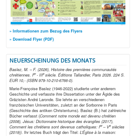
» Informationen zum Bezug des Flyers
» Download Flyer (PDF)
NEUERSCHEINUNG DES MONATS
Baslez, M. – F. (2026), Histoire des premières communautés
er
e
chrétiennes. I
- III
siècle. Éditions Tallandier, Paris 2026. 224 S.
EUR 10,- (ISBN 979-10-210-6766-0).
Marie-Françoise Baslez (1946-2022) studierte unter anderem
Geschichte und verfasste ihre Dissertation unter der Ägide des
Gräzisten André Laronde. Sie lehrte an verschiedenen
französischen Universitäten, zuletzt an der Sorbonne in Paris
(Geschichte des antiken Christentums). Baslez (B.) hat zahlreiche
Bücher verfasst (
Comment notre monde est devenu chrétien
(2008), Jésus: Dictionnaire historique des évangiles (2017),
er
e
Comment les chrétiens sont devenus catholiques: I
– V
siècles
(2019))
. Ihr letztes Buch trägt den Titel:
L’Église à la maison: