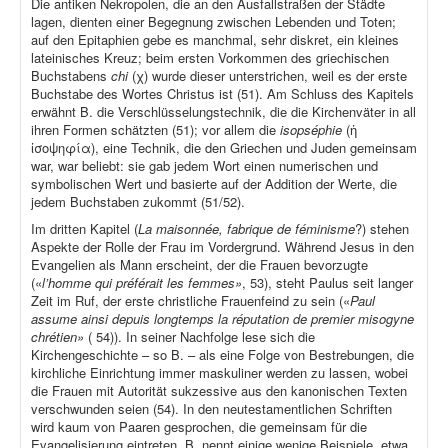
Die antiken Nekropolen, die an den Ausfallstraßen der Städte
lagen, dienten einer Begegnung zwischen Lebenden und Toten;
auf den Epitaphien gebe es manchmal, sehr diskret, ein kleines
lateinisches Kreuz; beim ersten Vorkommen des griechischen
Buchstabens
chi
(χ) wurde dieser unterstrichen, weil es der erste
Buchstabe des Wortes Christus ist (51). Am Schluss des Kapitels
erwähnt B. die Verschlüsselungstechnik, die die Kirchenväter in all
ihren Formen schätzten (51); vor allem die
isopséphie
(ἡ
ἰσοψηφία), eine Technik, die den Griechen und Juden gemeinsam
war, war beliebt: sie gab jedem Wort einen numerischen und
symbolischen Wert und basierte auf der Addition der Werte, die
jedem Buchstaben zukommt (51/52).
Im dritten Kapitel (
La maisonnée, fabrique de féminisme
?) stehen
Aspekte der Rolle der Frau im Vordergrund. Während Jesus in den
Evangelien als Mann erscheint, der die Frauen bevorzugte
(«
l’homme qui préférait les femmes»
, 53), steht Paulus seit langer
Zeit im Ruf, der erste christliche Frauenfeind zu sein («
Paul
assume ainsi depuis longtemps la réputation de premier misogyne
chrétien»
( 54)). In seiner Nachfolge lese sich die
Kirchengeschichte – so B. – als eine Folge von Bestrebungen, die
kirchliche Einrichtung immer maskuliner werden zu lassen, wobei
die Frauen mit Autorität sukzessive aus den kanonischen Texten
verschwunden seien (54). In den neutestamentlichen Schriften
wird kaum von Paaren gesprochen, die gemeinsam für die
Evangelisierung eintreten. B. nennt einige wenige Beispiele, etwa