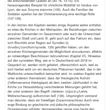
die entscheidenden Quellen an (Ac 16, 13-15). Ein
herausragendes Beispiel für christliche Mobilität ist Irenäus von
Lyon, der aus Smyrna stammte (105). Auch die Familien der
Soldaten spielten bei der Christianisierung eine wichtige Rolle
(107-109).
In den letzten drei Kapiteln werden einige Aspekte weiter entfaltet,
so etwa die Kirchen in den Metropolen, die Beziehungen zwischen
einzelnen Gemeinden im Gesamtreich oder auch der Unterschied
zwischen Stadt und Land. B. geht auch auf das Faktum ein, dass
sich Bischöfe einer Region auf Synoden (ἡ
σύνοδος/concilium/synode, 129) getroffen haben, um den
einzelnen Kirchengemeinden die Möglichkeit einzuräumen, effektiv
an notwendigen Beschlüssen teilzunehmen (Kapitel VI). Hinweise
auf den synodalen Weg, wie er in Deutschland seit 2018 im
Gespräch ist, werden nicht geliefert, offensichtlich auch, weil es
sich hierbei wohl um ein deutsches Phänomen handelt, das in der
Weltkirche unterschiedlich betrachtet wird. Im siebten Kapitel wird
unter anderem thematisiert, dass der theologische Aufruhr
(
l’effervescence théologique
) ab dem zweiten Jahrhundert in der
Kirche zur Herausbildung verschiedener Meinungen geführt hat,
der unter anderem den Begriff «
hérésie
» (αἵρεσις/Lehre,
Weltanschauung) aufkommen ließ (136). Ursprünglich verstand
man darunter, dass ein freiwilliger Zusammenschluss durch eine
enge Bindung an griechische und jüdische philosophische
Gruppierungen erfolgte; demgegenüber nenne man heute den