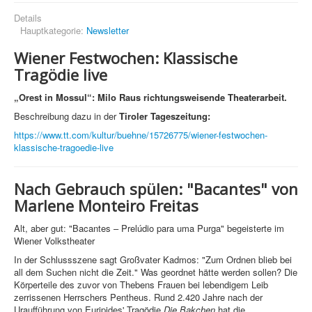
Details
Hauptkategorie:
Newsletter
Wiener Festwochen: Klassische
Tragödie live
„
Orest in Mossul“: Milo Raus richtungsweisende Theaterarbeit.
Beschreibung dazu in der
Tiroler Tageszeitung:
https://www.tt.com/kultur/buehne/15726775/wiener-festwochen-
klassische-tragoedie-live
Nach Gebrauch spülen: "Bacantes" von
Marlene Monteiro Freitas
Alt, aber gut: "Bacantes – Prelúdio para uma Purga" begeisterte im
Wiener Volkstheater
In der Schlussszene sagt Großvater Kadmos: "Zum Ordnen blieb bei
all dem Suchen nicht die Zeit." Was geordnet hätte werden sollen? Die
Körperteile des zuvor von Thebens Frauen bei lebendigem Leib
zerrissenen Herrschers Pentheus. Rund 2.420 Jahre nach der
Uraufführung von Euripides' Tragödie
Die Bakchen
hat die