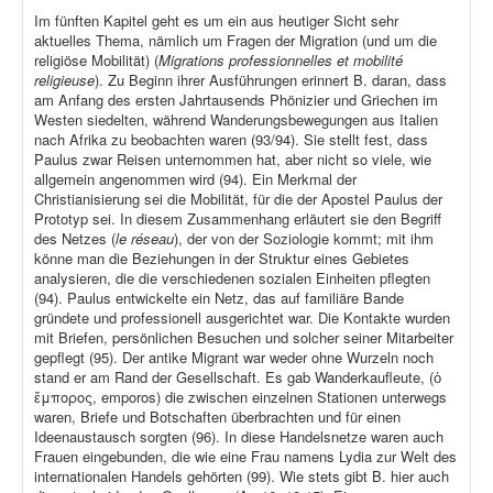
Im fünften Kapitel geht es um ein aus heutiger Sicht sehr
aktuelles Thema, nämlich um Fragen der Migration (und um die
religiöse Mobilität) (
Migrations professionnelles et mobilité
religieuse
). Zu Beginn ihrer Ausführungen erinnert B. daran, dass
am Anfang des ersten Jahrtausends Phönizier und Griechen im
Westen siedelten, während Wanderungsbewegungen aus Italien
nach Afrika zu beobachten waren (93/94). Sie stellt fest, dass
Paulus zwar Reisen unternommen hat, aber nicht so viele, wie
allgemein angenommen wird (94). Ein Merkmal der
Christianisierung sei die Mobilität, für die der Apostel Paulus der
Prototyp sei. In diesem Zusammenhang erläutert sie den Begriff
des Netzes (
le réseau
), der von der Soziologie kommt; mit ihm
könne man die Beziehungen in der Struktur eines Gebietes
analysieren, die die verschiedenen sozialen Einheiten pflegten
(94). Paulus entwickelte ein Netz, das auf familiäre Bande
gründete und professionell ausgerichtet war. Die Kontakte wurden
mit Briefen, persönlichen Besuchen und solcher seiner Mitarbeiter
gepflegt (95). Der antike Migrant war weder ohne Wurzeln noch
stand er am Rand der Gesellschaft. Es gab Wanderkaufleute, (ὁ
ἔμπορος, emporos) die zwischen einzelnen Stationen unterwegs
waren, Briefe und Botschaften überbrachten und für einen
Ideenaustausch sorgten (96). In diese Handelsnetze waren auch
Frauen eingebunden, die wie eine Frau namens Lydia zur Welt des
internationalen Handels gehörten (99). Wie stets gibt B. hier auch