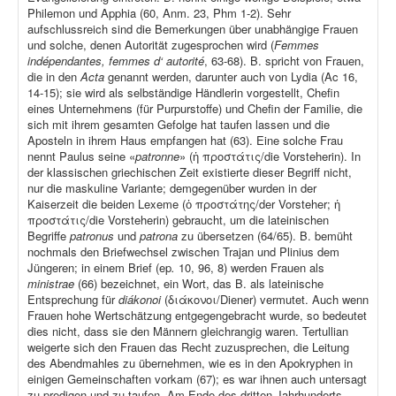
Philemon und Apphia (60, Anm. 23, Phm 1-2). Sehr
aufschlussreich sind die Bemerkungen über unabhängige Frauen
und solche, denen Autorität zugesprochen wird (
Femmes
indépendantes, femmes d‘ autorité
, 63-68). B. spricht von Frauen,
die in den
Acta
genannt werden, darunter auch von Lydia (Ac 16,
14-15); sie wird als selbständige Händlerin vorgestellt, Chefin
eines Unternehmens (für Purpurstoffe) und Chefin der Familie, die
sich mit ihrem gesamten Gefolge hat taufen lassen und die
Aposteln in ihrem Haus empfangen hat (63). Eine solche Frau
nennt Paulus seine «
patronne
» (ἡ προστάτις/die Vorsteherin). In
der klassischen griechischen Zeit existierte dieser Begriff nicht,
nur die maskuline Variante; demgegenüber wurden in der
Kaiserzeit die beiden Lexeme (ὁ προστάτης/der Vorsteher; ἡ
προστάτις/die Vorsteherin) gebraucht, um die lateinischen
Begriffe
patronus
und
patrona
zu übersetzen (64/65). B. bemüht
nochmals den Briefwechsel zwischen Trajan und Plinius dem
Jüngeren; in einem Brief (ep
.
10, 96, 8) werden Frauen als
ministrae
(66) bezeichnet, ein Wort, das B. als lateinische
Entsprechung für
diákonoi
(διάκονοι/Diener) vermutet. Auch wenn
Frauen hohe Wertschätzung entgegengebracht wurde, so bedeutet
dies nicht, dass sie den Männern gleichrangig waren. Tertullian
weigerte sich den Frauen das Recht zuzusprechen, die Leitung
des Abendmahles zu übernehmen, wie es in den Apokryphen in
einigen Gemeinschaften vorkam (67); es war ihnen auch untersagt
zu predigen und zu taufen. Am Ende des dritten Jahrhunderts