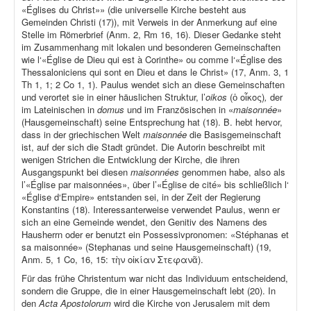
«Églises du Christ»» (die universelle Kirche besteht aus
Gemeinden Christi (17)), mit Verweis in der Anmerkung auf eine
Stelle im Römerbrief (Anm. 2, Rm 16, 16). Dieser Gedanke steht
im Zusammenhang mit lokalen und besonderen Gemeinschaften
wie l‘«Église de Dieu qui est à Corinthe» ou comme l‘«Église des
Thessaloniciens qui sont en Dieu et dans le Christ» (17, Anm. 3, 1
Th 1, 1; 2 Co 1, 1). Paulus wendet sich an diese Gemeinschaften
und verortet sie in einer häuslichen Struktur, l’
oikos
(ὁ οἶκος)
,
der
im Lateinischen in
domus
und im Französischen in «
maisonnée
»
(Hausgemeinschaft) seine Entsprechung hat (18). B. hebt hervor,
dass in der griechischen Welt
maisonnée
die Basisgemeinschaft
ist, auf der sich die Stadt gründet. Die Autorin beschreibt mit
wenigen Strichen die Entwicklung der Kirche, die ihren
Ausgangspunkt bei diesen
maisonnées
genommen habe, also als
l’«Église par maisonnées», über l’«Église de cité» bis schließlich l‘
«Église d‘Empire» entstanden sei, in der Zeit der Regierung
Konstantins (18). Interessanterweise verwendet Paulus, wenn er
sich an eine Gemeinde wendet, den Genitiv des Namens des
Hausherrn oder er benutzt ein Possessivpronomen: «Stéphanas et
sa maisonnée» (Stephanas und seine Hausgemeinschaft) (19,
Anm. 5, 1 Co, 16, 15: τὴν οἰκίαν Στεφανᾶ).
Für das frühe Christentum war nicht das Individuum entscheidend,
sondern die Gruppe, die in einer Hausgemeinschaft lebt (20). In
den
Acta Apostolorum
wird die Kirche von Jerusalem mit dem