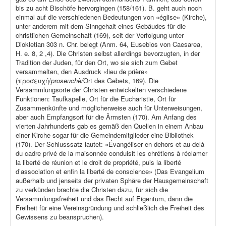
bis zu acht Bischöfe hervorgingen (158/161). B. geht auch noch
einmal auf die verschiedenen Bedeutungen von «église» (Kirche),
unter anderem mit dem Sinngehalt eines Gebäudes für die
christlichen Gemeinschaft (169), seit der Verfolgung unter
Diokletian 303 n. Chr. belegt (Anm. 64, Eusebios von Caesarea,
H. e. 8, 2 ,4). Die Christen selbst allerdings bevorzugten, in der
Tradition der Juden, für den Ort, wo sie sich zum Gebet
versammelten, den Ausdruck «lieu de prière»
(προσευχή/
proseuchè/
Ort des Gebets, 169). Die
Versammlungsorte der Christen entwickelten verschiedene
Funktionen: Taufkapelle, Ort für die Eucharistie, Ort für
Zusammenkünfte und möglicherweise auch für Unterweisungen,
aber auch Empfangsort für die Ärmsten (170). Am Anfang des
vierten Jahrhunderts gab es gemäß den Quellen in einem Anbau
einer Kirche sogar für die Gemeindemitglieder eine Bibliothek
(170). Der Schlusssatz lautet: «Évangéliser en dehors et au-delà
du cadre privé de la maisonnée conduisit les chrétiens à réclamer
la liberté de réunion et le droit de propriété, puis la liberté
d’association et enfin la liberté de conscience» (Das Evangelium
außerhalb und jenseits der privaten Sphäre der Hausgemeinschaft
zu verkünden brachte die Christen dazu, für sich die
Versammlungsfreiheit und das Recht auf Eigentum, dann die
Freiheit für eine Vereinsgründung und schließlich die Freiheit des
Gewissens zu beanspruchen).