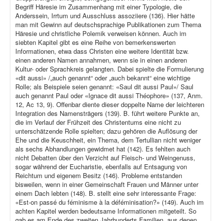
Begriff Häresie im Zusammenhang mit einer Typologie, die
Anderssein, Irrtum und Ausschluss assoziiere (136). Hier hätte
man mit Gewinn auf deutschsprachige Publikationen zum Thema
Häresie und christliche Polemik verweisen können. Auch im
siebten Kapitel gibt es eine Reihe von bemerkenswerten
Informationen, etwa dass Christen eine weitere Identität bzw.
einen anderen Namen annahmen, wenn sie in einen anderen
Kultur- oder Sprachkreis gelangten. Dabei spielte die Formulierung
«dit aussi» /„auch genannt“ oder „auch bekannt“ eine wichtige
Rolle; als Beispiele seien genannt: «Saul dit aussi Paul»/ Saul
auch genannt Paul oder «Ignace dit aussi Théophore» (137, Anm.
12, Ac 13, 9). Offenbar diente dieser doppelte Name der leichteren
Integration des Namensträgers (139). B. führt weitere Punkte an,
die im Verlauf der Frühzeit des Christentums eine nicht zu
unterschätzende Rolle spielten; dazu gehören die Auflösung der
Ehe und die Keuschheit, ein Thema, dem Tertullian nicht weniger
als sechs Abhandlungen gewidmet hat (142). Es fehlten auch
nicht Debatten über den Verzicht auf Fleisch- und Weingenuss,
sogar während der Eucharistie, ebenfalls auf Entsagung von
Reichtum und eigenem Besitz (146). Probleme entstanden
bisweilen, wenn in einer Gemeinschaft Frauen und Männer unter
einem Dach lebten (148). B. stellt eine sehr interessante Frage:
«Est-on passé du féminisme à la déféminisation?» (149). Auch im
achten Kapitel werden bedeutsame Informationen mitgeteilt. So
gab es am Ende des zweiten Jahrhunderts Familien, aus denen