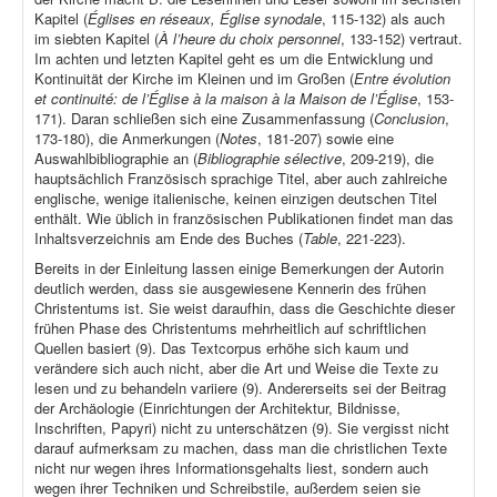
Kapitel (
Églises en réseaux, Église synodale
, 115-132) als auch
im siebten Kapitel (
À l’heure du choix personnel
, 133-152) vertraut.
Im achten und letzten Kapitel geht es um die Entwicklung und
Kontinuität der Kirche im Kleinen und im Großen (
Entre évolution
et continuité: de l’Église à la maison à la Maison de l’Église
, 153-
171). Daran schließen sich eine Zusammenfassung (
Conclusion
,
173-180), die Anmerkungen (
Notes
, 181-207) sowie eine
Auswahlbibliographie an (
Bibliographie sélective
, 209-219), die
hauptsächlich Französisch sprachige Titel, aber auch zahlreiche
englische, wenige italienische, keinen einzigen deutschen Titel
enthält. Wie üblich in französischen Publikationen findet man das
Inhaltsverzeichnis am Ende des Buches (
Table
, 221-223).
Bereits in der Einleitung lassen einige Bemerkungen der Autorin
deutlich werden, dass sie ausgewiesene Kennerin des frühen
Christentums ist. Sie weist daraufhin, dass die Geschichte dieser
frühen Phase des Christentums mehrheitlich auf schriftlichen
Quellen basiert (9). Das Textcorpus erhöhe sich kaum und
verändere sich auch nicht, aber die Art und Weise die Texte zu
lesen und zu behandeln variiere (9). Andererseits sei der Beitrag
der Archäologie (Einrichtungen der Architektur, Bildnisse,
Inschriften, Papyri) nicht zu unterschätzen (9). Sie vergisst nicht
darauf aufmerksam zu machen, dass man die christlichen Texte
nicht nur wegen ihres Informationsgehalts liest, sondern auch
wegen ihrer Techniken und Schreibstile, außerdem seien sie