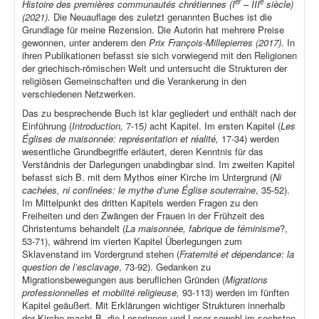
er
e
Histoire des premières communautés chrétiennes (I
– III
siècle)
(2021).
Die Neuauflage des zuletzt genannten Buches ist die
Grundlage für meine Rezension. Die Autorin hat mehrere Preise
gewonnen, unter anderem den
Prix François-Millepierres (2017).
In
ihren Publikationen befasst sie sich vorwiegend mit den Religionen
der griechisch-römischen Welt und untersucht die Strukturen der
religiösen Gemeinschaften und die Verankerung in den
verschiedenen Netzwerken.
Das zu besprechende Buch ist klar gegliedert und enthält nach der
Einführung (
Introduction,
7-15
)
acht Kapitel. Im ersten Kapitel (
Les
Églises de maisonnée: représentation et réalité,
17-34) werden
wesentliche Grundbegriffe erläutert, deren Kenntnis für das
Verständnis der Darlegungen unabdingbar sind. Im zweiten Kapitel
befasst sich B. mit dem Mythos einer Kirche im Untergrund (
Ni
cachées, ni confinées: le mythe d’une Église souterraine
, 35-52).
Im Mittelpunkt des dritten Kapitels werden Fragen zu den
Freiheiten und den Zwängen der Frauen in der Frühzeit des
Christentums behandelt (
La maisonnée, fabrique de féminisme
?,
53-71), während im vierten Kapitel Überlegungen zum
Sklavenstand im Vordergrund stehen (
Fraternité et dépendance: la
question de l’esclavage
, 73-92). Gedanken zu
Migrationsbewegungen aus beruflichen Gründen (
Migrations
professionnelles et mobilité religieuse,
93-113) werden im fünften
Kapitel geäußert. Mit Erklärungen wichtiger Strukturen innerhalb
der Kirche macht B. die Leserinnen und Leser sowohl im sechsten