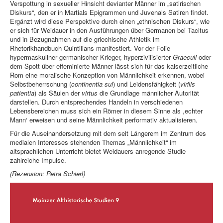
Verspottung in sexueller Hinsicht devianter Männer im „satirischen
Diskurs“, den er in Martials Epigrammen und Juvenals Satiren findet.
Ergänzt wird diese Perspektive durch einen „ethnischen Diskurs“, wie
er sich für Weidauer in den Ausführungen über Germanen bei Tacitus
und in Bezugnahmen auf die griechische Athletik im
Rhetorikhandbuch Quintilians manifestiert. Vor der Folie
hypermaskuliner germanischer Krieger, hyperzivilisierter
Graeculi
oder
dem Spott über effeminierte Männer lässt sich für das kaiserzeitliche
Rom eine moralische Konzeption von Männlichkeit erkennen, wobei
Selbstbeherrschung (
continentia sui
) und Leidensfähigkeit (
virilis
patientia
) als Säulen der
virtus
die Grundlage männlicher Autorität
darstellen. Durch entsprechendes Handeln in verschiedenen
Lebensbereichen muss sich ein Römer in diesem Sinne als ,echter
Mann‘ erweisen und seine Männlichkeit performativ aktualisieren.
Für die Auseinandersetzung mit dem seit Längerem im Zentrum des
medialen Interesses stehenden Themas „Männlichkeit“ im
altsprachlichen Unterricht bietet Weidauers anregende Studie
zahlreiche Impulse.
(Rezension: Petra Schierl)