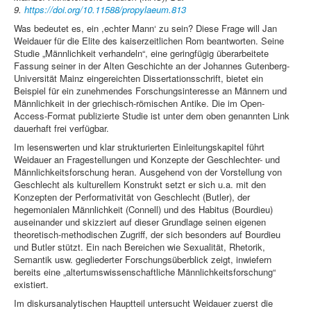
9.
https://doi.org/10.11588/propylaeum.813
Was bedeutet es, ein ,echter Mann‘ zu sein? Diese Frage will Jan
Weidauer für die Elite des kaiserzeitlichen Rom beantworten. Seine
Studie „Männlichkeit verhandeln“, eine geringfügig überarbeitete
Fassung seiner in der Alten Geschichte an der Johannes Gutenberg-
Universität Mainz eingereichten Dissertationsschrift, bietet ein
Beispiel für ein zunehmendes Forschungsinteresse an Männern und
Männlichkeit in der griechisch-römischen Antike. Die im Open-
Access-Format publizierte Studie ist unter dem oben genannten Link
dauerhaft frei verfügbar.
Im lesenswerten und klar strukturierten Einleitungskapitel führt
Weidauer an Fragestellungen und Konzepte der Geschlechter- und
Männlichkeitsforschung heran. Ausgehend von der Vorstellung von
Geschlecht als kulturellem Konstrukt setzt er sich u.a. mit den
Konzepten der Performativität von Geschlecht (Butler), der
hegemonialen Männlichkeit (Connell) und des Habitus (Bourdieu)
auseinander und skizziert auf dieser Grundlage seinen eigenen
theoretisch-methodischen Zugriff, der sich besonders auf Bourdieu
und Butler stützt. Ein nach Bereichen wie Sexualität, Rhetorik,
Semantik usw. gegliederter Forschungsüberblick zeigt, inwiefern
bereits eine „altertumswissenschaftliche Männlichkeitsforschung“
existiert.
Im diskursanalytischen Hauptteil untersucht Weidauer zuerst die