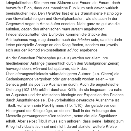
kriegskritischen Stimmen von Sklaven und Frauen ein Forum, doch
bezweifelt Eich, dass das männliche Publikum sich davon wirklich
beeindrucken ließ. Den
Herakles
liest er als dramatisierte Pathologie
von Gewalterfahrungen und Gewaltphantasien, wie sie auch in der
Gegenwart sogar in Amokläufen endeten. Nicht ganz so gut wie die
subtilen, gegen den athenischen
main stream
angehenden
Friedensbotschaften des Euripides kommen die Stücke des
Aristophanes weg, mag darunter auch der
Frieden
sein, da sich darin
keine prinzipielle Absage an den Krieg fänden, sondern nur jeweils
sich aus der Komödienkonstellation
ad hoc
ergebende.
An der Stoischen Philosophie (83-101) werden vor allem ihre
friedliebenden Anfänge (namentlich durch den Schulgründer Zenon)
hervorgehoben, während bei späteren, dank des
Überlieferungsschicksals wirkmächtigeren Autoren (u.a. Cicero) die
Gedankengänge vergröbert oder gar entstellt worden seien – nur
Seneca geht als positive Ausnahme durch. Auch die augusteische
Dichtung (102-136) erfährt durchaus Kritik, da sie insgesamt zu nahe
an Augustus und der römischen Ideologie der Expansion des Reiches
durch Angriffskriege sei. Die vorbehaltlos gewürdigte Ausnahme ist
Tibull, vor allem sein Pax-Hymnus (Tib. 1,10), der gerade vor dem
Hintergrund der Kriegszüge, an denen Tibull in der Entourage des
Messalla gezwungenermaßen teilnahm, seine aktuelle Signifikanz
erhält. Aber selbst Tibull muss sich anhören, dass seine Haltung zum
Krieg individualistisch sei und nicht darauf abziele, weitere Kreise