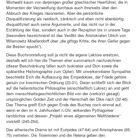
Wortwahl kaum von derjenigen großer griechischer Heerführer, die in
Momenten der Verzweiflung durchaus auch ihrerseits über den
Abbruch des Krieges räsonierten. Aber die persönliche
Disqualifizierung als neidisch, zänkisch und eben nicht ebenbürtig
disqualifiziert auch seine Argumente, und das nicht nur in der
Erzählung der Ilias, sondern auch in der Rezeption bis in unsere Tage
(besonders bezeichnend ist das Verdikt des Aristokraten Ulrich von
Wilamowitz-Moellendorff über „die giftige Kröte, die ihren Geifer gegen
die Besten spuckt“).
Diese Buchvorstellung soll ja nicht die eigene Lektüre ersetzen,
deshalb will ich hier die Themen eher summarisch nachzeichnen
(dieser Beschränkung fallen auch Isokrates und Dion sowie die
spätantike Historiographie zum Opfer). Mit unverkennbarer Sympathie
beschreibt Eich die Auffassung des Empedokles, der Friede gehöre
genuin zur kosmischen Ordnung (23-31). Daran schließt sich der Blick
auf die hellenistische Philosophie (einschließlich Lukrez) an und geht
dem menschheitsgeschichtlichen Bild von der (verkürzt gesagt)
ursprünglichen Golden Zeit und der Herrschaft der Dike nach (32-46).
Das Thema greift Eich gegen Ende des Buches noch einmal auf,
wenn er den im 4. Jahrhundert n.Chr. wirkenden Pythagoreer
Iamblichos und dessen „Projekt eines allgemeinen Weltfriedens“
vorstellt (245-254).
Das athenische Drama ist mit Euripides (47-64) und Aristophanes (65-
75) vertreten. Die
Troierinnen
und die
Helena
geben den