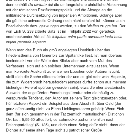
denn enthält
De civitate dei
die umfangreichste christliche Abrechnung
mit der römischen Pazifizierungspolitik und die Absage an die
militärische Durchsetzung von imperialen Ambitionen. Solange aber
die göttliche universelle Ordnung noch nicht erreicht ist, können auch
Friedliebende dazu gezwungen werden, zu den Waffen zu greifen. Der
von Eich S. 238 zitierte Satz ist im Frühjahr 2022 von geradezu
erschreckender Aktualität:
iniquitas enim partis adversae iusta bella
ingerit gerenda sapienti
.
Wenn man das Buch als groß angelegten Überblick über das
Friedensthema von Homer bis zur Spätantike liest, ist man überaus
beeindruckt von der Weite des Blicks aber auch vom Mut des
Verfassers, sich auf ein solches Unternehmen einzulassen. Wenn
man konkrete Auskunft zu einzelnen Epochen oder Autoren sucht,
stellt sich die Sache differenzierter dar und es gibt sehr wohl Aspekte,
die zum Widerspruch herausfordern (einiges dürfte schon aus meinem
bisherigen Referat spürbar geworden sein), etwa die eher aleatorische
Auswahl der angeführten Forschungsliteratur oder die häufig zu
verspürende Tendenz, den Autor mit seinem Text gleichzusetzen oder.
Für letzteren Aspekt ein Beispiel aus dem Abschnitt über Ovid (der
ganz offenkundig nicht zu Eichs Lieblingsautoren gehört): Wenn Eich
dem (für sich genommen in der Tat ziemlich martialischen) Distichon
Ov. fast. 5,59-60 attestiert, es schmecke „schon ziemlich nach
Reichsparteitag“ (S. 135), und darin einen Beleg dafür sieht, dass der
Dichter auf seine alten Tage sich zu patriotischer Größe