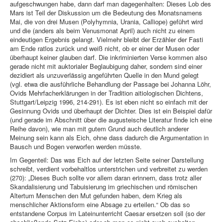
aufgeschwungen habe, dann darf man dagegenhalten: Dieses Lob des
Mars ist Teil der Diskussion um die Bedeutung des Monatsnamens
Mai, die von drei Musen (Polyhymnia, Urania, Calliope) geführt wird
und die (anders als beim Venusmonat April) auch nicht zu einem
eindeutigen Ergebnis gelangt. Vielmehr bleibt der Erzähler der Fasti
am Ende ratlos zurück und weiß nicht, ob er einer der Musen oder
überhaupt keiner glauben darf. Die inkriminierten Verse kommen also
gerade nicht mit auktorialer Beglaubigung daher, sondern sind einer
dezidiert als unzuverlässig angeführten Quelle in den Mund gelegt
(vgl. etwa die ausführliche Behandlung der Passage bei Johanna Löhr,
Ovids Mehrfacherklärungen in der Tradition aitiologischen Dichtens,
Stuttgart/Leipzig 1996, 214-291). Es ist eben nicht so einfach mit der
Gesinnung Ovids und überhaupt der Dichter. Dies ist ein Beispiel dafür
(und gerade im Abschnitt über die augusteische Literatur finde ich eine
Reihe davon), wie man mit gutem Grund auch deutlich anderer
Meinung sein kann als Eich, ohne dass dadurch die Argumentation in
Bausch und Bogen verworfen werden müsste.
Im Gegenteil: Das was Eich auf der letzten Seite seiner Darstellung
schreibt, verdient vorbehaltlos unterstrichen und verbreitet zu werden
(270): „Dieses Buch sollte vor allem daran erinnern, dass trotz aller
Skandalisierung und Tabuisierung im griechischen und römischen
Altertum Menschen den Mut gefunden haben, dem Krieg als
menschlicher Aktionsform eine Absage zu erteilen.“ Ob das so
entstandene Corpus im Lateinunterricht Caesar ersetzen soll (so der