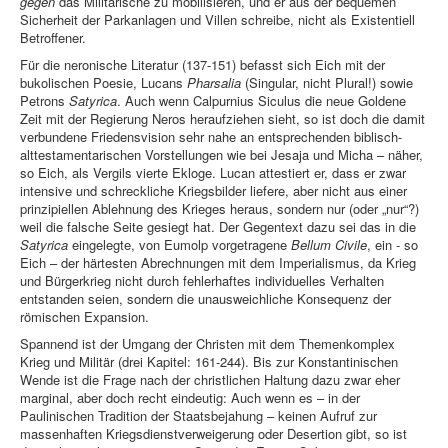
gegen
das Militärische zu mobilisieren, und er aus der bequemen
Sicherheit der Parkanlagen und Villen schreibe, nicht als Existentiell
Betroffener.
Für die neronische Literatur (137-151) befasst sich Eich mit der
bukolischen Poesie, Lucans
Pharsalia
(Singular, nicht Plural!) sowie
Petrons
Satyrica
. Auch wenn Calpurnius Siculus die neue Goldene
Zeit mit der Regierung Neros heraufziehen sieht, so ist doch die damit
verbundene Friedensvision sehr nahe an entsprechenden biblisch-
alttestamentarischen Vorstellungen wie bei Jesaja und Micha – näher,
so Eich, als Vergils vierte Ekloge. Lucan attestiert er, dass er zwar
intensive und schreckliche Kriegsbilder liefere, aber nicht aus einer
prinzipiellen Ablehnung des Krieges heraus, sondern nur (oder „nur“?)
weil die falsche Seite gesiegt hat. Der Gegentext dazu sei das in die
Satyrica
eingelegte, von Eumolp vorgetragene
Bellum Civile
, ein - so
Eich – der härtesten Abrechnungen mit dem Imperialismus, da Krieg
und Bürgerkrieg nicht durch fehlerhaftes individuelles Verhalten
entstanden seien, sondern die unausweichliche Konsequenz der
römischen Expansion.
Spannend ist der Umgang der Christen mit dem Themenkomplex
Krieg und Militär (drei Kapitel: 161-244). Bis zur Konstantinischen
Wende ist die Frage nach der christlichen Haltung dazu zwar eher
marginal, aber doch recht eindeutig: Auch wenn es – in der
Paulinischen Tradition der Staatsbejahung – keinen Aufruf zur
massenhaften Kriegsdienstverweigerung oder Desertion gibt, so ist