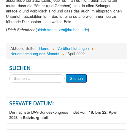
abschließende Satz Eichs) oder ob man es nicht auch aushalten
muss, dass die Römer (und Griechen) nicht in allen Belangen
untadelig und vorbildlich sind und dass das auch im altsprachlichen
Unterricht abzubilden ist – das ist eine so alte wie immer neu zu
führende Diskussion – ein weites Feld.
Ulrich Schmitzer
(
ulrich.schmitzer@hu-berlin.de
)
Aktuelle Seite:
Home
Veröffentlichungen
Neuerscheinung des Monats
April 2022
SUCHEN
Suchen
Suchen
...
SERVATE DATUM:
Der nächste DAV-Bundeskongress findet vom
18. bis 22. April
2028
in
Salzburg
statt.