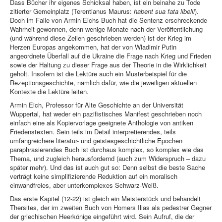
Dass Bücher ihr eigenes Schicksal haben, ist ein beinahe zu Tode
zitierter Gemeinplatz (Terentianus Maurus:
habent sua fata libelli
).
Doch im Falle von Armin Eichs Buch hat die Sentenz erschreckende
Wahrheit gewonnen, denn wenige Monate nach der Veröffentlichung
(und während diese Zeilen geschrieben werden) ist der Krieg im
Herzen Europas angekommen, hat der von Wladimir Putin
angeordnete Überfall auf die Ukraine die Frage nach Krieg und Frieden
sowie der Haltung zu dieser Frage aus der Theorie in die Wirklichkeit
geholt. Insofern ist die Lektüre auch ein Musterbeispiel für die
Rezeptionsgeschichte, nämlich dafür, wie die jeweiligen aktuellen
Kontexte die Lektüre leiten.
Armin Eich, Professor für Alte Geschichte an der Universität
Wuppertal, hat weder ein pazifistisches Manifest geschrieben noch
einfach eine als Kopiervorlage geeignete Anthologie von antiken
Friedenstexten. Sein teils im Detail interpretierendes, teils
umfangreichere literatur- und geistesgeschichtliche Epochen
paraphrasierendes Buch ist durchaus komplex, so komplex wie das
Thema, und zugleich herausfordernd (auch zum Widerspruch – dazu
später mehr). Und das ist auch gut so: Denn selbst die beste Sache
verträgt keine simplifizierende Reduktion auf ein moralisch
einwandfreies, aber unterkomplexes Schwarz-Weiß.
Das erste Kapitel (12-22) ist gleich ein Meisterstück und behandelt
Thersites, der im zweiten Buch von Homers Ilias als pedestrer Gegner
der griechischen Heerkönige eingeführt wird. Sein Aufruf, die der