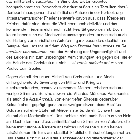
das militärische
sacrarium
im Sinne des Ersten Gebotes
hochproblematisch (besonders dezidiert äußert sich Tertullian dazu).
Darüber hinaus gehen die christlichen Autoren in der Fortsetzung
alttestamentarischer Friedensentwürfe davon aus, dass Kriege ein
Zeichen dafür sind, dass die Welt eben noch defizitär und das
kommende Friedensreich noch nicht Realität geworden ist. Doch
kaum haben sich die Machtverhältnisse geändert, ändert sich auch
die Haltung von christlichen Autoren – ganz besonders deutlich am
Beispiel des Lactanz auf dem Weg von
Divinae Institutiones
zu
De
mortibus persecutorum
, von der Erfahrung der Ungerechtigkeit und
des Leidens hin zum unbedingten Vernichtungswillen gegen die, die er
als Feinde des Christentums sieht –
si verbis audacia detur
: vom
Paulus zum Saulus.
Gegen die mit der neuen Einheit von Christentum und Macht
einhergehende Befürwortung von Militär und Krieg als
machterhaltendes, positiv zu sehendes Moment erhoben sich nur
wenige Stimmen. So sind sowohl die Vita des Mönches Panchomius
als auch die
Acta Archelai
von einer tiefen Skepsis gegenüber
Soldatischem geprägt, ganz zu schweigen davon, dass Basilius
Soldaten auf eine Stufe mit Mördern stellte, da ein Schwert nun
einmal eine Mordwaffe sei. Dem schloss sich auch Paulinus von Nola
an. Doch stammen diese antimilitärischen Stimmen von Autoren, die
keine institutionelle Karriere anstrebten und deshalb auch keinen
tatsächlichen Einfluss auf staatlich-kirchliche Entscheidungen hatten.
Das stellte sich für Augustinus schwieriger und differenzierter dar,