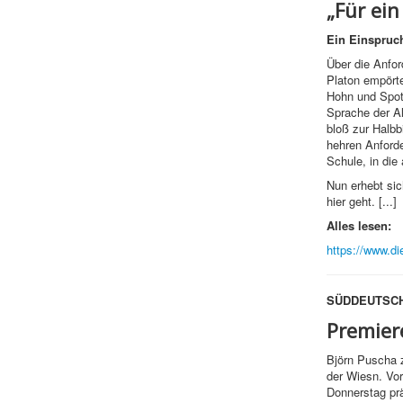
„Für ein
Ein Einspru
Über die Anfo
Platon empörte
Hohn und Spott
Sprache der Al
bloß zur Halbb
hehren Anforde
Schule, in die 
Nun erhebt sic
hier geht. [...]
Alles lesen:
https://www.di
SÜDDEUTSCH
Premier
Björn Puscha 
der Wiesn. Vor
Donnerstag prä