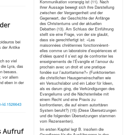
Kommunikation vorrangig ist (11). Nach
ihrer Aussage bewegt sich ihre Darstellung
zwischen der Vergangenheit und der
Gegenwart, der Geschichte der Anfänge
 der
des Christentums und der aktuellen
Debatten (13). Am Schluss der Einführung
stellt sie eine Frage, von der sie glaubt,
dass sie gerechtfertigt ist: «Les
pidauros bei
maisonnées chrétiennes fonctionnèrent-
s der Antike
elles comme un laboratoire d’expériences et
d’idées quand il s’est agi de confronter les
ch so viel
enseignements de l’Évangile et l’amour du
 die Lyra, das
prochain avec un droit et une pratique
en besass.
fondée sur l’autoritarisme?» (Funktionierten
; vor allem
die christlichen Hausgemeinschaften wie
nd eben in der
ein Versuchslabor und ein Labor für Ideen,
als es darum ging, die Verkündigungen des
Evangeliums und die Nächstenliebe mit
einem Recht und eine Praxis zu
en-ld.1526643
konfrontieren, die auf einem autoritären
System beruht?) (15) (Diese Übersetzungen
und die folgenden Übersetzungen stammen
vom Rezensenten).
Im ersten Kapitel legt B. insofern die
s Aufruf
Grundlagen für die Ausführungen in den