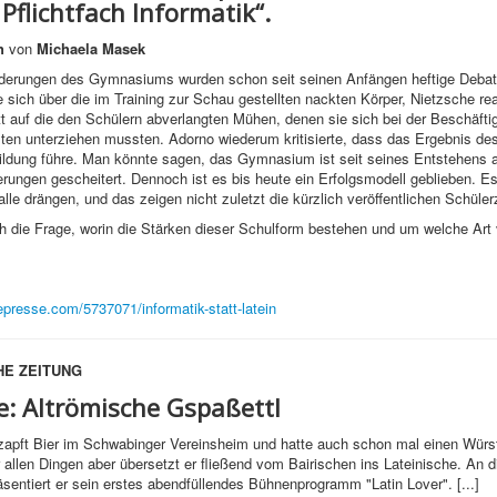
 Pflichtfach Informatik“.
ch
von
Michaela Masek
rderungen des Gymnasiums wurden schon seit seinen Anfängen heftige Debatt
 sich über die im Training zur Schau gestellten nackten Körper, Nietzsche rea
 auf die den Schülern abverlangten Mühen, denen sie sich bei der Beschäfti
ten unterziehen mussten. Adorno wiederum kritisierte, dass das Ergebnis d
ildung führe. Man könnte sagen, das Gymnasium ist seit seines Entstehens 
rungen gescheitert. Dennoch ist es bis heute ein Erfolgsmodell geblieben. Es 
alle drängen, und das zeigen nicht zuletzt die kürzlich veröffentlichen Schüler
h die Frage, worin die Stärken dieser Schulform bestehen und um welche Art
epresse.com/5737071/informatik-statt-latein
E ZEITUNG
e:
Altrömische Gspaßettl
zapft Bier im Schwabinger Vereinsheim und hatte auch schon mal einen Würst
 allen Dingen aber übersetzt er fließend vom Bairischen ins Lateinische. An 
sentiert er sein erstes abendfüllendes Bühnenprogramm "Latin Lover". [...]