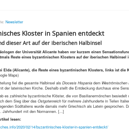
ie:
Newsletter
isches Kloster in Spanien entdeckt
nd dieser Art auf der iberischen Halbinsel
äologen der Universität Alicante haben vor kurzem einen Sensationsfun
tmals Reste eines byzantinischen Klosters auf der iberischen Halbinsel i
i Elda (Alicante), die Reste eines byzantinischen Klosters, links ist die 
ogle Maps)
teilung fiel die gesamte Halbinsel als
Diocesis Hispania
dem
Weströmischen 
it der lateinischen Kirche. Deshalb stellt die Entdeckung durchaus eine Sensa
gab es zahlreiche byzantinische Klöster, die von Basilianermönchen besiedelt
ach dem Sieg über das
Ostgotenreich
für mehrere Jahrhunderte in Teilen Itali
egenden Süditaliens wurde damals mehr Griechisch als Latein gesprochen. D
1. Jahrhundert mit den Normannen. [...]
tikel lesen:
isches.info/2020/02/14/byzantinisches-kloster-in-spanien-entdeckt/