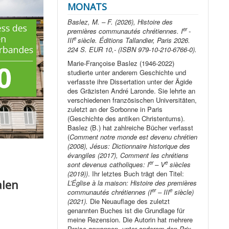
MONATS
Baslez, M. – F. (2026), Histoire des
er
premières communautés chrétiennes. I
-
e
III
siècle. Éditions Tallandier, Paris 2026.
224 S. EUR 10,- (ISBN 979-10-210-6766-0).
Marie-Françoise Baslez (1946-2022)
studierte unter anderem Geschichte und
verfasste ihre Dissertation unter der Ägide
des Gräzisten André Laronde. Sie lehrte an
verschiedenen französischen Universitäten,
zuletzt an der Sorbonne in Paris
(Geschichte des antiken Christentums).
Baslez (B.) hat zahlreiche Bücher verfasst
(
Comment notre monde est devenu chrétien
(2008), Jésus: Dictionnaire historique des
évangiles (2017), Comment les chrétiens
er
e
sont devenus catholiques: I
– V
siècles
(2019))
. Ihr letztes Buch trägt den Titel:
alen
L’Église à la maison: Histoire des premières
er
e
communautés chrétiennes (I
– III
siècle)
(2021).
Die Neuauflage des zuletzt
genannten Buches ist die Grundlage für
meine Rezension. Die Autorin hat mehrere
Preise gewonnen, unter anderem den
Prix