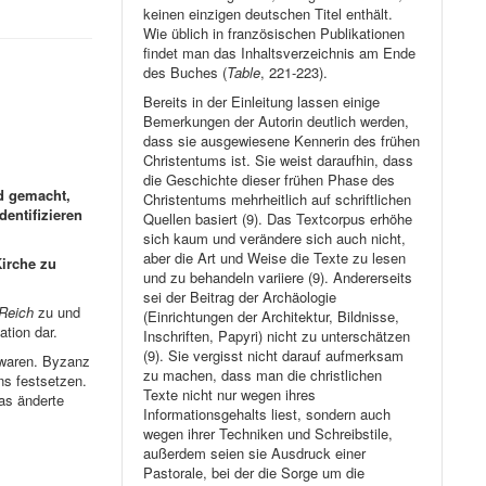
keinen einzigen deutschen Titel enthält.
Wie üblich in französischen Publikationen
findet man das Inhaltsverzeichnis am Ende
des Buches (
Table
, 221-223).
Bereits in der Einleitung lassen einige
Bemerkungen der Autorin deutlich werden,
dass sie ausgewiesene Kennerin des frühen
Christentums ist. Sie weist daraufhin, dass
die Geschichte dieser frühen Phase des
d gemacht,
Christentums mehrheitlich auf schriftlichen
dentifizieren
Quellen basiert (9). Das Textcorpus erhöhe
sich kaum und verändere sich auch nicht,
aber die Art und Weise die Texte zu lesen
Kirche zu
und zu behandeln variiere (9). Andererseits
sei der Beitrag der Archäologie
Reich
zu und
(Einrichtungen der Architektur, Bildnisse,
tion dar.
Inschriften, Papyri) nicht zu unterschätzen
(9). Sie vergisst nicht darauf aufmerksam
 waren. Byzanz
zu machen, dass man die christlichen
ens festsetzen.
Texte nicht nur wegen ihres
as änderte
Informationsgehalts liest, sondern auch
wegen ihrer Techniken und Schreibstile,
außerdem seien sie Ausdruck einer
Pastorale, bei der die Sorge um die