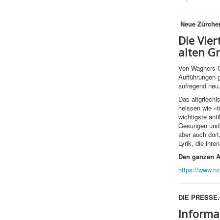
Neue Zürcher
Die Vier
alten G
Von Wagners Op
Aufführungen g
aufregend neu
Das altgriechi
heissen wie «t
wichtigste ant
Gesungen und m
aber auch dort
Lyrik, die ihre
Den ganzen Ar
https://www.nz
DIE PRESSE
Informa