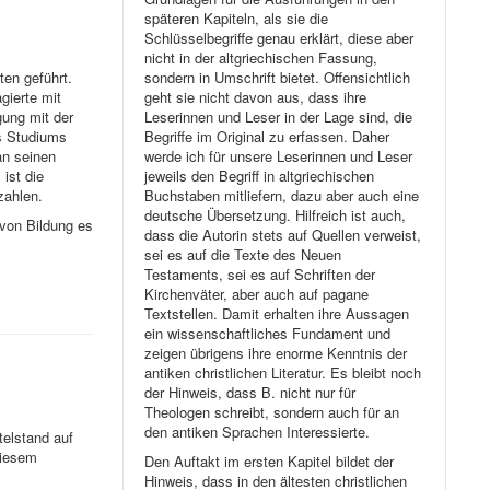
späteren Kapiteln, als sie die
Schlüsselbegriffe genau erklärt, diese aber
nicht in der altgriechischen Fassung,
sondern in Umschrift bietet. Offensichtlich
en geführt.
geht sie nicht davon aus, dass ihre
gierte mit
Leserinnen und Leser in der Lage sind, die
gung mit der
Begriffe im Original zu erfassen. Daher
es Studiums
werde ich für unsere Leserinnen und Leser
an seinen
jeweils den Begriff in altgriechischen
ist die
Buchstaben mitliefern, dazu aber auch eine
zahlen.
deutsche Übersetzung. Hilfreich ist auch,
 von Bildung es
dass die Autorin stets auf Quellen verweist,
sei es auf die Texte des Neuen
Testaments, sei es auf Schriften der
Kirchenväter, aber auch auf pagane
Textstellen. Damit erhalten ihre Aussagen
ein wissenschaftliches Fundament und
zeigen übrigens ihre enorme Kenntnis der
antiken christlichen Literatur. Es bleibt noch
der Hinweis, dass B. nicht nur für
Theologen schreibt, sondern auch für an
den antiken Sprachen Interessierte.
elstand auf
diesem
Den Auftakt im ersten Kapitel bildet der
Hinweis, dass in den ältesten christlichen