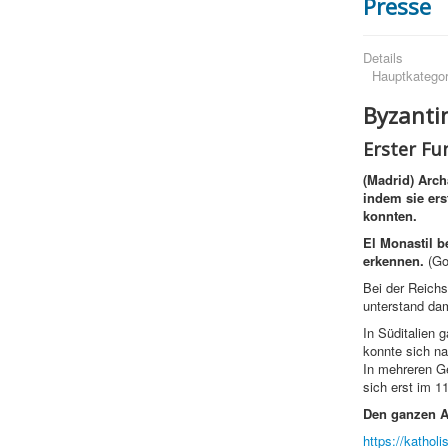
Presse
Details
Hauptkategor
Byzantin
Erster Fu
(Madrid) Arch
indem sie ers
konnten.
El Monastil be
erkennen.
(Go
Bei der Reichs
unterstand dam
In Süditalien 
konnte sich n
In mehreren G
sich erst im 1
Den ganzen Ar
https://kathol