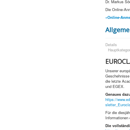
Dr. Markus Sö
Die Online-An
»Online-Anme
Allgeme
Details
Hauptkategor
EUROCL
Unserer europä
Geschehnisse i
die letzte Aca
und EGEX.
Genaues dazu
https://www.e
sletter_Eurocl
Für die diesjä
Informationen 
Die vollständ