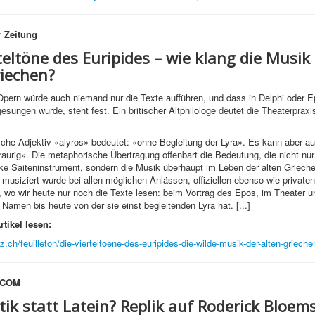
 Zeitung
teltöne des Euripides – wie klang die Musik
riechen?
ern würde auch niemand nur die Texte aufführen, und dass in Delphi oder E
esungen wurde, steht fest. Ein britischer Altphilologe deutet die Theaterpraxi
.
sche Adjektiv «alyros» bedeutet: «ohne Begleitung der Lyra». Es kann aber au
raurig». Die metaphorische Übertragung offenbart die Bedeutung, die nicht nur
ike Saiteninstrument, sondern die Musik überhaupt im Leben der alten Griech
usiziert wurde bei allen möglichen Anlässen, offiziellen ebenso wie privaten
, wo wir heute nur noch die Texte lesen: beim Vortrag des Epos, im Theater u
n Namen bis heute von der sie einst begleitenden Lyra hat. [...]
tikel lesen:
z.ch/feuilleton/die-vierteltoene-des-euripides-die-wilde-musik-der-alten-griech
.COM
tik statt Latein?
Replik auf Roderick Bloem