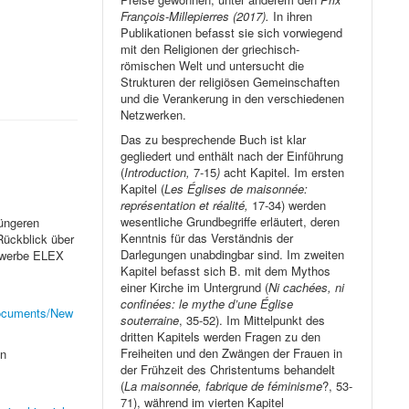
François-Millepierres (2017).
In ihren
Publikationen befasst sie sich vorwiegend
mit den Religionen der griechisch-
römischen Welt und untersucht die
Strukturen der religiösen Gemeinschaften
und die Verankerung in den verschiedenen
Netzwerken.
Das zu besprechende Buch ist klar
gegliedert und enthält nach der Einführung
(
Introduction,
7-15
)
acht Kapitel. Im ersten
Kapitel (
Les Églises de maisonnée:
représentation et réalité,
17-34) werden
wesentliche Grundbegriffe erläutert, deren
jüngeren
Kenntnis für das Verständnis der
Rückblick über
Darlegungen unabdingbar sind. Im zweiten
bewerbe ELEX
Kapitel befasst sich B. mit dem Mythos
einer Kirche im Untergrund (
Ni cachées, ni
confinées: le mythe d’une Église
documents/New
souterraine
, 35-52). Im Mittelpunkt des
dritten Kapitels werden Fragen zu den
Freiheiten und den Zwängen der Frauen in
en
der Frühzeit des Christentums behandelt
(
La maisonnée, fabrique de féminisme
?, 53-
71), während im vierten Kapitel