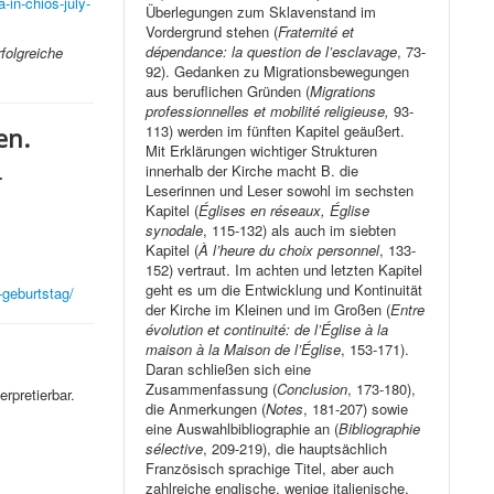
-in-chios-july-
Überlegungen zum Sklavenstand im
Vordergrund stehen (
Fraternité et
dépendance: la question de l’esclavage
, 73-
folgreiche
92). Gedanken zu Migrationsbewegungen
aus beruflichen Gründen (
Migrations
professionnelles et mobilité religieuse,
93-
113) werden im fünften Kapitel geäußert.
en.
Mit Erklärungen wichtiger Strukturen
innerhalb der Kirche macht B. die
.
Leserinnen und Leser sowohl im sechsten
Kapitel (
Églises en réseaux, Église
synodale
, 115-132) als auch im siebten
Kapitel (
À l’heure du choix personnel
, 133-
152) vertraut. Im achten und letzten Kapitel
geht es um die Entwicklung und Kontinuität
-geburtstag/
der Kirche im Kleinen und im Großen (
Entre
évolution et continuité: de l’Église à la
maison à la Maison de l’Église
, 153-171).
Daran schließen sich eine
Zusammenfassung (
Conclusion
, 173-180),
terpretierbar.
die Anmerkungen (
Notes
, 181-207) sowie
eine Auswahlbibliographie an (
Bibliographie
sélective
, 209-219), die hauptsächlich
Französisch sprachige Titel, aber auch
zahlreiche englische, wenige italienische,