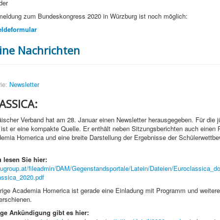
der
meldung zum Bundeskongress 2020 in Würzburg ist noch möglich:
ldeformular
ine Nachrichten
ie:
Newsletter
ASSICA:
ischer Verband hat am 28. Januar einen Newsletter herausgegeben. Für die 
st er eine kompakte Quelle. Er enthält neben Sitzungsberichten auch einen 
demia Homerica und eine breite Darstellung der Ergebnisse der Schülerwett
 lesen Sie hier:
dugroup.at/fileadmin/DAM/Gegenstandsportale/Latein/Dateien/Euroclassica_
assica_2020.pdf
hrige Academia Homerica ist gerade eine Einladung mit Programm und weiter
erschienen.
ige Ankündigung gibt es hier: