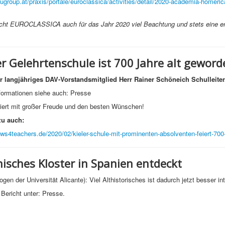
ugroup.at/praxis/portale/euroclassica/activities/detail/2020-academia-homerica
ht EUROCLASSICA auch für das Jahr 2020 viel Beachtung und stets eine er
er Gelehrtenschule ist 700 Jahre alt geword
r langjähriges DAV-Vorstandsmitglied Herr Rainer Schöneich Schulleiter
formationen siehe auch: Presse
liert mit großer Freude und den besten Wünschen!
zu auch:
ws4teachers.de/2020/02/kieler-schule-mit-prominenten-absolventen-feiert-700
isches Kloster in Spanien entdeckt
gen der Universität Alicante): Viel Althistorisches ist dadurch jetzt besser in
Bericht unter: Presse.