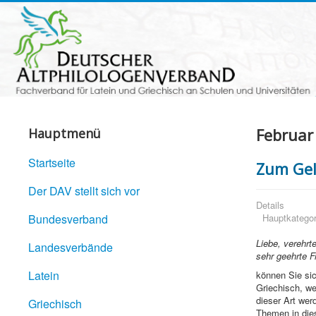
Februar
Hauptmenü
Startseite
Zum Gel
Der DAV stellt sich vor
Details
Bundesverband
Hauptkategor
Liebe, verehrt
Landesverbände
sehr geehrte 
Latein
können Sie sic
Griechisch, we
dieser Art wer
Griechisch
Themen in die